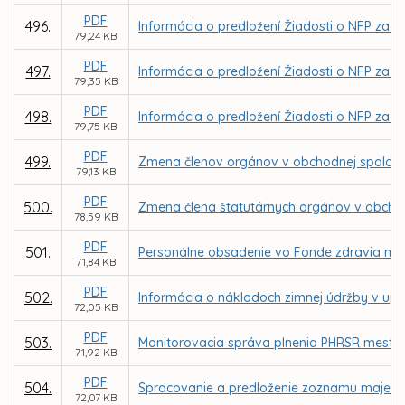
PDF
496.
Informácia o predložení Žiadosti o NFP za 
79,24 KB
PDF
497.
Informácia o predložení Žiadosti o NFP za 
79,35 KB
PDF
498.
Informácia o predložení Žiadosti o NFP za 
79,75 KB
PDF
499.
Zmena členov orgánov v obchodnej spoločnos
79,13 KB
PDF
500.
Zmena člena štatutárnych orgánov v obchod
78,59 KB
PDF
501.
Personálne obsadenie vo Fonde zdravia mes
71,84 KB
PDF
502.
Informácia o nákladoch zimnej údržby v up
72,05 KB
PDF
503.
Monitorovacia správa plnenia PHRSR mesta K
71,92 KB
PDF
504.
Spracovanie a predloženie zoznamu majetku
72,07 KB