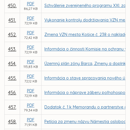
PDF
450.
Schválenie zverejneného programu XXI. zasa
86,27 KB
PDF
451.
Vykonanie kontroly dodržiavania VZN mest
72,19 KB
PDF
452.
Zmena VZN mesta Košice č. 238 o naklada
72,42 KB
PDF
453.
Informácia o činnosti Komisie na ochranu ve
72,19 KB
PDF
454.
Územný plán zóny Barca, Zmeny a doplnky 
115,83 KB
PDF
455.
Informácia o stave spracovania nového úz
72,12 KB
PDF
456.
Informácia o náprave záberu poľnohospodár
72,19 KB
PDF
457.
Dodatok č. 1 k Memorandu o partnerstve a v
79,34 KB
PDF
458.
Petícia za zmenu názvu Námestia oslobodite
71,91 KB