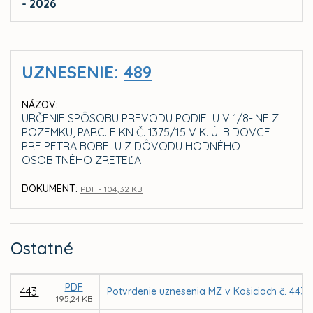
- 2026
UZNESENIE:
489
NÁZOV:
URČENIE SPÔSOBU PREVODU PODIELU V 1/8-INE Z
POZEMKU, PARC. E KN Č. 1375/15 V K. Ú. BIDOVCE
PRE PETRA BOBELU Z DÔVODU HODNÉHO
OSOBITNÉHO ZRETEĽA
DOKUMENT:
PDF - 104,32 KB
Ostatné
PDF
443.
Potvrdenie uznesenia MZ v Košiciach č. 443 
195,24 KB