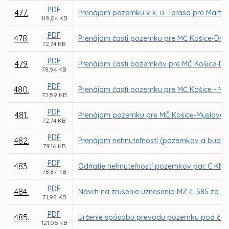
PDF
477.
Prenájom pozemku v k. ú. Terasa pre Marti
119,04 KB
PDF
478.
Prenájom časti pozemku pre MČ Košice-Darg
72,74 KB
PDF
479.
Prenájom časti pozemkov pre MČ Košice-Darg
78,94 KB
PDF
480.
Prenájom časti pozemku pre MČ Košice - My
72,59 KB
PDF
481.
Prenájom pozemku pre MČ Košice-Myslava za
72,74 KB
PDF
482.
Prenájom nehnuteľností (pozemkov a budovy) 
79,16 KB
PDF
483.
Odňatie nehnuteľností pozemkov par. C KN č. 
78,87 KB
PDF
484.
Návrh na zrušenie uznesenia MZ č. 585 zo dň
71,98 KB
PDF
485.
Určenie spôsobu prevodu pozemku pod časťou
121,06 KB