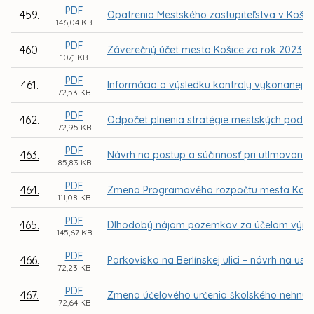
PDF
459.
Opatrenia Mestského zastupiteľstva v Koši
146,04 KB
PDF
460.
Záverečný účet mesta Košice za rok 2023
107,1 KB
PDF
461.
Informácia o výsledku kontroly vykonanej N
72,53 KB
PDF
462.
Odpočet plnenia stratégie mestských podniko
72,95 KB
PDF
463.
Návrh na postup a súčinnosť pri utlmovaní s
85,83 KB
PDF
464.
Zmena Programového rozpočtu mesta Košice 
111,08 KB
PDF
465.
Dlhodobý nájom pozemkov za účelom výmeny 
145,67 KB
PDF
466.
Parkovisko na Berlínskej ulici – návrh na 
72,23 KB
PDF
467.
Zmena účelového určenia školského nehnut
72,64 KB