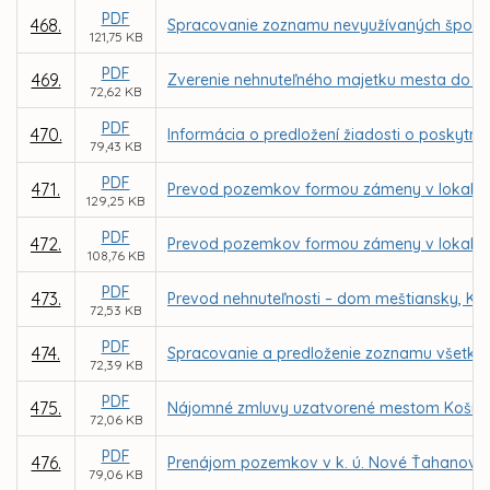
PDF
468.
Spracovanie zoznamu nevyužívaných športo
121,75 KB
PDF
469.
Zverenie nehnuteľného majetku mesta do sp
72,62 KB
PDF
470.
Informácia o predložení žiadosti o poskyt
79,43 KB
PDF
471.
Prevod pozemkov formou zámeny v lokalite
129,25 KB
PDF
472.
Prevod pozemkov formou zámeny v lokalite
108,76 KB
PDF
473.
Prevod nehnuteľnosti – dom meštiansky, Kov
72,53 KB
PDF
474.
Spracovanie a predloženie zoznamu všetký
72,39 KB
PDF
475.
Nájomné zmluvy uzatvorené mestom Košice 
72,06 KB
PDF
476.
Prenájom pozemkov v k. ú. Nové Ťahanovce z
79,06 KB