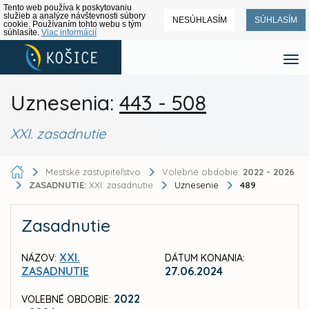
Tento web používa k poskytovaniu
služieb a analýze návštevnosti súbory
NESÚHLASÍM
SÚHLASÍM
cookie. Používaním tohto webu s tým
súhlasíte.
Viac informácií
Uznesenia:
443 - 508
XXI. zasadnutie
Mestské zastupiteľstvo
Volebné obdobie:
2022 - 2026
ZASADNUTIE:
XXI. zasadnutie
Uznesenie
489
Zasadnutie
XXI.
NÁZOV:
DÁTUM KONANIA:
ZASADNUTIE
27.06.2024
2022
VOLEBNÉ OBDOBIE: