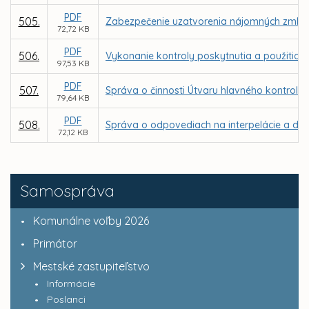
PDF
505.
Zabezpečenie uzatvorenia nájomných zmlúv v
72,72 KB
PDF
506.
Vykonanie kontroly poskytnutia a použitia d
97,53 KB
PDF
507.
Správa o činnosti Útvaru hlavného kontroló
79,64 KB
PDF
508.
Správa o odpovediach na interpelácie a dop
72,12 KB
Samospráva
Komunálne voľby 2026
Primátor
Mestské zastupiteľstvo
Informácie
Poslanci