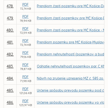
PDF
478.
Prenájom časti pozemku pre MČ Košice-Darg
72,74 KB
PDF
479.
Prenájom časti pozemkov pre MČ Košice-Darg
78,94 KB
PDF
480.
Prenájom časti pozemku pre MČ Košice - My
72,59 KB
PDF
481.
Prenájom pozemku pre MČ Košice-Myslava za
72,74 KB
PDF
482.
Prenájom nehnuteľností (pozemkov a budovy) 
79,16 KB
PDF
483.
Odňatie nehnuteľností pozemkov par. C KN č. 
78,87 KB
PDF
484.
Návrh na zrušenie uznesenia MZ č. 585 zo dň
71,98 KB
PDF
485.
Určenie spôsobu prevodu pozemku pod časťou
121,06 KB
PDF
486.
Určenie spôsobu prevodu pozemku vo vlastn
123,97 KB