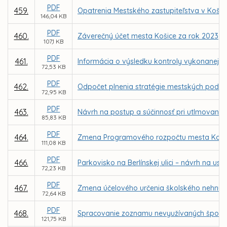
PDF
459.
Opatrenia Mestského zastupiteľstva v Koši
146,04 KB
PDF
460.
Záverečný účet mesta Košice za rok 2023
107,1 KB
PDF
461.
Informácia o výsledku kontroly vykonanej N
72,53 KB
PDF
462.
Odpočet plnenia stratégie mestských podniko
72,95 KB
PDF
463.
Návrh na postup a súčinnosť pri utlmovaní s
85,83 KB
PDF
464.
Zmena Programového rozpočtu mesta Košice 
111,08 KB
PDF
466.
Parkovisko na Berlínskej ulici – návrh na 
72,23 KB
PDF
467.
Zmena účelového určenia školského nehnut
72,64 KB
PDF
468.
Spracovanie zoznamu nevyužívaných športo
121,75 KB