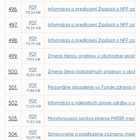
PDF
496.
Informácia o predložení Žiadosti o NFP za 
79,24 KB
PDF
497.
Informácia o predložení Žiadosti o NFP za 
79,35 KB
PDF
498.
Informácia o predložení Žiadosti o NFP za 
79,75 KB
PDF
499.
Zmena členov orgánov v obchodnej spoločnos
79,13 KB
PDF
500.
Zmena člena štatutárnych orgánov v obchod
78,59 KB
PDF
501.
Personálne obsadenie vo Fonde zdravia mes
71,84 KB
PDF
502.
Informácia o nákladoch zimnej údržby v up
72,05 KB
PDF
503.
Monitorovacia správa plnenia PHRSR mesta K
71,92 KB
PDF
504.
Spracovanie a predloženie zoznamu majetku
72,07 KB