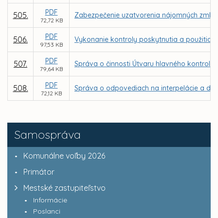
PDF
505.
Zabezpečenie uzatvorenia nájomných zmlúv v
72,72 KB
PDF
506.
Vykonanie kontroly poskytnutia a použitia d
97,53 KB
PDF
507.
Správa o činnosti Útvaru hlavného kontroló
79,64 KB
PDF
508.
Správa o odpovediach na interpelácie a dop
72,12 KB
Samospráva
Komunálne voľby 2026
Primátor
Mestské zastupiteľstvo
Informácie
Poslanci