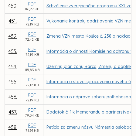
PDF
450.
Schválenie zverejneného programu XXI. zasa
86,27 KB
PDF
451.
Vykonanie kontroly dodržiavania VZN mest
72,19 KB
PDF
452.
Zmena VZN mesta Košice č. 238 o naklada
72,42 KB
PDF
453.
Informácia o činnosti Komisie na ochranu ve
72,19 KB
PDF
454.
Územný plán zóny Barca, Zmeny a doplnky 
115,83 KB
PDF
455.
Informácia o stave spracovania nového úz
72,12 KB
PDF
456.
Informácia o náprave záberu poľnohospodár
72,19 KB
PDF
457.
Dodatok č. 1 k Memorandu o partnerstve a v
79,34 KB
PDF
458.
Petícia za zmenu názvu Námestia oslobodite
71,91 KB