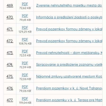
PDF
469.
Zverenie nehnuteľného majetku mesta do sp
72,62 KB
PDF
470.
Informácia o predložení žiadosti o poskyt
79,43 KB
PDF
471.
Prevod pozemkov formou zámeny v lokalite
129,25 KB
PDF
472.
Prevod pozemkov formou zámeny v lokalite
108,76 KB
PDF
473.
Prevod nehnuteľnosti – dom meštiansky, Kov
72,53 KB
PDF
474.
Spracovanie a predloženie zoznamu všetký
72,39 KB
PDF
475.
Nájomné zmluvy uzatvorené mestom Košice 
72,06 KB
PDF
476.
Prenájom pozemkov v k. ú. Nové Ťahanovce z
79,06 KB
PDF
477.
Prenájom pozemku v k. ú. Terasa pre Marti
119,04 KB