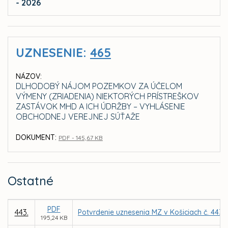
- 2026
UZNESENIE:
465
NÁZOV:
DLHODOBÝ NÁJOM POZEMKOV ZA ÚČELOM
VÝMENY (ZRIADENIA) NIEKTORÝCH PRÍSTREŠKOV
ZASTÁVOK MHD A ICH ÚDRŽBY – VYHLÁSENIE
OBCHODNEJ VEREJNEJ SÚŤAŽE
DOKUMENT:
PDF - 145,67 KB
Ostatné
PDF
443.
Potvrdenie uznesenia MZ v Košiciach č. 443 
195,24 KB