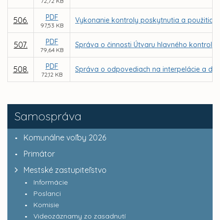
72,72 KB
PDF
506.
Vykonanie kontroly poskytnutia a použitia d
97,53 KB
PDF
507.
Správa o činnosti Útvaru hlavného kontroló
79,64 KB
PDF
508.
Správa o odpovediach na interpelácie a dop
72,12 KB
Samospráva
Komunálne voľby 2026
Primátor
Mestské zastupiteľstvo
Informácie
Poslanci
Komisie
Videozáznamy zo zasadnutí