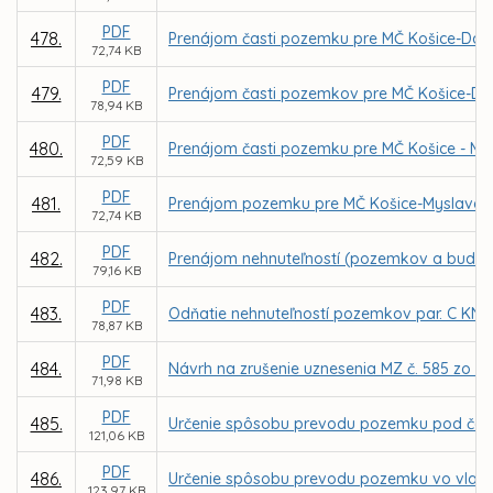
PDF
478.
Prenájom časti pozemku pre MČ Košice-Darg
72,74 KB
PDF
479.
Prenájom časti pozemkov pre MČ Košice-Darg
78,94 KB
PDF
480.
Prenájom časti pozemku pre MČ Košice - My
72,59 KB
PDF
481.
Prenájom pozemku pre MČ Košice-Myslava za
72,74 KB
PDF
482.
Prenájom nehnuteľností (pozemkov a budovy) 
79,16 KB
PDF
483.
Odňatie nehnuteľností pozemkov par. C KN č. 
78,87 KB
PDF
484.
Návrh na zrušenie uznesenia MZ č. 585 zo dň
71,98 KB
PDF
485.
Určenie spôsobu prevodu pozemku pod časťou
121,06 KB
PDF
486.
Určenie spôsobu prevodu pozemku vo vlastn
123,97 KB