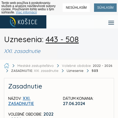
Tento web používa k poskytovaniu
služieb a analýze návštevnosti súbory
NESÚHLASÍM
SÚHLASÍM
cookie. Používaním tohto webu s tým
súhlasíte.
Viac informácií
Uznesenia:
443 - 508
XXI. zasadnutie
Mestské zastupiteľstvo
Volebné obdobie:
2022 - 2026
ZASADNUTIE:
XXI. zasadnutie
Uznesenie
503
Zasadnutie
XXI.
NÁZOV:
DÁTUM KONANIA:
ZASADNUTIE
27.06.2024
2022
VOLEBNÉ OBDOBIE: