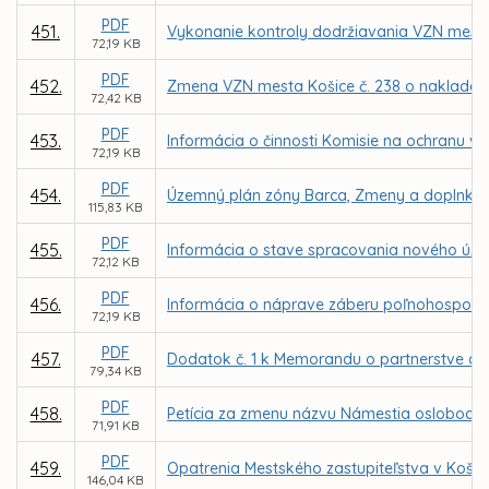
PDF
451.
Vykonanie kontroly dodržiavania VZN mest
72,19 KB
PDF
452.
Zmena VZN mesta Košice č. 238 o naklada
72,42 KB
PDF
453.
Informácia o činnosti Komisie na ochranu ve
72,19 KB
PDF
454.
Územný plán zóny Barca, Zmeny a doplnky 
115,83 KB
PDF
455.
Informácia o stave spracovania nového úz
72,12 KB
PDF
456.
Informácia o náprave záberu poľnohospodár
72,19 KB
PDF
457.
Dodatok č. 1 k Memorandu o partnerstve a v
79,34 KB
PDF
458.
Petícia za zmenu názvu Námestia oslobodite
71,91 KB
PDF
459.
Opatrenia Mestského zastupiteľstva v Koši
146,04 KB