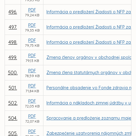
PDF
496.
Informácia o predložení Žiadosti o NFP za 
79,24 KB
PDF
497.
Informácia o predložení Žiadosti o NFP za 
79,35 KB
PDF
498.
Informácia o predložení Žiadosti o NFP za 
79,75 KB
PDF
499.
Zmena členov orgánov v obchodnej spoločnos
79,13 KB
PDF
500.
Zmena člena štatutárnych orgánov v obchod
78,59 KB
PDF
501.
Personálne obsadenie vo Fonde zdravia mes
71,84 KB
PDF
502.
Informácia o nákladoch zimnej údržby v up
72,05 KB
PDF
504.
Spracovanie a predloženie zoznamu majetku
72,07 KB
PDF
505.
Zabezpečenie uzatvorenia nájomných zmlúv v