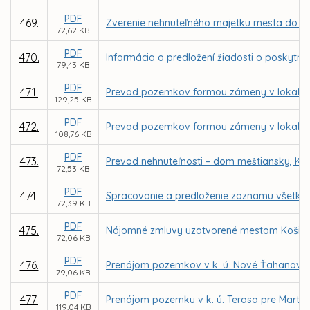
PDF
469.
Zverenie nehnuteľného majetku mesta do sp
72,62 KB
PDF
470.
Informácia o predložení žiadosti o poskyt
79,43 KB
PDF
471.
Prevod pozemkov formou zámeny v lokalite
129,25 KB
PDF
472.
Prevod pozemkov formou zámeny v lokalite
108,76 KB
PDF
473.
Prevod nehnuteľnosti – dom meštiansky, Kov
72,53 KB
PDF
474.
Spracovanie a predloženie zoznamu všetký
72,39 KB
PDF
475.
Nájomné zmluvy uzatvorené mestom Košice 
72,06 KB
PDF
476.
Prenájom pozemkov v k. ú. Nové Ťahanovce z
79,06 KB
PDF
477.
Prenájom pozemku v k. ú. Terasa pre Marti
119,04 KB