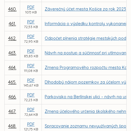
PDF
460.
Záverečný účet mesta Košice za rok 2023
107,1 KB
PDF
461.
Informácia o výsledku kontroly vykonanej N
72,53 KB
PDF
462.
Odpočet plnenia stratégie mestských podniko
72,95 KB
PDF
463.
Návrh na postup a súčinnosť pri utlmovaní s
85,83 KB
PDF
464.
Zmena Programového rozpočtu mesta Košice 
111,08 KB
PDF
465.
Dlhodobý nájom pozemkov za účelom výmeny 
145,67 KB
PDF
466.
Parkovisko na Berlínskej ulici – návrh na 
72,23 KB
PDF
467.
Zmena účelového určenia školského nehnut
72,64 KB
PDF
468.
Spracovanie zoznamu nevyužívaných športo
121,75 KB