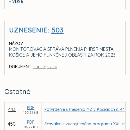
- 2026
UZNESENIE:
503
NÁZOV:
MONITOROVACIA SPRÁVA PLNENIA PHRSR MESTA
KOŠICE A JEHO FUNKČNEJ OBLASTI ZA ROK 2023
DOKUMENT:
PDF - 71,92 KB
Ostatné
PDF
443.
Potvrdenie uznesenia MZ v Košiciach č. 443 
195,24 KB
PDF
450.
Schválenie zverejneného programu XXI. zasa
86,27 KB