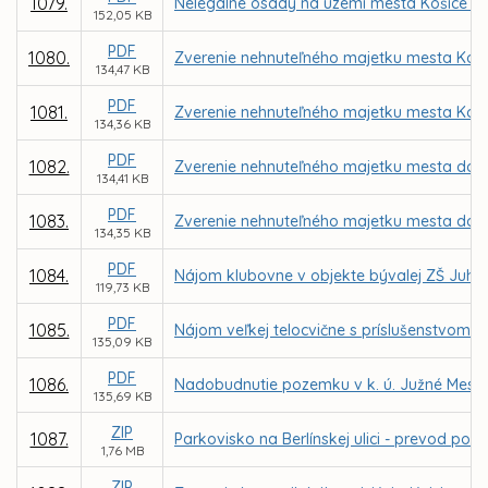
1079.
Nelegálne osady na území mesta Košice –
152,05 KB
PDF
1080.
Zverenie nehnuteľného majetku mesta Košic
134,47 KB
PDF
1081.
Zverenie nehnuteľného majetku mesta Košic
134,36 KB
PDF
1082.
Zverenie nehnuteľného majetku mesta do sp
134,41 KB
PDF
1083.
Zverenie nehnuteľného majetku mesta do sp
134,35 KB
PDF
1084.
Nájom klubovne v objekte bývalej ZŠ Juhos
119,73 KB
PDF
1085.
Nájom veľkej telocvične s príslušenstvom v 
135,09 KB
PDF
1086.
Nadobudnutie pozemku v k. ú. Južné Mesto o
135,69 KB
ZIP
1087.
Parkovisko na Berlínskej ulici - prevod 
1,76 MB
ZIP