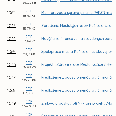
267,25 KB
PDF
1062.
Monitorovacia správa plnenia PHRSR mesta 
118,63 KB
PDF
1063.
Zaradenie Mestských lesov Košice a. s. do
118,79 KB
PDF
1064.
Navýšenie financovania stavebných úprav 
118,96 KB
PDF
1065.
Spolupráca mesta Košice a neziskovej organi
119,16 KB
PDF
1066.
Projekt: „Zdravé srdce Mesta Košice / Healt
134,89 KB
PDF
1067.
Predloženie žiadosti o nenávratný finančný 
135,95 KB
PDF
1068.
Predloženie žiadosti o nenávratný finančný
136,12 KB
PDF
1069.
Zmluva o poskytnutí NFP pre projekt „Mode
134,69 KB
PDF