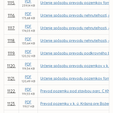
PDF
1115.
Určenie spôsobu prevodu pozemkov formou 
239,14 KB
PDF
1116.
Určenie spôsobu prevodu nehnuteľností, parc
173,68 KB
PDF
1117.
Určenie spôsobu prevodu nehnuteľnosti, čas
174,03 KB
PDF
1118.
Určenie spôsobu prevodu nehnuteľnosti, čas
135,64 KB
PDF
1119.
Určenie spôsobu prevodu podkrovného bytu 
120,32 KB
PDF
1120.
Určenie spôsobu prevodu pozemkov v k. ú.
119,54 KB
PDF
1121.
Určenie spôsobu prevodu pozemkov formou 
120,49 KB
PDF
1122.
Prevod pozemku pod stavbou parc. C KN č. 
119,53 KB
PDF
1123.
Prevod pozemku v k. ú. Krásna pre Božen
119,17 KB