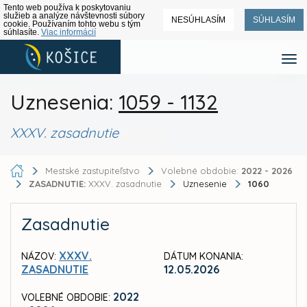
Tento web používa k poskytovaniu
služieb a analýze návštevnosti súbory
NESÚHLASÍM
SÚHLASÍM
cookie. Používaním tohto webu s tým
súhlasíte.
Viac informácií
Uznesenia:
1059 - 1132
XXXV. zasadnutie
Mestské zastupiteľstvo
Volebné obdobie:
2022 - 2026
ZASADNUTIE:
XXXV. zasadnutie
Uznesenie
1060
Zasadnutie
XXXV.
NÁZOV:
DÁTUM KONANIA:
ZASADNUTIE
12.05.2026
2022
VOLEBNÉ OBDOBIE: