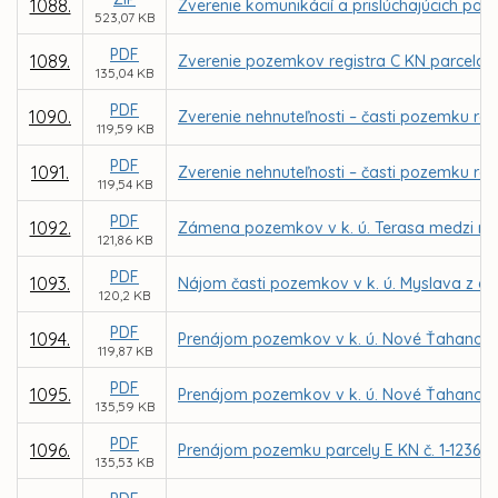
1088.
Zverenie komunikácií a prislúchajúcich poz
523,07 KB
PDF
1089.
Zverenie pozemkov registra C KN parcela č. 
135,04 KB
PDF
1090.
Zverenie nehnuteľnosti – časti pozemku reg
119,59 KB
PDF
1091.
Zverenie nehnuteľnosti – časti pozemku reg
119,54 KB
PDF
1092.
Zámena pozemkov v k. ú. Terasa medzi m
121,86 KB
PDF
1093.
Nájom časti pozemkov v k. ú. Myslava z dô
120,2 KB
PDF
1094.
Prenájom pozemkov v k. ú. Nové Ťahanovce 
119,87 KB
PDF
1095.
Prenájom pozemkov v k. ú. Nové Ťahanovce
135,59 KB
PDF
1096.
Prenájom pozemku parcely E KN č. 1-12361/5
135,53 KB