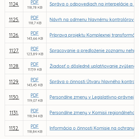
PDF
1124.
Správa o odpovediach na interpelácie a do
118,78 KB
PDF
1125.
Návrh na odmenu hlavnému kontrolórovi m
118,7 KB
PDF
1126.
Príprava projektu Komplexnej transformácie
143,66 KB
PDF
1127.
Spracovanie a predloženie zoznamu nehnut
123,89 KB
PDF
1128.
Žiadosť o dôsledné uplatňovanie zvýšenej
117,19 KB
PDF
1129.
Správa o činnosti Útvaru hlavného kontrol
143,45 KB
PDF
1130.
Personálne zmeny v Legislatívno-právnej ko
119,07 KB
PDF
1131.
Personálne zmeny v Komisii regionálneho r
118,94 KB
PDF
1132.
Informácia o činnosti Komisie na ochranu v
118,84 KB