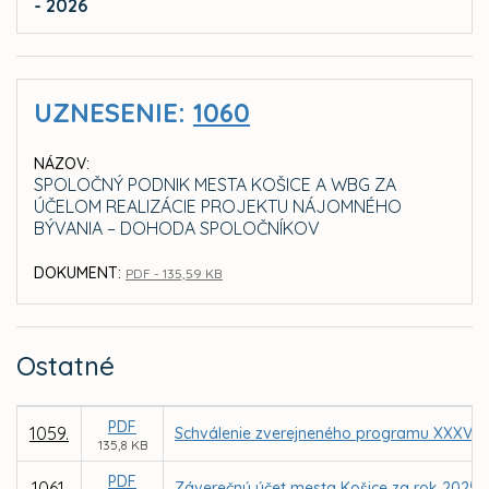
- 2026
UZNESENIE:
1060
NÁZOV:
SPOLOČNÝ PODNIK MESTA KOŠICE A WBG ZA
ÚČELOM REALIZÁCIE PROJEKTU NÁJOMNÉHO
BÝVANIA – DOHODA SPOLOČNÍKOV
DOKUMENT:
PDF - 135,59 KB
Ostatné
PDF
1059.
Schválenie zverejneného programu XXXV. z
135,8 KB
PDF
1061.
Záverečný účet mesta Košice za rok 2025