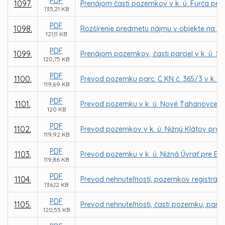
PDF
1097.
Prenájom časti pozemkov v k. ú. Furča pre
135,21 KB
PDF
1098.
Rozšírenie predmetu nájmu v objekte na ul
121,11 KB
PDF
1099.
Prenájom pozemkov, časti parciel v k. ú. 
120,75 KB
PDF
1100.
Prevod pozemku parc. C KN č. 365/3 v k. ú. 
119,69 KB
PDF
1101.
Prevod pozemku v k. ú. Nové Ťahanovce pr
120 KB
PDF
1102.
Prevod pozemkov v k. ú. Nižný Klátov pre
119,92 KB
PDF
1103.
Prevod pozemku v k. ú. Nižná Úvrať pre Ev
119,86 KB
PDF
1104.
Prevod nehnuteľností, pozemkov registra C 
136,12 KB
PDF
1105.
Prevod nehnuteľnosti, časti pozemku, parce
120,55 KB