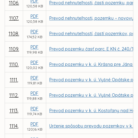
PDF
1106.
Prevod nehnuteľnosti, časti pozemku, parce
120,58 KB
PDF
1107.
Prevod nehnuteľnosti, pozemku – novovytvo
120,58 KB
PDF
1108.
Prevod nehnuteľností, častí pozemkov, parc
174,52 KB
PDF
1109.
Prevod pozemku časť parc. E KN č. 240/101
119,98 KB
PDF
1110.
Prevod pozemku v k. ú. Krásna pre Jána 
120,02 KB
PDF
1111.
Prevod pozemku v k. ú. Vyšné Opátske pre
119,81 KB
PDF
1112.
Prevod pozemku v k. ú. Vyšné Opátske pre
119,88 KB
PDF
1113.
Prevod pozemku v k. ú. Kostoľany nad Ho
119,74 KB
PDF
1114.
Určenie spôsobu prevodu pozemkov v k. ú.
120,16 KB