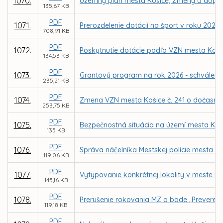
1070.
Územný plán mesta Košice, Zmeny a doplnk
135,67 KB
PDF
1071.
Prerozdelenie dotácií na šport v roku 2026
708,91 KB
PDF
1072.
Poskytnutie dotácie podľa VZN mesta Koši
134,53 KB
PDF
1073.
Grantový program na rok 2026 - schváleni
235,21 KB
PDF
1074.
Zmena VZN mesta Košice č. 241 o dočasno
253,75 KB
PDF
1075.
Bezpečnostná situácia na území mesta Koši
135 KB
PDF
1076.
Správa náčelníka Mestskej polície mesta Koš
119,06 KB
PDF
1077.
Vytypovanie konkrétnej lokality v meste 
145,16 KB
PDF
1078.
Prerušenie rokovania MZ o bode „Preverenie
119,18 KB
PDF