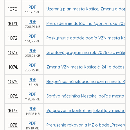
PDF
1070.
Územný plán mesta Košice, Zmeny a doplnk
135,67 KB
PDF
1071.
Prerozdelenie dotácií na šport v roku 2026
708,91 KB
PDF
1072.
Poskytnutie dotácie podľa VZN mesta Koši
134,53 KB
PDF
1073.
Grantový program na rok 2026 - schváleni
235,21 KB
PDF
1074.
Zmena VZN mesta Košice č. 241 o dočasno
253,75 KB
PDF
1075.
Bezpečnostná situácia na území mesta Koši
135 KB
PDF
1076.
Správa náčelníka Mestskej polície mesta Koš
119,06 KB
PDF
1077.
Vytypovanie konkrétnej lokality v meste 
145,16 KB
PDF
1078.
Prerušenie rokovania MZ o bode „Preverenie
119,18 KB