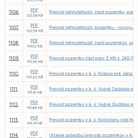
PDF
1106.
Prevod nehnuteľnosti, časti pozemku, parce
120,58 KB
PDF
1107.
Prevod nehnuteľnosti, pozemku – novovytvo
120,58 KB
PDF
1108.
Prevod nehnuteľností, častí pozemkov, parc
174,52 KB
PDF
1109.
Prevod pozemku časť parc. E KN č. 240/101
119,98 KB
PDF
1110.
Prevod pozemku v k. ú. Krásna pre Jána 
120,02 KB
PDF
1111.
Prevod pozemku v k. ú. Vyšné Opátske pre
119,81 KB
PDF
1112.
Prevod pozemku v k. ú. Vyšné Opátske pre
119,88 KB
PDF
1113.
Prevod pozemku v k. ú. Kostoľany nad Ho
119,74 KB
PDF
1114.
Určenie spôsobu prevodu pozemkov v k. ú.