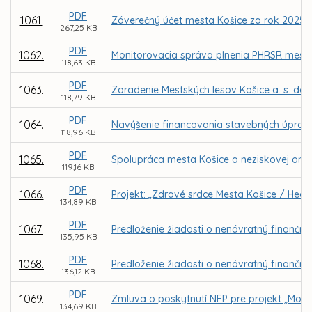
PDF
1061.
Záverečný účet mesta Košice za rok 2025
267,25 KB
PDF
1062.
Monitorovacia správa plnenia PHRSR mesta 
118,63 KB
PDF
1063.
Zaradenie Mestských lesov Košice a. s. do
118,79 KB
PDF
1064.
Navýšenie financovania stavebných úprav 
118,96 KB
PDF
1065.
Spolupráca mesta Košice a neziskovej organi
119,16 KB
PDF
1066.
Projekt: „Zdravé srdce Mesta Košice / Healt
134,89 KB
PDF
1067.
Predloženie žiadosti o nenávratný finančný 
135,95 KB
PDF
1068.
Predloženie žiadosti o nenávratný finančný
136,12 KB
PDF
1069.
Zmluva o poskytnutí NFP pre projekt „Mode
134,69 KB