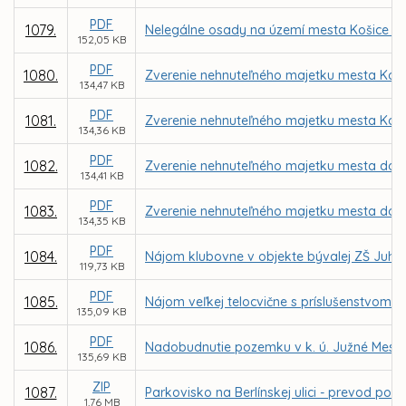
PDF
1079.
Nelegálne osady na území mesta Košice –
152,05 KB
PDF
1080.
Zverenie nehnuteľného majetku mesta Košic
134,47 KB
PDF
1081.
Zverenie nehnuteľného majetku mesta Košic
134,36 KB
PDF
1082.
Zverenie nehnuteľného majetku mesta do sp
134,41 KB
PDF
1083.
Zverenie nehnuteľného majetku mesta do sp
134,35 KB
PDF
1084.
Nájom klubovne v objekte bývalej ZŠ Juhos
119,73 KB
PDF
1085.
Nájom veľkej telocvične s príslušenstvom v 
135,09 KB
PDF
1086.
Nadobudnutie pozemku v k. ú. Južné Mesto o
135,69 KB
ZIP
1087.
Parkovisko na Berlínskej ulici - prevod 
1,76 MB