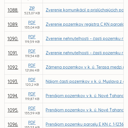
ZIP
1088.
Zverenie komunikácií a prislúchajúcich poz
523,07 KB
PDF
1089.
Zverenie pozemkov registra C KN parcela č. 
135,04 KB
PDF
1090.
Zverenie nehnuteľnosti – časti pozemku reg
119,59 KB
PDF
1091.
Zverenie nehnuteľnosti – časti pozemku reg
119,54 KB
PDF
1092.
Zámena pozemkov v k. ú. Terasa medzi m
121,86 KB
PDF
1093.
Nájom časti pozemkov v k. ú. Myslava z dô
120,2 KB
PDF
1094.
Prenájom pozemkov v k. ú. Nové Ťahanovce 
119,87 KB
PDF
1095.
Prenájom pozemkov v k. ú. Nové Ťahanovce
135,59 KB
PDF
1096.
Prenájom pozemku parcely E KN č. 1-12361/5
135,53 KB