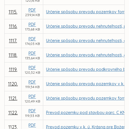
120,16 KB
PDF
1115.
Určenie spôsobu prevodu pozemkov formou 
239,14 KB
PDF
1116.
Určenie spôsobu prevodu nehnuteľností, parc
173,68 KB
PDF
1117.
Určenie spôsobu prevodu nehnuteľnosti, čas
174,03 KB
PDF
1118.
Určenie spôsobu prevodu nehnuteľnosti, čas
135,64 KB
PDF
1119.
Určenie spôsobu prevodu podkrovného bytu 
120,32 KB
PDF
1120.
Určenie spôsobu prevodu pozemkov v k. ú.
119,54 KB
PDF
1121.
Určenie spôsobu prevodu pozemkov formou 
120,49 KB
PDF
1122.
Prevod pozemku pod stavbou parc. C KN č. 
119,53 KB
PDF
1123.
Prevod pozemku v k. ú. Krásna pre Božen