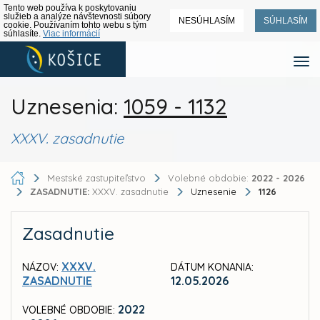
Tento web používa k poskytovaniu
služieb a analýze návštevnosti súbory
NESÚHLASÍM
SÚHLASÍM
cookie. Používaním tohto webu s tým
súhlasíte.
Viac informácií
Uznesenia:
1059 - 1132
XXXV. zasadnutie
Mestské zastupiteľstvo
Volebné obdobie:
2022 - 2026
ZASADNUTIE:
XXXV. zasadnutie
Uznesenie
1126
Zasadnutie
XXXV.
NÁZOV:
DÁTUM KONANIA:
ZASADNUTIE
12.05.2026
2022
VOLEBNÉ OBDOBIE: