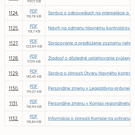
119,17 KB
PDF
1124.
Správa o odpovediach na interpelácie a do
118,78 KB
PDF
1125.
Návrh na odmenu hlavnému kontrolórovi m
118,7 KB
PDF
1127.
Spracovanie a predloženie zoznamu nehnut
123,89 KB
PDF
1128.
Žiadosť o dôsledné uplatňovanie zvýšenej
117,19 KB
PDF
1129.
Správa o činnosti Útvaru hlavného kontrol
143,45 KB
PDF
1130.
Personálne zmeny v Legislatívno-právnej ko
119,07 KB
PDF
1131.
Personálne zmeny v Komisii regionálneho r
118,94 KB
PDF
1132.
Informácia o činnosti Komisie na ochranu v
118,84 KB