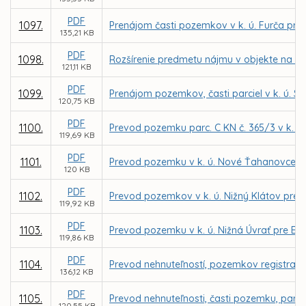
PDF
1097.
Prenájom časti pozemkov v k. ú. Furča pre
135,21 KB
PDF
1098.
Rozšírenie predmetu nájmu v objekte na ul
121,11 KB
PDF
1099.
Prenájom pozemkov, časti parciel v k. ú. 
120,75 KB
PDF
1100.
Prevod pozemku parc. C KN č. 365/3 v k. ú. 
119,69 KB
PDF
1101.
Prevod pozemku v k. ú. Nové Ťahanovce pr
120 KB
PDF
1102.
Prevod pozemkov v k. ú. Nižný Klátov pre
119,92 KB
PDF
1103.
Prevod pozemku v k. ú. Nižná Úvrať pre Ev
119,86 KB
PDF
1104.
Prevod nehnuteľností, pozemkov registra C 
136,12 KB
PDF
1105.
Prevod nehnuteľnosti, časti pozemku, parce
120,55 KB