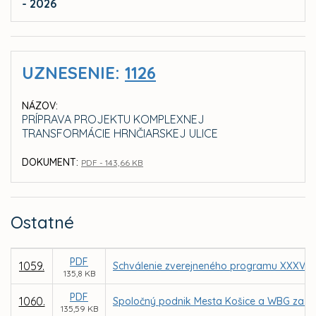
- 2026
UZNESENIE:
1126
NÁZOV:
PRÍPRAVA PROJEKTU KOMPLEXNEJ
TRANSFORMÁCIE HRNČIARSKEJ ULICE
DOKUMENT:
PDF - 143,66 KB
Ostatné
PDF
1059.
Schválenie zverejneného programu XXXV. z
135,8 KB
PDF
1060.
Spoločný podnik Mesta Košice a WBG za úč
135,59 KB