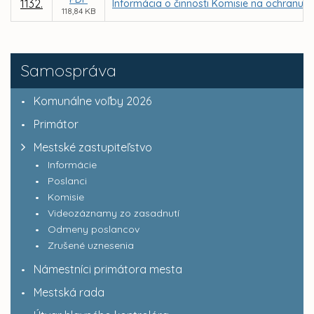
1132.
Informácia o činnosti Komisie na ochranu v
118,84 KB
Samospráva
Komunálne voľby 2026
Primátor
Mestské zastupiteľstvo
Informácie
Poslanci
Komisie
Videozáznamy zo zasadnutí
Odmeny poslancov
Zrušené uznesenia
Námestníci primátora mesta
Mestská rada