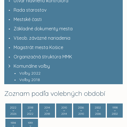
Útvar hlavného kontrolóra
Rada starostov
Mestské časti
Základné dokumenty mesta
Všeob. záväzné nariadenia
Magistrát mesta Košice
Organizačná štruktúra MMK
Komunálne voľby
Voľby 2022
Voľby 2018
Zoznam podľa volebných období
2022
2018
2014
2010
2006
2002
1998
2026
2022
2018
2014
2010
2006
2002
1994
1991