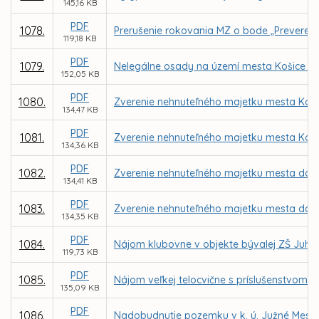
145,16 KB
PDF
1078.
Prerušenie rokovania MZ o bode „Preverenie
119,18 KB
PDF
1079.
Nelegálne osady na území mesta Košice –
152,05 KB
PDF
1080.
Zverenie nehnuteľného majetku mesta Košic
134,47 KB
PDF
1081.
Zverenie nehnuteľného majetku mesta Košic
134,36 KB
PDF
1082.
Zverenie nehnuteľného majetku mesta do sp
134,41 KB
PDF
1083.
Zverenie nehnuteľného majetku mesta do sp
134,35 KB
PDF
1084.
Nájom klubovne v objekte bývalej ZŠ Juhos
119,73 KB
PDF
1085.
Nájom veľkej telocvične s príslušenstvom v 
135,09 KB
PDF
1086.
Nadobudnutie pozemku v k. ú. Južné Mesto o