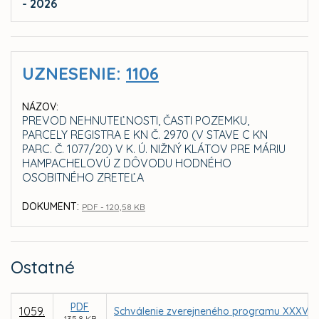
- 2026
UZNESENIE:
1106
NÁZOV:
PREVOD NEHNUTEĽNOSTI, ČASTI POZEMKU,
PARCELY REGISTRA E KN Č. 2970 (V STAVE C KN
PARC. Č. 1077/20) V K. Ú. NIŽNÝ KLÁTOV PRE MÁRIU
HAMPACHELOVÚ Z DÔVODU HODNÉHO
OSOBITNÉHO ZRETEĽA
DOKUMENT:
PDF - 120,58 KB
Ostatné
PDF
1059.
Schválenie zverejneného programu XXXV. z
135,8 KB