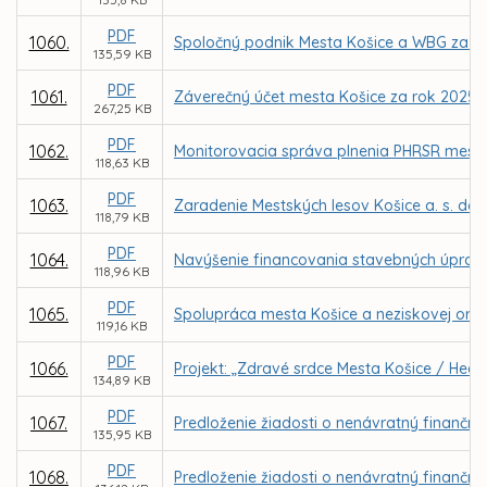
PDF
1060.
Spoločný podnik Mesta Košice a WBG za úč
135,59 KB
PDF
1061.
Záverečný účet mesta Košice za rok 2025
267,25 KB
PDF
1062.
Monitorovacia správa plnenia PHRSR mesta 
118,63 KB
PDF
1063.
Zaradenie Mestských lesov Košice a. s. do
118,79 KB
PDF
1064.
Navýšenie financovania stavebných úprav 
118,96 KB
PDF
1065.
Spolupráca mesta Košice a neziskovej organi
119,16 KB
PDF
1066.
Projekt: „Zdravé srdce Mesta Košice / Healt
134,89 KB
PDF
1067.
Predloženie žiadosti o nenávratný finančný 
135,95 KB
PDF
1068.
Predloženie žiadosti o nenávratný finančný