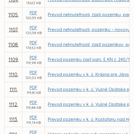
136,12 KB
PDF
1105.
Prevod nehnuteľnosti, časti pozemku, parce
120,55 KB
PDF
1107.
Prevod nehnuteľnosti, pozemku – novovytvo
120,58 KB
PDF
1108.
Prevod nehnuteľností, častí pozemkov, parc
174,52 KB
PDF
1109.
Prevod pozemku časť parc. E KN č. 240/101
119,98 KB
PDF
1110.
Prevod pozemku v k. ú. Krásna pre Jána 
120,02 KB
PDF
1111.
Prevod pozemku v k. ú. Vyšné Opátske pre
119,81 KB
PDF
1112.
Prevod pozemku v k. ú. Vyšné Opátske pre
119,88 KB
PDF
1113.
Prevod pozemku v k. ú. Kostoľany nad Ho
119,74 KB
PDF