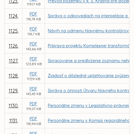
1123.
Prevod pozemku v k. ú. Krásna pre Božen
119,17 KB
PDF
1124.
Správa o odpovediach na interpelácie a do
118,78 KB
PDF
1125.
Návrh na odmenu hlavnému kontrolórovi m
118,7 KB
PDF
1126.
Príprava projektu Komplexnej transformácie
143,66 KB
PDF
1127.
Spracovanie a predloženie zoznamu nehnut
123,89 KB
PDF
1128.
Žiadosť o dôsledné uplatňovanie zvýšenej
117,19 KB
PDF
1129.
Správa o činnosti Útvaru hlavného kontrol
143,45 KB
PDF
1130.
Personálne zmeny v Legislatívno-právnej ko
119,07 KB
PDF
1131.
Personálne zmeny v Komisii regionálneho r
118,94 KB
PDF