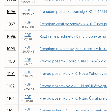
135,59 KB
PDF
1096.
Prenájom pozemku parcely E KN č. 1-12361/5
135,53 KB
PDF
1097.
Prenájom časti pozemkov v k. ú. Furča pre
135,21 KB
PDF
1098.
Rozšírenie predmetu nájmu v objekte na ul
121,11 KB
PDF
1099.
Prenájom pozemkov, časti parciel v k. ú. 
120,75 KB
PDF
1100.
Prevod pozemku parc. C KN č. 365/3 v k. ú. 
119,69 KB
PDF
1101.
Prevod pozemku v k. ú. Nové Ťahanovce pr
120 KB
PDF
1102.
Prevod pozemkov v k. ú. Nižný Klátov pre
119,92 KB
PDF
1103.
Prevod pozemku v k. ú. Nižná Úvrať pre Ev
119,86 KB
PDF
1104.
Prevod nehnuteľností, pozemkov registra C 