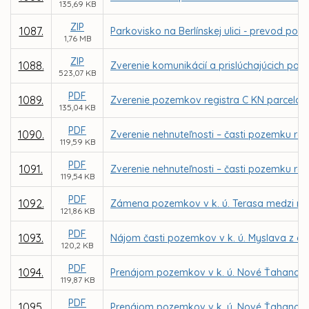
135,69 KB
ZIP
1087.
Parkovisko na Berlínskej ulici - prevod 
1,76 MB
ZIP
1088.
Zverenie komunikácií a prislúchajúcich poz
523,07 KB
PDF
1089.
Zverenie pozemkov registra C KN parcela č. 
135,04 KB
PDF
1090.
Zverenie nehnuteľnosti – časti pozemku reg
119,59 KB
PDF
1091.
Zverenie nehnuteľnosti – časti pozemku reg
119,54 KB
PDF
1092.
Zámena pozemkov v k. ú. Terasa medzi m
121,86 KB
PDF
1093.
Nájom časti pozemkov v k. ú. Myslava z dô
120,2 KB
PDF
1094.
Prenájom pozemkov v k. ú. Nové Ťahanovce 
119,87 KB
PDF
1095.
Prenájom pozemkov v k. ú. Nové Ťahanovce