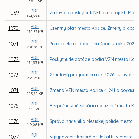
136,12 KB
PDF
1069.
Zmluva o poskytnutí NFP pre projekt „Mode
134,69 KB
PDF
1070.
Územný plán mesta Košice, Zmeny a doplnk
135,67 KB
PDF
1071.
Prerozdelenie dotácií na šport v roku 2026
708,91 KB
PDF
1072.
Poskytnutie dotácie podľa VZN mesta Koši
134,53 KB
PDF
1073.
Grantový program na rok 2026 - schváleni
235,21 KB
PDF
1074.
Zmena VZN mesta Košice č. 241 o dočasno
253,75 KB
PDF
1075.
Bezpečnostná situácia na území mesta Koši
135 KB
PDF
1076.
Správa náčelníka Mestskej polície mesta Koš
119,06 KB
PDF
1077.
Vytypovanie konkrétnej lokality v meste 