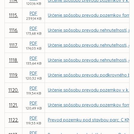
1114.
Určenie spôsobu prevodu pozemkov v k. ú.
120,16 KB
PDF
1115.
Určenie spôsobu prevodu pozemkov formou 
239,14 KB
PDF
1116.
Určenie spôsobu prevodu nehnuteľností, parc
173,68 KB
PDF
1117.
Určenie spôsobu prevodu nehnuteľnosti, čas
174,03 KB
PDF
1118.
Určenie spôsobu prevodu nehnuteľnosti, čas
135,64 KB
PDF
1119.
Určenie spôsobu prevodu podkrovného bytu 
120,32 KB
PDF
1120.
Určenie spôsobu prevodu pozemkov v k. ú.
119,54 KB
PDF
1121.
Určenie spôsobu prevodu pozemkov formou 
120,49 KB
PDF
1122.
Prevod pozemku pod stavbou parc. C KN č. 
119,53 KB
PDF