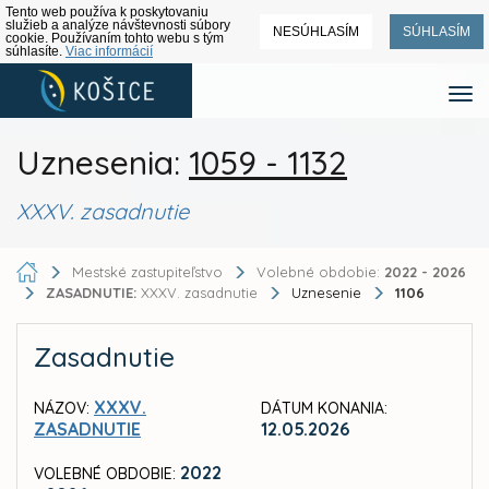
Tento web používa k poskytovaniu
služieb a analýze návštevnosti súbory
NESÚHLASÍM
SÚHLASÍM
cookie. Používaním tohto webu s tým
súhlasíte.
Viac informácií
Uznesenia:
1059 - 1132
XXXV. zasadnutie
Mestské zastupiteľstvo
Volebné obdobie:
2022 - 2026
ZASADNUTIE:
XXXV. zasadnutie
Uznesenie
1106
Zasadnutie
XXXV.
NÁZOV:
DÁTUM KONANIA:
ZASADNUTIE
12.05.2026
2022
VOLEBNÉ OBDOBIE: