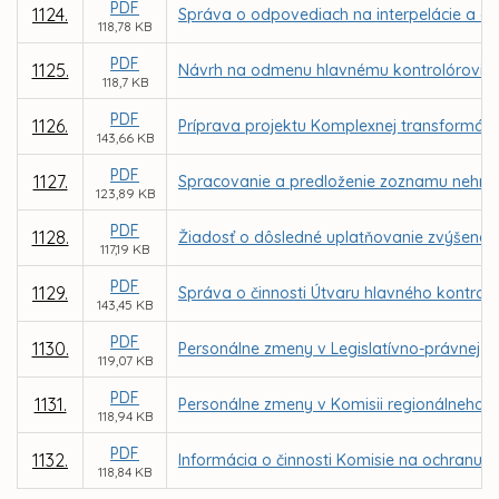
PDF
1124.
Správa o odpovediach na interpelácie a do
118,78 KB
PDF
1125.
Návrh na odmenu hlavnému kontrolórovi m
118,7 KB
PDF
1126.
Príprava projektu Komplexnej transformácie
143,66 KB
PDF
1127.
Spracovanie a predloženie zoznamu nehnut
123,89 KB
PDF
1128.
Žiadosť o dôsledné uplatňovanie zvýšenej
117,19 KB
PDF
1129.
Správa o činnosti Útvaru hlavného kontrol
143,45 KB
PDF
1130.
Personálne zmeny v Legislatívno-právnej ko
119,07 KB
PDF
1131.
Personálne zmeny v Komisii regionálneho r
118,94 KB
PDF
1132.
Informácia o činnosti Komisie na ochranu v
118,84 KB