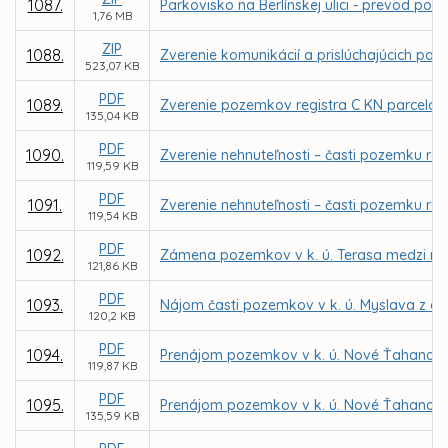
1087.
Parkovisko na Berlínskej ulici - prevod 
1,76 MB
ZIP
1088.
Zverenie komunikácií a prislúchajúcich poz
523,07 KB
PDF
1089.
Zverenie pozemkov registra C KN parcela č. 
135,04 KB
PDF
1090.
Zverenie nehnuteľnosti – časti pozemku reg
119,59 KB
PDF
1091.
Zverenie nehnuteľnosti – časti pozemku reg
119,54 KB
PDF
1092.
Zámena pozemkov v k. ú. Terasa medzi m
121,86 KB
PDF
1093.
Nájom časti pozemkov v k. ú. Myslava z dô
120,2 KB
PDF
1094.
Prenájom pozemkov v k. ú. Nové Ťahanovce 
119,87 KB
PDF
1095.
Prenájom pozemkov v k. ú. Nové Ťahanovce
135,59 KB