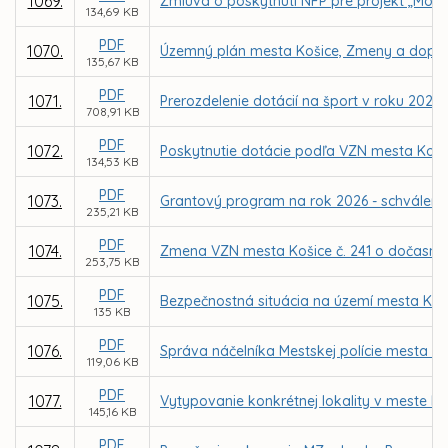
1069.
Zmluva o poskytnutí NFP pre projekt „Mode
134,69 KB
PDF
1070.
Územný plán mesta Košice, Zmeny a doplnk
135,67 KB
PDF
1071.
Prerozdelenie dotácií na šport v roku 2026
708,91 KB
PDF
1072.
Poskytnutie dotácie podľa VZN mesta Koši
134,53 KB
PDF
1073.
Grantový program na rok 2026 - schváleni
235,21 KB
PDF
1074.
Zmena VZN mesta Košice č. 241 o dočasno
253,75 KB
PDF
1075.
Bezpečnostná situácia na území mesta Koši
135 KB
PDF
1076.
Správa náčelníka Mestskej polície mesta Koš
119,06 KB
PDF
1077.
Vytypovanie konkrétnej lokality v meste 
145,16 KB
PDF