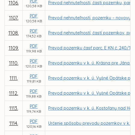
PDF
1106.
Prevod nehnuteľnosti, časti pozemku, parce
120,58 KB
PDF
1107.
Prevod nehnuteľnosti, pozemku – novovytvo
120,58 KB
PDF
1108.
Prevod nehnuteľností, častí pozemkov, parc
174,52 KB
PDF
1109.
Prevod pozemku časť parc. E KN č. 240/101
119,98 KB
PDF
1110.
Prevod pozemku v k. ú. Krásna pre Jána 
120,02 KB
PDF
1111.
Prevod pozemku v k. ú. Vyšné Opátske pre
119,81 KB
PDF
1112.
Prevod pozemku v k. ú. Vyšné Opátske pre
119,88 KB
PDF
1113.
Prevod pozemku v k. ú. Kostoľany nad Ho
119,74 KB
PDF
1114.
Určenie spôsobu prevodu pozemkov v k. ú.
120,16 KB