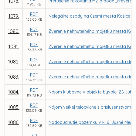
1078.
Prerušenie rokovania MZ o bode „Preverenie
119,18 KB
PDF
1079.
Nelegálne osady na území mesta Košice –
152,05 KB
PDF
1080.
Zverenie nehnuteľného majetku mesta Košic
134,47 KB
PDF
1081.
Zverenie nehnuteľného majetku mesta Košic
134,36 KB
PDF
1082.
Zverenie nehnuteľného majetku mesta do sp
134,41 KB
PDF
1083.
Zverenie nehnuteľného majetku mesta do sp
134,35 KB
PDF
1084.
Nájom klubovne v objekte bývalej ZŠ Juhos
119,73 KB
PDF
1085.
Nájom veľkej telocvične s príslušenstvom v 
135,09 KB
PDF
1086.
Nadobudnutie pozemku v k. ú. Južné Mesto o
135,69 KB
ZIP