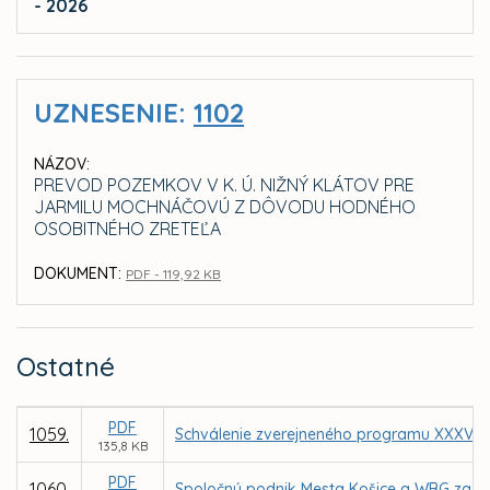
- 2026
UZNESENIE:
1102
NÁZOV:
PREVOD POZEMKOV V K. Ú. NIŽNÝ KLÁTOV PRE
JARMILU MOCHNÁČOVÚ Z DÔVODU HODNÉHO
OSOBITNÉHO ZRETEĽA
DOKUMENT:
PDF - 119,92 KB
Ostatné
PDF
1059.
Schválenie zverejneného programu XXXV. z
135,8 KB
PDF
1060.
Spoločný podnik Mesta Košice a WBG za úč