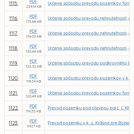
PDF
1115.
Určenie spôsobu prevodu pozemkov formou 
239,14 KB
PDF
1116.
Určenie spôsobu prevodu nehnuteľností, parc
173,68 KB
PDF
1117.
Určenie spôsobu prevodu nehnuteľnosti, čas
174,03 KB
PDF
1118.
Určenie spôsobu prevodu nehnuteľnosti, čas
135,64 KB
PDF
1119.
Určenie spôsobu prevodu podkrovného bytu 
120,32 KB
PDF
1120.
Určenie spôsobu prevodu pozemkov v k. ú.
119,54 KB
PDF
1121.
Určenie spôsobu prevodu pozemkov formou 
120,49 KB
PDF
1122.
Prevod pozemku pod stavbou parc. C KN č. 
119,53 KB
PDF
1123.
Prevod pozemku v k. ú. Krásna pre Božen
119,17 KB