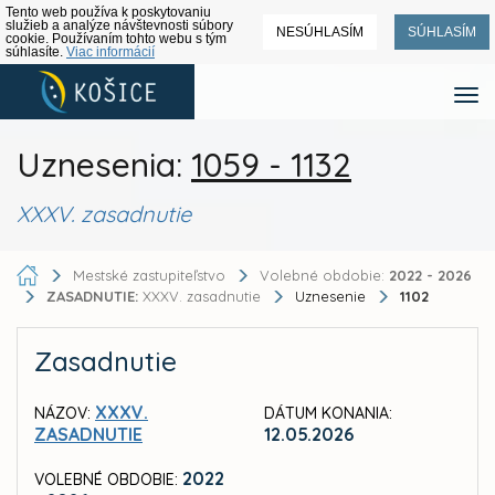
Tento web používa k poskytovaniu
služieb a analýze návštevnosti súbory
NESÚHLASÍM
SÚHLASÍM
cookie. Používaním tohto webu s tým
súhlasíte.
Viac informácií
Uznesenia:
1059 - 1132
XXXV. zasadnutie
Mestské zastupiteľstvo
Volebné obdobie:
2022 - 2026
ZASADNUTIE:
XXXV. zasadnutie
Uznesenie
1102
Zasadnutie
XXXV.
NÁZOV:
DÁTUM KONANIA:
ZASADNUTIE
12.05.2026
2022
VOLEBNÉ OBDOBIE: