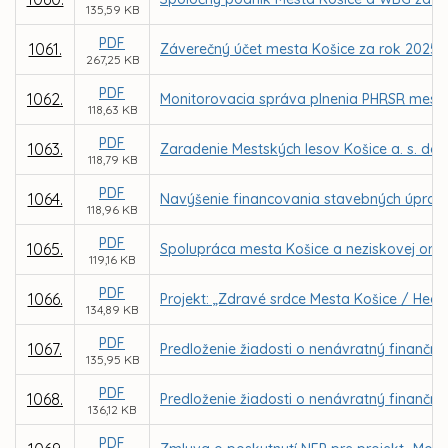
135,59 KB
PDF
1061.
Záverečný účet mesta Košice za rok 2025
267,25 KB
PDF
1062.
Monitorovacia správa plnenia PHRSR mesta 
118,63 KB
PDF
1063.
Zaradenie Mestských lesov Košice a. s. do
118,79 KB
PDF
1064.
Navýšenie financovania stavebných úprav 
118,96 KB
PDF
1065.
Spolupráca mesta Košice a neziskovej organi
119,16 KB
PDF
1066.
Projekt: „Zdravé srdce Mesta Košice / Healt
134,89 KB
PDF
1067.
Predloženie žiadosti o nenávratný finančný 
135,95 KB
PDF
1068.
Predloženie žiadosti o nenávratný finančný
136,12 KB
PDF