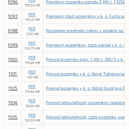
PDF
1096.
Prenájom pozemku parcely E KN č. 1-12361/5
135,53 KB
PDF
1097.
Prenájom časti pozemkov v k. ú. Furča pre
135,21 KB
PDF
1098.
Rozšírenie predmetu nájmu v objekte na ul
121,11 KB
PDF
1099.
Prenájom pozemkov, časti parciel v k. ú. 
120,75 KB
PDF
1100.
Prevod pozemku parc. C KN č. 365/3 v k. ú. 
119,69 KB
PDF
1101.
Prevod pozemku v k. ú. Nové Ťahanovce pr
120 KB
PDF
1103.
Prevod pozemku v k. ú. Nižná Úvrať pre Ev
119,86 KB
PDF
1104.
Prevod nehnuteľností, pozemkov registra C 
136,12 KB
PDF
1105.
Prevod nehnuteľnosti, časti pozemku, parce
120,55 KB