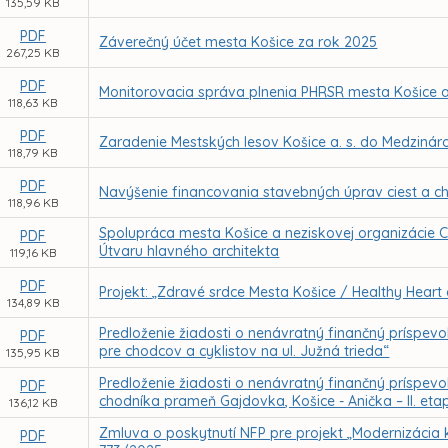
135,59 KB
PDF
Záverečný účet mesta Košice za rok 2025
267,25 KB
PDF
Monitorovacia správa plnenia PHRSR mesta Košice a 
118,63 KB
PDF
Zaradenie Mestských lesov Košice a. s. do Medzinár
118,79 KB
PDF
Navýšenie financovania stavebných úprav ciest a c
118,96 KB
Spolupráca mesta Košice a neziskovej organizácie Crea
PDF
Útvaru hlavného architekta
119,16 KB
PDF
Projekt: „Zdravé srdce Mesta Košice / Healthy Heart 
134,89 KB
Predloženie žiadosti o nenávratný finančný príspevo
PDF
pre chodcov a cyklistov na ul. Južná trieda“
135,95 KB
Predloženie žiadosti o nenávratný finančný príspevo
PDF
chodníka prameň Gajdovka, Košice - Anička – II. eta
136,12 KB
Zmluva o poskytnutí NFP pre projekt „Modernizácia 
PDF