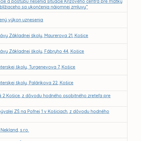
ie a postupu riešenia situácie Krízového centra pre matky
u blížiaceho sa ukončenia nájomnej zmluvy“
ený výkon uznesenia
ávy Základnej školy, Maurerova 21, Košice
ávy Základnej školy, Fábryho 44, Košice
erskej školy, Turgenevova 7, Košice
rskej školy, Palárikova 22, Košice
 2 Košice, z dôvodu hodného osobitného zreteľa pre
bývalej ZŠ na Poľnej 1 v Košiciach, z dôvodu hodného
ekland, s.r.o.