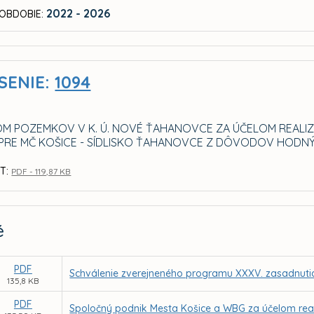
2022 - 2026
OBDOBIE:
SENIE:
1094
M POZEMKOV V K. Ú. NOVÉ ŤAHANOVCE ZA ÚČELOM REALIZÁ
 PRE MČ KOŠICE - SÍDLISKO ŤAHANOVCE Z DÔVODOV HOD
T:
PDF - 119,87 KB
é
PDF
Schválenie zverejneného programu XXXV. zasadnuti
135,8 KB
PDF
Spoločný podnik Mesta Košice a WBG za účelom rea