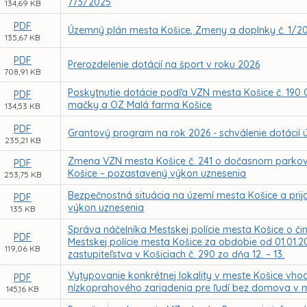
773/2025
134,69 KB
PDF
Územný plán mesta Košice, Zmeny a doplnky č. 1/2
135,67 KB
PDF
Prerozdelenie dotácií na šport v roku 2026
708,91 KB
Poskytnutie dotácie podľa VZN mesta Košice č. 190 
PDF
mačky a OZ Malá farma Košice
134,53 KB
PDF
Grantový program na rok 2026 - schválenie dotácií
235,21 KB
Zmena VZN mesta Košice č. 241 o dočasnom parko
PDF
Košice – pozastavený výkon uznesenia
253,75 KB
Bezpečnostná situácia na území mesta Košice a pri
PDF
výkon uznesenia
135 KB
Správa náčelníka Mestskej polície mesta Košice o či
PDF
Mestskej polície mesta Košice za obdobie od 01.01.2
119,06 KB
zastupiteľstva v Košiciach č. 290 zo dňa 12. – 13.
Vytypovanie konkrétnej lokality v meste Košice vho
PDF
nízkoprahového zariadenia pre ľudí bez domova v 
145,16 KB