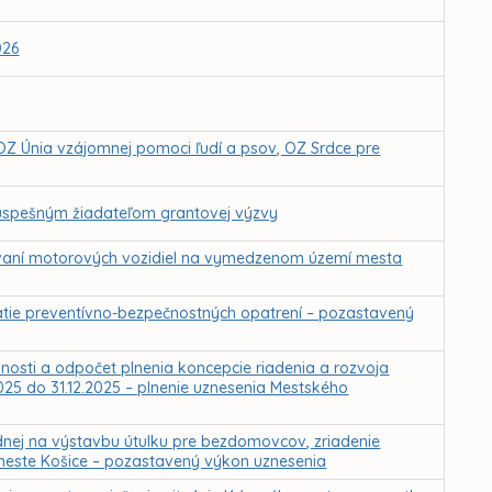
026
OZ Únia vzájomnej pomoci ľudí a psov, OZ Srdce pre
 úspešným žiadateľom grantovej výzvy
vaní motorových vozidiel na vymedzenom území mesta
jatie preventívno-bezpečnostných opatrení – pozastavený
nnosti a odpočet plnenia koncepcie riadenia a rozvoja
025 do 31.12.2025 – plnenie uznesenia Mestského
dnej na výstavbu útulku pre bezdomovcov, zriadenie
meste Košice – pozastavený výkon uznesenia