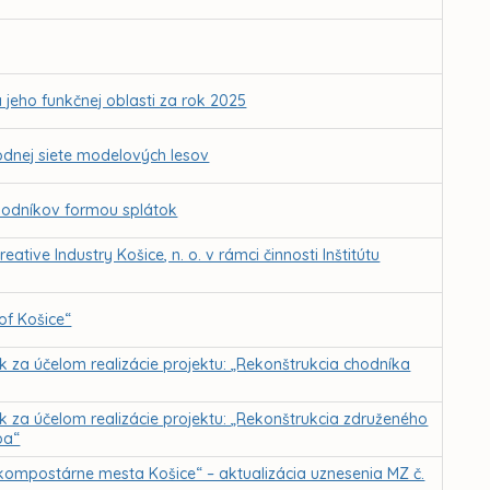
jeho funkčnej oblasti za rok 2025
odnej siete modelových lesov
hodníkov formou splátok
tive Industry Košice, n. o. v rámci činnosti Inštitútu
of Košice“
k za účelom realizácie projektu: „Rekonštrukcia chodníka
k za účelom realizácie projektu: „Rekonštrukcia združeného
pa“
kompostárne mesta Košice“ – aktualizácia uznesenia MZ č.