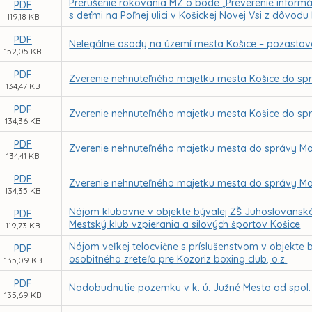
Prerušenie rokovania MZ o bode „Preverenie informác
PDF
s deťmi na Poľnej ulici v Košickej Novej Vsi z dôvod
119,18 KB
PDF
Nelegálne osady na území mesta Košice – pozastav
152,05 KB
PDF
Zverenie nehnuteľného majetku mesta Košice do spr
134,47 KB
PDF
Zverenie nehnuteľného majetku mesta Košice do spr
134,36 KB
PDF
Zverenie nehnuteľného majetku mesta do správy Mat
134,41 KB
PDF
Zverenie nehnuteľného majetku mesta do správy Mate
134,35 KB
Nájom klubovne v objekte bývalej ZŠ Juhoslovanská
PDF
Mestský klub vzpierania a silových športov Košice
119,73 KB
Nájom veľkej telocvične s príslušenstvom v objekte 
PDF
osobitného zreteľa pre Kozoriz boxing club, o.z.
135,09 KB
PDF
Nadobudnutie pozemku v k. ú. Južné Mesto od spol. N
135,69 KB