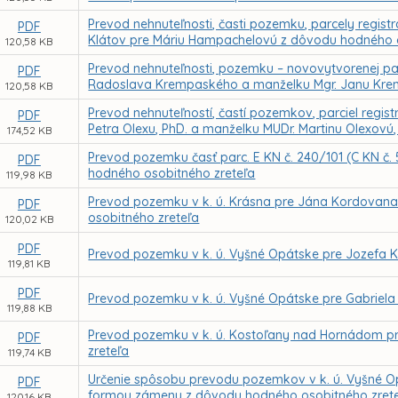
Prevod nehnuteľnosti, časti pozemku, parcely registra
PDF
Klátov pre Máriu Hampachelovú z dôvodu hodného o
120,58 KB
Prevod nehnuteľnosti, pozemku – novovytvorenej parce
PDF
Radoslava Krempaského a manželku Mgr. Janu Kre
120,58 KB
Prevod nehnuteľností, častí pozemkov, parciel regist
PDF
Petra Olexu, PhD. a manželku MUDr. Martinu Olexovú
174,52 KB
Prevod pozemku časť parc. E KN č. 240/101 (C KN č.
PDF
hodného osobitného zreteľa
119,98 KB
Prevod pozemku v k. ú. Krásna pre Jána Kordovan
PDF
osobitného zreteľa
120,02 KB
PDF
Prevod pozemku v k. ú. Vyšné Opátske pre Jozefa 
119,81 KB
PDF
Prevod pozemku v k. ú. Vyšné Opátske pre Gabriel
119,88 KB
Prevod pozemku v k. ú. Kostoľany nad Hornádom p
PDF
zreteľa
119,74 KB
Určenie spôsobu prevodu pozemkov v k. ú. Vyšné Op
PDF
formou zámeny z dôvodu hodného osobitného zret
120,16 KB