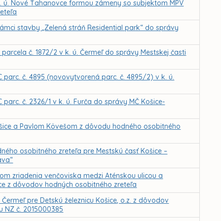
v k. ú. Nové Ťahanovce formou zámeny so subjektom MPV
eteľa
rámci stavby „Zelená stráň Residential park“ do správy
parcela č. 1872/2 v k. ú. Čermeľ do správy Mestskej časti
 parc. č. 4895 (novovytvorená parc. č. 4895/2) v k. ú.
 parc. č. 2326/1 v k. ú. Furča do správy MČ Košice-
šice a Pavlom Kövešom z dôvodu hodného osobitného
ného osobitného zreteľa pre Mestskú časť Košice –
ava“
om zriadenia venčoviska medzi Aténskou ulicou a
vce z dôvodov hodných osobitného zreteľa
. Čermeľ pre Detskú železnicu Košice, o.z. z dôvodov
mu NZ č. 2015000385