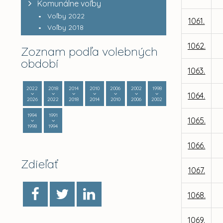
Komunálne voľby
Voľby 2022
1061.
Voľby 2018
1062.
Zoznam podľa volebných
období
1063.
2022
2018
2014
2010
2006
2002
1998
1064.
2026
2022
2018
2014
2010
2006
2002
1994
1991
1065.
1998
1994
1066.
Zdieľať
1067.
1068.
1069.