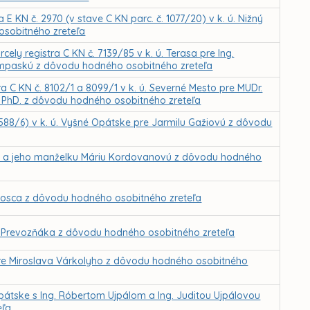
 E KN č. 2970 (v stave C KN parc. č. 1077/20) v k. ú. Nižný
sobitného zreteľa
ly registra C KN č. 7139/85 v k. ú. Terasa pre Ing.
mpaskú z dôvodu hodného osobitného zreteľa
ra C KN č. 8102/1 a 8099/1 v k. ú. Severné Mesto pre MUDr.
, PhD. z dôvodu hodného osobitného zreteľa
 588/6) v k. ú. Vyšné Opátske pre Jarmilu Gažiovú z dôvodu
a a jeho manželku Máriu Kordovanovú z dôvodu hodného
Kosca z dôvodu hodného osobitného zreteľa
a Prevozňáka z dôvodu hodného osobitného zreteľa
re Miroslava Várkolyho z dôvodu hodného osobitného
átske s Ing. Róbertom Ujpálom a Ing. Juditou Ujpálovou
eľa