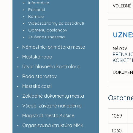
Informácie
VOLEBNÉ 
Poslanci
Komisie
Videozáznamy zo zasadnutí
Odmeny poslancov
UZNE
Zrušené uznesenia
Námestníci primátora mesta
NÁZOV:
PRENÁJO
Mestská rada
KOŠICE“
Útvar hlavného kontrolóra
DOKUMEN
Rada starostov
Mestské časti
Základné dokumenty mesta
Ostatn
Všeob. záväzné nariadenia
Magistrát mesta Košice
1059.
Organizačná štruktúra MMK
1060.