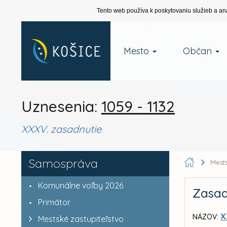
Tento web používa k poskytovaniu služieb a an
Mesto
Občan
Uznesenia:
1059 - 1132
XXXV. zasadnutie
Samospráva
Mests
Komunálne voľby 2026
Zasad
Primátor
X
NÁZOV:
Mestské zastupiteľstvo