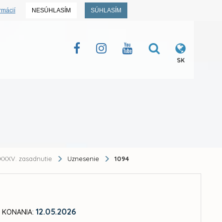
rmácií
NESÚHLASÍM
SÚHLASÍM
SK
XXXV. zasadnutie
Uznesenie
1094
12.05.2026
 KONANIA: