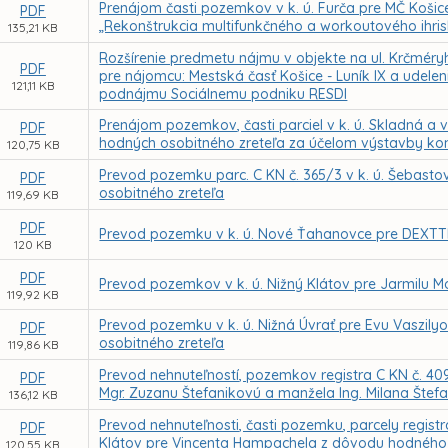
Prenájom časti pozemkov v k. ú. Furča pre MČ Košic
PDF
„Rekonštrukcia multifunkčného a workoutového ihr
135,21 KB
Rozšírenie predmetu nájmu v objekte na ul. Krčméry
PDF
pre nájomcu: Mestská časť Košice - Luník IX a udel
121,11 KB
podnájmu Sociálnemu podniku RESDI
Prenájom pozemkov, časti parciel v k. ú. Skladná a 
PDF
hodných osobitného zreteľa za účelom výstavby kon
120,75 KB
Prevod pozemku parc. C KN č. 365/3 v k. ú. Šebastovc
PDF
osobitného zreteľa
119,69 KB
PDF
Prevod pozemku v k. ú. Nové Ťahanovce pre DEXTTER
120 KB
PDF
Prevod pozemkov v k. ú. Nižný Klátov pre Jarmilu
119,92 KB
Prevod pozemku v k. ú. Nižná Úvrať pre Evu Vaszil
PDF
osobitného zreteľa
119,86 KB
Prevod nehnuteľností, pozemkov registra C KN č. 4096
PDF
Mgr. Zuzanu Štefanikovú a manžela Ing. Milana Šte
136,12 KB
Prevod nehnuteľnosti, časti pozemku, parcely registra
PDF
Klátov pre Vincenta Hampachela z dôvodu hodného 
120,55 KB