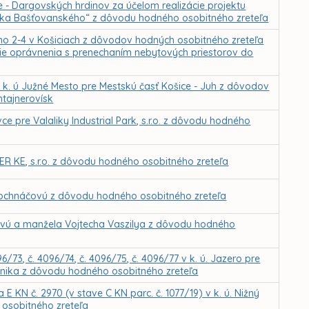
e - Dargovských hrdinov za účelom realizácie projektu
iska Bašťovanského“ z dôvodu hodného osobitného zreteľa
ho 2-4 v Košiciach z dôvodov hodných osobitného zreteľa
enie oprávnenia s prenechaním nebytových priestorov do
v k. ú Južné Mesto pre Mestskú časť Košice - Juh z dôvodov
tajnerovísk
e pre Valaliky Industrial Park, s.r.o. z dôvodu hodného
 KE, s.r.o. z dôvodu hodného osobitného zreteľa
 Mochnáčovú z dôvodu hodného osobitného zreteľa
yovú a manžela Vojtecha Vaszilya z dôvodu hodného
/73, č. 4096/74, č. 4096/75, č. 4096/77 v k. ú. Jazero pre
fanika z dôvodu hodného osobitného zreteľa
 E KN č. 2970 (v stave C KN parc. č. 1077/19) v k. ú. Nižný
osobitného zreteľa