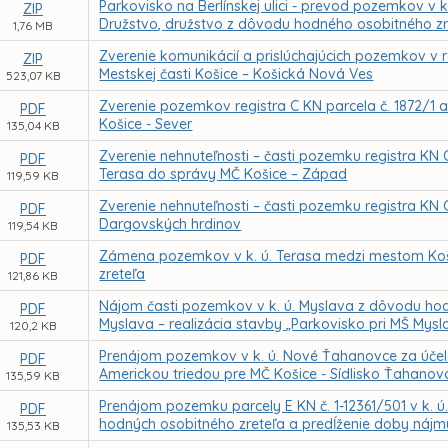
Parkovisko na Berlínskej ulici - prevod pozemkov 
ZIP
Družstvo, družstvo z dôvodu hodného osobitného zr
1,76 MB
Zverenie komunikácií a prislúchajúcich pozemkov v 
ZIP
Mestskej časti Košice – Košická Nová Ves
523,07 KB
Zverenie pozemkov registra C KN parcela č. 1872/1 a 
PDF
Košice - Sever
135,04 KB
Zverenie nehnuteľnosti – časti pozemku registra KN C
PDF
Terasa do správy MČ Košice – Západ
119,59 KB
Zverenie nehnuteľnosti – časti pozemku registra KN C
PDF
Dargovských hrdinov
119,54 KB
Zámena pozemkov v k. ú. Terasa medzi mestom Ko
PDF
zreteľa
121,86 KB
Nájom časti pozemkov v k. ú. Myslava z dôvodu hod
PDF
Myslava – realizácia stavby „Parkovisko pri MŠ Mysl
120,2 KB
Prenájom pozemkov v k. ú. Nové Ťahanovce za účel
PDF
Americkou triedou pre MČ Košice - Sídlisko Ťahano
135,59 KB
Prenájom pozemku parcely E KN č. 1-12361/501 v k. ú
PDF
hodných osobitného zreteľa a predĺženie doby náj
135,53 KB