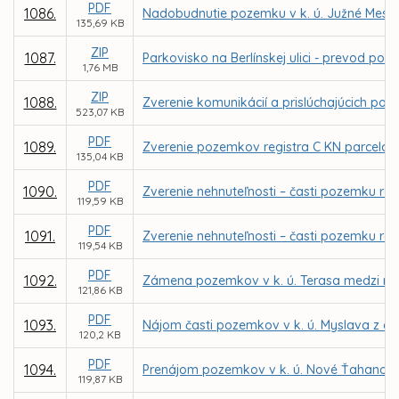
PDF
1086.
Nadobudnutie pozemku v k. ú. Južné Mesto o
135,69 KB
ZIP
1087.
Parkovisko na Berlínskej ulici - prevod 
1,76 MB
ZIP
1088.
Zverenie komunikácií a prislúchajúcich poz
523,07 KB
PDF
1089.
Zverenie pozemkov registra C KN parcela č. 
135,04 KB
PDF
1090.
Zverenie nehnuteľnosti – časti pozemku reg
119,59 KB
PDF
1091.
Zverenie nehnuteľnosti – časti pozemku reg
119,54 KB
PDF
1092.
Zámena pozemkov v k. ú. Terasa medzi m
121,86 KB
PDF
1093.
Nájom časti pozemkov v k. ú. Myslava z dô
120,2 KB
PDF
1094.
Prenájom pozemkov v k. ú. Nové Ťahanovce 
119,87 KB