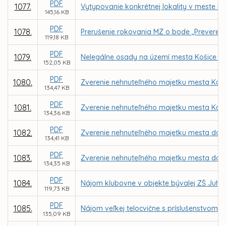
PDF
1077.
Vytypovanie konkrétnej lokality v meste 
145,16 KB
PDF
1078.
Prerušenie rokovania MZ o bode „Preverenie
119,18 KB
PDF
1079.
Nelegálne osady na území mesta Košice –
152,05 KB
PDF
1080.
Zverenie nehnuteľného majetku mesta Košic
134,47 KB
PDF
1081.
Zverenie nehnuteľného majetku mesta Košic
134,36 KB
PDF
1082.
Zverenie nehnuteľného majetku mesta do sp
134,41 KB
PDF
1083.
Zverenie nehnuteľného majetku mesta do sp
134,35 KB
PDF
1084.
Nájom klubovne v objekte bývalej ZŠ Juhos
119,73 KB
PDF
1085.
Nájom veľkej telocvične s príslušenstvom v 
135,09 KB