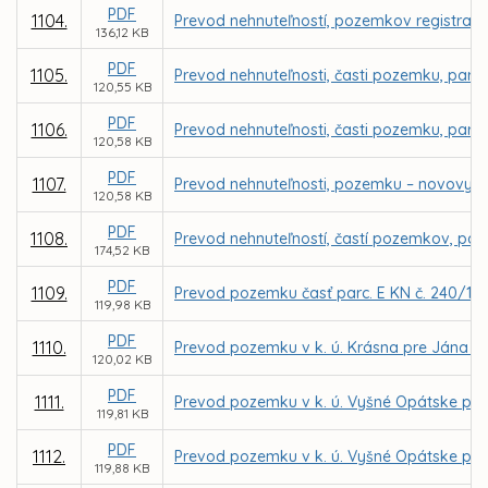
PDF
1104.
Prevod nehnuteľností, pozemkov registra C 
136,12 KB
PDF
1105.
Prevod nehnuteľnosti, časti pozemku, parce
120,55 KB
PDF
1106.
Prevod nehnuteľnosti, časti pozemku, parce
120,58 KB
PDF
1107.
Prevod nehnuteľnosti, pozemku – novovytvo
120,58 KB
PDF
1108.
Prevod nehnuteľností, častí pozemkov, parc
174,52 KB
PDF
1109.
Prevod pozemku časť parc. E KN č. 240/101
119,98 KB
PDF
1110.
Prevod pozemku v k. ú. Krásna pre Jána 
120,02 KB
PDF
1111.
Prevod pozemku v k. ú. Vyšné Opátske pre
119,81 KB
PDF
1112.
Prevod pozemku v k. ú. Vyšné Opátske pre
119,88 KB