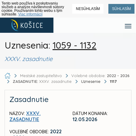
Tento web používa k poskytovaniu
služieb a analýze návštevnosti súbory
NESÚHLASÍM
SÚHLASÍM
cookie. Používaním tohto webu s tým
súhlasíte.
Viac informácií
Uznesenia:
1059 - 1132
XXXV. zasadnutie
Mestské zastupiteľstvo
Volebné obdobie:
2022 - 2026
ZASADNUTIE:
XXXV. zasadnutie
Uznesenie
1117
Zasadnutie
XXXV.
NÁZOV:
DÁTUM KONANIA:
ZASADNUTIE
12.05.2026
2022
VOLEBNÉ OBDOBIE: