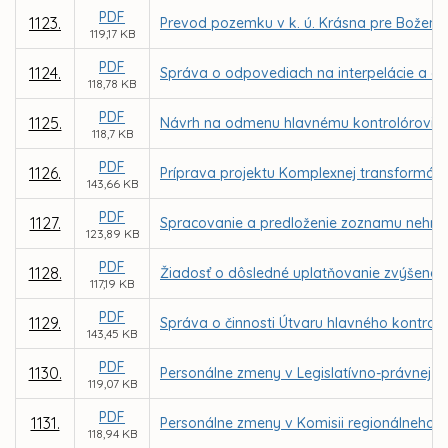
PDF
1123.
Prevod pozemku v k. ú. Krásna pre Božen
119,17 KB
PDF
1124.
Správa o odpovediach na interpelácie a do
118,78 KB
PDF
1125.
Návrh na odmenu hlavnému kontrolórovi m
118,7 KB
PDF
1126.
Príprava projektu Komplexnej transformácie
143,66 KB
PDF
1127.
Spracovanie a predloženie zoznamu nehnut
123,89 KB
PDF
1128.
Žiadosť o dôsledné uplatňovanie zvýšenej
117,19 KB
PDF
1129.
Správa o činnosti Útvaru hlavného kontrol
143,45 KB
PDF
1130.
Personálne zmeny v Legislatívno-právnej ko
119,07 KB
PDF
1131.
Personálne zmeny v Komisii regionálneho r
118,94 KB