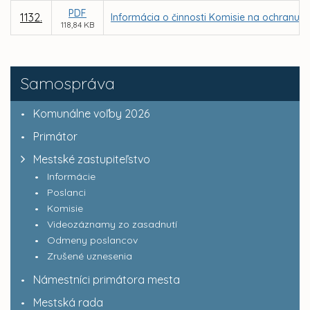
PDF
1132.
Informácia o činnosti Komisie na ochranu v
118,84 KB
Samospráva
Komunálne voľby 2026
Primátor
Mestské zastupiteľstvo
Informácie
Poslanci
Komisie
Videozáznamy zo zasadnutí
Odmeny poslancov
Zrušené uznesenia
Námestníci primátora mesta
Mestská rada