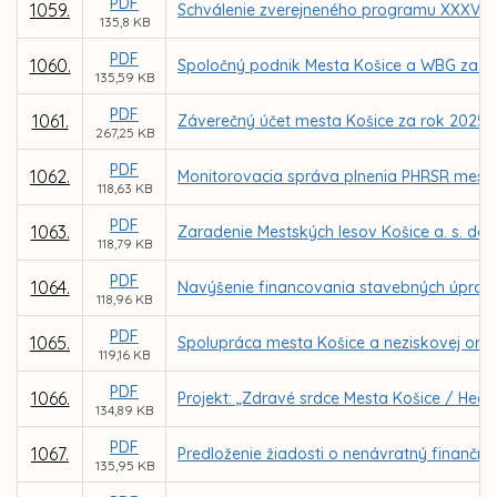
PDF
1059.
Schválenie zverejneného programu XXXV. z
135,8 KB
PDF
1060.
Spoločný podnik Mesta Košice a WBG za úč
135,59 KB
PDF
1061.
Záverečný účet mesta Košice za rok 2025
267,25 KB
PDF
1062.
Monitorovacia správa plnenia PHRSR mesta 
118,63 KB
PDF
1063.
Zaradenie Mestských lesov Košice a. s. do
118,79 KB
PDF
1064.
Navýšenie financovania stavebných úprav 
118,96 KB
PDF
1065.
Spolupráca mesta Košice a neziskovej organi
119,16 KB
PDF
1066.
Projekt: „Zdravé srdce Mesta Košice / Healt
134,89 KB
PDF
1067.
Predloženie žiadosti o nenávratný finančný 
135,95 KB