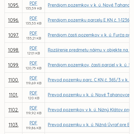
PDF
1095.
Prenájom pozemkov v k. ú. Nové Ťahanovce
135,59 KB
PDF
1096.
Prenájom pozemku parcely E KN č. 1-12361/5
135,53 KB
PDF
1097.
Prenájom časti pozemkov v k. ú. Furča pre
135,21 KB
PDF
1098.
Rozšírenie predmetu nájmu v objekte na ul
121,11 KB
PDF
1099.
Prenájom pozemkov, časti parciel v k. ú. 
120,75 KB
PDF
1100.
Prevod pozemku parc. C KN č. 365/3 v k. ú. 
119,69 KB
PDF
1101.
Prevod pozemku v k. ú. Nové Ťahanovce pr
120 KB
PDF
1102.
Prevod pozemkov v k. ú. Nižný Klátov pre
119,92 KB
PDF
1103.
Prevod pozemku v k. ú. Nižná Úvrať pre Ev
119,86 KB