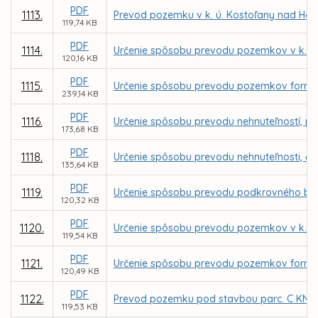
PDF
1113.
Prevod pozemku v k. ú. Kostoľany nad Ho
119,74 KB
PDF
1114.
Určenie spôsobu prevodu pozemkov v k. ú.
120,16 KB
PDF
1115.
Určenie spôsobu prevodu pozemkov formou 
239,14 KB
PDF
1116.
Určenie spôsobu prevodu nehnuteľností, parc
173,68 KB
PDF
1118.
Určenie spôsobu prevodu nehnuteľnosti, čas
135,64 KB
PDF
1119.
Určenie spôsobu prevodu podkrovného bytu 
120,32 KB
PDF
1120.
Určenie spôsobu prevodu pozemkov v k. ú.
119,54 KB
PDF
1121.
Určenie spôsobu prevodu pozemkov formou 
120,49 KB
PDF
1122.
Prevod pozemku pod stavbou parc. C KN č. 
119,53 KB