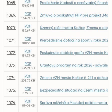
PDF
1068.
Predloženie žiadosti o nenávratný finančný
136,12 KB
PDF
1069.
Zmluva o poskytnutí NFP pre projekt „Mode
134,69 KB
PDF
1070.
Územný plán mesta Košice, Zmeny a doplnk
135,67 KB
PDF
1071.
Prerozdelenie dotácií na šport v roku 2026
708,91 KB
PDF
1072.
Poskytnutie dotácie podľa VZN mesta Koši
134,53 KB
PDF
1073.
Grantový program na rok 2026 - schváleni
235,21 KB
PDF
1074.
Zmena VZN mesta Košice č. 241 o dočasno
253,75 KB
PDF
1075.
Bezpečnostná situácia na území mesta Koši
135 KB
PDF
1076.
Správa náčelníka Mestskej polície mesta Koš
119,06 KB