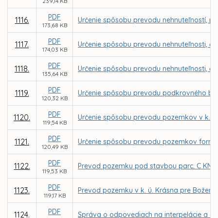
239,14 KB
PDF
1116.
Určenie spôsobu prevodu nehnuteľností, parc
173,68 KB
PDF
1117.
Určenie spôsobu prevodu nehnuteľnosti, čas
174,03 KB
PDF
1118.
Určenie spôsobu prevodu nehnuteľnosti, čas
135,64 KB
PDF
1119.
Určenie spôsobu prevodu podkrovného bytu 
120,32 KB
PDF
1120.
Určenie spôsobu prevodu pozemkov v k. ú.
119,54 KB
PDF
1121.
Určenie spôsobu prevodu pozemkov formou 
120,49 KB
PDF
1122.
Prevod pozemku pod stavbou parc. C KN č. 
119,53 KB
PDF
1123.
Prevod pozemku v k. ú. Krásna pre Božen
119,17 KB
PDF
1124.
Správa o odpovediach na interpelácie a do