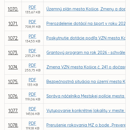
PDF
1070.
Územný plán mesta Košice, Zmeny a doplnk
135,67 KB
PDF
1071.
Prerozdelenie dotácií na šport v roku 2026
708,91 KB
PDF
1072.
Poskytnutie dotácie podľa VZN mesta Koši
134,53 KB
PDF
1073.
Grantový program na rok 2026 - schváleni
235,21 KB
PDF
1074.
Zmena VZN mesta Košice č. 241 o dočasno
253,75 KB
PDF
1075.
Bezpečnostná situácia na území mesta Koši
135 KB
PDF
1076.
Správa náčelníka Mestskej polície mesta Koš
119,06 KB
PDF
1077.
Vytypovanie konkrétnej lokality v meste 
145,16 KB
PDF
1078.
Prerušenie rokovania MZ o bode „Preverenie
119,18 KB