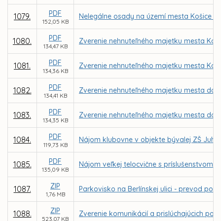
PDF
1079.
Nelegálne osady na území mesta Košice –
152,05 KB
PDF
1080.
Zverenie nehnuteľného majetku mesta Košic
134,47 KB
PDF
1081.
Zverenie nehnuteľného majetku mesta Košic
134,36 KB
PDF
1082.
Zverenie nehnuteľného majetku mesta do sp
134,41 KB
PDF
1083.
Zverenie nehnuteľného majetku mesta do sp
134,35 KB
PDF
1084.
Nájom klubovne v objekte bývalej ZŠ Juhos
119,73 KB
PDF
1085.
Nájom veľkej telocvične s príslušenstvom v 
135,09 KB
ZIP
1087.
Parkovisko na Berlínskej ulici - prevod 
1,76 MB
ZIP
1088.
Zverenie komunikácií a prislúchajúcich poz
523,07 KB