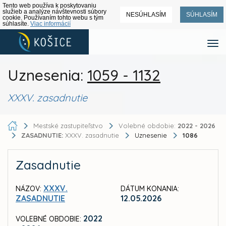
Tento web používa k poskytovaniu
služieb a analýze návštevnosti súbory
NESÚHLASÍM
SÚHLASÍM
cookie. Používaním tohto webu s tým
súhlasíte.
Viac informácií
Uznesenia:
1059 - 1132
XXXV. zasadnutie
Mestské zastupiteľstvo
Volebné obdobie:
2022 - 2026
ZASADNUTIE:
XXXV. zasadnutie
Uznesenie
1086
Zasadnutie
XXXV.
NÁZOV:
DÁTUM KONANIA:
ZASADNUTIE
12.05.2026
2022
VOLEBNÉ OBDOBIE: