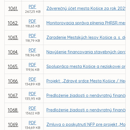
PDF
1061.
Záverečný účet mesta Košice za rok 2025
267,25 KB
PDF
1062.
Monitorovacia správa plnenia PHRSR mesta 
118,63 KB
PDF
1063.
Zaradenie Mestských lesov Košice a. s. do
118,79 KB
PDF
1064.
Navýšenie financovania stavebných úprav 
118,96 KB
PDF
1065.
Spolupráca mesta Košice a neziskovej organi
119,16 KB
PDF
1066.
Projekt: „Zdravé srdce Mesta Košice / Healt
134,89 KB
PDF
1067.
Predloženie žiadosti o nenávratný finančný 
135,95 KB
PDF
1068.
Predloženie žiadosti o nenávratný finančný
136,12 KB
PDF
1069.
Zmluva o poskytnutí NFP pre projekt „Mode
134,69 KB