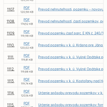
PDF
1107.
Prevod nehnuteľnosti, pozemku – novovytvo
120,58 KB
PDF
1108.
Prevod nehnuteľností, častí pozemkov, parc
174,52 KB
PDF
1109.
Prevod pozemku časť parc. E KN č. 240/101
119,98 KB
PDF
1110.
Prevod pozemku v k. ú. Krásna pre Jána 
120,02 KB
PDF
1111.
Prevod pozemku v k. ú. Vyšné Opátske pre
119,81 KB
PDF
1112.
Prevod pozemku v k. ú. Vyšné Opátske pre
119,88 KB
PDF
1113.
Prevod pozemku v k. ú. Kostoľany nad Ho
119,74 KB
PDF
1114.
Určenie spôsobu prevodu pozemkov v k. ú.
120,16 KB
PDF
1115.
Určenie spôsobu prevodu pozemkov formou 