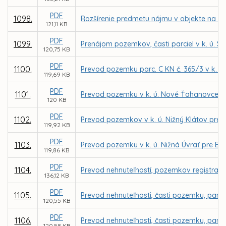
PDF
1098.
Rozšírenie predmetu nájmu v objekte na ul
121,11 KB
PDF
1099.
Prenájom pozemkov, časti parciel v k. ú. 
120,75 KB
PDF
1100.
Prevod pozemku parc. C KN č. 365/3 v k. ú. 
119,69 KB
PDF
1101.
Prevod pozemku v k. ú. Nové Ťahanovce pr
120 KB
PDF
1102.
Prevod pozemkov v k. ú. Nižný Klátov pre
119,92 KB
PDF
1103.
Prevod pozemku v k. ú. Nižná Úvrať pre Ev
119,86 KB
PDF
1104.
Prevod nehnuteľností, pozemkov registra C 
136,12 KB
PDF
1105.
Prevod nehnuteľnosti, časti pozemku, parce
120,55 KB
PDF
1106.
Prevod nehnuteľnosti, časti pozemku, parce
120,58 KB