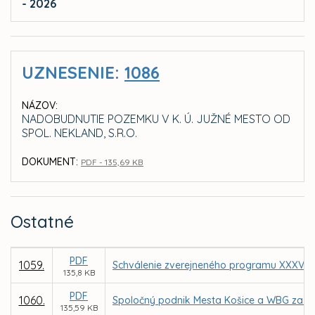
- 2026
UZNESENIE:
1086
NÁZOV:
NADOBUDNUTIE POZEMKU V K. Ú. JUŽNÉ MESTO OD
SPOL. NEKLAND, S.R.O.
DOKUMENT:
PDF - 135,69 KB
Ostatné
PDF
1059.
Schválenie zverejneného programu XXXV. z
135,8 KB
PDF
1060.
Spoločný podnik Mesta Košice a WBG za úč
135,59 KB