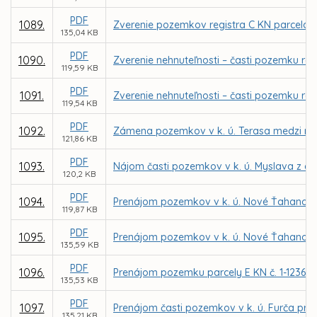
PDF
1089.
Zverenie pozemkov registra C KN parcela č. 
135,04 KB
PDF
1090.
Zverenie nehnuteľnosti – časti pozemku reg
119,59 KB
PDF
1091.
Zverenie nehnuteľnosti – časti pozemku reg
119,54 KB
PDF
1092.
Zámena pozemkov v k. ú. Terasa medzi m
121,86 KB
PDF
1093.
Nájom časti pozemkov v k. ú. Myslava z dô
120,2 KB
PDF
1094.
Prenájom pozemkov v k. ú. Nové Ťahanovce 
119,87 KB
PDF
1095.
Prenájom pozemkov v k. ú. Nové Ťahanovce
135,59 KB
PDF
1096.
Prenájom pozemku parcely E KN č. 1-12361/5
135,53 KB
PDF
1097.
Prenájom časti pozemkov v k. ú. Furča pre
135,21 KB