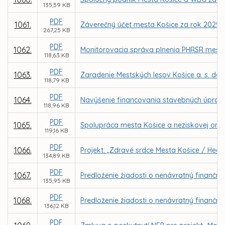
135,59 KB
PDF
1061.
Záverečný účet mesta Košice za rok 2025
267,25 KB
PDF
1062.
Monitorovacia správa plnenia PHRSR mesta 
118,63 KB
PDF
1063.
Zaradenie Mestských lesov Košice a. s. do
118,79 KB
PDF
1064.
Navýšenie financovania stavebných úprav 
118,96 KB
PDF
1065.
Spolupráca mesta Košice a neziskovej organi
119,16 KB
PDF
1066.
Projekt: „Zdravé srdce Mesta Košice / Healt
134,89 KB
PDF
1067.
Predloženie žiadosti o nenávratný finančný 
135,95 KB
PDF
1068.
Predloženie žiadosti o nenávratný finančný
136,12 KB
PDF