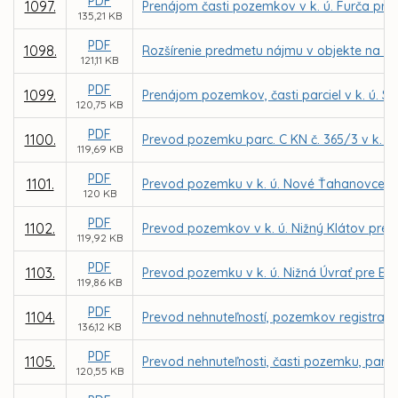
PDF
1097.
Prenájom časti pozemkov v k. ú. Furča pre
135,21 KB
PDF
1098.
Rozšírenie predmetu nájmu v objekte na ul
121,11 KB
PDF
1099.
Prenájom pozemkov, časti parciel v k. ú. 
120,75 KB
PDF
1100.
Prevod pozemku parc. C KN č. 365/3 v k. ú. 
119,69 KB
PDF
1101.
Prevod pozemku v k. ú. Nové Ťahanovce pr
120 KB
PDF
1102.
Prevod pozemkov v k. ú. Nižný Klátov pre
119,92 KB
PDF
1103.
Prevod pozemku v k. ú. Nižná Úvrať pre Ev
119,86 KB
PDF
1104.
Prevod nehnuteľností, pozemkov registra C 
136,12 KB
PDF
1105.
Prevod nehnuteľnosti, časti pozemku, parce
120,55 KB