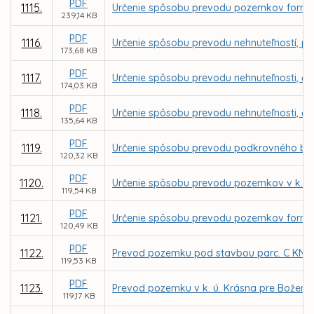
PDF
1115.
Určenie spôsobu prevodu pozemkov formou 
239,14 KB
PDF
1116.
Určenie spôsobu prevodu nehnuteľností, parc
173,68 KB
PDF
1117.
Určenie spôsobu prevodu nehnuteľnosti, čas
174,03 KB
PDF
1118.
Určenie spôsobu prevodu nehnuteľnosti, čas
135,64 KB
PDF
1119.
Určenie spôsobu prevodu podkrovného bytu 
120,32 KB
PDF
1120.
Určenie spôsobu prevodu pozemkov v k. ú.
119,54 KB
PDF
1121.
Určenie spôsobu prevodu pozemkov formou 
120,49 KB
PDF
1122.
Prevod pozemku pod stavbou parc. C KN č. 
119,53 KB
PDF
1123.
Prevod pozemku v k. ú. Krásna pre Božen
119,17 KB