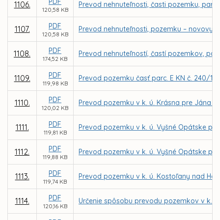
PDF
1106.
Prevod nehnuteľnosti, časti pozemku, parce
120,58 KB
PDF
1107.
Prevod nehnuteľnosti, pozemku – novovytvo
120,58 KB
PDF
1108.
Prevod nehnuteľností, častí pozemkov, parc
174,52 KB
PDF
1109.
Prevod pozemku časť parc. E KN č. 240/101
119,98 KB
PDF
1110.
Prevod pozemku v k. ú. Krásna pre Jána 
120,02 KB
PDF
1111.
Prevod pozemku v k. ú. Vyšné Opátske pre
119,81 KB
PDF
1112.
Prevod pozemku v k. ú. Vyšné Opátske pre
119,88 KB
PDF
1113.
Prevod pozemku v k. ú. Kostoľany nad Ho
119,74 KB
PDF
1114.
Určenie spôsobu prevodu pozemkov v k. ú.
120,16 KB