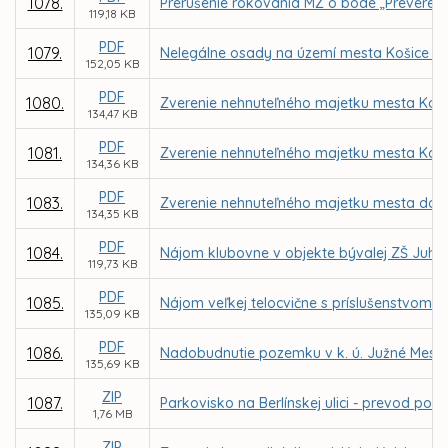
1078.
Prerušenie rokovania MZ o bode „Preverenie
119,18 KB
PDF
1079.
Nelegálne osady na území mesta Košice –
152,05 KB
PDF
1080.
Zverenie nehnuteľného majetku mesta Košic
134,47 KB
PDF
1081.
Zverenie nehnuteľného majetku mesta Košic
134,36 KB
PDF
1083.
Zverenie nehnuteľného majetku mesta do sp
134,35 KB
PDF
1084.
Nájom klubovne v objekte bývalej ZŠ Juhos
119,73 KB
PDF
1085.
Nájom veľkej telocvične s príslušenstvom v 
135,09 KB
PDF
1086.
Nadobudnutie pozemku v k. ú. Južné Mesto o
135,69 KB
ZIP
1087.
Parkovisko na Berlínskej ulici - prevod 
1,76 MB
ZIP