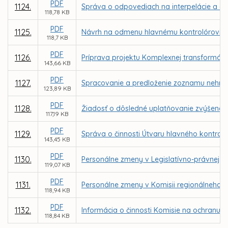
PDF
1124.
Správa o odpovediach na interpelácie a do
118,78 KB
PDF
1125.
Návrh na odmenu hlavnému kontrolórovi m
118,7 KB
PDF
1126.
Príprava projektu Komplexnej transformácie
143,66 KB
PDF
1127.
Spracovanie a predloženie zoznamu nehnut
123,89 KB
PDF
1128.
Žiadosť o dôsledné uplatňovanie zvýšenej
117,19 KB
PDF
1129.
Správa o činnosti Útvaru hlavného kontrol
143,45 KB
PDF
1130.
Personálne zmeny v Legislatívno-právnej ko
119,07 KB
PDF
1131.
Personálne zmeny v Komisii regionálneho r
118,94 KB
PDF
1132.
Informácia o činnosti Komisie na ochranu v
118,84 KB