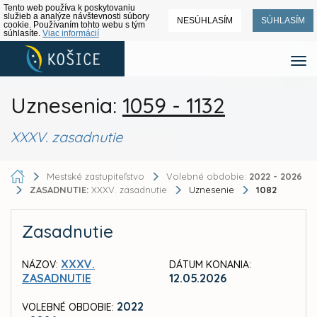
Tento web používa k poskytovaniu
služieb a analýze návštevnosti súbory
NESÚHLASÍM
SÚHLASÍM
cookie. Používaním tohto webu s tým
súhlasíte.
Viac informácií
Uznesenia:
1059 - 1132
XXXV. zasadnutie
Mestské zastupiteľstvo
Volebné obdobie:
2022 - 2026
ZASADNUTIE:
XXXV. zasadnutie
Uznesenie
1082
Zasadnutie
XXXV.
NÁZOV:
DÁTUM KONANIA:
ZASADNUTIE
12.05.2026
2022
VOLEBNÉ OBDOBIE: