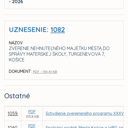
- 2026
UZNESENIE:
1082
NÁZOV:
ZVERENIE NEHNUTEĽNÉHO MAJETKU MESTA DO
SPRÁVY MATERSKEJ ŠKOLY, TURGENEVOVA 7,
KOŠICE
DOKUMENT:
PDF - 134,41 KB
Ostatné
PDF
1059.
Schválenie zverejneného programu XXXV. z
135,8 KB
PDF
1060.
Spoločný podnik Mesta Košice a WBG za úč