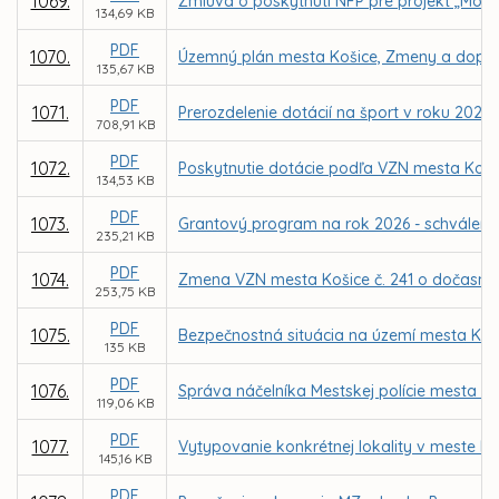
1069.
Zmluva o poskytnutí NFP pre projekt „Mode
134,69 KB
PDF
1070.
Územný plán mesta Košice, Zmeny a doplnk
135,67 KB
PDF
1071.
Prerozdelenie dotácií na šport v roku 2026
708,91 KB
PDF
1072.
Poskytnutie dotácie podľa VZN mesta Koši
134,53 KB
PDF
1073.
Grantový program na rok 2026 - schváleni
235,21 KB
PDF
1074.
Zmena VZN mesta Košice č. 241 o dočasno
253,75 KB
PDF
1075.
Bezpečnostná situácia na území mesta Koši
135 KB
PDF
1076.
Správa náčelníka Mestskej polície mesta Koš
119,06 KB
PDF
1077.
Vytypovanie konkrétnej lokality v meste 
145,16 KB
PDF