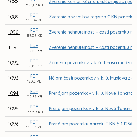
1088.
Zverenie komunikácií a prislúchajúcich poz
523,07 KB
PDF
1089.
Zverenie pozemkov registra C KN parcela č. 
135,04 KB
PDF
1090.
Zverenie nehnuteľnosti – časti pozemku reg
119,59 KB
PDF
1091.
Zverenie nehnuteľnosti – časti pozemku reg
119,54 KB
PDF
1092.
Zámena pozemkov v k. ú. Terasa medzi m
121,86 KB
PDF
1093.
Nájom časti pozemkov v k. ú. Myslava z dô
120,2 KB
PDF
1094.
Prenájom pozemkov v k. ú. Nové Ťahanovce 
119,87 KB
PDF
1095.
Prenájom pozemkov v k. ú. Nové Ťahanovce
135,59 KB
PDF
1096.
Prenájom pozemku parcely E KN č. 1-12361/5
135,53 KB