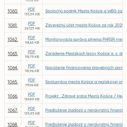
PDF
1060.
Spoločný podnik Mesta Košice a WBG za úč
135,59 KB
PDF
1061.
Záverečný účet mesta Košice za rok 2025
267,25 KB
PDF
1062.
Monitorovacia správa plnenia PHRSR mesta 
118,63 KB
PDF
1063.
Zaradenie Mestských lesov Košice a. s. do
118,79 KB
PDF
1064.
Navýšenie financovania stavebných úprav 
118,96 KB
PDF
1065.
Spolupráca mesta Košice a neziskovej organi
119,16 KB
PDF
1066.
Projekt: „Zdravé srdce Mesta Košice / Healt
134,89 KB
PDF
1067.
Predloženie žiadosti o nenávratný finančný 
135,95 KB
PDF
1068.
Predloženie žiadosti o nenávratný finančný