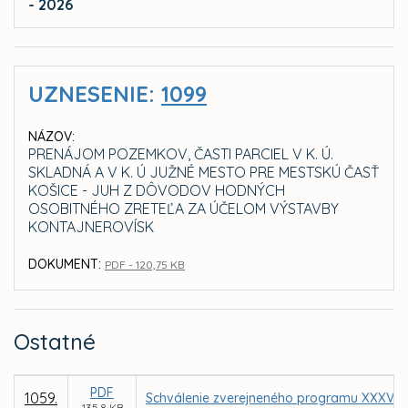
- 2026
UZNESENIE:
1099
NÁZOV:
PRENÁJOM POZEMKOV, ČASTI PARCIEL V K. Ú.
SKLADNÁ A V K. Ú JUŽNÉ MESTO PRE MESTSKÚ ČASŤ
KOŠICE - JUH Z DÔVODOV HODNÝCH
OSOBITNÉHO ZRETEĽA ZA ÚČELOM VÝSTAVBY
KONTAJNEROVÍSK
DOKUMENT:
PDF - 120,75 KB
Ostatné
PDF
1059.
Schválenie zverejneného programu XXXV. z
135,8 KB