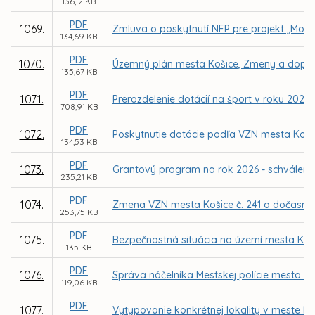
136,12 KB
PDF
1069.
Zmluva o poskytnutí NFP pre projekt „Mode
134,69 KB
PDF
1070.
Územný plán mesta Košice, Zmeny a doplnk
135,67 KB
PDF
1071.
Prerozdelenie dotácií na šport v roku 2026
708,91 KB
PDF
1072.
Poskytnutie dotácie podľa VZN mesta Koši
134,53 KB
PDF
1073.
Grantový program na rok 2026 - schváleni
235,21 KB
PDF
1074.
Zmena VZN mesta Košice č. 241 o dočasno
253,75 KB
PDF
1075.
Bezpečnostná situácia na území mesta Koši
135 KB
PDF
1076.
Správa náčelníka Mestskej polície mesta Koš
119,06 KB
PDF
1077.
Vytypovanie konkrétnej lokality v meste 