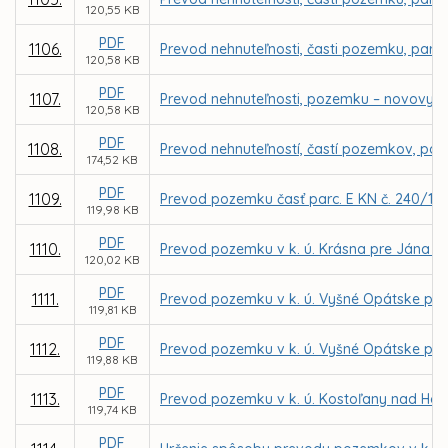
120,55 KB
PDF
1106.
Prevod nehnuteľnosti, časti pozemku, parce
120,58 KB
PDF
1107.
Prevod nehnuteľnosti, pozemku – novovytvo
120,58 KB
PDF
1108.
Prevod nehnuteľností, častí pozemkov, parc
174,52 KB
PDF
1109.
Prevod pozemku časť parc. E KN č. 240/101
119,98 KB
PDF
1110.
Prevod pozemku v k. ú. Krásna pre Jána 
120,02 KB
PDF
1111.
Prevod pozemku v k. ú. Vyšné Opátske pre
119,81 KB
PDF
1112.
Prevod pozemku v k. ú. Vyšné Opátske pre
119,88 KB
PDF
1113.
Prevod pozemku v k. ú. Kostoľany nad Ho
119,74 KB
PDF