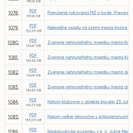
145,16 KB
PDF
1078.
Prerušenie rokovania MZ o bode „Preverenie
119,18 KB
PDF
1079.
Nelegálne osady na území mesta Košice –
152,05 KB
PDF
1080.
Zverenie nehnuteľného majetku mesta Košic
134,47 KB
PDF
1081.
Zverenie nehnuteľného majetku mesta Košic
134,36 KB
PDF
1082.
Zverenie nehnuteľného majetku mesta do sp
134,41 KB
PDF
1083.
Zverenie nehnuteľného majetku mesta do sp
134,35 KB
PDF
1084.
Nájom klubovne v objekte bývalej ZŠ Juhos
119,73 KB
PDF
1085.
Nájom veľkej telocvične s príslušenstvom v 
135,09 KB
PDF
1086.
Nadobudnutie pozemku v k. ú. Južné Mesto o