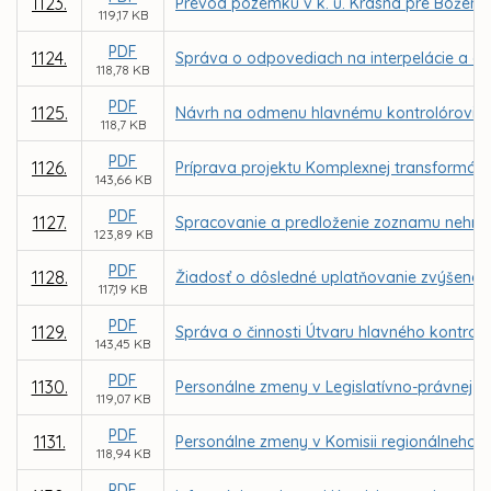
1123.
Prevod pozemku v k. ú. Krásna pre Božen
119,17 KB
PDF
1124.
Správa o odpovediach na interpelácie a do
118,78 KB
PDF
1125.
Návrh na odmenu hlavnému kontrolórovi m
118,7 KB
PDF
1126.
Príprava projektu Komplexnej transformácie
143,66 KB
PDF
1127.
Spracovanie a predloženie zoznamu nehnut
123,89 KB
PDF
1128.
Žiadosť o dôsledné uplatňovanie zvýšenej
117,19 KB
PDF
1129.
Správa o činnosti Útvaru hlavného kontrol
143,45 KB
PDF
1130.
Personálne zmeny v Legislatívno-právnej ko
119,07 KB
PDF
1131.
Personálne zmeny v Komisii regionálneho r
118,94 KB
PDF