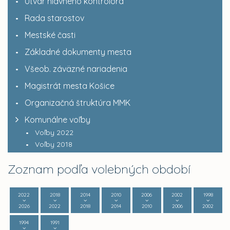
Útvar hlavného kontrolóra
Rada starostov
Mestské časti
Základné dokumenty mesta
Všeob. záväzné nariadenia
Magistrát mesta Košice
Organizačná štruktúra MMK
Komunálne voľby
Voľby 2022
Voľby 2018
Zoznam podľa volebných období
2022
2018
2014
2010
2006
2002
1998
2026
2022
2018
2014
2010
2006
2002
1994
1991