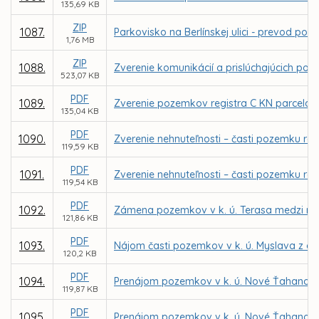
135,69 KB
ZIP
1087.
Parkovisko na Berlínskej ulici - prevod 
1,76 MB
ZIP
1088.
Zverenie komunikácií a prislúchajúcich poz
523,07 KB
PDF
1089.
Zverenie pozemkov registra C KN parcela č. 
135,04 KB
PDF
1090.
Zverenie nehnuteľnosti – časti pozemku reg
119,59 KB
PDF
1091.
Zverenie nehnuteľnosti – časti pozemku reg
119,54 KB
PDF
1092.
Zámena pozemkov v k. ú. Terasa medzi m
121,86 KB
PDF
1093.
Nájom časti pozemkov v k. ú. Myslava z dô
120,2 KB
PDF
1094.
Prenájom pozemkov v k. ú. Nové Ťahanovce 
119,87 KB
PDF
1095.
Prenájom pozemkov v k. ú. Nové Ťahanovce