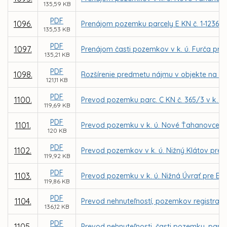
135,59 KB
PDF
1096.
Prenájom pozemku parcely E KN č. 1-12361/5
135,53 KB
PDF
1097.
Prenájom časti pozemkov v k. ú. Furča pre
135,21 KB
PDF
1098.
Rozšírenie predmetu nájmu v objekte na ul
121,11 KB
PDF
1100.
Prevod pozemku parc. C KN č. 365/3 v k. ú. 
119,69 KB
PDF
1101.
Prevod pozemku v k. ú. Nové Ťahanovce pr
120 KB
PDF
1102.
Prevod pozemkov v k. ú. Nižný Klátov pre
119,92 KB
PDF
1103.
Prevod pozemku v k. ú. Nižná Úvrať pre Ev
119,86 KB
PDF
1104.
Prevod nehnuteľností, pozemkov registra C 
136,12 KB
PDF
1105.
Prevod nehnuteľnosti, časti pozemku, parce