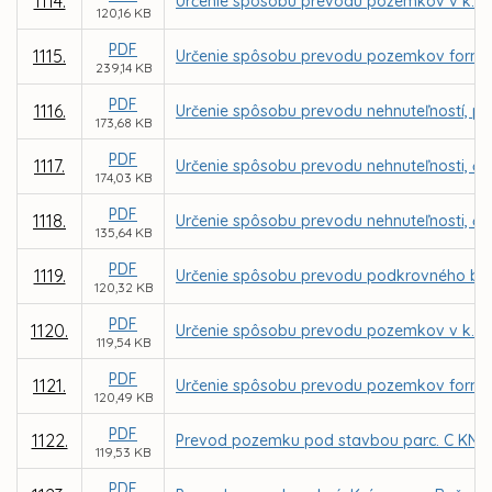
1114.
Určenie spôsobu prevodu pozemkov v k. ú.
120,16 KB
PDF
1115.
Určenie spôsobu prevodu pozemkov formou 
239,14 KB
PDF
1116.
Určenie spôsobu prevodu nehnuteľností, parc
173,68 KB
PDF
1117.
Určenie spôsobu prevodu nehnuteľnosti, čas
174,03 KB
PDF
1118.
Určenie spôsobu prevodu nehnuteľnosti, čas
135,64 KB
PDF
1119.
Určenie spôsobu prevodu podkrovného bytu 
120,32 KB
PDF
1120.
Určenie spôsobu prevodu pozemkov v k. ú.
119,54 KB
PDF
1121.
Určenie spôsobu prevodu pozemkov formou 
120,49 KB
PDF
1122.
Prevod pozemku pod stavbou parc. C KN č. 
119,53 KB
PDF