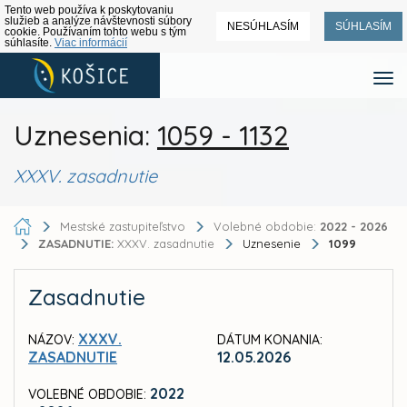
Tento web používa k poskytovaniu
služieb a analýze návštevnosti súbory
NESÚHLASÍM
SÚHLASÍM
cookie. Používaním tohto webu s tým
súhlasíte.
Viac informácií
Uznesenia:
1059 - 1132
XXXV. zasadnutie
Mestské zastupiteľstvo
Volebné obdobie:
2022 - 2026
ZASADNUTIE:
XXXV. zasadnutie
Uznesenie
1099
Zasadnutie
XXXV.
NÁZOV:
DÁTUM KONANIA:
ZASADNUTIE
12.05.2026
2022
VOLEBNÉ OBDOBIE: