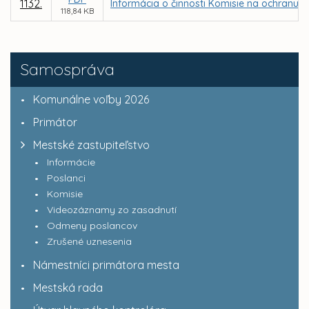
1132.
Informácia o činnosti Komisie na ochranu v
118,84 KB
Samospráva
Komunálne voľby 2026
Primátor
Mestské zastupiteľstvo
Informácie
Poslanci
Komisie
Videozáznamy zo zasadnutí
Odmeny poslancov
Zrušené uznesenia
Námestníci primátora mesta
Mestská rada