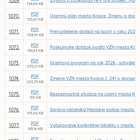
1069.
Zmluva o poskytnutí NFP pre projekt „Mode
134,69 KB
PDF
1070.
Územný plán mesta Košice, Zmeny a doplnk
135,67 KB
PDF
1071.
Prerozdelenie dotácií na šport v roku 2026
708,91 KB
PDF
1072.
Poskytnutie dotácie podľa VZN mesta Koši
134,53 KB
PDF
1073.
Grantový program na rok 2026 - schváleni
235,21 KB
PDF
1074.
Zmena VZN mesta Košice č. 241 o dočasno
253,75 KB
PDF
1075.
Bezpečnostná situácia na území mesta Koši
135 KB
PDF
1076.
Správa náčelníka Mestskej polície mesta Koš
119,06 KB
PDF
1077.
Vytypovanie konkrétnej lokality v meste 
145,16 KB
PDF