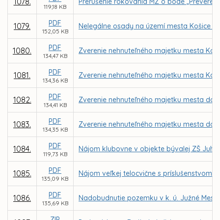
1078.
Prerušenie rokovania MZ o bode „Preverenie
119,18 KB
PDF
1079.
Nelegálne osady na území mesta Košice –
152,05 KB
PDF
1080.
Zverenie nehnuteľného majetku mesta Košic
134,47 KB
PDF
1081.
Zverenie nehnuteľného majetku mesta Košic
134,36 KB
PDF
1082.
Zverenie nehnuteľného majetku mesta do sp
134,41 KB
PDF
1083.
Zverenie nehnuteľného majetku mesta do sp
134,35 KB
PDF
1084.
Nájom klubovne v objekte bývalej ZŠ Juhos
119,73 KB
PDF
1085.
Nájom veľkej telocvične s príslušenstvom v 
135,09 KB
PDF
1086.
Nadobudnutie pozemku v k. ú. Južné Mesto o
135,69 KB
ZIP