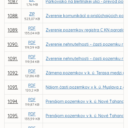
1087.
Parkovisko na Berlínskej ulici - prevod 
1,76 MB
ZIP
1088.
Zverenie komunikácií a prislúchajúcich poz
523,07 KB
PDF
1089.
Zverenie pozemkov registra C KN parcela č. 
135,04 KB
PDF
1090.
Zverenie nehnuteľnosti – časti pozemku reg
119,59 KB
PDF
1091.
Zverenie nehnuteľnosti – časti pozemku reg
119,54 KB
PDF
1092.
Zámena pozemkov v k. ú. Terasa medzi m
121,86 KB
PDF
1093.
Nájom časti pozemkov v k. ú. Myslava z dô
120,2 KB
PDF
1094.
Prenájom pozemkov v k. ú. Nové Ťahanovce 
119,87 KB
PDF
1095.
Prenájom pozemkov v k. ú. Nové Ťahanovce
135,59 KB