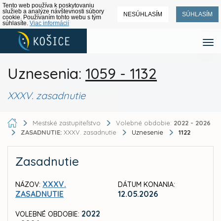
Tento web používa k poskytovaniu
služieb a analýze návštevnosti súbory
NESÚHLASÍM
SÚHLASÍM
cookie. Používaním tohto webu s tým
súhlasíte.
Viac informácií
Uznesenia:
1059 - 1132
XXXV. zasadnutie
Mestské zastupiteľstvo
Volebné obdobie:
2022 - 2026
ZASADNUTIE:
XXXV. zasadnutie
Uznesenie
1122
Zasadnutie
XXXV.
NÁZOV:
DÁTUM KONANIA:
ZASADNUTIE
12.05.2026
2022
VOLEBNÉ OBDOBIE: