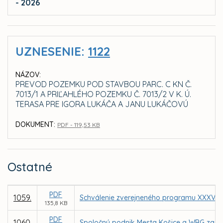
- 2026
UZNESENIE:
1122
NÁZOV:
PREVOD POZEMKU POD STAVBOU PARC. C KN Č.
7013/1 A PRIĽAHLÉHO POZEMKU Č. 7013/2 V K. Ú.
TERASA PRE IGORA LUKÁČA A JANU LUKÁČOVÚ
DOKUMENT:
PDF - 119,53 KB
Ostatné
PDF
1059.
Schválenie zverejneného programu XXXV. z
135,8 KB
PDF
1060.
Spoločný podnik Mesta Košice a WBG za úč