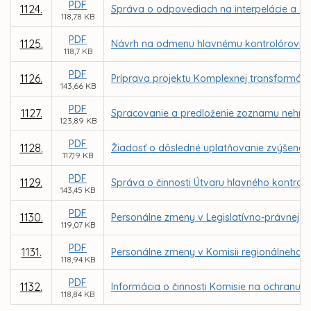
PDF
1124.
Správa o odpovediach na interpelácie a do
118,78 KB
PDF
1125.
Návrh na odmenu hlavnému kontrolórovi m
118,7 KB
PDF
1126.
Príprava projektu Komplexnej transformácie
143,66 KB
PDF
1127.
Spracovanie a predloženie zoznamu nehnut
123,89 KB
PDF
1128.
Žiadosť o dôsledné uplatňovanie zvýšenej
117,19 KB
PDF
1129.
Správa o činnosti Útvaru hlavného kontrol
143,45 KB
PDF
1130.
Personálne zmeny v Legislatívno-právnej ko
119,07 KB
PDF
1131.
Personálne zmeny v Komisii regionálneho r
118,94 KB
PDF
1132.
Informácia o činnosti Komisie na ochranu v
118,84 KB