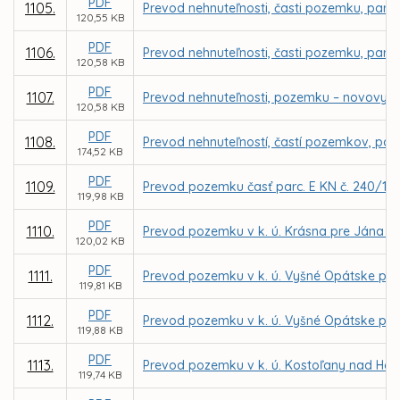
PDF
1105.
Prevod nehnuteľnosti, časti pozemku, parce
120,55 KB
PDF
1106.
Prevod nehnuteľnosti, časti pozemku, parce
120,58 KB
PDF
1107.
Prevod nehnuteľnosti, pozemku – novovytvo
120,58 KB
PDF
1108.
Prevod nehnuteľností, častí pozemkov, parc
174,52 KB
PDF
1109.
Prevod pozemku časť parc. E KN č. 240/101
119,98 KB
PDF
1110.
Prevod pozemku v k. ú. Krásna pre Jána 
120,02 KB
PDF
1111.
Prevod pozemku v k. ú. Vyšné Opátske pre
119,81 KB
PDF
1112.
Prevod pozemku v k. ú. Vyšné Opátske pre
119,88 KB
PDF
1113.
Prevod pozemku v k. ú. Kostoľany nad Ho
119,74 KB