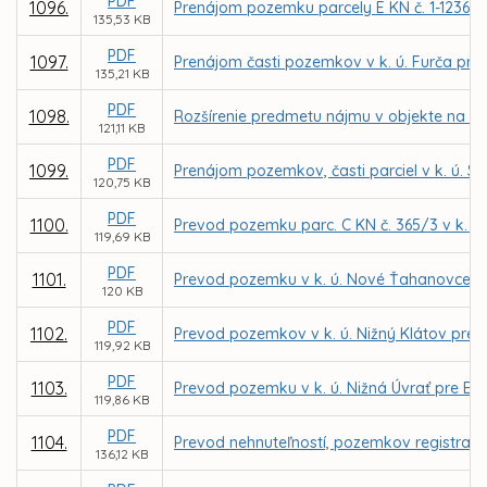
PDF
1096.
Prenájom pozemku parcely E KN č. 1-12361/5
135,53 KB
PDF
1097.
Prenájom časti pozemkov v k. ú. Furča pre
135,21 KB
PDF
1098.
Rozšírenie predmetu nájmu v objekte na ul
121,11 KB
PDF
1099.
Prenájom pozemkov, časti parciel v k. ú. 
120,75 KB
PDF
1100.
Prevod pozemku parc. C KN č. 365/3 v k. ú. 
119,69 KB
PDF
1101.
Prevod pozemku v k. ú. Nové Ťahanovce pr
120 KB
PDF
1102.
Prevod pozemkov v k. ú. Nižný Klátov pre
119,92 KB
PDF
1103.
Prevod pozemku v k. ú. Nižná Úvrať pre Ev
119,86 KB
PDF
1104.
Prevod nehnuteľností, pozemkov registra C 
136,12 KB