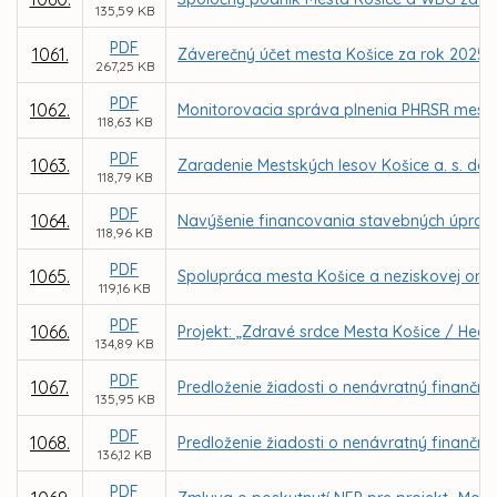
135,59 KB
PDF
1061.
Záverečný účet mesta Košice za rok 2025
267,25 KB
PDF
1062.
Monitorovacia správa plnenia PHRSR mesta 
118,63 KB
PDF
1063.
Zaradenie Mestských lesov Košice a. s. do
118,79 KB
PDF
1064.
Navýšenie financovania stavebných úprav 
118,96 KB
PDF
1065.
Spolupráca mesta Košice a neziskovej organi
119,16 KB
PDF
1066.
Projekt: „Zdravé srdce Mesta Košice / Healt
134,89 KB
PDF
1067.
Predloženie žiadosti o nenávratný finančný 
135,95 KB
PDF
1068.
Predloženie žiadosti o nenávratný finančný
136,12 KB
PDF