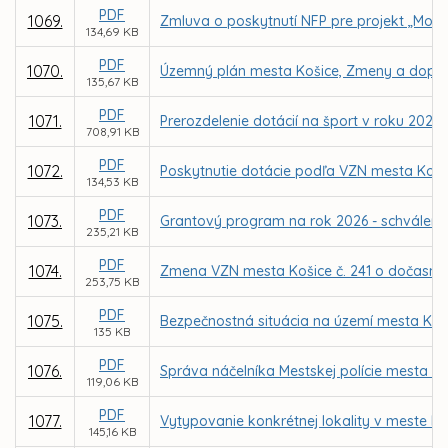
PDF
1069.
Zmluva o poskytnutí NFP pre projekt „Mode
134,69 KB
PDF
1070.
Územný plán mesta Košice, Zmeny a doplnk
135,67 KB
PDF
1071.
Prerozdelenie dotácií na šport v roku 2026
708,91 KB
PDF
1072.
Poskytnutie dotácie podľa VZN mesta Koši
134,53 KB
PDF
1073.
Grantový program na rok 2026 - schváleni
235,21 KB
PDF
1074.
Zmena VZN mesta Košice č. 241 o dočasno
253,75 KB
PDF
1075.
Bezpečnostná situácia na území mesta Koši
135 KB
PDF
1076.
Správa náčelníka Mestskej polície mesta Koš
119,06 KB
PDF
1077.
Vytypovanie konkrétnej lokality v meste 
145,16 KB