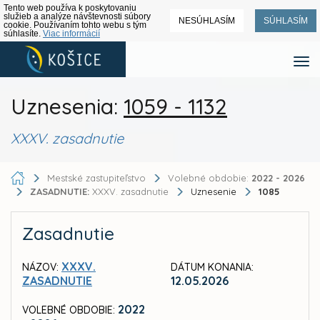
Tento web používa k poskytovaniu
služieb a analýze návštevnosti súbory
NESÚHLASÍM
SÚHLASÍM
cookie. Používaním tohto webu s tým
súhlasíte.
Viac informácií
Uznesenia:
1059 - 1132
XXXV. zasadnutie
Mestské zastupiteľstvo
Volebné obdobie:
2022 - 2026
ZASADNUTIE:
XXXV. zasadnutie
Uznesenie
1085
Zasadnutie
XXXV.
NÁZOV:
DÁTUM KONANIA:
ZASADNUTIE
12.05.2026
2022
VOLEBNÉ OBDOBIE: