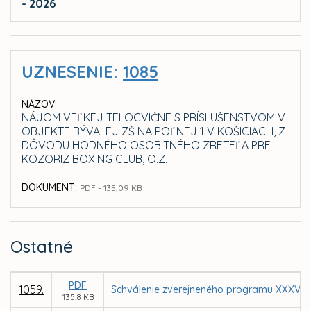
- 2026
UZNESENIE:
1085
NÁZOV:
NÁJOM VEĽKEJ TELOCVIČNE S PRÍSLUŠENSTVOM V
OBJEKTE BÝVALEJ ZŠ NA POĽNEJ 1 V KOŠICIACH, Z
DÔVODU HODNÉHO OSOBITNÉHO ZRETEĽA PRE
KOZORIZ BOXING CLUB, O.Z.
DOKUMENT:
PDF - 135,09 KB
Ostatné
PDF
1059.
Schválenie zverejneného programu XXXV. z
135,8 KB