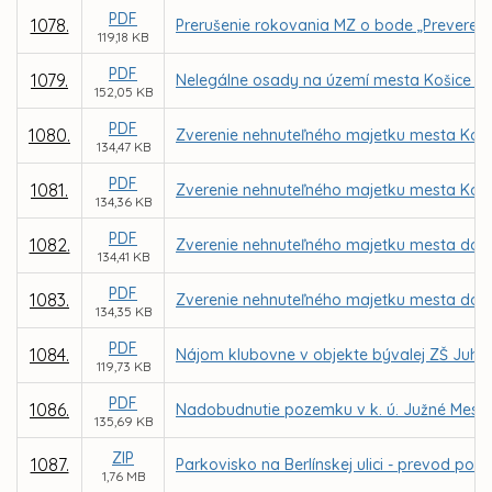
PDF
1078.
Prerušenie rokovania MZ o bode „Preverenie
119,18 KB
PDF
1079.
Nelegálne osady na území mesta Košice –
152,05 KB
PDF
1080.
Zverenie nehnuteľného majetku mesta Košic
134,47 KB
PDF
1081.
Zverenie nehnuteľného majetku mesta Košic
134,36 KB
PDF
1082.
Zverenie nehnuteľného majetku mesta do sp
134,41 KB
PDF
1083.
Zverenie nehnuteľného majetku mesta do sp
134,35 KB
PDF
1084.
Nájom klubovne v objekte bývalej ZŠ Juhos
119,73 KB
PDF
1086.
Nadobudnutie pozemku v k. ú. Južné Mesto o
135,69 KB
ZIP
1087.
Parkovisko na Berlínskej ulici - prevod 
1,76 MB