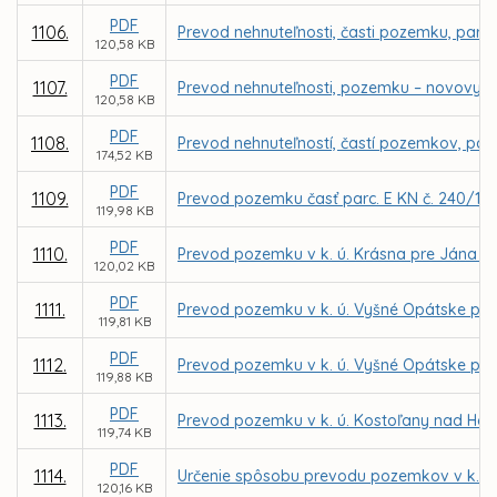
PDF
1106.
Prevod nehnuteľnosti, časti pozemku, parce
120,58 KB
PDF
1107.
Prevod nehnuteľnosti, pozemku – novovytvo
120,58 KB
PDF
1108.
Prevod nehnuteľností, častí pozemkov, parc
174,52 KB
PDF
1109.
Prevod pozemku časť parc. E KN č. 240/101
119,98 KB
PDF
1110.
Prevod pozemku v k. ú. Krásna pre Jána 
120,02 KB
PDF
1111.
Prevod pozemku v k. ú. Vyšné Opátske pre
119,81 KB
PDF
1112.
Prevod pozemku v k. ú. Vyšné Opátske pre
119,88 KB
PDF
1113.
Prevod pozemku v k. ú. Kostoľany nad Ho
119,74 KB
PDF
1114.
Určenie spôsobu prevodu pozemkov v k. ú.
120,16 KB