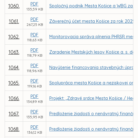
PDF
1060.
Spoločný podnik Mesta Košice a WBG za úč
135,59 KB
PDF
1061.
Záverečný účet mesta Košice za rok 2025
267,25 KB
PDF
1062.
Monitorovacia správa plnenia PHRSR mesta 
118,63 KB
PDF
1063.
Zaradenie Mestských lesov Košice a. s. do
118,79 KB
PDF
1064.
Navýšenie financovania stavebných úprav 
118,96 KB
PDF
1065.
Spolupráca mesta Košice a neziskovej organi
119,16 KB
PDF
1066.
Projekt: „Zdravé srdce Mesta Košice / Healt
134,89 KB
PDF
1067.
Predloženie žiadosti o nenávratný finančný 
135,95 KB
PDF
1068.
Predloženie žiadosti o nenávratný finančný
136,12 KB