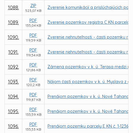
ZIP
1088.
Zverenie komunikácií a prislúchajúcich poz
523,07 KB
PDF
1089.
Zverenie pozemkov registra C KN parcela č. 
135,04 KB
PDF
1090.
Zverenie nehnuteľnosti – časti pozemku reg
119,59 KB
PDF
1091.
Zverenie nehnuteľnosti – časti pozemku reg
119,54 KB
PDF
1092.
Zámena pozemkov v k. ú. Terasa medzi m
121,86 KB
PDF
1093.
Nájom časti pozemkov v k. ú. Myslava z dô
120,2 KB
PDF
1094.
Prenájom pozemkov v k. ú. Nové Ťahanovce 
119,87 KB
PDF
1095.
Prenájom pozemkov v k. ú. Nové Ťahanovce
135,59 KB
PDF
1096.
Prenájom pozemku parcely E KN č. 1-12361/5
135,53 KB