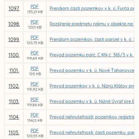
PDF
1097.
Prenájom časti pozemkov v k. ú. Furča pre
135,21 KB
PDF
1098.
Rozšírenie predmetu nájmu v objekte na ul
121,11 KB
PDF
1099.
Prenájom pozemkov, časti parciel v k. ú. 
120,75 KB
PDF
1100.
Prevod pozemku parc. C KN č. 365/3 v k. ú. 
119,69 KB
PDF
1101.
Prevod pozemku v k. ú. Nové Ťahanovce pr
120 KB
PDF
1102.
Prevod pozemkov v k. ú. Nižný Klátov pre
119,92 KB
PDF
1103.
Prevod pozemku v k. ú. Nižná Úvrať pre Ev
119,86 KB
PDF
1104.
Prevod nehnuteľností, pozemkov registra C 
136,12 KB
PDF
1105.
Prevod nehnuteľnosti, časti pozemku, parce
120,55 KB