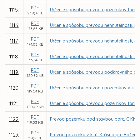
PDF
1115.
Určenie spôsobu prevodu pozemkov formou 
239,14 KB
PDF
1116.
Určenie spôsobu prevodu nehnuteľností, parc
173,68 KB
PDF
1117.
Určenie spôsobu prevodu nehnuteľnosti, čas
174,03 KB
PDF
1118.
Určenie spôsobu prevodu nehnuteľnosti, čas
135,64 KB
PDF
1119.
Určenie spôsobu prevodu podkrovného bytu 
120,32 KB
PDF
1120.
Určenie spôsobu prevodu pozemkov v k. ú.
119,54 KB
PDF
1121.
Určenie spôsobu prevodu pozemkov formou 
120,49 KB
PDF
1122.
Prevod pozemku pod stavbou parc. C KN č. 
119,53 KB
PDF
1123.
Prevod pozemku v k. ú. Krásna pre Božen
119,17 KB