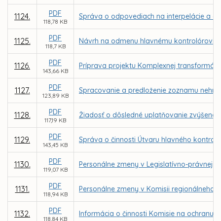
PDF
1124.
Správa o odpovediach na interpelácie a do
118,78 KB
PDF
1125.
Návrh na odmenu hlavnému kontrolórovi m
118,7 KB
PDF
1126.
Príprava projektu Komplexnej transformácie
143,66 KB
PDF
1127.
Spracovanie a predloženie zoznamu nehnut
123,89 KB
PDF
1128.
Žiadosť o dôsledné uplatňovanie zvýšenej
117,19 KB
PDF
1129.
Správa o činnosti Útvaru hlavného kontrol
143,45 KB
PDF
1130.
Personálne zmeny v Legislatívno-právnej ko
119,07 KB
PDF
1131.
Personálne zmeny v Komisii regionálneho r
118,94 KB
PDF
1132.
Informácia o činnosti Komisie na ochranu v
118,84 KB