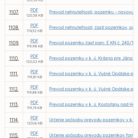
PDF
1107.
Prevod nehnuteľnosti, pozemku – novovytvo
120,58 KB
PDF
1108.
Prevod nehnuteľností, častí pozemkov, parc
174,52 KB
PDF
1109.
Prevod pozemku časť parc. E KN č. 240/101
119,98 KB
PDF
1110.
Prevod pozemku v k. ú. Krásna pre Jána 
120,02 KB
PDF
1111.
Prevod pozemku v k. ú. Vyšné Opátske pre
119,81 KB
PDF
1112.
Prevod pozemku v k. ú. Vyšné Opátske pre
119,88 KB
PDF
1113.
Prevod pozemku v k. ú. Kostoľany nad Ho
119,74 KB
PDF
1114.
Určenie spôsobu prevodu pozemkov v k. ú.
120,16 KB
PDF
1115.
Určenie spôsobu prevodu pozemkov formou 