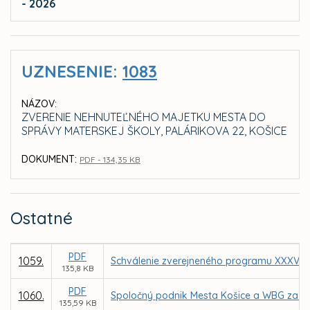
- 2026
UZNESENIE:
1083
NÁZOV:
ZVERENIE NEHNUTEĽNÉHO MAJETKU MESTA DO
SPRÁVY MATERSKEJ ŠKOLY, PALÁRIKOVA 22, KOŠICE
DOKUMENT:
PDF - 134,35 KB
Ostatné
PDF
1059.
Schválenie zverejneného programu XXXV. z
135,8 KB
PDF
1060.
Spoločný podnik Mesta Košice a WBG za úč
135,59 KB