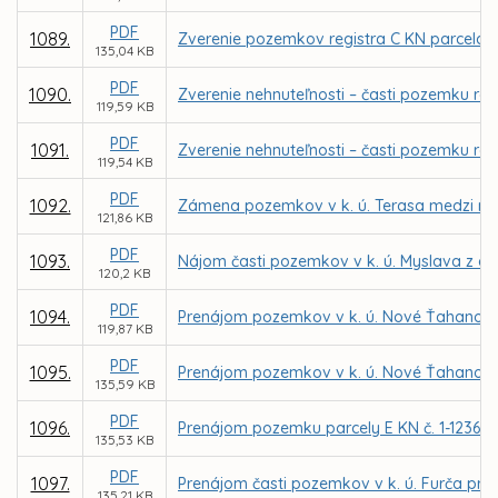
PDF
1089.
Zverenie pozemkov registra C KN parcela č. 
135,04 KB
PDF
1090.
Zverenie nehnuteľnosti – časti pozemku reg
119,59 KB
PDF
1091.
Zverenie nehnuteľnosti – časti pozemku reg
119,54 KB
PDF
1092.
Zámena pozemkov v k. ú. Terasa medzi m
121,86 KB
PDF
1093.
Nájom časti pozemkov v k. ú. Myslava z dô
120,2 KB
PDF
1094.
Prenájom pozemkov v k. ú. Nové Ťahanovce 
119,87 KB
PDF
1095.
Prenájom pozemkov v k. ú. Nové Ťahanovce
135,59 KB
PDF
1096.
Prenájom pozemku parcely E KN č. 1-12361/5
135,53 KB
PDF
1097.
Prenájom časti pozemkov v k. ú. Furča pre
135,21 KB