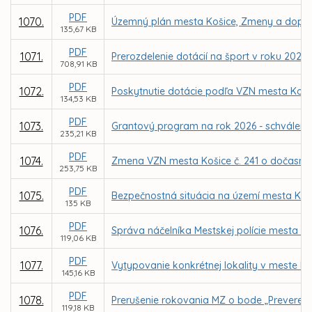
PDF
1070.
Územný plán mesta Košice, Zmeny a doplnk
135,67 KB
PDF
1071.
Prerozdelenie dotácií na šport v roku 2026
708,91 KB
PDF
1072.
Poskytnutie dotácie podľa VZN mesta Koši
134,53 KB
PDF
1073.
Grantový program na rok 2026 - schváleni
235,21 KB
PDF
1074.
Zmena VZN mesta Košice č. 241 o dočasno
253,75 KB
PDF
1075.
Bezpečnostná situácia na území mesta Koši
135 KB
PDF
1076.
Správa náčelníka Mestskej polície mesta Koš
119,06 KB
PDF
1077.
Vytypovanie konkrétnej lokality v meste 
145,16 KB
PDF
1078.
Prerušenie rokovania MZ o bode „Preverenie
119,18 KB