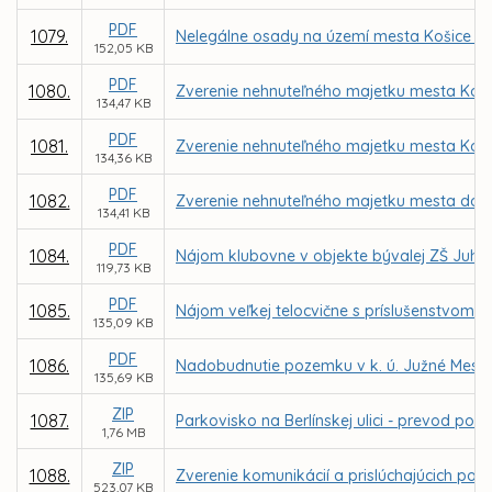
PDF
1079.
Nelegálne osady na území mesta Košice –
152,05 KB
PDF
1080.
Zverenie nehnuteľného majetku mesta Košic
134,47 KB
PDF
1081.
Zverenie nehnuteľného majetku mesta Košic
134,36 KB
PDF
1082.
Zverenie nehnuteľného majetku mesta do sp
134,41 KB
PDF
1084.
Nájom klubovne v objekte bývalej ZŠ Juhos
119,73 KB
PDF
1085.
Nájom veľkej telocvične s príslušenstvom v 
135,09 KB
PDF
1086.
Nadobudnutie pozemku v k. ú. Južné Mesto o
135,69 KB
ZIP
1087.
Parkovisko na Berlínskej ulici - prevod 
1,76 MB
ZIP
1088.
Zverenie komunikácií a prislúchajúcich poz
523,07 KB