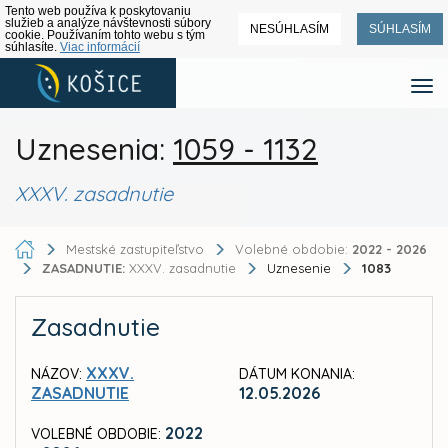
Tento web používa k poskytovaniu
služieb a analýze návštevnosti súbory
NESÚHLASÍM
SÚHLASÍM
cookie. Používaním tohto webu s tým
súhlasíte.
Viac informácií
Uznesenia:
1059 - 1132
XXXV. zasadnutie
Mestské zastupiteľstvo
Volebné obdobie:
2022 - 2026
ZASADNUTIE:
XXXV. zasadnutie
Uznesenie
1083
Zasadnutie
XXXV.
NÁZOV:
DÁTUM KONANIA:
ZASADNUTIE
12.05.2026
2022
VOLEBNÉ OBDOBIE: