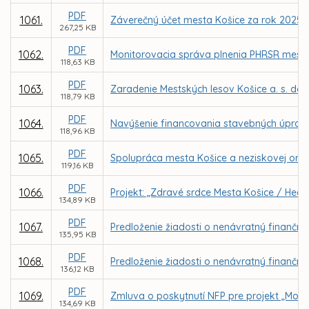
PDF
1061.
Záverečný účet mesta Košice za rok 2025
267,25 KB
PDF
1062.
Monitorovacia správa plnenia PHRSR mesta 
118,63 KB
PDF
1063.
Zaradenie Mestských lesov Košice a. s. do
118,79 KB
PDF
1064.
Navýšenie financovania stavebných úprav 
118,96 KB
PDF
1065.
Spolupráca mesta Košice a neziskovej organi
119,16 KB
PDF
1066.
Projekt: „Zdravé srdce Mesta Košice / Healt
134,89 KB
PDF
1067.
Predloženie žiadosti o nenávratný finančný 
135,95 KB
PDF
1068.
Predloženie žiadosti o nenávratný finančný
136,12 KB
PDF
1069.
Zmluva o poskytnutí NFP pre projekt „Mode
134,69 KB