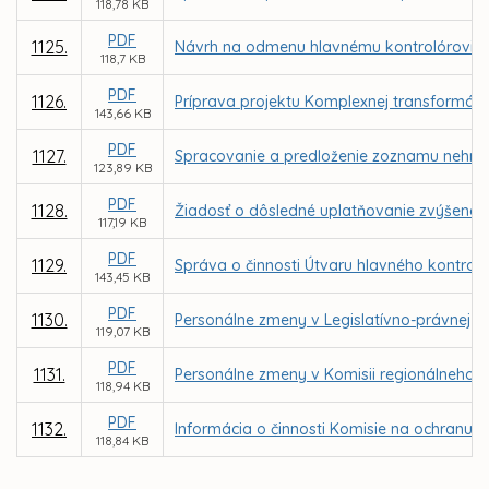
118,78 KB
PDF
1125.
Návrh na odmenu hlavnému kontrolórovi m
118,7 KB
PDF
1126.
Príprava projektu Komplexnej transformácie
143,66 KB
PDF
1127.
Spracovanie a predloženie zoznamu nehnut
123,89 KB
PDF
1128.
Žiadosť o dôsledné uplatňovanie zvýšenej
117,19 KB
PDF
1129.
Správa o činnosti Útvaru hlavného kontrol
143,45 KB
PDF
1130.
Personálne zmeny v Legislatívno-právnej ko
119,07 KB
PDF
1131.
Personálne zmeny v Komisii regionálneho r
118,94 KB
PDF
1132.
Informácia o činnosti Komisie na ochranu v
118,84 KB