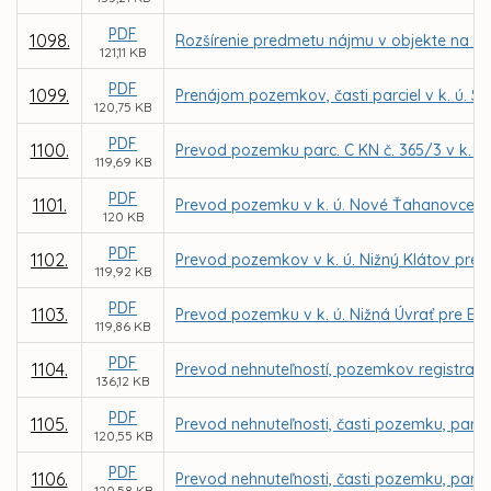
PDF
1098.
Rozšírenie predmetu nájmu v objekte na ul
121,11 KB
PDF
1099.
Prenájom pozemkov, časti parciel v k. ú. 
120,75 KB
PDF
1100.
Prevod pozemku parc. C KN č. 365/3 v k. ú. 
119,69 KB
PDF
1101.
Prevod pozemku v k. ú. Nové Ťahanovce pr
120 KB
PDF
1102.
Prevod pozemkov v k. ú. Nižný Klátov pre
119,92 KB
PDF
1103.
Prevod pozemku v k. ú. Nižná Úvrať pre Ev
119,86 KB
PDF
1104.
Prevod nehnuteľností, pozemkov registra C 
136,12 KB
PDF
1105.
Prevod nehnuteľnosti, časti pozemku, parce
120,55 KB
PDF
1106.
Prevod nehnuteľnosti, časti pozemku, parce
120,58 KB