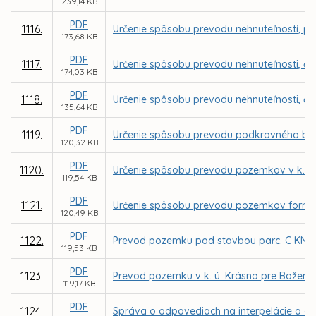
239,14 KB
PDF
1116.
Určenie spôsobu prevodu nehnuteľností, parc
173,68 KB
PDF
1117.
Určenie spôsobu prevodu nehnuteľnosti, čas
174,03 KB
PDF
1118.
Určenie spôsobu prevodu nehnuteľnosti, čas
135,64 KB
PDF
1119.
Určenie spôsobu prevodu podkrovného bytu 
120,32 KB
PDF
1120.
Určenie spôsobu prevodu pozemkov v k. ú.
119,54 KB
PDF
1121.
Určenie spôsobu prevodu pozemkov formou 
120,49 KB
PDF
1122.
Prevod pozemku pod stavbou parc. C KN č. 
119,53 KB
PDF
1123.
Prevod pozemku v k. ú. Krásna pre Božen
119,17 KB
PDF
1124.
Správa o odpovediach na interpelácie a do