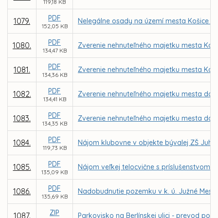
119,18 KB
PDF
1079.
Nelegálne osady na území mesta Košice –
152,05 KB
PDF
1080.
Zverenie nehnuteľného majetku mesta Košic
134,47 KB
PDF
1081.
Zverenie nehnuteľného majetku mesta Košic
134,36 KB
PDF
1082.
Zverenie nehnuteľného majetku mesta do sp
134,41 KB
PDF
1083.
Zverenie nehnuteľného majetku mesta do sp
134,35 KB
PDF
1084.
Nájom klubovne v objekte bývalej ZŠ Juhos
119,73 KB
PDF
1085.
Nájom veľkej telocvične s príslušenstvom v 
135,09 KB
PDF
1086.
Nadobudnutie pozemku v k. ú. Južné Mesto o
135,69 KB
ZIP
1087.
Parkovisko na Berlínskej ulici - prevod 