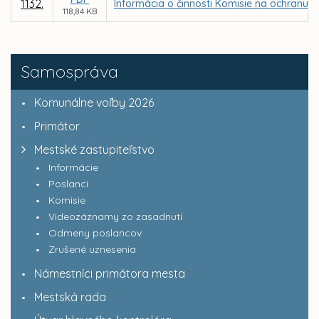
1132.
Informácia o činnosti Komisie na ochranu v
118,84 KB
Samospráva
Komunálne voľby 2026
Primátor
Mestské zastupiteľstvo
Informácie
Poslanci
Komisie
Videozáznamy zo zasadnutí
Odmeny poslancov
Zrušené uznesenia
Námestníci primátora mesta
Mestská rada