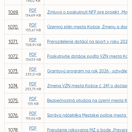
136,12 KB
PDF
1069.
Zmluva o poskytnutí NFP pre projekt „Mode
134,69 KB
PDF
1070.
Územný plán mesta Košice, Zmeny a doplnk
135,67 KB
PDF
1071.
Prerozdelenie dotácií na šport v roku 2026
708,91 KB
PDF
1072.
Poskytnutie dotácie podľa VZN mesta Koši
134,53 KB
PDF
1073.
Grantový program na rok 2026 - schváleni
235,21 KB
PDF
1074.
Zmena VZN mesta Košice č. 241 o dočasno
253,75 KB
PDF
1075.
Bezpečnostná situácia na území mesta Koši
135 KB
PDF
1076.
Správa náčelníka Mestskej polície mesta Koš
119,06 KB
PDF
1078.
Prerušenie rokovania MZ o bode „Preverenie