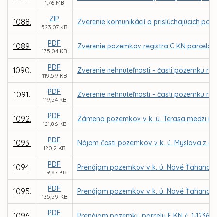
1,76 MB
ZIP
1088.
Zverenie komunikácií a prislúchajúcich poz
523,07 KB
PDF
1089.
Zverenie pozemkov registra C KN parcela č. 
135,04 KB
PDF
1090.
Zverenie nehnuteľnosti – časti pozemku reg
119,59 KB
PDF
1091.
Zverenie nehnuteľnosti – časti pozemku reg
119,54 KB
PDF
1092.
Zámena pozemkov v k. ú. Terasa medzi m
121,86 KB
PDF
1093.
Nájom časti pozemkov v k. ú. Myslava z dô
120,2 KB
PDF
1094.
Prenájom pozemkov v k. ú. Nové Ťahanovce 
119,87 KB
PDF
1095.
Prenájom pozemkov v k. ú. Nové Ťahanovce
135,59 KB
PDF
1096.
Prenájom pozemku parcely E KN č. 1-12361/5