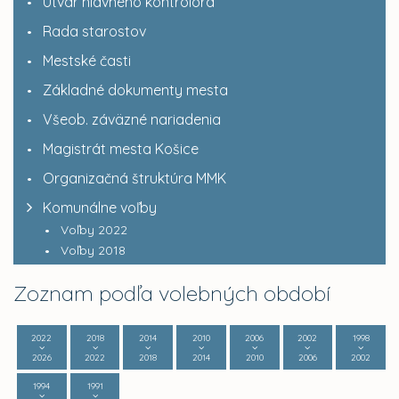
Útvar hlavného kontrolóra
Rada starostov
Mestské časti
Základné dokumenty mesta
Všeob. záväzné nariadenia
Magistrát mesta Košice
Organizačná štruktúra MMK
Komunálne voľby
Voľby 2022
Voľby 2018
Zoznam podľa volebných období
2022
2018
2014
2010
2006
2002
1998
2026
2022
2018
2014
2010
2006
2002
1994
1991