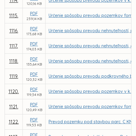
1114.
Určenie spôsobu prevodu pozemkov v k. ú.
120,16 KB
PDF
1115.
Určenie spôsobu prevodu pozemkov formou 
239,14 KB
PDF
1116.
Určenie spôsobu prevodu nehnuteľností, parc
173,68 KB
PDF
1117.
Určenie spôsobu prevodu nehnuteľnosti, čas
174,03 KB
PDF
1118.
Určenie spôsobu prevodu nehnuteľnosti, čas
135,64 KB
PDF
1119.
Určenie spôsobu prevodu podkrovného bytu 
120,32 KB
PDF
1120.
Určenie spôsobu prevodu pozemkov v k. ú.
119,54 KB
PDF
1121.
Určenie spôsobu prevodu pozemkov formou 
120,49 KB
PDF
1122.
Prevod pozemku pod stavbou parc. C KN č. 
119,53 KB
PDF