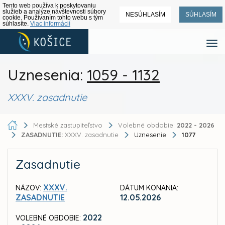
Tento web používa k poskytovaniu
služieb a analýze návštevnosti súbory
NESÚHLASÍM
SÚHLASÍM
cookie. Používaním tohto webu s tým
súhlasíte.
Viac informácií
Uznesenia:
1059 - 1132
XXXV. zasadnutie
Mestské zastupiteľstvo
Volebné obdobie:
2022 - 2026
ZASADNUTIE:
XXXV. zasadnutie
Uznesenie
1077
Zasadnutie
XXXV.
NÁZOV:
DÁTUM KONANIA:
ZASADNUTIE
12.05.2026
2022
VOLEBNÉ OBDOBIE: