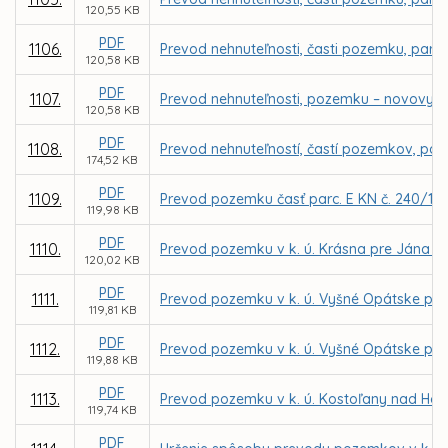
120,55 KB
PDF
1106.
Prevod nehnuteľnosti, časti pozemku, parce
120,58 KB
PDF
1107.
Prevod nehnuteľnosti, pozemku – novovytvo
120,58 KB
PDF
1108.
Prevod nehnuteľností, častí pozemkov, parc
174,52 KB
PDF
1109.
Prevod pozemku časť parc. E KN č. 240/101
119,98 KB
PDF
1110.
Prevod pozemku v k. ú. Krásna pre Jána 
120,02 KB
PDF
1111.
Prevod pozemku v k. ú. Vyšné Opátske pre
119,81 KB
PDF
1112.
Prevod pozemku v k. ú. Vyšné Opátske pre
119,88 KB
PDF
1113.
Prevod pozemku v k. ú. Kostoľany nad Ho
119,74 KB
PDF