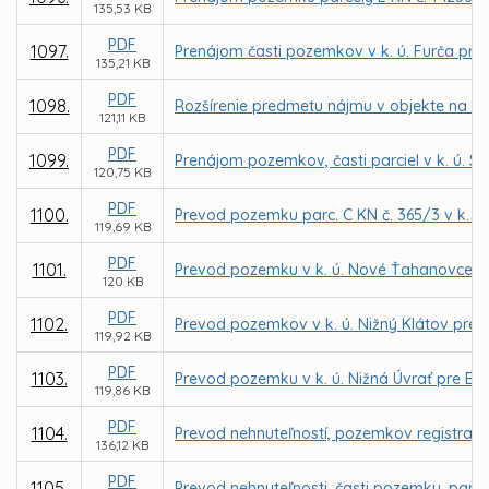
135,53 KB
PDF
1097.
Prenájom časti pozemkov v k. ú. Furča pre
135,21 KB
PDF
1098.
Rozšírenie predmetu nájmu v objekte na ul
121,11 KB
PDF
1099.
Prenájom pozemkov, časti parciel v k. ú. 
120,75 KB
PDF
1100.
Prevod pozemku parc. C KN č. 365/3 v k. ú. 
119,69 KB
PDF
1101.
Prevod pozemku v k. ú. Nové Ťahanovce pr
120 KB
PDF
1102.
Prevod pozemkov v k. ú. Nižný Klátov pre
119,92 KB
PDF
1103.
Prevod pozemku v k. ú. Nižná Úvrať pre Ev
119,86 KB
PDF
1104.
Prevod nehnuteľností, pozemkov registra C 
136,12 KB
PDF
1105.
Prevod nehnuteľnosti, časti pozemku, parce