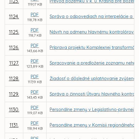
1123.
Prevod pozemku v k. ú. Krásna pre Božen
119,17 KB
PDF
1124.
Správa o odpovediach na interpelácie a do
118,78 KB
PDF
1125.
Návrh na odmenu hlavnému kontrolórovi m
118,7 KB
PDF
1126.
Príprava projektu Komplexnej transformácie
143,66 KB
PDF
1127.
Spracovanie a predloženie zoznamu nehnut
123,89 KB
PDF
1128.
Žiadosť o dôsledné uplatňovanie zvýšenej
117,19 KB
PDF
1129.
Správa o činnosti Útvaru hlavného kontrol
143,45 KB
PDF
1130.
Personálne zmeny v Legislatívno-právnej ko
119,07 KB
PDF
1131.
Personálne zmeny v Komisii regionálneho r
118,94 KB
PDF