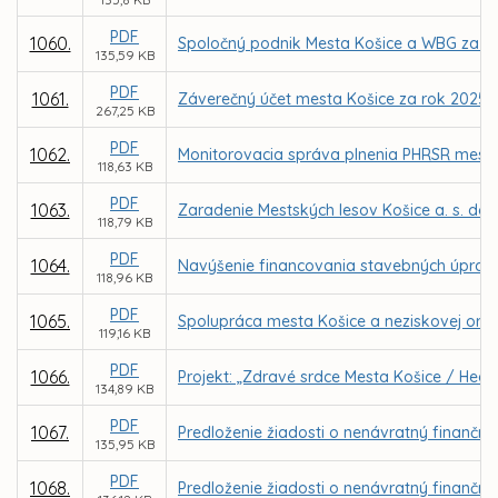
PDF
1060.
Spoločný podnik Mesta Košice a WBG za úč
135,59 KB
PDF
1061.
Záverečný účet mesta Košice za rok 2025
267,25 KB
PDF
1062.
Monitorovacia správa plnenia PHRSR mesta 
118,63 KB
PDF
1063.
Zaradenie Mestských lesov Košice a. s. do
118,79 KB
PDF
1064.
Navýšenie financovania stavebných úprav 
118,96 KB
PDF
1065.
Spolupráca mesta Košice a neziskovej organi
119,16 KB
PDF
1066.
Projekt: „Zdravé srdce Mesta Košice / Healt
134,89 KB
PDF
1067.
Predloženie žiadosti o nenávratný finančný 
135,95 KB
PDF
1068.
Predloženie žiadosti o nenávratný finančný