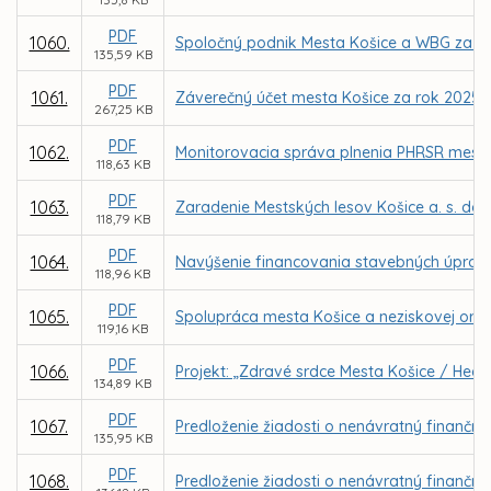
PDF
1060.
Spoločný podnik Mesta Košice a WBG za úč
135,59 KB
PDF
1061.
Záverečný účet mesta Košice za rok 2025
267,25 KB
PDF
1062.
Monitorovacia správa plnenia PHRSR mesta 
118,63 KB
PDF
1063.
Zaradenie Mestských lesov Košice a. s. do
118,79 KB
PDF
1064.
Navýšenie financovania stavebných úprav 
118,96 KB
PDF
1065.
Spolupráca mesta Košice a neziskovej organi
119,16 KB
PDF
1066.
Projekt: „Zdravé srdce Mesta Košice / Healt
134,89 KB
PDF
1067.
Predloženie žiadosti o nenávratný finančný 
135,95 KB
PDF
1068.
Predloženie žiadosti o nenávratný finančný