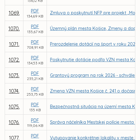
136,12 KB
PDF
1069.
Zmluva o poskytnutí NFP pre projekt „Mode
134,69 KB
PDF
1070.
Územný plán mesta Košice, Zmeny a doplnk
135,67 KB
PDF
1071.
Prerozdelenie dotácií na šport v roku 2026
708,91 KB
PDF
1072.
Poskytnutie dotácie podľa VZN mesta Koši
134,53 KB
PDF
1073.
Grantový program na rok 2026 - schváleni
235,21 KB
PDF
1074.
Zmena VZN mesta Košice č. 241 o dočasno
253,75 KB
PDF
1075.
Bezpečnostná situácia na území mesta Koši
135 KB
PDF
1076.
Správa náčelníka Mestskej polície mesta Koš
119,06 KB
PDF
1077.
Vytypovanie konkrétnej lokality v meste 