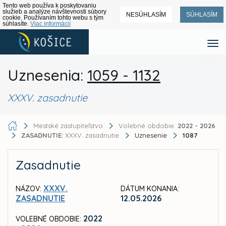
Tento web používa k poskytovaniu
služieb a analýze návštevnosti súbory
NESÚHLASÍM
SÚHLASÍM
cookie. Používaním tohto webu s tým
súhlasíte.
Viac informácií
Uznesenia:
1059 - 1132
XXXV. zasadnutie
Mestské zastupiteľstvo
Volebné obdobie:
2022 - 2026
ZASADNUTIE:
XXXV. zasadnutie
Uznesenie
1087
Zasadnutie
XXXV.
NÁZOV:
DÁTUM KONANIA:
ZASADNUTIE
12.05.2026
2022
VOLEBNÉ OBDOBIE: