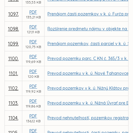
135,53 KB
PDF
1097.
Prenájom časti pozemkov v k. ú. Furča pre
135,21 KB
PDF
1098.
Rozšírenie predmetu nájmu v objekte na ul
121,11 KB
PDF
1099.
Prenájom pozemkov, časti parciel v k. ú. 
120,75 KB
PDF
1100.
Prevod pozemku parc. C KN č. 365/3 v k. ú. 
119,69 KB
PDF
1101.
Prevod pozemku v k. ú. Nové Ťahanovce pr
120 KB
PDF
1102.
Prevod pozemkov v k. ú. Nižný Klátov pre
119,92 KB
PDF
1103.
Prevod pozemku v k. ú. Nižná Úvrať pre Ev
119,86 KB
PDF
1104.
Prevod nehnuteľností, pozemkov registra C 
136,12 KB
PDF
1105.
Prevod nehnuteľnosti, časti pozemku, parce