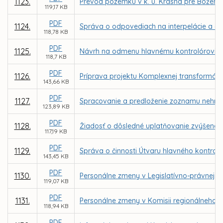
1123.
Prevod pozemku v k. ú. Krásna pre Božen
119,17 KB
PDF
1124.
Správa o odpovediach na interpelácie a do
118,78 KB
PDF
1125.
Návrh na odmenu hlavnému kontrolórovi m
118,7 KB
PDF
1126.
Príprava projektu Komplexnej transformácie
143,66 KB
PDF
1127.
Spracovanie a predloženie zoznamu nehnut
123,89 KB
PDF
1128.
Žiadosť o dôsledné uplatňovanie zvýšenej
117,19 KB
PDF
1129.
Správa o činnosti Útvaru hlavného kontrol
143,45 KB
PDF
1130.
Personálne zmeny v Legislatívno-právnej ko
119,07 KB
PDF
1131.
Personálne zmeny v Komisii regionálneho r
118,94 KB
PDF