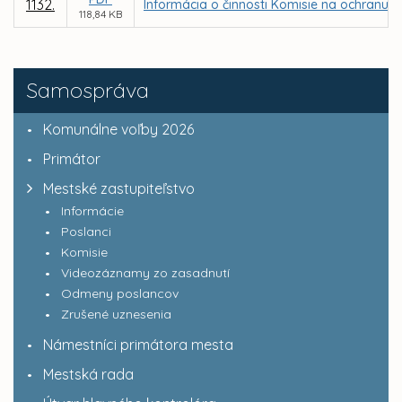
1132.
Informácia o činnosti Komisie na ochranu v
118,84 KB
Samospráva
Komunálne voľby 2026
Primátor
Mestské zastupiteľstvo
Informácie
Poslanci
Komisie
Videozáznamy zo zasadnutí
Odmeny poslancov
Zrušené uznesenia
Námestníci primátora mesta
Mestská rada