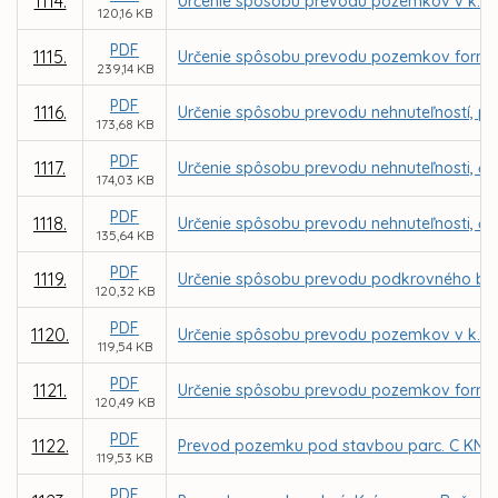
1114.
Určenie spôsobu prevodu pozemkov v k. ú.
120,16 KB
PDF
1115.
Určenie spôsobu prevodu pozemkov formou 
239,14 KB
PDF
1116.
Určenie spôsobu prevodu nehnuteľností, parc
173,68 KB
PDF
1117.
Určenie spôsobu prevodu nehnuteľnosti, čas
174,03 KB
PDF
1118.
Určenie spôsobu prevodu nehnuteľnosti, čas
135,64 KB
PDF
1119.
Určenie spôsobu prevodu podkrovného bytu 
120,32 KB
PDF
1120.
Určenie spôsobu prevodu pozemkov v k. ú.
119,54 KB
PDF
1121.
Určenie spôsobu prevodu pozemkov formou 
120,49 KB
PDF
1122.
Prevod pozemku pod stavbou parc. C KN č. 
119,53 KB
PDF