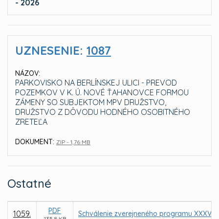
- 2026
UZNESENIE:
1087
NÁZOV:
PARKOVISKO NA BERLÍNSKEJ ULICI - PREVOD
POZEMKOV V K. Ú. NOVÉ ŤAHANOVCE FORMOU
ZÁMENY SO SUBJEKTOM MPV DRUŽSTVO,
DRUŽSTVO Z DÔVODU HODNÉHO OSOBITNÉHO
ZRETEĽA
DOKUMENT:
ZIP - 1,76 MB
Ostatné
PDF
1059.
Schválenie zverejneného programu XXXV. z
135,8 KB