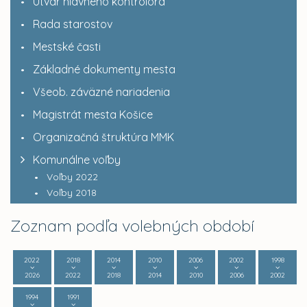
Útvar hlavného kontrolóra
Rada starostov
Mestské časti
Základné dokumenty mesta
Všeob. záväzné nariadenia
Magistrát mesta Košice
Organizačná štruktúra MMK
Komunálne voľby
Voľby 2022
Voľby 2018
Zoznam podľa volebných období
2022
2018
2014
2010
2006
2002
1998
2026
2022
2018
2014
2010
2006
2002
1994
1991