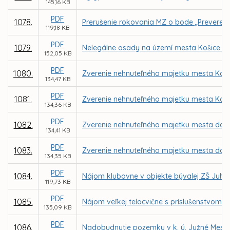
145,16 KB
PDF
1078.
Prerušenie rokovania MZ o bode „Preverenie
119,18 KB
PDF
1079.
Nelegálne osady na území mesta Košice –
152,05 KB
PDF
1080.
Zverenie nehnuteľného majetku mesta Košic
134,47 KB
PDF
1081.
Zverenie nehnuteľného majetku mesta Košic
134,36 KB
PDF
1082.
Zverenie nehnuteľného majetku mesta do sp
134,41 KB
PDF
1083.
Zverenie nehnuteľného majetku mesta do sp
134,35 KB
PDF
1084.
Nájom klubovne v objekte bývalej ZŠ Juhos
119,73 KB
PDF
1085.
Nájom veľkej telocvične s príslušenstvom v 
135,09 KB
PDF
1086.
Nadobudnutie pozemku v k. ú. Južné Mesto o