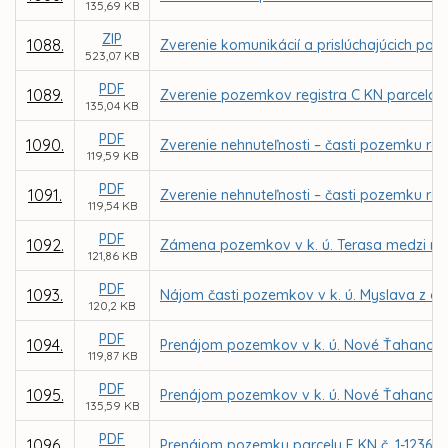
135,69 KB
ZIP
1088.
Zverenie komunikácií a prislúchajúcich poz
523,07 KB
PDF
1089.
Zverenie pozemkov registra C KN parcela č. 
135,04 KB
PDF
1090.
Zverenie nehnuteľnosti – časti pozemku reg
119,59 KB
PDF
1091.
Zverenie nehnuteľnosti – časti pozemku reg
119,54 KB
PDF
1092.
Zámena pozemkov v k. ú. Terasa medzi m
121,86 KB
PDF
1093.
Nájom časti pozemkov v k. ú. Myslava z dô
120,2 KB
PDF
1094.
Prenájom pozemkov v k. ú. Nové Ťahanovce 
119,87 KB
PDF
1095.
Prenájom pozemkov v k. ú. Nové Ťahanovce
135,59 KB
PDF
1096.
Prenájom pozemku parcely E KN č. 1-12361/5