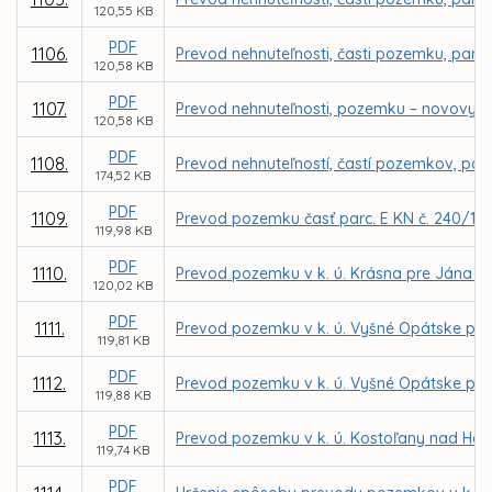
120,55 KB
PDF
1106.
Prevod nehnuteľnosti, časti pozemku, parce
120,58 KB
PDF
1107.
Prevod nehnuteľnosti, pozemku – novovytvo
120,58 KB
PDF
1108.
Prevod nehnuteľností, častí pozemkov, parc
174,52 KB
PDF
1109.
Prevod pozemku časť parc. E KN č. 240/101
119,98 KB
PDF
1110.
Prevod pozemku v k. ú. Krásna pre Jána 
120,02 KB
PDF
1111.
Prevod pozemku v k. ú. Vyšné Opátske pre
119,81 KB
PDF
1112.
Prevod pozemku v k. ú. Vyšné Opátske pre
119,88 KB
PDF
1113.
Prevod pozemku v k. ú. Kostoľany nad Ho
119,74 KB
PDF