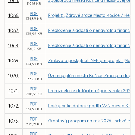
1065.
Spolupráca mesta Košice a neziskovej organi
119,16 KB
PDF
1066.
Projekt: „Zdravé srdce Mesta Košice / Healt
134,89 KB
PDF
1067.
Predloženie žiadosti o nenávratný finančný 
135,95 KB
PDF
1068.
Predloženie žiadosti o nenávratný finančný
136,12 KB
PDF
1069.
Zmluva o poskytnutí NFP pre projekt „Mode
134,69 KB
PDF
1070.
Územný plán mesta Košice, Zmeny a doplnk
135,67 KB
PDF
1071.
Prerozdelenie dotácií na šport v roku 2026
708,91 KB
PDF
1072.
Poskytnutie dotácie podľa VZN mesta Koši
134,53 KB
PDF
1073.
Grantový program na rok 2026 - schváleni
235,21 KB
PDF