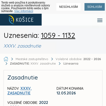
Tento web používa k poskytovaniu
služieb a analýze návštevnosti súbory
NESÚHLASÍM
SÚHLASÍM
cookie. Používaním tohto webu s tým
súhlasíte.
Viac informácií
Uznesenia:
1059 - 1132
XXXV. zasadnutie
Mestské zastupiteľstvo
Volebné obdobie:
2022 - 2026
ZASADNUTIE:
XXXV. zasadnutie
Uznesenia
Zasadnutie
XXXV.
NÁZOV:
DÁTUM KONANIA:
ZASADNUTIE
12.05.2026
2022
VOLEBNÉ OBDOBIE: