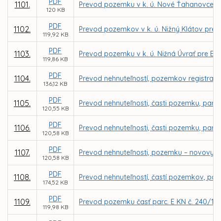
PDF
1101.
Prevod pozemku v k. ú. Nové Ťahanovce pr
120 KB
PDF
1102.
Prevod pozemkov v k. ú. Nižný Klátov pre
119,92 KB
PDF
1103.
Prevod pozemku v k. ú. Nižná Úvrať pre Ev
119,86 KB
PDF
1104.
Prevod nehnuteľností, pozemkov registra C 
136,12 KB
PDF
1105.
Prevod nehnuteľnosti, časti pozemku, parce
120,55 KB
PDF
1106.
Prevod nehnuteľnosti, časti pozemku, parce
120,58 KB
PDF
1107.
Prevod nehnuteľnosti, pozemku – novovytvo
120,58 KB
PDF
1108.
Prevod nehnuteľností, častí pozemkov, parc
174,52 KB
PDF
1109.
Prevod pozemku časť parc. E KN č. 240/101
119,98 KB