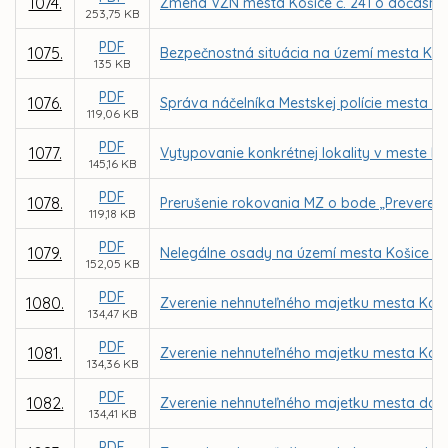
1074.
Zmena VZN mesta Košice č. 241 o dočasno
253,75 KB
PDF
1075.
Bezpečnostná situácia na území mesta Koši
135 KB
PDF
1076.
Správa náčelníka Mestskej polície mesta Koš
119,06 KB
PDF
1077.
Vytypovanie konkrétnej lokality v meste 
145,16 KB
PDF
1078.
Prerušenie rokovania MZ o bode „Preverenie
119,18 KB
PDF
1079.
Nelegálne osady na území mesta Košice –
152,05 KB
PDF
1080.
Zverenie nehnuteľného majetku mesta Košic
134,47 KB
PDF
1081.
Zverenie nehnuteľného majetku mesta Košic
134,36 KB
PDF
1082.
Zverenie nehnuteľného majetku mesta do sp
134,41 KB
PDF