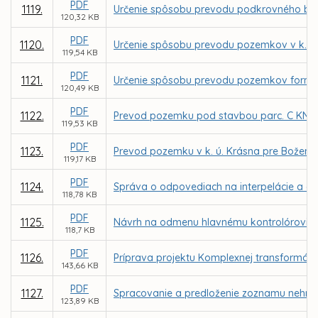
PDF
1119.
Určenie spôsobu prevodu podkrovného bytu 
120,32 KB
PDF
1120.
Určenie spôsobu prevodu pozemkov v k. ú.
119,54 KB
PDF
1121.
Určenie spôsobu prevodu pozemkov formou 
120,49 KB
PDF
1122.
Prevod pozemku pod stavbou parc. C KN č. 
119,53 KB
PDF
1123.
Prevod pozemku v k. ú. Krásna pre Božen
119,17 KB
PDF
1124.
Správa o odpovediach na interpelácie a do
118,78 KB
PDF
1125.
Návrh na odmenu hlavnému kontrolórovi m
118,7 KB
PDF
1126.
Príprava projektu Komplexnej transformácie
143,66 KB
PDF
1127.
Spracovanie a predloženie zoznamu nehnut
123,89 KB