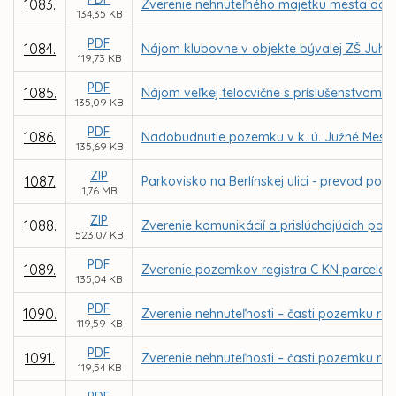
1083.
Zverenie nehnuteľného majetku mesta do sp
134,35 KB
PDF
1084.
Nájom klubovne v objekte bývalej ZŠ Juhos
119,73 KB
PDF
1085.
Nájom veľkej telocvične s príslušenstvom v 
135,09 KB
PDF
1086.
Nadobudnutie pozemku v k. ú. Južné Mesto o
135,69 KB
ZIP
1087.
Parkovisko na Berlínskej ulici - prevod 
1,76 MB
ZIP
1088.
Zverenie komunikácií a prislúchajúcich poz
523,07 KB
PDF
1089.
Zverenie pozemkov registra C KN parcela č. 
135,04 KB
PDF
1090.
Zverenie nehnuteľnosti – časti pozemku reg
119,59 KB
PDF
1091.
Zverenie nehnuteľnosti – časti pozemku reg
119,54 KB