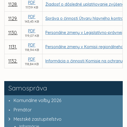
PDF
1128.
Žiadosť o dôsledné uplatňovanie zvýšenej
117,19 KB
PDF
1129.
Správa o činnosti Útvaru hlavného kontrol
143,45 KB
PDF
1130.
Personálne zmeny v Legislatívno-právnej ko
119,07 KB
PDF
1131.
Personálne zmeny v Komisii regionálneho r
118,94 KB
PDF
1132.
Informácia o činnosti Komisie na ochranu v
118,84 KB
Samospráva
Komunálne voľby 2026
Primátor
Mestské zastupiteľstvo
Informácie