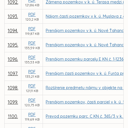
PDF
1092.
Zámena pozemkov v k. ú. Terasa medzi m
121,86 KB
PDF
1093.
Nájom časti pozemkov v k. ú. Myslava z dô
120,2 KB
PDF
1094.
Prenájom pozemkov v k. ú. Nové Ťahanovce 
119,87 KB
PDF
1095.
Prenájom pozemkov v k. ú. Nové Ťahanovce
135,59 KB
PDF
1096.
Prenájom pozemku parcely E KN č. 1-12361/5
135,53 KB
PDF
1097.
Prenájom časti pozemkov v k. ú. Furča pre
135,21 KB
PDF
1098.
Rozšírenie predmetu nájmu v objekte na ul
121,11 KB
PDF
1099.
Prenájom pozemkov, časti parciel v k. ú. 
120,75 KB
PDF
1100.
Prevod pozemku parc. C KN č. 365/3 v k. ú. 
119,69 KB