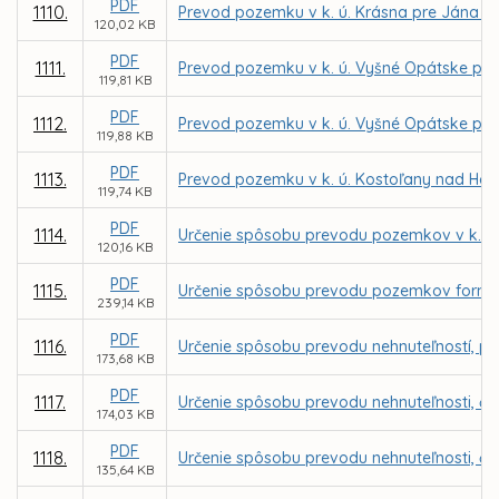
PDF
1110.
Prevod pozemku v k. ú. Krásna pre Jána 
120,02 KB
PDF
1111.
Prevod pozemku v k. ú. Vyšné Opátske pre
119,81 KB
PDF
1112.
Prevod pozemku v k. ú. Vyšné Opátske pre
119,88 KB
PDF
1113.
Prevod pozemku v k. ú. Kostoľany nad Ho
119,74 KB
PDF
1114.
Určenie spôsobu prevodu pozemkov v k. ú.
120,16 KB
PDF
1115.
Určenie spôsobu prevodu pozemkov formou 
239,14 KB
PDF
1116.
Určenie spôsobu prevodu nehnuteľností, parc
173,68 KB
PDF
1117.
Určenie spôsobu prevodu nehnuteľnosti, čas
174,03 KB
PDF
1118.
Určenie spôsobu prevodu nehnuteľnosti, čas
135,64 KB