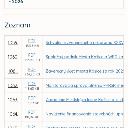
- 2026
Zoznam
PDF
1059.
Schválenie zverejneného programu XXXV. z
135,8 KB
PDF
1060.
Spoločný podnik Mesta Košice a WBG za úč
135,59 KB
PDF
1061.
Záverečný účet mesta Košice za rok 2025
267,25 KB
PDF
1062.
Monitorovacia správa plnenia PHRSR mesta 
118,63 KB
PDF
1063.
Zaradenie Mestských lesov Košice a. s. do
118,79 KB
PDF
1064.
Navýšenie financovania stavebných úprav 
118,96 KB
PDF