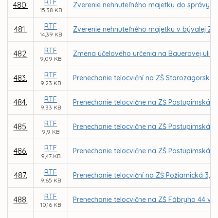
RTF
480.
Zverenie nehnuteľného majetku do správy MŠ
15,38 KB
RTF
481.
Zverenie nehnuteľného majetku v bývalej ZŠ 
14,39 KB
RTF
482.
Zmena účelového určenia na Bauerovej ulici 
9,09 KB
RTF
483.
Prenechanie telocviční na ZŠ Starozagorská
9,23 KB
RTF
484.
Prenechanie telocvične na ZŠ Postupimská 3
9,33 KB
RTF
485.
Prenechanie telocvične na ZŠ Postupimská 3
9,9 KB
RTF
486.
Prenechanie telocvične na ZŠ Postupimská 
9,47 KB
RTF
487.
Prenechanie telocviční na ZŠ Požiarnická 3,
9,65 KB
RTF
488.
Prenechanie telocvične na ZŠ Fábryho 44 v 
10,16 KB