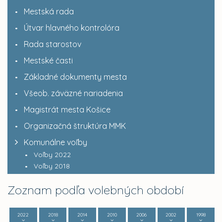
Mestská rada
Útvar hlavného kontrolóra
Rada starostov
Mestské časti
Základné dokumenty mesta
Všeob. záväzné nariadenia
Magistrát mesta Košice
Organizačná štruktúra MMK
Komunálne voľby
Voľby 2022
Voľby 2018
Zoznam podľa volebných období
2022
2018
2014
2010
2006
2002
1998