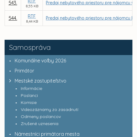
RTF
543.
Predaj nebytového priestoru pre nájomcu GRAPH
8,55 KB
RTF
544.
Predaj nebytového priestoru pre nájomcu FARIN
8,44 KB
Samospráva
Komunálne voľby 2026
Primátor
Mestské zastupiteľstvo
Informácie
Poslanci
Komisie
Videozáznamy zo zasadnutí
Odmeny poslancov
Zrušené uznesenia
Námestníci primátora mesta