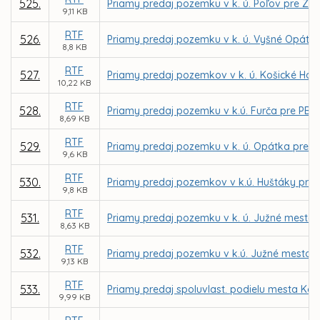
525.
Priamy predaj pozemku v k. ú. Poľov pre Z
9,11 KB
RTF
526.
Priamy predaj pozemku v k. ú. Vyšné Opátsk
8,8 KB
RTF
527.
Priamy predaj pozemkov v k. ú. Košické Hámr
10,22 KB
RTF
528.
Priamy predaj pozemku v k.ú. Furča pre PB Ca
8,69 KB
RTF
529.
Priamy predaj pozemku v k. ú. Opátka pre Ľ
9,6 KB
RTF
530.
Priamy predaj pozemkov v k.ú. Huštáky pre 
9,8 KB
RTF
531.
Priamy predaj pozemku v k. ú. Južné mesto 
8,63 KB
RTF
532.
Priamy predaj pozemku v k.ú. Južné mesto 
9,13 KB
RTF
533.
Priamy predaj spoluvlast. podielu mesta Koš
9,99 KB