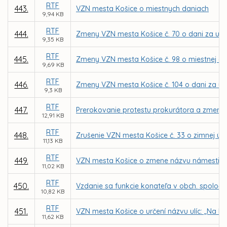
RTF
443.
VZN mesta Košice o miestnych daniach
9,94 KB
RTF
444.
Zmeny VZN mesta Košice č. 70 o dani za užív
9,35 KB
RTF
445.
Zmeny VZN mesta Košice č. 98 o miestnej dani 
9,69 KB
RTF
446.
Zmeny VZN mesta Košice č. 104 o dani za u
9,3 KB
RTF
447.
Prerokovanie protestu prokurátora a zmena 
12,91 KB
RTF
448.
Zrušenie VZN mesta Košice č. 33 o zimnej úd
11,13 KB
RTF
449.
VZN mesta Košice o zmene názvu námestia 
11,02 KB
RTF
450.
Vzdanie sa funkcie konateľa v obch. spoločno
10,82 KB
RTF
451.
VZN mesta Košice o určení názvu ulíc: „Na Kop
11,62 KB