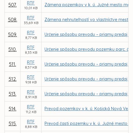
RTF
507.
Zámena pozemkov v k. ú. Južné mesto medzi
10,01 KB
RTF
508.
Zámena nehnuteľností vo vlastníctve mesta Ko
35,69 KB
RTF
509.
Určenie spôsobu prevodu – priamy predaj po
8,77 KB
RTF
510.
Určenie spôsobu prevodu pozemku parc. č. 5
8,35 KB
RTF
511.
Určenie spôsobu prevodu – priamy predaj čas
8,57 KB
RTF
512.
Určenie spôsobu prevodu – priamy predaj p
9,18 KB
RTF
513.
Určenie spôsobu prevodu – priamy predaj po
8,91 KB
RTF
514.
Prevod pozemkov v k. ú. Košická Nová Ves
11,2 KB
RTF
515.
Prevod časti pozemku v k. ú. Južné mesto p
8,88 KB