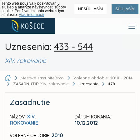
Tento web používa k poskytovaniu
služieb a analýze návštevnosti súbory
NESÚHLASÍM
SÚHLASÍM
cookie. Používaním tohto webu s tým
súhlasíte.
Viac informácií
Uznesenia:
433 - 544
XIV. rokovanie
Mestské zastupiteľstvo
Volebné obdobie:
2010 - 2014
ZASADNUTIE:
XIV. rokovanie
Uznesenie
478
Zasadnutie
XIV.
NÁZOV:
DÁTUM KONANIA:
ROKOVANIE
10.12.2012
2010
VOLEBNÉ OBDOBIE: