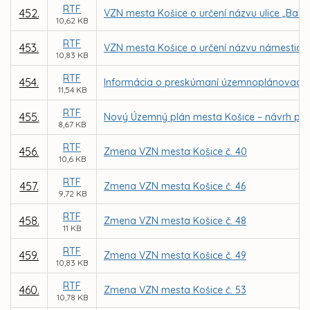
RTF
452.
VZN mesta Košice o určení názvu ulice „Bah
10,62 KB
RTF
453.
VZN mesta Košice o určení názvu námestia 
10,83 KB
RTF
454.
Informácia o preskúmaní územnoplánovacej
11,54 KB
RTF
455.
Nový Územný plán mesta Košice – návrh po
8,67 KB
RTF
456.
Zmena VZN mesta Košice č. 40
10,6 KB
RTF
457.
Zmena VZN mesta Košice č. 46
9,72 KB
RTF
458.
Zmena VZN mesta Košice č. 48
11 KB
RTF
459.
Zmena VZN mesta Košice č. 49
10,83 KB
RTF
460.
Zmena VZN mesta Košice č. 53
10,78 KB