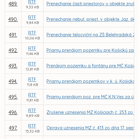
RTF
489.
Prenechanie časti priestorov v objekte zruš.
9,33 KB
RTF
490.
Prenechanie nebyt. priest. v objekte Jaz. šk
9,84 KB
RTF
491.
Prenechanie telocviční na ZŠ Belehradská 21
10,06 KB
RTF
492.
Priamy prenájom pozemku pre Košický samos
11,46 KB
RTF
493.
Prenájom pozemku a fontány pre MČ Košice
12,81 KB
RTF
494.
Priamy prenájom pozemkov v k. ú. Košická 
11,8 KB
RTF
495.
Priamy prenájom poz. pre MČ K.N.Ves za účelo
11,81 KB
RTF
496.
Zrušenie uznesenia MZ Košiciach č. 253 zo d
9,89 KB
RTF
497.
Oprava uznesenia MZ č. 413 zo dňa 17. sep
15,32 KB