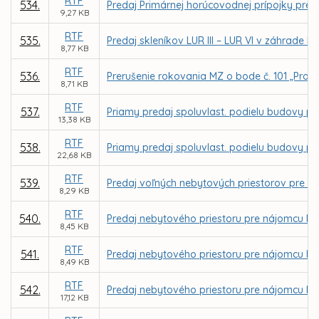
RTF
534.
Predaj Primárnej horúcovodnej prípojky pre 
9,27 KB
RTF
535.
Predaj skleníkov LUR III – LUR VI v záhrade 
8,77 KB
RTF
536.
Prerušenie rokovania MZ o bode č. 101 „Proj
8,71 KB
RTF
537.
Priamy predaj spoluvlast. podielu budovy pre
13,38 KB
RTF
538.
Priamy predaj spoluvlast. podielu budovy pre
22,68 KB
RTF
539.
Predaj voľných nebytových priestorov pre vla
8,29 KB
RTF
540.
Predaj nebytového priestoru pre nájomcu Mila
8,45 KB
RTF
541.
Predaj nebytového priestoru pre nájomcu Ing
8,49 KB
RTF
542.
Predaj nebytového priestoru pre nájomcu Ing
17,12 KB