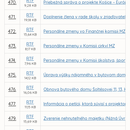
RTF
470.
Priebežná správa o projekte Košice – Európsk
9,28 KB
RTF
471.
Doplnenie člena v rade školy v zriaďovateľs
19,18 KB
RTF
472.
Personálne zmeny vo Finančnej komisii MZ
15,64 KB
RTF
473.
Personálne zmeny v Komisii cirkví MZ
8,17 KB
RTF
474.
Personálne zmeny v Komisii školstva, šport
7,96 KB
RTF
475.
Úprava výšky nájomného v bytovom dome Šolt
14,12 KB
RTF
476.
Obnova bytového domu Šoltésovej 11, 13, Ko
16,06 KB
RTF
477.
Informácia o petícii, ktorá súvisí s proje
11,15 KB
RTF
479.
Zverenie nehnuteľného majetku (Nižná Úvrať
15,69 KB