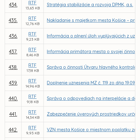
RTF
434.
Stratégia stabilizácie a rozvoja DPMK, a.s.
13,65 KB
RTF
435.
Nakladanie s majetkom mesta Košice – priam
12,76 KB
RTF
436.
Informácia o plnení úloh vyplývajúcich z uzn
9,23 KB
RTF
437.
Informácia primátora mesta o svojej činnosti
8,46 KB
RTF
438.
Správa o činnosti Útvaru hlavného kontrolór
17,18 KB
RTF
439.
Doplnenie uznesenia MZ č. 119 zo dňa 19.09.
14,96 KB
RTF
440.
Správa o odpovediach na interpelácie a dopy
9,18 KB
RTF
441.
Zabezpečenie úverových prostriedkov určen
14,34 KB
RTF
442.
VZN mesta Košice o miestnom poplatku za
9,93 KB