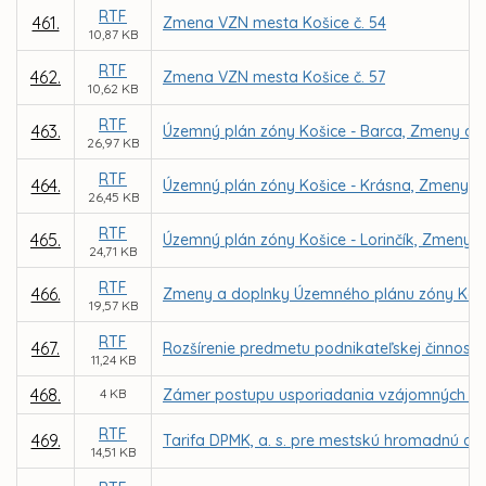
RTF
461.
Zmena VZN mesta Košice č. 54
10,87 KB
RTF
462.
Zmena VZN mesta Košice č. 57
10,62 KB
RTF
463.
Územný plán zóny Košice - Barca, Zmeny a d
26,97 KB
RTF
464.
Územný plán zóny Košice - Krásna, Zmeny a
26,45 KB
RTF
465.
Územný plán zóny Košice - Lorinčík, Zmeny a
24,71 KB
RTF
466.
Zmeny a doplnky Územného plánu zóny Kav
19,57 KB
RTF
467.
Rozšírenie predmetu podnikateľskej činnosti
11,24 KB
468.
4 KB
Zámer postupu usporiadania vzájomných vzť
RTF
469.
Tarifa DPMK, a. s. pre mestskú hromadnú dop
14,51 KB