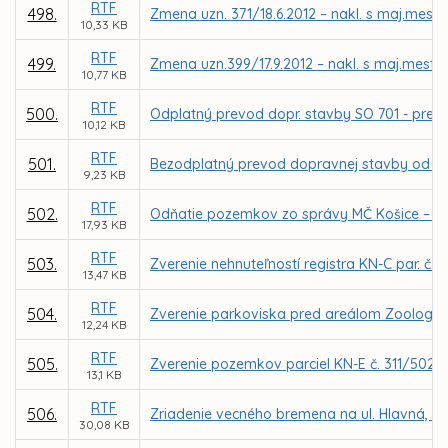
RTF
498.
Zmena uzn. 371/18.6.2012 – nakl. s maj.mesta
10,33 KB
RTF
499.
Zmena uzn.399/17.9.2012 – nakl. s maj.mesta 
10,77 KB
RTF
500.
Odplatný prevod dopr. stavby SO 701 - preložka
10,12 KB
RTF
501.
Bezodplatný prevod dopravnej stavby od firmy
9,23 KB
RTF
502.
Odňatie pozemkov zo správy MČ Košice – Sí
17,93 KB
RTF
503.
Zverenie nehnuteľností registra KN-C par. č. 
13,47 KB
RTF
504.
Zverenie parkoviska pred areálom Zoologick
12,24 KB
RTF
505.
Zverenie pozemkov parciel KN-E č. 311/502 a
13,1 KB
RTF
506.
Zriadenie vecného bremena na ul. Hlavná, na
30,08 KB