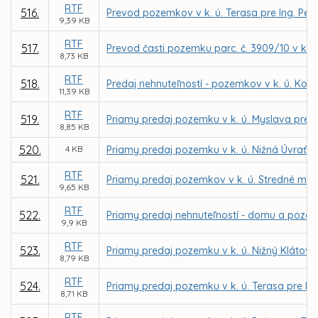
RTF
516.
Prevod pozemkov v k. ú. Terasa pre Ing. Pe
9,39 KB
RTF
517.
Prevod časti pozemku parc. č. 3909/10 v k. ú
8,73 KB
RTF
518.
Predaj nehnuteľností - pozemkov v k. ú. Ko
11,39 KB
RTF
519.
Priamy predaj pozemku v k. ú. Myslava pre MU
8,85 KB
520.
4 KB
Priamy predaj pozemku v k. ú. Nižná Úvrať d
RTF
521.
Priamy predaj pozemkov v k. ú. Stredné me
9,65 KB
RTF
522.
Priamy predaj nehnuteľností - domu a pozemk
9,9 KB
RTF
523.
Priamy predaj pozemku v k. ú. Nižný Klátov 
8,79 KB
RTF
524.
Priamy predaj pozemku v k. ú. Terasa pre NE
8,71 KB
RTF