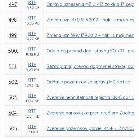
RTF
497.
Oprava uznesenia MZ č. 413 zo dňa 17. sep
15,32 KB
RTF
498.
Zmena uzn. 371/18.6.2012 – nakl. s maj.mesta
10,33 KB
RTF
499.
Zmena uzn.399/17.9.2012 – nakl. s maj.mesta 
10,77 KB
RTF
500.
Odplatný prevod dopr. stavby SO 701 - preložka
10,12 KB
RTF
501.
Bezodplatný prevod dopravnej stavby od firmy
9,23 KB
RTF
502.
Odňatie pozemkov zo správy MČ Košice – Sí
17,93 KB
RTF
503.
Zverenie nehnuteľností registra KN-C par. č. 
13,47 KB
RTF
504.
Zverenie parkoviska pred areálom Zoologick
12,24 KB
RTF
505.
Zverenie pozemkov parciel KN-E č. 311/502 a
13,1 KB