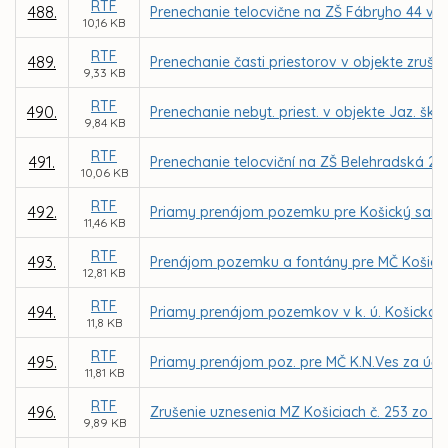
RTF
488.
Prenechanie telocvične na ZŠ Fábryho 44 v 
10,16 KB
RTF
489.
Prenechanie časti priestorov v objekte zruš.
9,33 KB
RTF
490.
Prenechanie nebyt. priest. v objekte Jaz. šk
9,84 KB
RTF
491.
Prenechanie telocviční na ZŠ Belehradská 21
10,06 KB
RTF
492.
Priamy prenájom pozemku pre Košický samos
11,46 KB
RTF
493.
Prenájom pozemku a fontány pre MČ Košice
12,81 KB
RTF
494.
Priamy prenájom pozemkov v k. ú. Košická 
11,8 KB
RTF
495.
Priamy prenájom poz. pre MČ K.N.Ves za účelo
11,81 KB
RTF
496.
Zrušenie uznesenia MZ Košiciach č. 253 zo d
9,89 KB