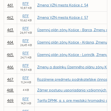
RTF
461.
Zmena VZN mesta Košice č. 54
10,87 KB
RTF
462.
Zmena VZN mesta Košice č. 57
10,62 KB
RTF
463.
Územný plán zóny Košice - Barca, Zmeny a d
26,97 KB
RTF
464.
Územný plán zóny Košice - Krásna, Zmeny a
26,45 KB
RTF
465.
Územný plán zóny Košice - Lorinčík, Zmeny a
24,71 KB
RTF
466.
Zmeny a doplnky Územného plánu zóny Kav
19,57 KB
RTF
467.
Rozšírenie predmetu podnikateľskej činnosti
11,24 KB
468.
4 KB
Zámer postupu usporiadania vzájomných vzť
RTF
469.
Tarifa DPMK, a. s. pre mestskú hromadnú dop
14,51 KB