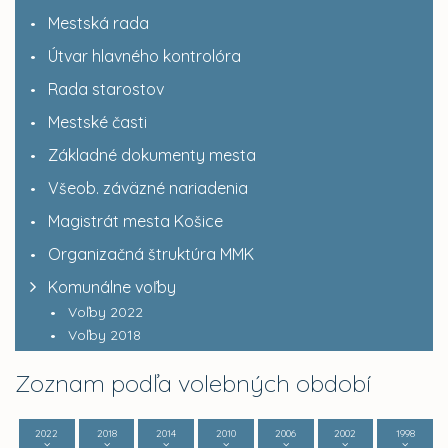
Mestská rada
Útvar hlavného kontrolóra
Rada starostov
Mestské časti
Základné dokumenty mesta
Všeob. záväzné nariadenia
Magistrát mesta Košice
Organizačná štruktúra MMK
Komunálne voľby
Voľby 2022
Voľby 2018
Zoznam podľa volebných období
2022
2018
2014
2010
2006
2002
1998