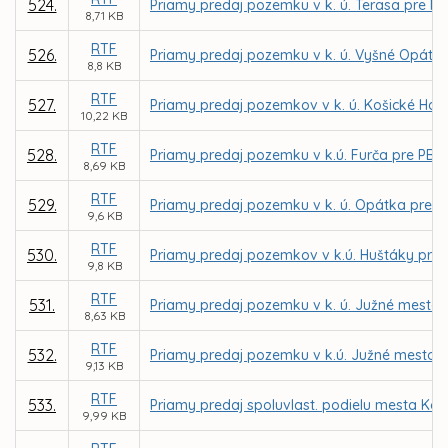
524.
Priamy predaj pozemku v k. ú. Terasa pre NE
8,71 KB
RTF
526.
Priamy predaj pozemku v k. ú. Vyšné Opátsk
8,8 KB
RTF
527.
Priamy predaj pozemkov v k. ú. Košické Hámr
10,22 KB
RTF
528.
Priamy predaj pozemku v k.ú. Furča pre PB Ca
8,69 KB
RTF
529.
Priamy predaj pozemku v k. ú. Opátka pre Ľ
9,6 KB
RTF
530.
Priamy predaj pozemkov v k.ú. Huštáky pre 
9,8 KB
RTF
531.
Priamy predaj pozemku v k. ú. Južné mesto 
8,63 KB
RTF
532.
Priamy predaj pozemku v k.ú. Južné mesto 
9,13 KB
RTF
533.
Priamy predaj spoluvlast. podielu mesta Koš
9,99 KB