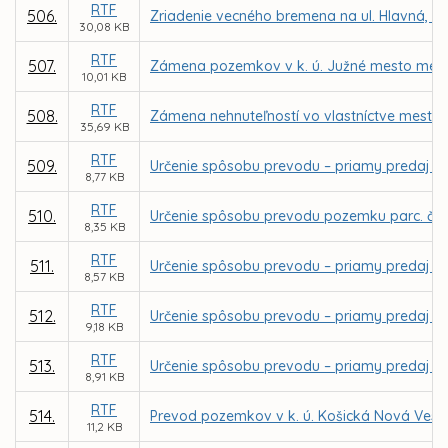
RTF
506.
Zriadenie vecného bremena na ul. Hlavná, na
30,08 KB
RTF
507.
Zámena pozemkov v k. ú. Južné mesto medzi
10,01 KB
RTF
508.
Zámena nehnuteľností vo vlastníctve mesta Ko
35,69 KB
RTF
509.
Určenie spôsobu prevodu – priamy predaj po
8,77 KB
RTF
510.
Určenie spôsobu prevodu pozemku parc. č. 5
8,35 KB
RTF
511.
Určenie spôsobu prevodu – priamy predaj čas
8,57 KB
RTF
512.
Určenie spôsobu prevodu – priamy predaj p
9,18 KB
RTF
513.
Určenie spôsobu prevodu – priamy predaj po
8,91 KB
RTF
514.
Prevod pozemkov v k. ú. Košická Nová Ves
11,2 KB