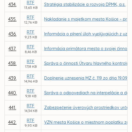
RTF
434.
Stratégia stabilizácie a rozvoja DPMK, a.s.
13,65 KB
RTF
435.
Nakladanie s majetkom mesta Košice – priam
12,76 KB
RTF
436.
Informácia o plnení úloh vyplývajúcich z uzn
9,23 KB
RTF
437.
Informácia primátora mesta o svojej činnosti
8,46 KB
RTF
438.
Správa o činnosti Útvaru hlavného kontrolór
17,18 KB
RTF
439.
Doplnenie uznesenia MZ č. 119 zo dňa 19.09.
14,96 KB
RTF
440.
Správa o odpovediach na interpelácie a dopy
9,18 KB
RTF
441.
Zabezpečenie úverových prostriedkov určen
14,34 KB
RTF
442.
VZN mesta Košice o miestnom poplatku za
9,93 KB