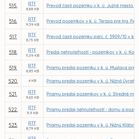
RTF
515.
Prevod časti pozemku v k. ú. Južné mesto p
8,88 KB
RTF
516.
Prevod pozemkov v k. ú. Terasa pre Ing. Pe
9,39 KB
RTF
517.
Prevod časti pozemku parc. č. 3909/10 v k. ú
8,73 KB
RTF
518.
Predaj nehnuteľností - pozemkov v k. ú. Ko
11,39 KB
RTF
519.
Priamy predaj pozemku v k. ú. Myslava pre MU
8,85 KB
520.
4 KB
Priamy predaj pozemku v k. ú. Nižná Úvrať d
RTF
521.
Priamy predaj pozemkov v k. ú. Stredné me
9,65 KB
RTF
522.
Priamy predaj nehnuteľností - domu a pozemk
9,9 KB
RTF
523.
Priamy predaj pozemku v k. ú. Nižný Klátov 
8,79 KB
RTF