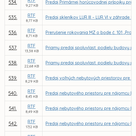
RTF
534.
Predaj Primárnej horúcovodnej prípojky pre 
9,27 KB
RTF
535.
Predaj skleníkov LUR III – LUR VI v záhrade 
8,77 KB
RTF
536.
Prerušenie rokovania MZ o bode č. 101 „Proj
8,71 KB
RTF
537.
Priamy predaj spoluvlast. podielu budovy pre
13,38 KB
RTF
538.
Priamy predaj spoluvlast. podielu budovy pre
22,68 KB
RTF
539.
Predaj voľných nebytových priestorov pre vla
8,29 KB
RTF
540.
Predaj nebytového priestoru pre nájomcu Mila
8,45 KB
RTF
541.
Predaj nebytového priestoru pre nájomcu Ing
8,49 KB
RTF
542.
Predaj nebytového priestoru pre nájomcu Ing
17,12 KB