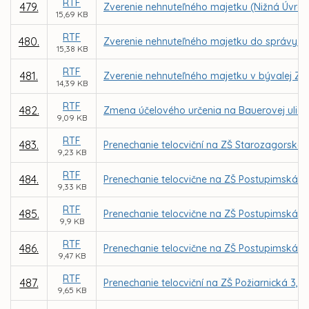
RTF
479.
Zverenie nehnuteľného majetku (Nižná Úvrať
15,69 KB
RTF
480.
Zverenie nehnuteľného majetku do správy MŠ
15,38 KB
RTF
481.
Zverenie nehnuteľného majetku v bývalej ZŠ 
14,39 KB
RTF
482.
Zmena účelového určenia na Bauerovej ulici 
9,09 KB
RTF
483.
Prenechanie telocviční na ZŠ Starozagorská
9,23 KB
RTF
484.
Prenechanie telocvične na ZŠ Postupimská 3
9,33 KB
RTF
485.
Prenechanie telocvične na ZŠ Postupimská 3
9,9 KB
RTF
486.
Prenechanie telocvične na ZŠ Postupimská 
9,47 KB
RTF
487.
Prenechanie telocviční na ZŠ Požiarnická 3,
9,65 KB