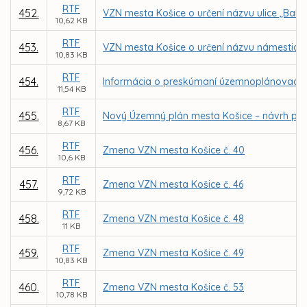
RTF
452.
VZN mesta Košice o určení názvu ulice „Bah
10,62 KB
RTF
453.
VZN mesta Košice o určení názvu námestia 
10,83 KB
RTF
454.
Informácia o preskúmaní územnoplánovacej
11,54 KB
RTF
455.
Nový Územný plán mesta Košice – návrh po
8,67 KB
RTF
456.
Zmena VZN mesta Košice č. 40
10,6 KB
RTF
457.
Zmena VZN mesta Košice č. 46
9,72 KB
RTF
458.
Zmena VZN mesta Košice č. 48
11 KB
RTF
459.
Zmena VZN mesta Košice č. 49
10,83 KB
RTF
460.
Zmena VZN mesta Košice č. 53
10,78 KB