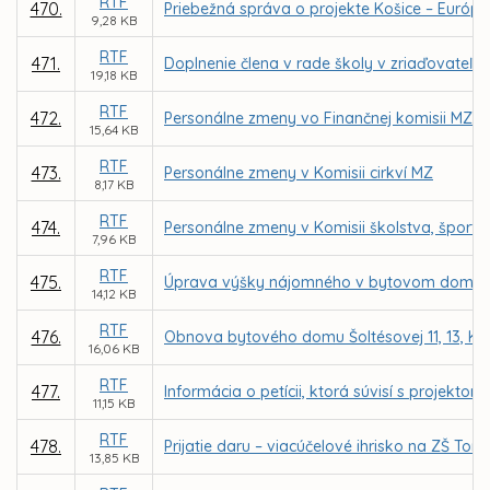
RTF
470.
Priebežná správa o projekte Košice – Európsk
9,28 KB
RTF
471.
Doplnenie člena v rade školy v zriaďovateľs
19,18 KB
RTF
472.
Personálne zmeny vo Finančnej komisii MZ
15,64 KB
RTF
473.
Personálne zmeny v Komisii cirkví MZ
8,17 KB
RTF
474.
Personálne zmeny v Komisii školstva, šport
7,96 KB
RTF
475.
Úprava výšky nájomného v bytovom dome Šolt
14,12 KB
RTF
476.
Obnova bytového domu Šoltésovej 11, 13, Ko
16,06 KB
RTF
477.
Informácia o petícii, ktorá súvisí s proje
11,15 KB
RTF
478.
Prijatie daru – viacúčelové ihrisko na ZŠ To
13,85 KB