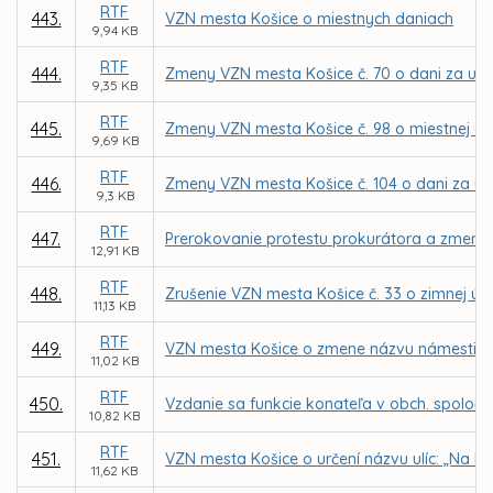
RTF
443.
VZN mesta Košice o miestnych daniach
9,94 KB
RTF
444.
Zmeny VZN mesta Košice č. 70 o dani za užív
9,35 KB
RTF
445.
Zmeny VZN mesta Košice č. 98 o miestnej dani 
9,69 KB
RTF
446.
Zmeny VZN mesta Košice č. 104 o dani za u
9,3 KB
RTF
447.
Prerokovanie protestu prokurátora a zmena 
12,91 KB
RTF
448.
Zrušenie VZN mesta Košice č. 33 o zimnej úd
11,13 KB
RTF
449.
VZN mesta Košice o zmene názvu námestia 
11,02 KB
RTF
450.
Vzdanie sa funkcie konateľa v obch. spoločno
10,82 KB
RTF
451.
VZN mesta Košice o určení názvu ulíc: „Na Kop
11,62 KB