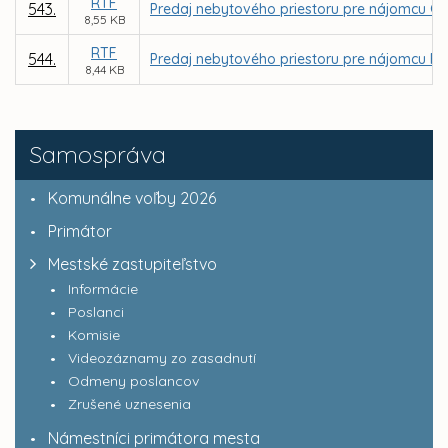
RTF
543.
Predaj nebytového priestoru pre nájomcu GRAPH
8,55 KB
RTF
544.
Predaj nebytového priestoru pre nájomcu FARIN
8,44 KB
Samospráva
Komunálne voľby 2026
Primátor
Mestské zastupiteľstvo
Informácie
Poslanci
Komisie
Videozáznamy zo zasadnutí
Odmeny poslancov
Zrušené uznesenia
Námestníci primátora mesta