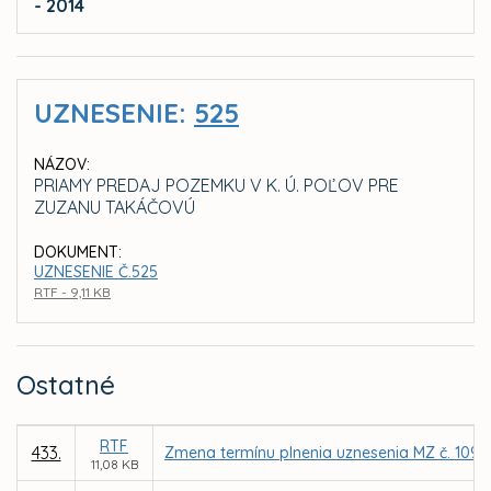
- 2014
UZNESENIE:
525
NÁZOV:
PRIAMY PREDAJ POZEMKU V K. Ú. POĽOV PRE
ZUZANU TAKÁČOVÚ
DOKUMENT:
UZNESENIE Č.525
RTF - 9,11 KB
Ostatné
RTF
433.
Zmena termínu plnenia uznesenia MZ č. 1098 
11,08 KB