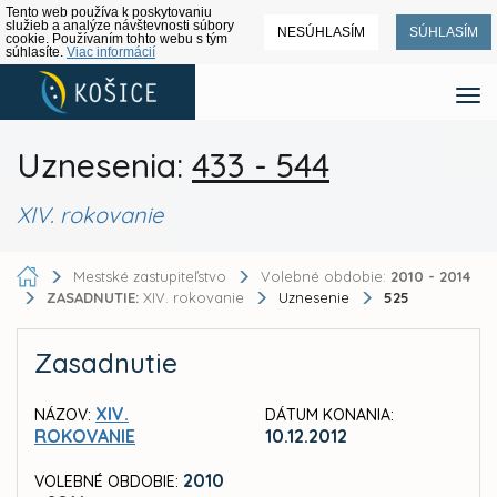
Tento web používa k poskytovaniu
služieb a analýze návštevnosti súbory
NESÚHLASÍM
SÚHLASÍM
cookie. Používaním tohto webu s tým
súhlasíte.
Viac informácií
Uznesenia:
433 - 544
XIV. rokovanie
Mestské zastupiteľstvo
Volebné obdobie:
2010 - 2014
ZASADNUTIE:
XIV. rokovanie
Uznesenie
525
Zasadnutie
XIV.
NÁZOV:
DÁTUM KONANIA:
ROKOVANIE
10.12.2012
2010
VOLEBNÉ OBDOBIE: