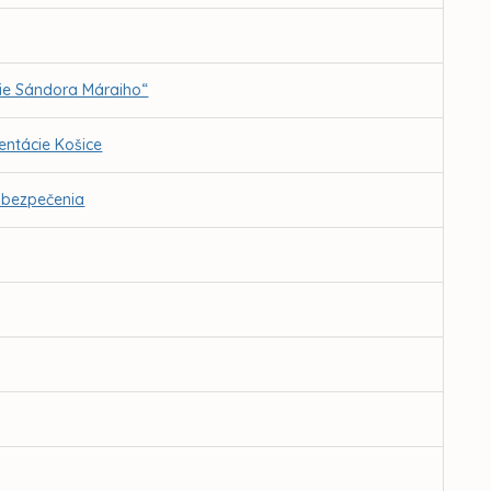
ie Sándora Máraiho“
ntácie Košice
abezpečenia