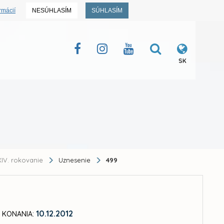
rmácií
NESÚHLASÍM
SÚHLASÍM
SK
IV. rokovanie
Uznesenie
499
10.12.2012
 KONANIA: