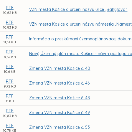
RTF
VZN mesta Košice o určení názvu ulice „Bahýľova“
10,62 KB
RTF
VZN mesta Košice o určení názvu námestia „Námest
10,83 KB
RTF
Informácia o preskúmaní územnoplánovacej dokume
11,54 KB
RTF
Nový Územný plán mesta Košice – návrh postupu z
8,67 KB
RTF
Zmena VZN mesta Košice č. 40
10,6 KB
RTF
Zmena VZN mesta Košice č. 46
9,72 KB
RTF
Zmena VZN mesta Košice č. 48
11 KB
RTF
Zmena VZN mesta Košice č. 49
10,83 KB
RTF
Zmena VZN mesta Košice č. 53
10,78 KB