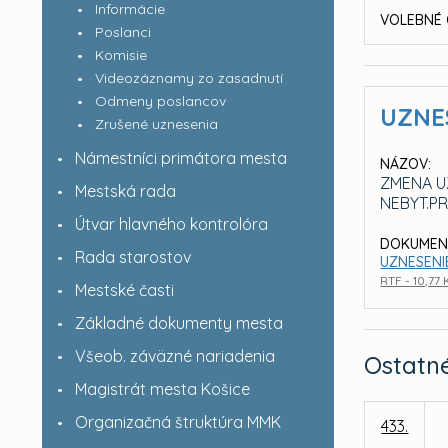
Informácie
VOLEBNÉ 
Poslanci
Komisie
Videozáznamy zo zasadnutí
Odmeny poslancov
UZNE
Zrušené uznesenia
Námestníci primátora mesta
NÁZOV:
ZMENA UZ
Mestská rada
NEBYT.PR
Útvar hlavného kontrolóra
DOKUMEN
Rada starostov
UZNESENI
RTF - 10,77
Mestské časti
Základné dokumenty mesta
Všeob. záväzné nariadenia
Ostatn
Magistrát mesta Košice
Organizačná štruktúra MMK
433.