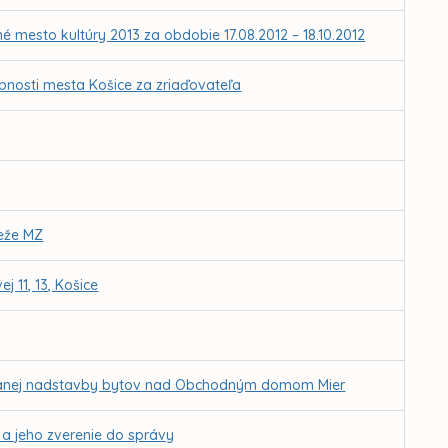
é mesto kultúry 2013 za obdobie 17.08.2012 – 18.10.2012
obnosti mesta Košice za zriaďovateľa
deže MZ
11, 13, Košice
ánovanej nadstavby bytov nad Obchodným domom Mier
a a jeho zverenie do správy