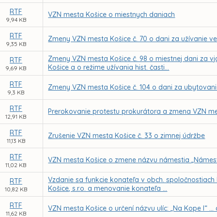
RTF
VZN mesta Košice o miestnych daniach
9,94 KB
RTF
Zmeny VZN mesta Košice č. 70 o dani za užívanie ve
9,35 KB
Zmeny VZN mesta Košice č. 98 o miestnej dani za vj
RTF
Košice a o režime užívania hist. časti...
9,69 KB
RTF
Zmeny VZN mesta Košice č. 104 o dani za ubytovan
9,3 KB
RTF
Prerokovanie protestu prokurátora a zmena VZN mes
12,91 KB
RTF
Zrušenie VZN mesta Košice č. 33 o zimnej údržbe
11,13 KB
RTF
VZN mesta Košice o zmene názvu námestia „Námest
11,02 KB
Vzdanie sa funkcie konateľa v obch. spoločnostiach
RTF
Košice, s.r.o. a menovanie konateľa ...
10,82 KB
RTF
VZN mesta Košice o určení názvu ulíc: „Na Kope I“ ..
11,62 KB