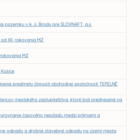
j pozemku v k. ú. Brody pre SLOVNAFT, a.s.
 od XII. rokovania MZ
. rokovania MZ
 Košice
oplnenie predmetu činnosti obchodnej spoločnosti TEPELNÉ
lancov mestského zastupiteľstva, ktoré boli prednesené na
vyrovnanie časového nesúladu medzi príjmami a
lne odpady a drobné stavebné odpady na území mesta