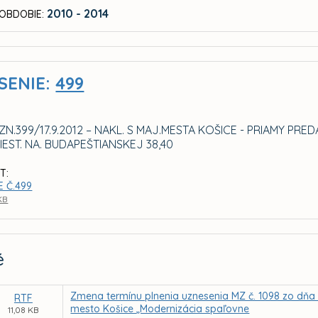
2010 - 2014
OBDOBIE:
SENIE:
499
N.399/17.9.2012 – NAKL. S MAJ.MESTA KOŠICE - PRIAMY PRE
IEST. NA. BUDAPEŠTIANSKEJ 38,40
T:
E Č.499
 KB
é
Zmena termínu plnenia uznesenia MZ č. 1098 zo dňa 1
RTF
mesto Košice „Modernizácia spaľovne
11,08 KB