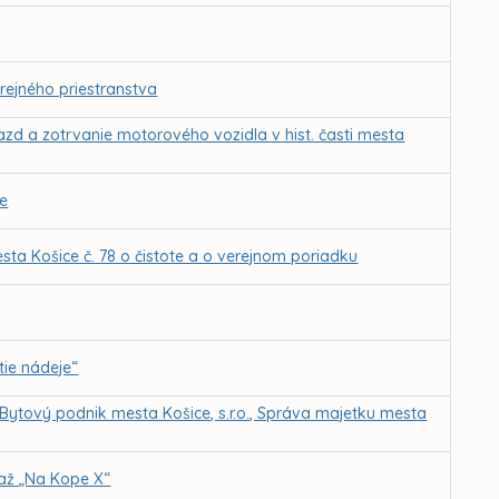
rejného priestranstva
azd a zotrvanie motorového vozidla v hist. časti mesta
ie
ta Košice č. 78 o čistote a o verejnom poriadku
ie nádeje“
 Bytový podnik mesta Košice, s.r.o., Správa majetku mesta
. až „Na Kope X“