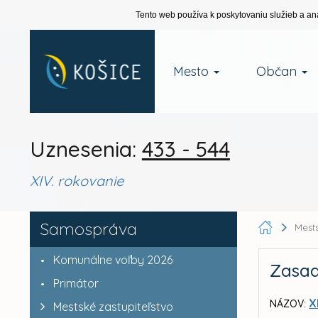
Tento web používa k poskytovaniu služieb a an
Mesto
Občan
Uznesenia:
433 - 544
XIV. rokovanie
Samospráva
Mests
Komunálne voľby 2026
Zasad
Primátor
X
NÁZOV:
Mestské zastupiteľstvo