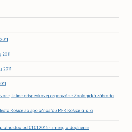
2011
 2011
y 2011
011
ovacej listine príspevkovej organizácie Zoologická záhrada
sta Košice so spoločnosťou MFK Košice a. s. a
platnosťou od 01.01.2013 - zmeny a doplnenie