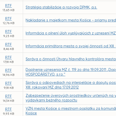
RTF
Stratégia stabilizácie a rozvoja DPMK, a.s.
13,65 KB
RTF
Nakladanie s majetkom mesta Košice – priamy preda
12,76 KB
RTF
Informácia o plnení úloh vyplývajúcich z uznesení MZ
9,23 KB
RTF
Informácia primátora mesta o svojej činnosti od XIII
8,46 KB
RTF
Správa o činnosti Útvaru hlavného kontrolóra mesta
17,18 KB
Doplnenie uznesenia MZ č. 119 zo dňa 19.09.2011 „D
RTF
HOSPODÁRSTVO, s.r.o.“
14,96 KB
Správa o odpovediach na interpelácie a dopyty pos
RTF
XIII. rokovaní MZ dňa 17.09.2012
9,18 KB
Zabezpečenie úverových prostriedkov určených na 
RTF
výdavkami bežného rozpočtu
14,34 KB
VZN mesta Košice o miestnom poplatku za komuná
RTF
Košice
9,93 KB