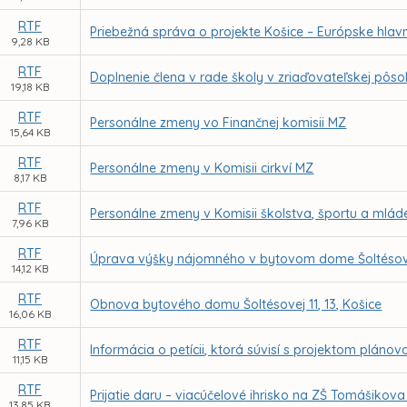
RTF
Priebežná správa o projekte Košice – Európske hlavn
9,28 KB
RTF
Doplnenie člena v rade školy v zriaďovateľskej pôs
19,18 KB
RTF
Personálne zmeny vo Finančnej komisii MZ
15,64 KB
RTF
Personálne zmeny v Komisii cirkví MZ
8,17 KB
RTF
Personálne zmeny v Komisii školstva, športu a mlá
7,96 KB
RTF
Úprava výšky nájomného v bytovom dome Šoltésovej 
14,12 KB
RTF
Obnova bytového domu Šoltésovej 11, 13, Košice
16,06 KB
RTF
Informácia o petícii, ktorá súvisí s projektom pl
11,15 KB
RTF
Prijatie daru – viacúčelové ihrisko na ZŠ Tomášikov
13,85 KB