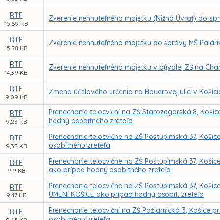
RTF
Zverenie nehnuteľného majetku (Nižná Úvrať) do sp
15,69 KB
RTF
Zverenie nehnuteľného majetku do správy MŠ Palári
15,38 KB
RTF
Zverenie nehnuteľného majetku v bývalej ZŠ na Char
14,39 KB
RTF
Zmena účelového určenia na Bauerovej ulici v Košici
9,09 KB
Prenechanie telocviční na ZŠ Starozagorská 8, Koš
RTF
hodný osobitného zreteľa
9,23 KB
Prenechanie telocvične na ZŠ Postupimská 37, Koši
RTF
osobitného zreteľa
9,33 KB
Prenechanie telocvične na ZŠ Postupimská 37, Koši
RTF
ako prípad hodný osobitného zreteľa
9,9 KB
Prenechanie telocvične na ZŠ Postupimská 37, Koš
RTF
UMENÍ KOŠICE ako prípad hodný osobit. zreteľa
9,47 KB
Prenechanie telocviční na ZŠ Požiarnická 3, Košice
RTF
osobitného zreteľa
9,65 KB