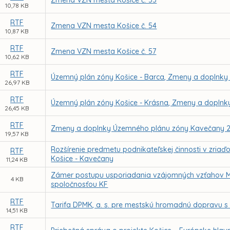
Zmena VZN mesta Košice č. 53
10,78 KB
RTF
Zmena VZN mesta Košice č. 54
10,87 KB
RTF
Zmena VZN mesta Košice č. 57
10,62 KB
RTF
Územný plán zóny Košice - Barca, Zmeny a doplnky 
26,97 KB
RTF
Územný plán zóny Košice - Krásna, Zmeny a doplnky
26,45 KB
RTF
Zmeny a doplnky Územného plánu zóny Kavečany 2
19,57 KB
Rozšírenie predmetu podnikateľskej činnosti v zriaď
RTF
Košice - Kavečany
11,24 KB
Zámer postupu usporiadania vzájomných vzťahov Me
4 KB
spoločnosťou KF
RTF
Tarifa DPMK, a. s. pre mestskú hromadnú dopravu s 
14,51 KB
RTF