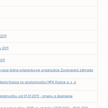
2011
 2011
011
ovacej listine príspevkovej organizácie Zoologická záhrada
sta Košice so spoločnosťou MFK Košice a. s. a
platnosťou od 01.01.2013 - zmeny a doplnenie