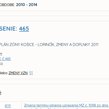
2010 - 2014
OBDOBIE:
SENIE:
465
LÁN ZÓNY KOŠICE - LORINČÍK, ZMENY A DOPLNKY 2011
T:
 Č.465
 KB
51
lebo
ZMENY VZN
:
é
Zmena termínu plnenia uznesenia MZ č. 1098 zo dňa 1
RTF