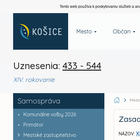
Tento web používa k poskytovaniu služieb a an
Mesto
Občan
Uznesenia:
433 - 544
XIV. rokovanie
Samospráva
Mests
Komunálne voľby 2026
Zasad
Primátor
X
NÁZOV:
Mestské zastupiteľstvo