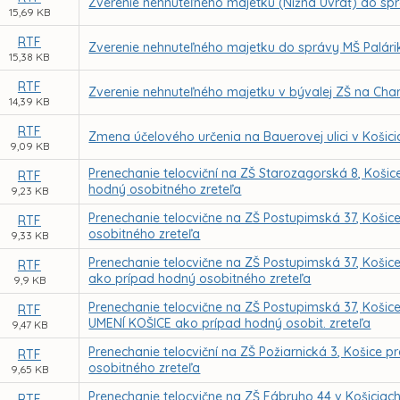
Zverenie nehnuteľného majetku (Nižná Úvrať) do sp
15,69 KB
RTF
Zverenie nehnuteľného majetku do správy MŠ Palári
15,38 KB
RTF
Zverenie nehnuteľného majetku v bývalej ZŠ na Char
14,39 KB
RTF
Zmena účelového určenia na Bauerovej ulici v Košici
9,09 KB
Prenechanie telocviční na ZŠ Starozagorská 8, Koš
RTF
hodný osobitného zreteľa
9,23 KB
Prenechanie telocvične na ZŠ Postupimská 37, Koši
RTF
osobitného zreteľa
9,33 KB
Prenechanie telocvične na ZŠ Postupimská 37, Koši
RTF
ako prípad hodný osobitného zreteľa
9,9 KB
Prenechanie telocvične na ZŠ Postupimská 37, Koš
RTF
UMENÍ KOŠICE ako prípad hodný osobit. zreteľa
9,47 KB
Prenechanie telocviční na ZŠ Požiarnická 3, Košice
RTF
osobitného zreteľa
9,65 KB
Prenechanie telocvične na ZŠ Fábryho 44 v Košicia
RTF