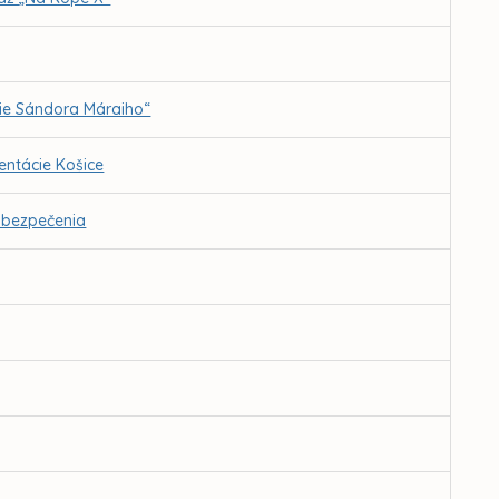
ie Sándora Máraiho“
ntácie Košice
abezpečenia