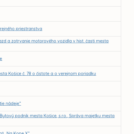
rejného priestranstva
azd a zotrvanie motorového vozidla v hist. časti mesta
ie
ta Košice č. 78 o čistote a o verejnom poriadku
ie nádeje“
 Bytový podnik mesta Košice, s.r.o., Správa majetku mesta
. až „Na Kope X“