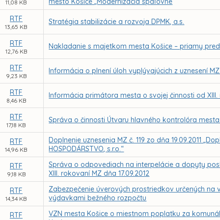
mesto Košice „Modernizácia spaľovne
11,08 KB
RTF
Stratégia stabilizácie a rozvoja DPMK, a.s.
13,65 KB
RTF
Nakladanie s majetkom mesta Košice – priamy preda
12,76 KB
RTF
Informácia o plnení úloh vyplývajúcich z uznesení MZ
9,23 KB
RTF
Informácia primátora mesta o svojej činnosti od XIII
8,46 KB
RTF
Správa o činnosti Útvaru hlavného kontrolóra mesta
17,18 KB
Doplnenie uznesenia MZ č. 119 zo dňa 19.09.2011 „D
RTF
HOSPODÁRSTVO, s.r.o.“
14,96 KB
Správa o odpovediach na interpelácie a dopyty pos
RTF
XIII. rokovaní MZ dňa 17.09.2012
9,18 KB
Zabezpečenie úverových prostriedkov určených na 
RTF
výdavkami bežného rozpočtu
14,34 KB
VZN mesta Košice o miestnom poplatku za komuná
RTF