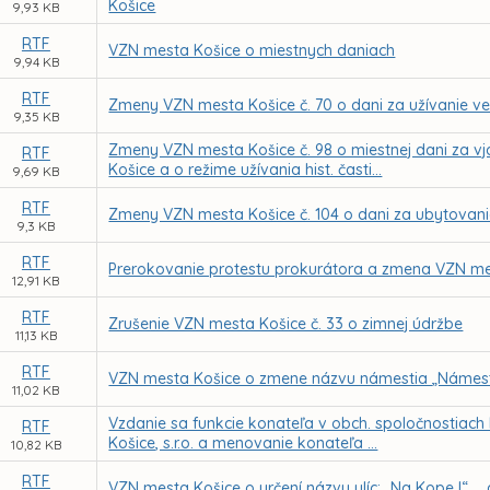
Košice
9,93 KB
RTF
VZN mesta Košice o miestnych daniach
9,94 KB
RTF
Zmeny VZN mesta Košice č. 70 o dani za užívanie ve
9,35 KB
Zmeny VZN mesta Košice č. 98 o miestnej dani za vj
RTF
Košice a o režime užívania hist. časti...
9,69 KB
RTF
Zmeny VZN mesta Košice č. 104 o dani za ubytovan
9,3 KB
RTF
Prerokovanie protestu prokurátora a zmena VZN mes
12,91 KB
RTF
Zrušenie VZN mesta Košice č. 33 o zimnej údržbe
11,13 KB
RTF
VZN mesta Košice o zmene názvu námestia „Námest
11,02 KB
Vzdanie sa funkcie konateľa v obch. spoločnostiach
RTF
Košice, s.r.o. a menovanie konateľa ...
10,82 KB
RTF
VZN mesta Košice o určení názvu ulíc: „Na Kope I“ ..