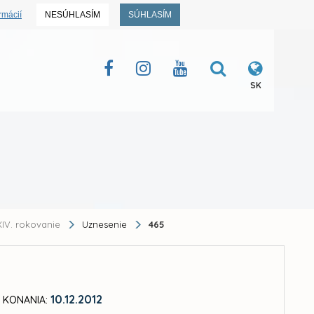
rmácií
NESÚHLASÍM
SÚHLASÍM
SK
IV. rokovanie
Uznesenie
465
10.12.2012
 KONANIA: