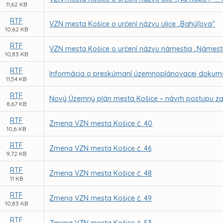
11,62 KB
RTF
VZN mesta Košice o určení názvu ulice „Bahýľova“
10,62 KB
RTF
VZN mesta Košice o určení názvu námestia „Námest
10,83 KB
RTF
Informácia o preskúmaní územnoplánovacej dokume
11,54 KB
RTF
Nový Územný plán mesta Košice – návrh postupu z
8,67 KB
RTF
Zmena VZN mesta Košice č. 40
10,6 KB
RTF
Zmena VZN mesta Košice č. 46
9,72 KB
RTF
Zmena VZN mesta Košice č. 48
11 KB
RTF
Zmena VZN mesta Košice č. 49
10,83 KB
RTF