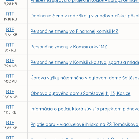
Priebežná správa o projekte Košice – Európske hlavn
9,28 KB
RTF
Doplnenie člena v rade školy v zriaďovateľskej pôs
19,18 KB
RTF
Personálne zmeny vo Finančnej komisii MZ
15,64 KB
RTF
Personálne zmeny v Komisii cirkví MZ
8,17 KB
RTF
Personálne zmeny v Komisii školstva, športu a mlá
7,96 KB
RTF
Úprava výšky nájomného v bytovom dome Šoltésovej 
14,12 KB
RTF
Obnova bytového domu Šoltésovej 11, 13, Košice
16,06 KB
RTF
Informácia o petícii, ktorá súvisí s projektom pl
11,15 KB
RTF
Prijatie daru – viacúčelové ihrisko na ZŠ Tomášikov
13,85 KB
RTF