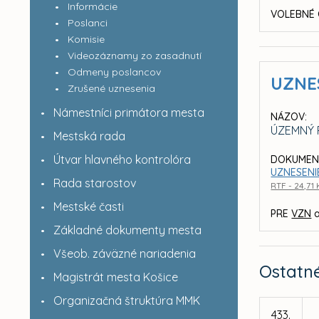
Informácie
VOLEBNÉ 
Poslanci
Komisie
Videozáznamy zo zasadnutí
Odmeny poslancov
UZNE
Zrušené uznesenia
Námestníci primátora mesta
NÁZOV:
ÚZEMNÝ P
Mestská rada
Útvar hlavného kontrolóra
DOKUMEN
UZNESENIE
Rada starostov
RTF - 24,71
Mestské časti
PRE
VZN
a
Základné dokumenty mesta
Všeob. záväzné nariadenia
Ostatn
Magistrát mesta Košice
Organizačná štruktúra MMK
433.