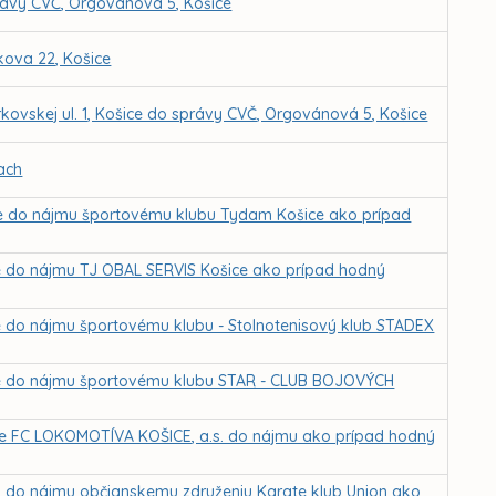
rávy CVČ, Orgovánová 5, Košice
kova 22, Košice
kovskej ul. 1, Košice do správy CVČ, Orgovánová 5, Košice
ach
ice do nájmu športovému klubu Tydam Košice ako prípad
ce do nájmu TJ OBAL SERVIS Košice ako prípad hodný
ce do nájmu športovému klubu - Stolnotenisový klub STADEX
ice do nájmu športovému klubu STAR - CLUB BOJOVÝCH
 pre FC LOKOMOTÍVA KOŠICE, a.s. do nájmu ako prípad hodný
ch do nájmu občianskemu združeniu Karate klub Union ako