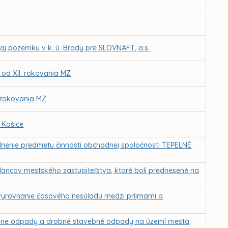
j pozemku v k. ú. Brody pre SLOVNAFT, a.s.
 od XII. rokovania MZ
. rokovania MZ
 Košice
oplnenie predmetu činnosti obchodnej spoločnosti TEPELNÉ
lancov mestského zastupiteľstva, ktoré boli prednesené na
vyrovnanie časového nesúladu medzi príjmami a
lne odpady a drobné stavebné odpady na území mesta