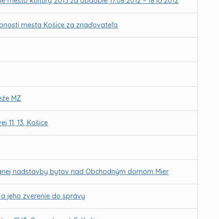
é mesto kultúry 2013 za obdobie 17.08.2012 – 18.10.2012
obnosti mesta Košice za zriaďovateľa
deže MZ
11, 13, Košice
ánovanej nadstavby bytov nad Obchodným domom Mier
a a jeho zverenie do správy