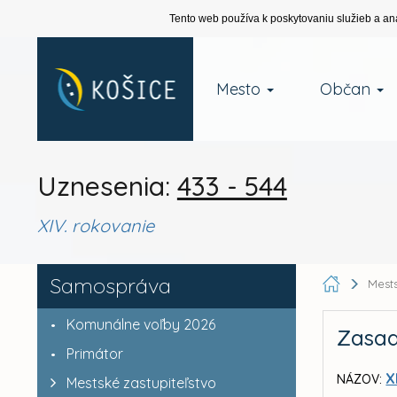
Tento web používa k poskytovaniu služieb a an
Mesto
Občan
Uznesenia:
433 - 544
XIV. rokovanie
Samospráva
Mests
Komunálne voľby 2026
Zasad
Primátor
X
NÁZOV:
Mestské zastupiteľstvo