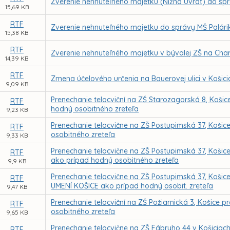
Zverenie nehnuteľného majetku (Nižná Úvrať) do sp
15,69 KB
RTF
Zverenie nehnuteľného majetku do správy MŠ Palári
15,38 KB
RTF
Zverenie nehnuteľného majetku v bývalej ZŠ na Char
14,39 KB
RTF
Zmena účelového určenia na Bauerovej ulici v Košici
9,09 KB
Prenechanie telocviční na ZŠ Starozagorská 8, Koš
RTF
hodný osobitného zreteľa
9,23 KB
Prenechanie telocvične na ZŠ Postupimská 37, Koši
RTF
osobitného zreteľa
9,33 KB
Prenechanie telocvične na ZŠ Postupimská 37, Koši
RTF
ako prípad hodný osobitného zreteľa
9,9 KB
Prenechanie telocvične na ZŠ Postupimská 37, Koš
RTF
UMENÍ KOŠICE ako prípad hodný osobit. zreteľa
9,47 KB
Prenechanie telocviční na ZŠ Požiarnická 3, Košice
RTF
osobitného zreteľa
9,65 KB
Prenechanie telocvične na ZŠ Fábryho 44 v Košicia
RTF