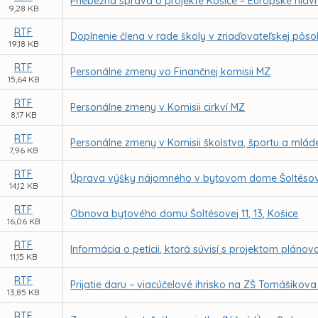
Priebežná správa o projekte Košice – Európske hlavn
9,28 KB
RTF
Doplnenie člena v rade školy v zriaďovateľskej pôs
19,18 KB
RTF
Personálne zmeny vo Finančnej komisii MZ
15,64 KB
RTF
Personálne zmeny v Komisii cirkví MZ
8,17 KB
RTF
Personálne zmeny v Komisii školstva, športu a mlá
7,96 KB
RTF
Úprava výšky nájomného v bytovom dome Šoltésovej 
14,12 KB
RTF
Obnova bytového domu Šoltésovej 11, 13, Košice
16,06 KB
RTF
Informácia o petícii, ktorá súvisí s projektom pl
11,15 KB
RTF
Prijatie daru – viacúčelové ihrisko na ZŠ Tomášikov
13,85 KB
RTF