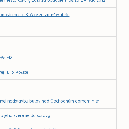
é mesto kultúry 2013 za obdobie 17.08.2012 – 18.10.2012
obnosti mesta Košice za zriaďovateľa
deže MZ
11, 13, Košice
ánovanej nadstavby bytov nad Obchodným domom Mier
a a jeho zverenie do správy