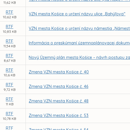
11,62 KB
RTF
VZN mesta Košice o určení názvu ulice „Bahýľova“
10,62 KB
RTF
VZN mesta Košice o určení názvu námestia „Námest
10,83 KB
RTF
Informácia o preskúmaní územnoplánovacej dokume
11,54 KB
RTF
Nový Územný plán mesta Košice – návrh postupu z
8,67 KB
RTF
Zmena VZN mesta Košice č. 40
10,6 KB
RTF
Zmena VZN mesta Košice č. 46
9,72 KB
RTF
Zmena VZN mesta Košice č. 48
11 KB
RTF
Zmena VZN mesta Košice č. 53
10,78 KB
RTF