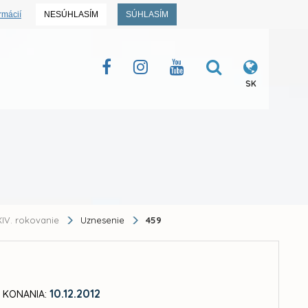
rmácií
NESÚHLASÍM
SÚHLASÍM
SK
IV. rokovanie
Uznesenie
459
10.12.2012
 KONANIA: