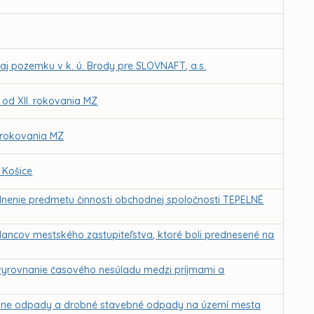
j pozemku v k. ú. Brody pre SLOVNAFT, a.s.
 od XII. rokovania MZ
. rokovania MZ
 Košice
oplnenie predmetu činnosti obchodnej spoločnosti TEPELNÉ
lancov mestského zastupiteľstva, ktoré boli prednesené na
vyrovnanie časového nesúladu medzi príjmami a
lne odpady a drobné stavebné odpady na území mesta