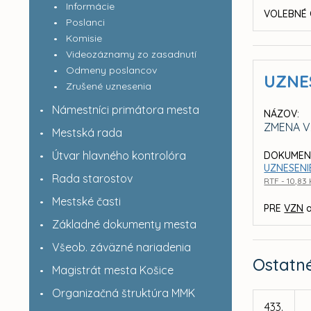
Informácie
VOLEBNÉ 
Poslanci
Komisie
Videozáznamy zo zasadnutí
Odmeny poslancov
UZNE
Zrušené uznesenia
Námestníci primátora mesta
NÁZOV:
ZMENA V
Mestská rada
Útvar hlavného kontrolóra
DOKUMEN
UZNESENI
Rada starostov
RTF - 10,83
Mestské časti
PRE
VZN
a
Základné dokumenty mesta
Všeob. záväzné nariadenia
Ostatn
Magistrát mesta Košice
Organizačná štruktúra MMK
433.