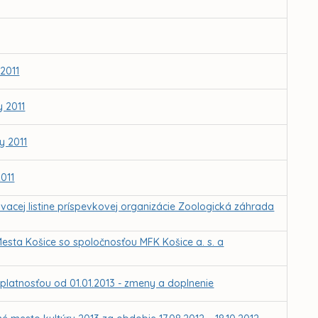
2011
 2011
y 2011
011
ovacej listine príspevkovej organizácie Zoologická záhrada
sta Košice so spoločnosťou MFK Košice a. s. a
platnosťou od 01.01.2013 - zmeny a doplnenie