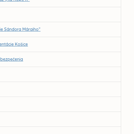
ie Sándora Máraiho“
ntácie Košice
abezpečenia