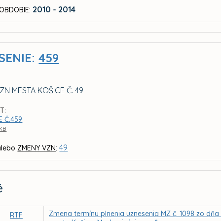
2010 - 2014
OBDOBIE:
SENIE:
459
ZN MESTA KOŠICE Č. 49
T:
E Č.459
 KB
49
lebo
ZMENY VZN
:
é
Zmena termínu plnenia uznesenia MZ č. 1098 zo dňa 1
RTF