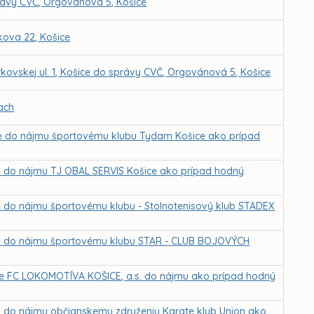
rávy CVČ, Orgovánová 5, Košice
kova 22, Košice
kovskej ul. 1, Košice do správy CVČ, Orgovánová 5, Košice
ach
ice do nájmu športovému klubu Tydam Košice ako prípad
ce do nájmu TJ OBAL SERVIS Košice ako prípad hodný
ce do nájmu športovému klubu - Stolnotenisový klub STADEX
ice do nájmu športovému klubu STAR - CLUB BOJOVÝCH
 pre FC LOKOMOTÍVA KOŠICE, a.s. do nájmu ako prípad hodný
ch do nájmu občianskemu združeniu Karate klub Union ako