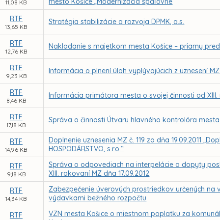
mesto Košice „Modernizácia spaľovne
11,08 KB
RTF
Stratégia stabilizácie a rozvoja DPMK, a.s.
13,65 KB
RTF
Nakladanie s majetkom mesta Košice – priamy preda
12,76 KB
RTF
Informácia o plnení úloh vyplývajúcich z uznesení MZ
9,23 KB
RTF
Informácia primátora mesta o svojej činnosti od XIII
8,46 KB
RTF
Správa o činnosti Útvaru hlavného kontrolóra mesta
17,18 KB
Doplnenie uznesenia MZ č. 119 zo dňa 19.09.2011 „D
RTF
HOSPODÁRSTVO, s.r.o.“
14,96 KB
Správa o odpovediach na interpelácie a dopyty pos
RTF
XIII. rokovaní MZ dňa 17.09.2012
9,18 KB
Zabezpečenie úverových prostriedkov určených na 
RTF
výdavkami bežného rozpočtu
14,34 KB
VZN mesta Košice o miestnom poplatku za komuná
RTF