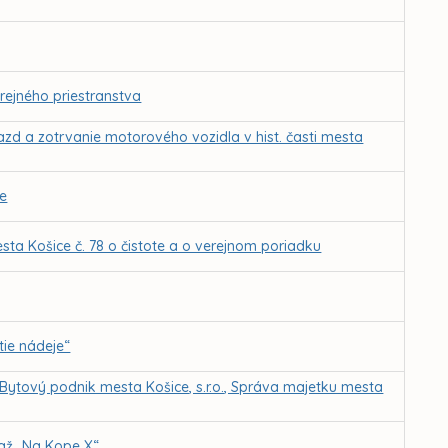
rejného priestranstva
azd a zotrvanie motorového vozidla v hist. časti mesta
ie
ta Košice č. 78 o čistote a o verejnom poriadku
ie nádeje“
 Bytový podnik mesta Košice, s.r.o., Správa majetku mesta
. až „Na Kope X“