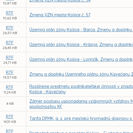
Zmena VZN mesta Košice č. 54
10,87 KB
RTF
Zmena VZN mesta Košice č. 57
10,62 KB
RTF
Územný plán zóny Košice - Barca, Zmeny a doplnky 
26,97 KB
RTF
Územný plán zóny Košice - Krásna, Zmeny a doplnky
26,45 KB
RTF
Územný plán zóny Košice - Lorinčík, Zmeny a doplnk
24,71 KB
RTF
Zmeny a doplnky Územného plánu zóny Kavečany 2
19,57 KB
Rozšírenie predmetu podnikateľskej činnosti v zriaď
RTF
Košice - Kavečany
11,24 KB
Zámer postupu usporiadania vzájomných vzťahov Me
4 KB
spoločnosťou KF
RTF
Tarifa DPMK, a. s. pre mestskú hromadnú dopravu s 
14,51 KB
RTF