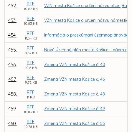
RTF
452.
VZN mesta Košice o určení názvu ulice „Bah
10,62 KB
RTF
453.
VZN mesta Košice o určení názvu námestia 
10,83 KB
RTF
454.
Informácia o preskúmaní územnoplánovacej
11,54 KB
RTF
455.
Nový Územný plán mesta Košice – návrh po
8,67 KB
RTF
456.
Zmena VZN mesta Košice č. 40
10,6 KB
RTF
457.
Zmena VZN mesta Košice č. 46
9,72 KB
RTF
458.
Zmena VZN mesta Košice č. 48
11 KB
RTF
459.
Zmena VZN mesta Košice č. 49
10,83 KB
RTF
460.
Zmena VZN mesta Košice č. 53
10,78 KB