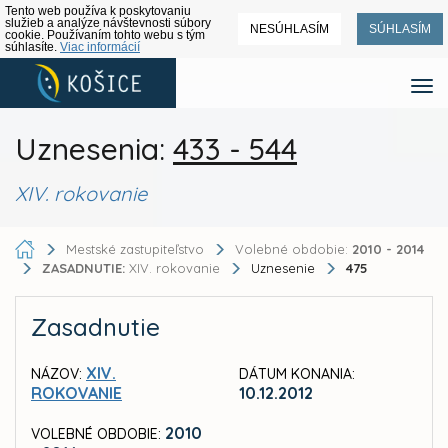
Tento web používa k poskytovaniu
služieb a analýze návštevnosti súbory
NESÚHLASÍM
SÚHLASÍM
cookie. Používaním tohto webu s tým
súhlasíte.
Viac informácií
Uznesenia:
433 - 544
XIV. rokovanie
Mestské zastupiteľstvo
Volebné obdobie:
2010 - 2014
ZASADNUTIE:
XIV. rokovanie
Uznesenie
475
Zasadnutie
XIV.
NÁZOV:
DÁTUM KONANIA:
ROKOVANIE
10.12.2012
2010
VOLEBNÉ OBDOBIE: