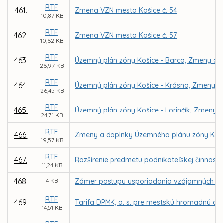
RTF
461.
Zmena VZN mesta Košice č. 54
10,87 KB
RTF
462.
Zmena VZN mesta Košice č. 57
10,62 KB
RTF
463.
Územný plán zóny Košice - Barca, Zmeny a d
26,97 KB
RTF
464.
Územný plán zóny Košice - Krásna, Zmeny a
26,45 KB
RTF
465.
Územný plán zóny Košice - Lorinčík, Zmeny a
24,71 KB
RTF
466.
Zmeny a doplnky Územného plánu zóny Kav
19,57 KB
RTF
467.
Rozšírenie predmetu podnikateľskej činnosti
11,24 KB
468.
4 KB
Zámer postupu usporiadania vzájomných vzť
RTF
469.
Tarifa DPMK, a. s. pre mestskú hromadnú dop
14,51 KB