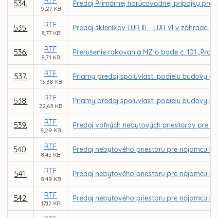
RTF
534.
Predaj Primárnej horúcovodnej prípojky pre 
9,27 KB
RTF
535.
Predaj skleníkov LUR III – LUR VI v záhrade 
8,77 KB
RTF
536.
Prerušenie rokovania MZ o bode č. 101 „Proj
8,71 KB
RTF
537.
Priamy predaj spoluvlast. podielu budovy pre
13,38 KB
RTF
538.
Priamy predaj spoluvlast. podielu budovy pre
22,68 KB
RTF
539.
Predaj voľných nebytových priestorov pre vla
8,29 KB
RTF
540.
Predaj nebytového priestoru pre nájomcu Mila
8,45 KB
RTF
541.
Predaj nebytového priestoru pre nájomcu Ing
8,49 KB
RTF
542.
Predaj nebytového priestoru pre nájomcu Ing
17,12 KB