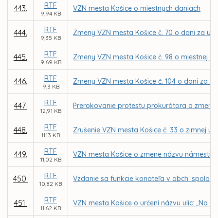
RTF
443.
VZN mesta Košice o miestnych daniach
9,94 KB
RTF
444.
Zmeny VZN mesta Košice č. 70 o dani za užív
9,35 KB
RTF
445.
Zmeny VZN mesta Košice č. 98 o miestnej dani 
9,69 KB
RTF
446.
Zmeny VZN mesta Košice č. 104 o dani za u
9,3 KB
RTF
447.
Prerokovanie protestu prokurátora a zmena 
12,91 KB
RTF
448.
Zrušenie VZN mesta Košice č. 33 o zimnej úd
11,13 KB
RTF
449.
VZN mesta Košice o zmene názvu námestia 
11,02 KB
RTF
450.
Vzdanie sa funkcie konateľa v obch. spoločno
10,82 KB
RTF
451.
VZN mesta Košice o určení názvu ulíc: „Na Kop
11,62 KB