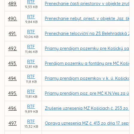
RTF
489.
Prenechanie časti priestorov v objekte zruš.
9,33 KB
RTF
490.
Prenechanie nebyt. priest. v objekte Jaz. šk
9,84 KB
RTF
491.
Prenechanie telocviční na ZŠ Belehradská 21
10,06 KB
RTF
492.
Priamy prenájom pozemku pre Košický samos
11,46 KB
RTF
493.
Prenájom pozemku a fontány pre MČ Košice
12,81 KB
RTF
494.
Priamy prenájom pozemkov v k. ú. Košická 
11,8 KB
RTF
495.
Priamy prenájom poz. pre MČ K.N.Ves za účelo
11,81 KB
RTF
496.
Zrušenie uznesenia MZ Košiciach č. 253 zo d
9,89 KB
RTF
497.
Oprava uznesenia MZ č. 413 zo dňa 17. sep
15,32 KB