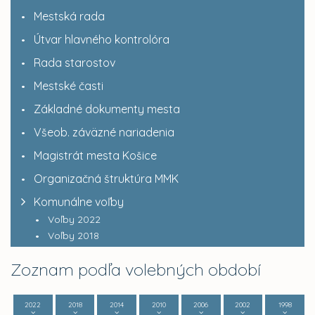
Mestská rada
Útvar hlavného kontrolóra
Rada starostov
Mestské časti
Základné dokumenty mesta
Všeob. záväzné nariadenia
Magistrát mesta Košice
Organizačná štruktúra MMK
Komunálne voľby
Voľby 2022
Voľby 2018
Zoznam podľa volebných období
2022
2018
2014
2010
2006
2002
1998