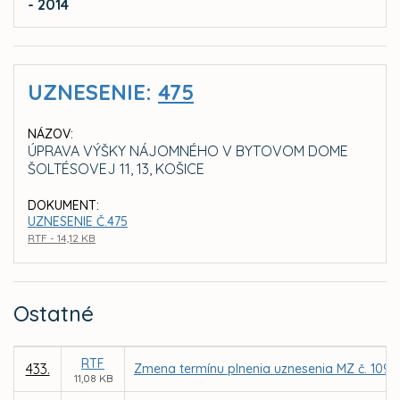
- 2014
UZNESENIE:
475
NÁZOV:
ÚPRAVA VÝŠKY NÁJOMNÉHO V BYTOVOM DOME
ŠOLTÉSOVEJ 11, 13, KOŠICE
DOKUMENT:
UZNESENIE Č.475
RTF - 14,12 KB
Ostatné
RTF
433.
Zmena termínu plnenia uznesenia MZ č. 1098 
11,08 KB