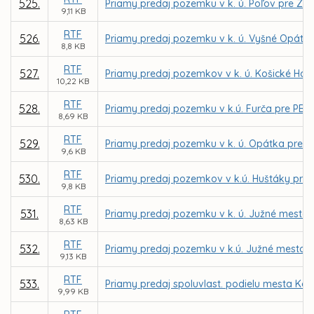
525.
Priamy predaj pozemku v k. ú. Poľov pre Z
9,11 KB
RTF
526.
Priamy predaj pozemku v k. ú. Vyšné Opátsk
8,8 KB
RTF
527.
Priamy predaj pozemkov v k. ú. Košické Hámr
10,22 KB
RTF
528.
Priamy predaj pozemku v k.ú. Furča pre PB Ca
8,69 KB
RTF
529.
Priamy predaj pozemku v k. ú. Opátka pre Ľ
9,6 KB
RTF
530.
Priamy predaj pozemkov v k.ú. Huštáky pre 
9,8 KB
RTF
531.
Priamy predaj pozemku v k. ú. Južné mesto 
8,63 KB
RTF
532.
Priamy predaj pozemku v k.ú. Južné mesto 
9,13 KB
RTF
533.
Priamy predaj spoluvlast. podielu mesta Koš
9,99 KB