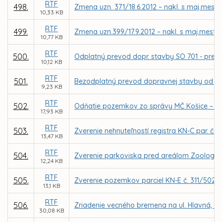
RTF
498.
Zmena uzn. 371/18.6.2012 – nakl. s maj.mesta
10,33 KB
RTF
499.
Zmena uzn.399/17.9.2012 – nakl. s maj.mesta 
10,77 KB
RTF
500.
Odplatný prevod dopr. stavby SO 701 - preložka
10,12 KB
RTF
501.
Bezodplatný prevod dopravnej stavby od firmy
9,23 KB
RTF
502.
Odňatie pozemkov zo správy MČ Košice – Sí
17,93 KB
RTF
503.
Zverenie nehnuteľností registra KN-C par. č. 
13,47 KB
RTF
504.
Zverenie parkoviska pred areálom Zoologick
12,24 KB
RTF
505.
Zverenie pozemkov parciel KN-E č. 311/502 a
13,1 KB
RTF
506.
Zriadenie vecného bremena na ul. Hlavná, na
30,08 KB