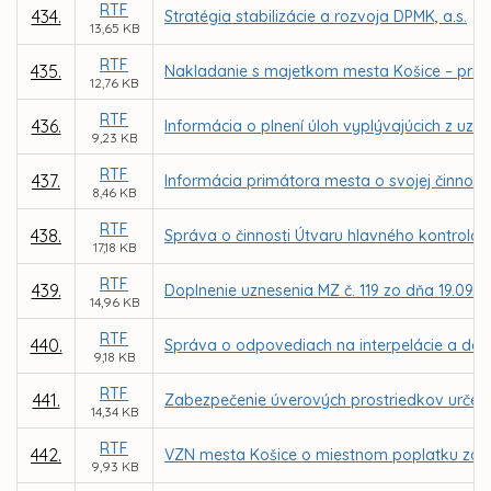
RTF
434.
Stratégia stabilizácie a rozvoja DPMK, a.s.
13,65 KB
RTF
435.
Nakladanie s majetkom mesta Košice – priam
12,76 KB
RTF
436.
Informácia o plnení úloh vyplývajúcich z uzn
9,23 KB
RTF
437.
Informácia primátora mesta o svojej činnosti
8,46 KB
RTF
438.
Správa o činnosti Útvaru hlavného kontrolór
17,18 KB
RTF
439.
Doplnenie uznesenia MZ č. 119 zo dňa 19.09.
14,96 KB
RTF
440.
Správa o odpovediach na interpelácie a dopy
9,18 KB
RTF
441.
Zabezpečenie úverových prostriedkov určen
14,34 KB
RTF
442.
VZN mesta Košice o miestnom poplatku za
9,93 KB