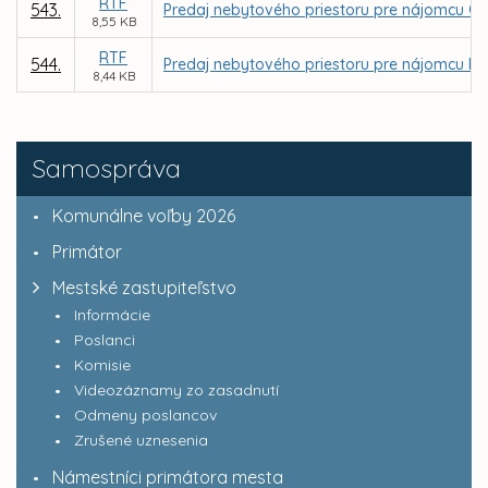
RTF
543.
Predaj nebytového priestoru pre nájomcu GRAPH
8,55 KB
RTF
544.
Predaj nebytového priestoru pre nájomcu FARIN
8,44 KB
Samospráva
Komunálne voľby 2026
Primátor
Mestské zastupiteľstvo
Informácie
Poslanci
Komisie
Videozáznamy zo zasadnutí
Odmeny poslancov
Zrušené uznesenia
Námestníci primátora mesta