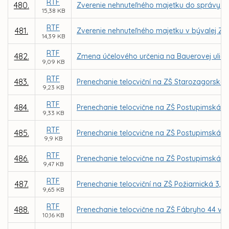
RTF
480.
Zverenie nehnuteľného majetku do správy MŠ
15,38 KB
RTF
481.
Zverenie nehnuteľného majetku v bývalej ZŠ 
14,39 KB
RTF
482.
Zmena účelového určenia na Bauerovej ulici 
9,09 KB
RTF
483.
Prenechanie telocviční na ZŠ Starozagorská
9,23 KB
RTF
484.
Prenechanie telocvične na ZŠ Postupimská 3
9,33 KB
RTF
485.
Prenechanie telocvične na ZŠ Postupimská 3
9,9 KB
RTF
486.
Prenechanie telocvične na ZŠ Postupimská 
9,47 KB
RTF
487.
Prenechanie telocviční na ZŠ Požiarnická 3,
9,65 KB
RTF
488.
Prenechanie telocvične na ZŠ Fábryho 44 v 
10,16 KB