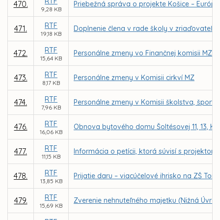
RTF
470.
Priebežná správa o projekte Košice – Európsk
9,28 KB
RTF
471.
Doplnenie člena v rade školy v zriaďovateľs
19,18 KB
RTF
472.
Personálne zmeny vo Finančnej komisii MZ
15,64 KB
RTF
473.
Personálne zmeny v Komisii cirkví MZ
8,17 KB
RTF
474.
Personálne zmeny v Komisii školstva, šport
7,96 KB
RTF
476.
Obnova bytového domu Šoltésovej 11, 13, Ko
16,06 KB
RTF
477.
Informácia o petícii, ktorá súvisí s proje
11,15 KB
RTF
478.
Prijatie daru – viacúčelové ihrisko na ZŠ To
13,85 KB
RTF
479.
Zverenie nehnuteľného majetku (Nižná Úvrať
15,69 KB