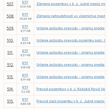
RTF
507.
Zámena pozemkov v k. ú. Južné mesto medzi
10,01 KB
RTF
508.
Zámena nehnuteľností vo vlastníctve mesta Ko
35,69 KB
RTF
509.
Určenie spôsobu prevodu – priamy predaj po
8,77 KB
RTF
510.
Určenie spôsobu prevodu pozemku parc. č. 5
8,35 KB
RTF
511.
Určenie spôsobu prevodu – priamy predaj čas
8,57 KB
RTF
512.
Určenie spôsobu prevodu – priamy predaj p
9,18 KB
RTF
513.
Určenie spôsobu prevodu – priamy predaj po
8,91 KB
RTF
514.
Prevod pozemkov v k. ú. Košická Nová Ves
11,2 KB
RTF
515.
Prevod časti pozemku v k. ú. Južné mesto p
8,88 KB