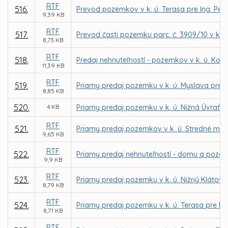
RTF
516.
Prevod pozemkov v k. ú. Terasa pre Ing. Pe
9,39 KB
RTF
517.
Prevod časti pozemku parc. č. 3909/10 v k. ú
8,73 KB
RTF
518.
Predaj nehnuteľností - pozemkov v k. ú. Ko
11,39 KB
RTF
519.
Priamy predaj pozemku v k. ú. Myslava pre MU
8,85 KB
520.
4 KB
Priamy predaj pozemku v k. ú. Nižná Úvrať d
RTF
521.
Priamy predaj pozemkov v k. ú. Stredné me
9,65 KB
RTF
522.
Priamy predaj nehnuteľností - domu a pozemk
9,9 KB
RTF
523.
Priamy predaj pozemku v k. ú. Nižný Klátov 
8,79 KB
RTF
524.
Priamy predaj pozemku v k. ú. Terasa pre NE
8,71 KB
RTF