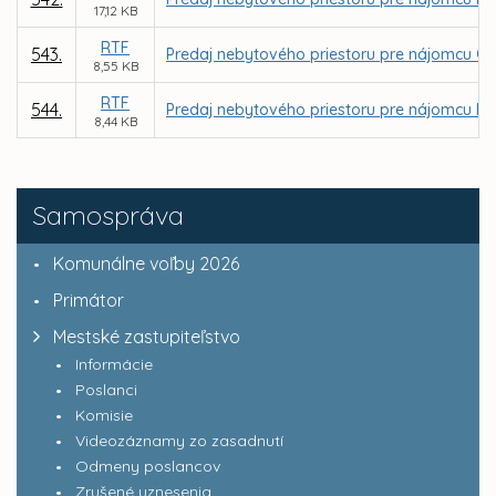
17,12 KB
RTF
543.
Predaj nebytového priestoru pre nájomcu GRAPH
8,55 KB
RTF
544.
Predaj nebytového priestoru pre nájomcu FARIN
8,44 KB
Samospráva
Komunálne voľby 2026
Primátor
Mestské zastupiteľstvo
Informácie
Poslanci
Komisie
Videozáznamy zo zasadnutí
Odmeny poslancov
Zrušené uznesenia