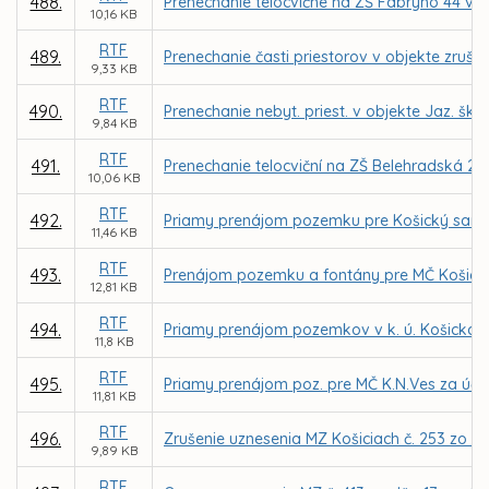
488.
Prenechanie telocvične na ZŠ Fábryho 44 v 
10,16 KB
RTF
489.
Prenechanie časti priestorov v objekte zruš.
9,33 KB
RTF
490.
Prenechanie nebyt. priest. v objekte Jaz. šk
9,84 KB
RTF
491.
Prenechanie telocviční na ZŠ Belehradská 21
10,06 KB
RTF
492.
Priamy prenájom pozemku pre Košický samos
11,46 KB
RTF
493.
Prenájom pozemku a fontány pre MČ Košice
12,81 KB
RTF
494.
Priamy prenájom pozemkov v k. ú. Košická 
11,8 KB
RTF
495.
Priamy prenájom poz. pre MČ K.N.Ves za účelo
11,81 KB
RTF
496.
Zrušenie uznesenia MZ Košiciach č. 253 zo d
9,89 KB
RTF