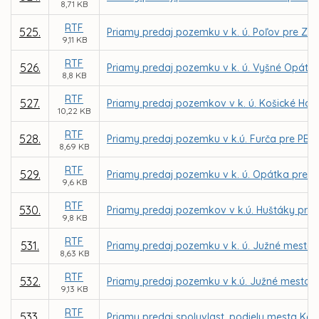
8,71 KB
RTF
525.
Priamy predaj pozemku v k. ú. Poľov pre Z
9,11 KB
RTF
526.
Priamy predaj pozemku v k. ú. Vyšné Opátsk
8,8 KB
RTF
527.
Priamy predaj pozemkov v k. ú. Košické Hámr
10,22 KB
RTF
528.
Priamy predaj pozemku v k.ú. Furča pre PB Ca
8,69 KB
RTF
529.
Priamy predaj pozemku v k. ú. Opátka pre Ľ
9,6 KB
RTF
530.
Priamy predaj pozemkov v k.ú. Huštáky pre 
9,8 KB
RTF
531.
Priamy predaj pozemku v k. ú. Južné mesto 
8,63 KB
RTF
532.
Priamy predaj pozemku v k.ú. Južné mesto 
9,13 KB
RTF
533.
Priamy predaj spoluvlast. podielu mesta Koš