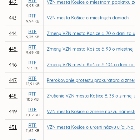
RTF
442.
VZN mesta Košice o miestnom poplatku za
9,93 KB
RTF
443.
VZN mesta Košice o miestnych daniach
9,94 KB
RTF
444.
Zmeny VZN mesta Košice č. 70 o dani za užív
9,35 KB
RTF
445.
Zmeny VZN mesta Košice č. 98 o miestnej dani 
9,69 KB
RTF
446.
Zmeny VZN mesta Košice č. 104 o dani za u
9,3 KB
RTF
447.
Prerokovanie protestu prokurátora a zmena 
12,91 KB
RTF
448.
Zrušenie VZN mesta Košice č. 33 o zimnej úd
11,13 KB
RTF
449.
VZN mesta Košice o zmene názvu námestia 
11,02 KB
RTF
451.
VZN mesta Košice o určení názvu ulíc: „Na Kop
11,62 KB