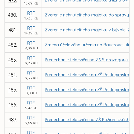
479.
Zverenie nehnuteľného majetku (Nižná Úvrať
15,69 KB
RTF
480.
Zverenie nehnuteľného majetku do správy MŠ
15,38 KB
RTF
481.
Zverenie nehnuteľného majetku v bývalej ZŠ 
14,39 KB
RTF
482.
Zmena účelového určenia na Bauerovej ulici 
9,09 KB
RTF
483.
Prenechanie telocviční na ZŠ Starozagorská
9,23 KB
RTF
484.
Prenechanie telocvične na ZŠ Postupimská 3
9,33 KB
RTF
485.
Prenechanie telocvične na ZŠ Postupimská 3
9,9 KB
RTF
486.
Prenechanie telocvične na ZŠ Postupimská 
9,47 KB
RTF
487.
Prenechanie telocviční na ZŠ Požiarnická 3,
9,65 KB
RTF