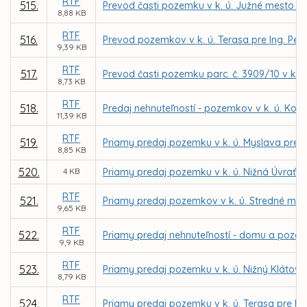
RTF
515.
Prevod časti pozemku v k. ú. Južné mesto p
8,88 KB
RTF
516.
Prevod pozemkov v k. ú. Terasa pre Ing. Pe
9,39 KB
RTF
517.
Prevod časti pozemku parc. č. 3909/10 v k. ú
8,73 KB
RTF
518.
Predaj nehnuteľností - pozemkov v k. ú. Ko
11,39 KB
RTF
519.
Priamy predaj pozemku v k. ú. Myslava pre MU
8,85 KB
520.
4 KB
Priamy predaj pozemku v k. ú. Nižná Úvrať d
RTF
521.
Priamy predaj pozemkov v k. ú. Stredné me
9,65 KB
RTF
522.
Priamy predaj nehnuteľností - domu a pozemk
9,9 KB
RTF
523.
Priamy predaj pozemku v k. ú. Nižný Klátov 
8,79 KB
RTF
524.
Priamy predaj pozemku v k. ú. Terasa pre NE