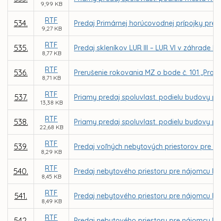
9,99 KB
RTF
534.
Predaj Primárnej horúcovodnej prípojky pre 
9,27 KB
RTF
535.
Predaj skleníkov LUR III – LUR VI v záhrade 
8,77 KB
RTF
536.
Prerušenie rokovania MZ o bode č. 101 „Proj
8,71 KB
RTF
537.
Priamy predaj spoluvlast. podielu budovy pre
13,38 KB
RTF
538.
Priamy predaj spoluvlast. podielu budovy pre
22,68 KB
RTF
539.
Predaj voľných nebytových priestorov pre vla
8,29 KB
RTF
540.
Predaj nebytového priestoru pre nájomcu Mila
8,45 KB
RTF
541.
Predaj nebytového priestoru pre nájomcu Ing
8,49 KB
RTF
542.
Predaj nebytového priestoru pre nájomcu Ing