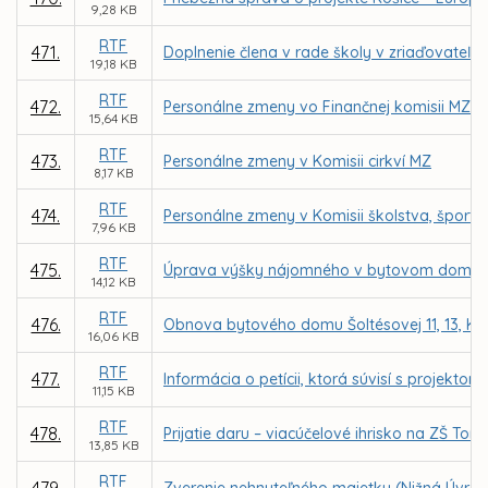
9,28 KB
RTF
471.
Doplnenie člena v rade školy v zriaďovateľs
19,18 KB
RTF
472.
Personálne zmeny vo Finančnej komisii MZ
15,64 KB
RTF
473.
Personálne zmeny v Komisii cirkví MZ
8,17 KB
RTF
474.
Personálne zmeny v Komisii školstva, šport
7,96 KB
RTF
475.
Úprava výšky nájomného v bytovom dome Šolt
14,12 KB
RTF
476.
Obnova bytového domu Šoltésovej 11, 13, Ko
16,06 KB
RTF
477.
Informácia o petícii, ktorá súvisí s proje
11,15 KB
RTF
478.
Prijatie daru – viacúčelové ihrisko na ZŠ To
13,85 KB
RTF