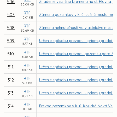
RTF
506.
Zriadenie vecného bremena na ul. Hlavná, na
30,08 KB
RTF
507.
Zámena pozemkov v k. ú. Južné mesto medzi
10,01 KB
RTF
508.
Zámena nehnuteľností vo vlastníctve mesta Ko
35,69 KB
RTF
509.
Určenie spôsobu prevodu – priamy predaj po
8,77 KB
RTF
510.
Určenie spôsobu prevodu pozemku parc. č. 5
8,35 KB
RTF
511.
Určenie spôsobu prevodu – priamy predaj čas
8,57 KB
RTF
512.
Určenie spôsobu prevodu – priamy predaj p
9,18 KB
RTF
513.
Určenie spôsobu prevodu – priamy predaj po
8,91 KB
RTF
514.
Prevod pozemkov v k. ú. Košická Nová Ves
11,2 KB