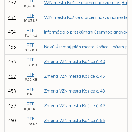
RTF
452.
VZN mesta Košice o určení názvu ulice „Bah
10,62 KB
RTF
453.
VZN mesta Košice o určení názvu námestia 
10,83 KB
RTF
454.
Informácia o preskúmaní územnoplánovacej
11,54 KB
RTF
455.
Nový Územný plán mesta Košice – návrh po
8,67 KB
RTF
456.
Zmena VZN mesta Košice č. 40
10,6 KB
RTF
457.
Zmena VZN mesta Košice č. 46
9,72 KB
RTF
458.
Zmena VZN mesta Košice č. 48
11 KB
RTF
459.
Zmena VZN mesta Košice č. 49
10,83 KB
RTF
460.
Zmena VZN mesta Košice č. 53
10,78 KB