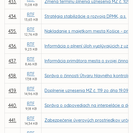
433.
Zmena termínu plnenia uznesenia MZ č. 1098 
11,08 KB
RTF
434.
Stratégia stabilizácie a rozvoja DPMK, a.s.
13,65 KB
RTF
435.
Nakladanie s majetkom mesta Košice – priam
12,76 KB
RTF
436.
Informácia o plnení úloh vyplývajúcich z uzn
9,23 KB
RTF
437.
Informácia primátora mesta o svojej činnosti
8,46 KB
RTF
438.
Správa o činnosti Útvaru hlavného kontrolór
17,18 KB
RTF
439.
Doplnenie uznesenia MZ č. 119 zo dňa 19.09.
14,96 KB
RTF
440.
Správa o odpovediach na interpelácie a dopy
9,18 KB
RTF
441.
Zabezpečenie úverových prostriedkov určen
14,34 KB