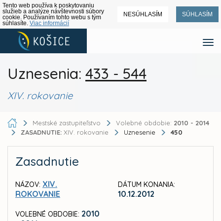
Tento web používa k poskytovaniu
služieb a analýze návštevnosti súbory
NESÚHLASÍM
SÚHLASÍM
cookie. Používaním tohto webu s tým
súhlasíte.
Viac informácií
Uznesenia:
433 - 544
XIV. rokovanie
Mestské zastupiteľstvo
Volebné obdobie:
2010 - 2014
ZASADNUTIE:
XIV. rokovanie
Uznesenie
450
Zasadnutie
XIV.
NÁZOV:
DÁTUM KONANIA:
ROKOVANIE
10.12.2012
2010
VOLEBNÉ OBDOBIE: