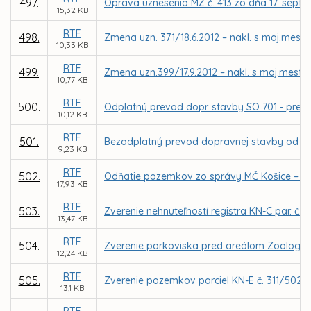
497.
Oprava uznesenia MZ č. 413 zo dňa 17. sep
15,32 KB
RTF
498.
Zmena uzn. 371/18.6.2012 – nakl. s maj.mesta
10,33 KB
RTF
499.
Zmena uzn.399/17.9.2012 – nakl. s maj.mesta 
10,77 KB
RTF
500.
Odplatný prevod dopr. stavby SO 701 - preložka
10,12 KB
RTF
501.
Bezodplatný prevod dopravnej stavby od firmy
9,23 KB
RTF
502.
Odňatie pozemkov zo správy MČ Košice – Sí
17,93 KB
RTF
503.
Zverenie nehnuteľností registra KN-C par. č. 
13,47 KB
RTF
504.
Zverenie parkoviska pred areálom Zoologick
12,24 KB
RTF
505.
Zverenie pozemkov parciel KN-E č. 311/502 a
13,1 KB