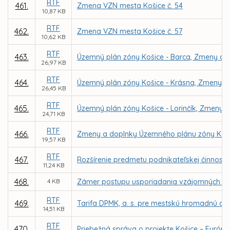
RTF
461.
Zmena VZN mesta Košice č. 54
10,87 KB
RTF
462.
Zmena VZN mesta Košice č. 57
10,62 KB
RTF
463.
Územný plán zóny Košice - Barca, Zmeny a d
26,97 KB
RTF
464.
Územný plán zóny Košice - Krásna, Zmeny a
26,45 KB
RTF
465.
Územný plán zóny Košice - Lorinčík, Zmeny a
24,71 KB
RTF
466.
Zmeny a doplnky Územného plánu zóny Kav
19,57 KB
RTF
467.
Rozšírenie predmetu podnikateľskej činnosti
11,24 KB
468.
4 KB
Zámer postupu usporiadania vzájomných vzť
RTF
469.
Tarifa DPMK, a. s. pre mestskú hromadnú dop
14,51 KB
RTF
470.
Priebežná správa o projekte Košice – Európsk