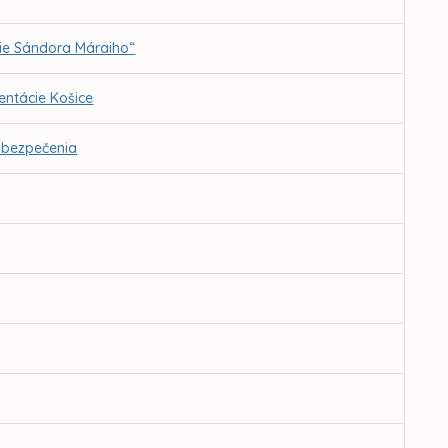
ie Sándora Máraiho“
ntácie Košice
abezpečenia