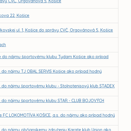
rávy CVČ, Orgovánová 5, Košice
kova 22, Košice
kovskej ul. 1, Košice do správy CVČ, Orgovánová 5, Košice
ach
ice do nájmu športovému klubu Tydam Košice ako prípad
ce do nájmu TJ OBAL SERVIS Košice ako prípad hodný
ce do nájmu športovému klubu - Stolnotenisový klub STADEX
ice do nájmu športovému klubu STAR - CLUB BOJOVÝCH
 pre FC LOKOMOTÍVA KOŠICE, a.s. do nájmu ako prípad hodný
ch do nájmu občianskemu združeniu Karate klub Union ako