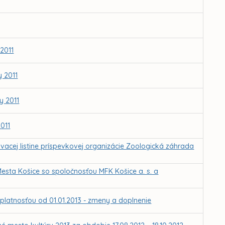
2011
 2011
y 2011
011
ovacej listine príspevkovej organizácie Zoologická záhrada
sta Košice so spoločnosťou MFK Košice a. s. a
platnosťou od 01.01.2013 - zmeny a doplnenie