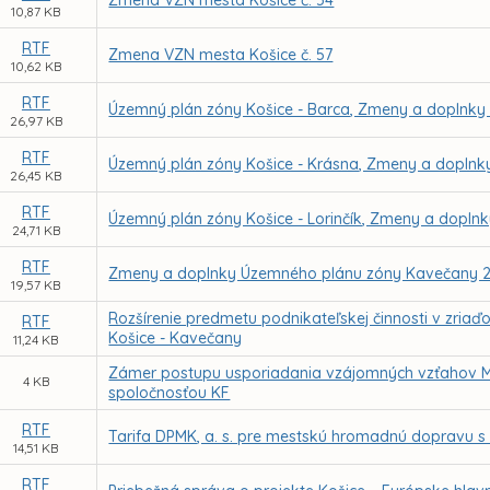
Zmena VZN mesta Košice č. 54
10,87 KB
RTF
Zmena VZN mesta Košice č. 57
10,62 KB
RTF
Územný plán zóny Košice - Barca, Zmeny a doplnky 
26,97 KB
RTF
Územný plán zóny Košice - Krásna, Zmeny a doplnky
26,45 KB
RTF
Územný plán zóny Košice - Lorinčík, Zmeny a doplnk
24,71 KB
RTF
Zmeny a doplnky Územného plánu zóny Kavečany 2
19,57 KB
Rozšírenie predmetu podnikateľskej činnosti v zriaď
RTF
Košice - Kavečany
11,24 KB
Zámer postupu usporiadania vzájomných vzťahov Me
4 KB
spoločnosťou KF
RTF
Tarifa DPMK, a. s. pre mestskú hromadnú dopravu s 
14,51 KB
RTF