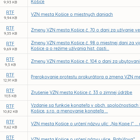
Košice
9,93 KB
RTF
VZN mesta Košice o miestnych daniach
9,94 KB
RTF
Zmeny VZN mesta Košice č. 70 o dani za užívanie ve
9,35 KB
Zmeny VZN mesta Košice č. 98 o miestnej dani za vj
RTF
Košice a o režime užívania hist. časti...
9,69 KB
RTF
Zmeny VZN mesta Košice č. 104 o dani za ubytovan
9,3 KB
RTF
Prerokovanie protestu prokurátora a zmena VZN mes
12,91 KB
RTF
Zrušenie VZN mesta Košice č. 33 o zimnej údržbe
11,13 KB
Vzdanie sa funkcie konateľa v obch. spoločnostiach
RTF
Košice, s.r.o. a menovanie konateľa ...
10,82 KB
RTF
VZN mesta Košice o určení názvu ulíc: „Na Kope I“ ..
11,62 KB
RTF
VZN mesta Košice o určení názvu ulice „Bahýľova“