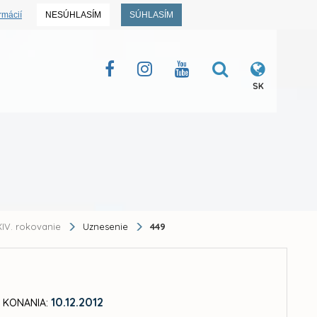
rmácií
NESÚHLASÍM
SÚHLASÍM
SK
IV. rokovanie
Uznesenie
449
10.12.2012
 KONANIA: