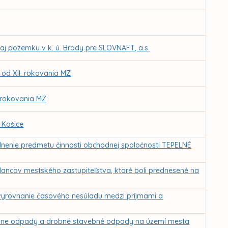
j pozemku v k. ú. Brody pre SLOVNAFT, a.s.
 od XII. rokovania MZ
. rokovania MZ
 Košice
oplnenie predmetu činnosti obchodnej spoločnosti TEPELNÉ
lancov mestského zastupiteľstva, ktoré boli prednesené na
vyrovnanie časového nesúladu medzi príjmami a
lne odpady a drobné stavebné odpady na území mesta