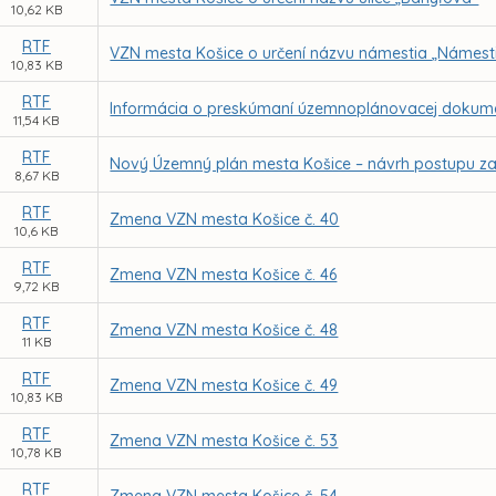
10,62 KB
RTF
VZN mesta Košice o určení názvu námestia „Námest
10,83 KB
RTF
Informácia o preskúmaní územnoplánovacej dokume
11,54 KB
RTF
Nový Územný plán mesta Košice – návrh postupu z
8,67 KB
RTF
Zmena VZN mesta Košice č. 40
10,6 KB
RTF
Zmena VZN mesta Košice č. 46
9,72 KB
RTF
Zmena VZN mesta Košice č. 48
11 KB
RTF
Zmena VZN mesta Košice č. 49
10,83 KB
RTF
Zmena VZN mesta Košice č. 53
10,78 KB
RTF