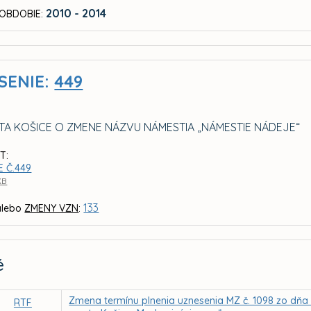
2010 - 2014
OBDOBIE:
SENIE:
449
TA KOŠICE O ZMENE NÁZVU NÁMESTIA „NÁMESTIE NÁDEJE“
T:
E Č.449
KB
133
lebo
ZMENY VZN
:
é
Zmena termínu plnenia uznesenia MZ č. 1098 zo dňa 1
RTF