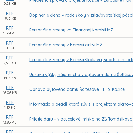
Priebežná správa o projekte Košice – Európske hlavn
9,28 KB
RTF
Doplnenie člena v rade školy v zriaďovateľskej pôs
19,18 KB
RTF
Personálne zmeny vo Finančnej komisii MZ
15,64 KB
RTF
Personálne zmeny v Komisii cirkví MZ
8,17 KB
RTF
Personálne zmeny v Komisii školstva, športu a mlá
7,96 KB
RTF
Úprava výšky nájomného v bytovom dome Šoltésovej 
14,12 KB
RTF
Obnova bytového domu Šoltésovej 11, 13, Košice
16,06 KB
RTF
Informácia o petícii, ktorá súvisí s projektom pl
11,15 KB
RTF
Prijatie daru – viacúčelové ihrisko na ZŠ Tomášikov
13,85 KB
RTF