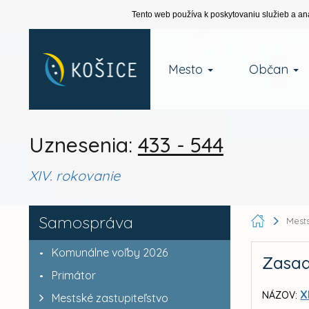
Tento web používa k poskytovaniu služieb a an
Mesto
Občan
Uznesenia:
433 - 544
XIV. rokovanie
Samospráva
Mests
Komunálne voľby 2026
Zasad
Primátor
X
NÁZOV:
Mestské zastupiteľstvo