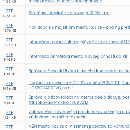
mesto Košice „Modernizácia spaľovne
11,08 KB
RTF
Stratégia stabilizácie a rozvoja DPMK, a.s.
13,65 KB
RTF
Nakladanie s majetkom mesta Košice – priamy preda
12,76 KB
RTF
Informácia o plnení úloh vyplývajúcich z uznesení MZ
9,23 KB
RTF
Informácia primátora mesta o svojej činnosti od XIII
8,46 KB
RTF
Správa o činnosti Útvaru hlavného kontrolóra mesta
17,18 KB
Doplnenie uznesenia MZ č. 119 zo dňa 19.09.2011 „D
RTF
HOSPODÁRSTVO, s.r.o.“
14,96 KB
Správa o odpovediach na interpelácie a dopyty pos
RTF
XIII. rokovaní MZ dňa 17.09.2012
9,18 KB
Zabezpečenie úverových prostriedkov určených na 
RTF
výdavkami bežného rozpočtu
14,34 KB
VZN mesta Košice o miestnom poplatku za komuná
RTF