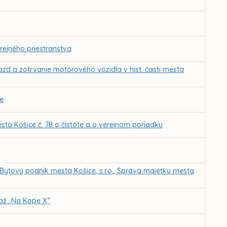
rejného priestranstva
azd a zotrvanie motorového vozidla v hist. časti mesta
ie
ta Košice č. 78 o čistote a o verejnom poriadku
 Bytový podnik mesta Košice, s.r.o., Správa majetku mesta
. až „Na Kope X“