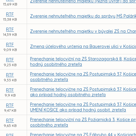
Zverenie nehnuteľného majetku (Nižná Úvrať) do sp
15,69 KB
RTF
Zverenie nehnuteľného majetku do správy MŠ Palári
15,38 KB
RTF
Zverenie nehnuteľného majetku v bývalej ZŠ na Char
14,39 KB
RTF
Zmena účelového určenia na Bauerovej ulici v Košici
9,09 KB
Prenechanie telocviční na ZŠ Starozagorská 8, Koš
RTF
hodný osobitného zreteľa
9,23 KB
Prenechanie telocvične na ZŠ Postupimská 37, Koši
RTF
osobitného zreteľa
9,33 KB
Prenechanie telocvične na ZŠ Postupimská 37, Koši
RTF
ako prípad hodný osobitného zreteľa
9,9 KB
Prenechanie telocvične na ZŠ Postupimská 37, Koš
RTF
UMENÍ KOŠICE ako prípad hodný osobit. zreteľa
9,47 KB
Prenechanie telocviční na ZŠ Požiarnická 3, Košice
RTF
osobitného zreteľa
9,65 KB
Prenechanie telocvične na ZŠ Fábryho 44 v Košicia
RTF