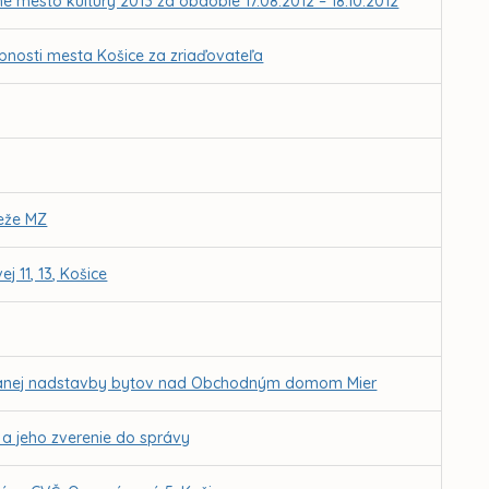
é mesto kultúry 2013 za obdobie 17.08.2012 – 18.10.2012
obnosti mesta Košice za zriaďovateľa
deže MZ
11, 13, Košice
ánovanej nadstavby bytov nad Obchodným domom Mier
a a jeho zverenie do správy