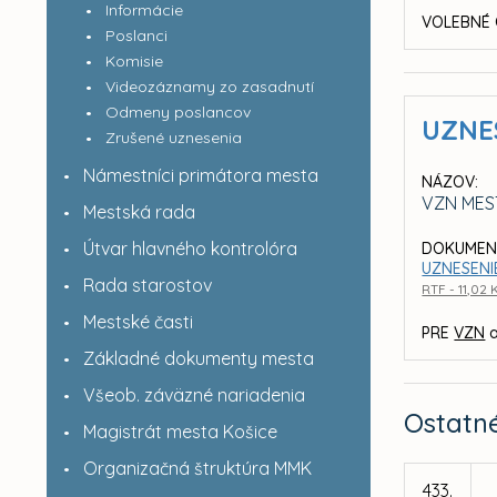
Informácie
VOLEBNÉ 
Poslanci
Komisie
Videozáznamy zo zasadnutí
Odmeny poslancov
UZNE
Zrušené uznesenia
Námestníci primátora mesta
NÁZOV:
VZN MES
Mestská rada
Útvar hlavného kontrolóra
DOKUMEN
UZNESENI
Rada starostov
RTF - 11,02 
Mestské časti
PRE
VZN
a
Základné dokumenty mesta
Všeob. záväzné nariadenia
Ostatn
Magistrát mesta Košice
Organizačná štruktúra MMK
433.