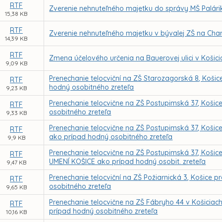
RTF
Zverenie nehnuteľného majetku do správy MŠ Palári
15,38 KB
RTF
Zverenie nehnuteľného majetku v bývalej ZŠ na Char
14,39 KB
RTF
Zmena účelového určenia na Bauerovej ulici v Košici
9,09 KB
Prenechanie telocviční na ZŠ Starozagorská 8, Koš
RTF
hodný osobitného zreteľa
9,23 KB
Prenechanie telocvične na ZŠ Postupimská 37, Koši
RTF
osobitného zreteľa
9,33 KB
Prenechanie telocvične na ZŠ Postupimská 37, Koši
RTF
ako prípad hodný osobitného zreteľa
9,9 KB
Prenechanie telocvične na ZŠ Postupimská 37, Koš
RTF
UMENÍ KOŠICE ako prípad hodný osobit. zreteľa
9,47 KB
Prenechanie telocviční na ZŠ Požiarnická 3, Košice
RTF
osobitného zreteľa
9,65 KB
Prenechanie telocvične na ZŠ Fábryho 44 v Košicia
RTF
prípad hodný osobitného zreteľa
10,16 KB