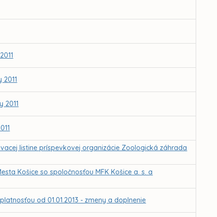
2011
 2011
y 2011
011
ovacej listine príspevkovej organizácie Zoologická záhrada
sta Košice so spoločnosťou MFK Košice a. s. a
platnosťou od 01.01.2013 - zmeny a doplnenie