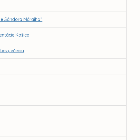
ie Sándora Máraiho“
ntácie Košice
abezpečenia