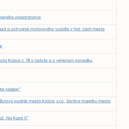
rejného priestranstva
azd a zotrvanie motorového vozidla v hist. časti mesta
ie
ta Košice č. 78 o čistote a o verejnom poriadku
ie nádeje“
 Bytový podnik mesta Košice, s.r.o., Správa majetku mesta
. až „Na Kope X“