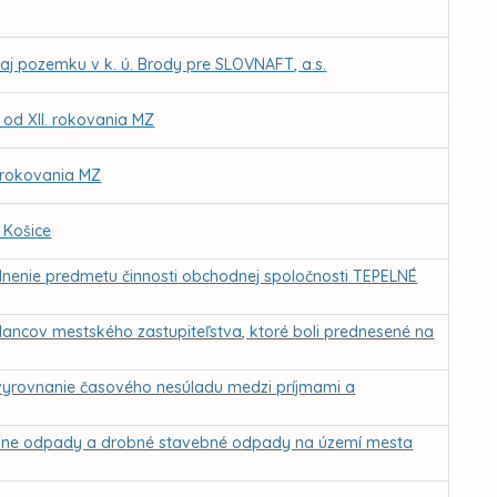
j pozemku v k. ú. Brody pre SLOVNAFT, a.s.
 od XII. rokovania MZ
. rokovania MZ
 Košice
oplnenie predmetu činnosti obchodnej spoločnosti TEPELNÉ
lancov mestského zastupiteľstva, ktoré boli prednesené na
vyrovnanie časového nesúladu medzi príjmami a
lne odpady a drobné stavebné odpady na území mesta