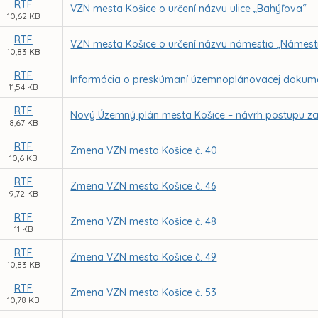
RTF
VZN mesta Košice o určení názvu ulice „Bahýľova“
10,62 KB
RTF
VZN mesta Košice o určení názvu námestia „Námest
10,83 KB
RTF
Informácia o preskúmaní územnoplánovacej dokume
11,54 KB
RTF
Nový Územný plán mesta Košice – návrh postupu z
8,67 KB
RTF
Zmena VZN mesta Košice č. 40
10,6 KB
RTF
Zmena VZN mesta Košice č. 46
9,72 KB
RTF
Zmena VZN mesta Košice č. 48
11 KB
RTF
Zmena VZN mesta Košice č. 49
10,83 KB
RTF
Zmena VZN mesta Košice č. 53
10,78 KB