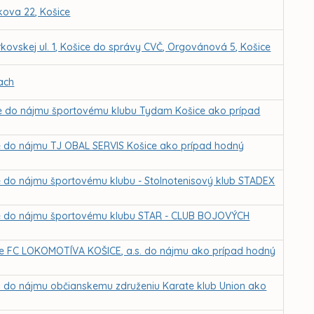
kova 22, Košice
kovskej ul. 1, Košice do správy CVČ, Orgovánová 5, Košice
ach
ice do nájmu športovému klubu Tydam Košice ako prípad
ce do nájmu TJ OBAL SERVIS Košice ako prípad hodný
ce do nájmu športovému klubu - Stolnotenisový klub STADEX
ice do nájmu športovému klubu STAR - CLUB BOJOVÝCH
 pre FC LOKOMOTÍVA KOŠICE, a.s. do nájmu ako prípad hodný
ch do nájmu občianskemu združeniu Karate klub Union ako