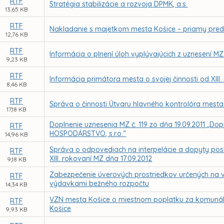
RTF
Stratégia stabilizácie a rozvoja DPMK, a.s.
13,65 KB
RTF
Nakladanie s majetkom mesta Košice – priamy preda
12,76 KB
RTF
Informácia o plnení úloh vyplývajúcich z uznesení MZ
9,23 KB
RTF
Informácia primátora mesta o svojej činnosti od XIII
8,46 KB
RTF
Správa o činnosti Útvaru hlavného kontrolóra mesta
17,18 KB
Doplnenie uznesenia MZ č. 119 zo dňa 19.09.2011 „D
RTF
HOSPODÁRSTVO, s.r.o.“
14,96 KB
Správa o odpovediach na interpelácie a dopyty pos
RTF
XIII. rokovaní MZ dňa 17.09.2012
9,18 KB
Zabezpečenie úverových prostriedkov určených na 
RTF
výdavkami bežného rozpočtu
14,34 KB
VZN mesta Košice o miestnom poplatku za komuná
RTF
Košice
9,93 KB