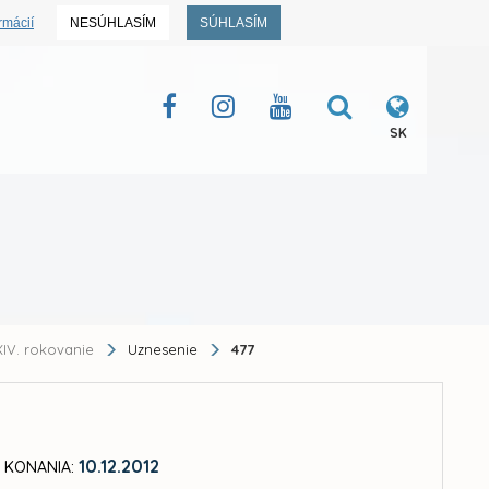
rmácií
NESÚHLASÍM
SÚHLASÍM
SK
IV. rokovanie
Uznesenie
477
10.12.2012
 KONANIA: