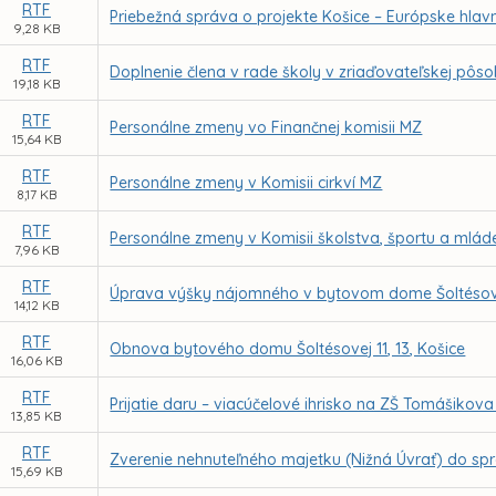
RTF
Priebežná správa o projekte Košice – Európske hlavn
9,28 KB
RTF
Doplnenie člena v rade školy v zriaďovateľskej pôs
19,18 KB
RTF
Personálne zmeny vo Finančnej komisii MZ
15,64 KB
RTF
Personálne zmeny v Komisii cirkví MZ
8,17 KB
RTF
Personálne zmeny v Komisii školstva, športu a mlá
7,96 KB
RTF
Úprava výšky nájomného v bytovom dome Šoltésovej 
14,12 KB
RTF
Obnova bytového domu Šoltésovej 11, 13, Košice
16,06 KB
RTF
Prijatie daru – viacúčelové ihrisko na ZŠ Tomášikov
13,85 KB
RTF
Zverenie nehnuteľného majetku (Nižná Úvrať) do sp
15,69 KB