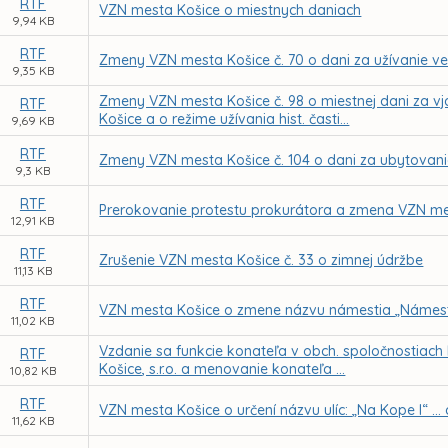
RTF
VZN mesta Košice o miestnych daniach
9,94 KB
RTF
Zmeny VZN mesta Košice č. 70 o dani za užívanie ve
9,35 KB
Zmeny VZN mesta Košice č. 98 o miestnej dani za vj
RTF
Košice a o režime užívania hist. časti...
9,69 KB
RTF
Zmeny VZN mesta Košice č. 104 o dani za ubytovan
9,3 KB
RTF
Prerokovanie protestu prokurátora a zmena VZN mes
12,91 KB
RTF
Zrušenie VZN mesta Košice č. 33 o zimnej údržbe
11,13 KB
RTF
VZN mesta Košice o zmene názvu námestia „Námest
11,02 KB
Vzdanie sa funkcie konateľa v obch. spoločnostiach
RTF
Košice, s.r.o. a menovanie konateľa ...
10,82 KB
RTF
VZN mesta Košice o určení názvu ulíc: „Na Kope I“ ..
11,62 KB