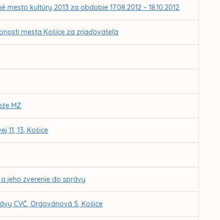
é mesto kultúry 2013 za obdobie 17.08.2012 – 18.10.2012
obnosti mesta Košice za zriaďovateľa
deže MZ
11, 13, Košice
a a jeho zverenie do správy
rávy CVČ, Orgovánová 5, Košice