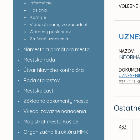
Informácie
VOLEBNÉ 
Poslanci
Komisie
Videozáznamy zo zasadnutí
Odmeny poslancov
UZNE
Zrušené uznesenia
Námestníci primátora mesta
NÁZOV:
INFORMÁ
Mestská rada
Útvar hlavného kontrolóra
DOKUMEN
UZNESENIE
Rada starostov
RTF - 11,15 
Mestské časti
Základné dokumenty mesta
Ostatn
Všeob. záväzné nariadenia
Magistrát mesta Košice
433.
Organizačná štruktúra MMK