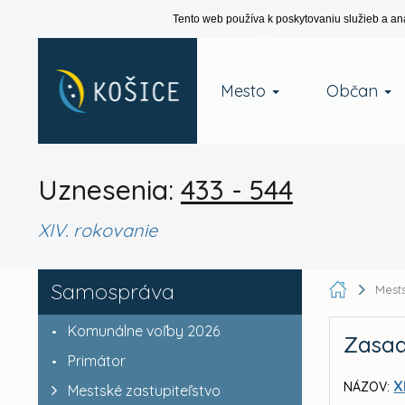
Tento web používa k poskytovaniu služieb a an
Mesto
Občan
Uznesenia:
433 - 544
XIV. rokovanie
Samospráva
Mests
Komunálne voľby 2026
Zasad
Primátor
X
NÁZOV:
Mestské zastupiteľstvo