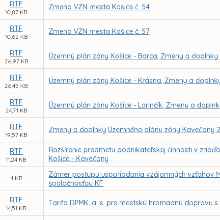
RTF
Zmena VZN mesta Košice č. 54
10,87 KB
RTF
Zmena VZN mesta Košice č. 57
10,62 KB
RTF
Územný plán zóny Košice - Barca, Zmeny a doplnky 
26,97 KB
RTF
Územný plán zóny Košice - Krásna, Zmeny a doplnky
26,45 KB
RTF
Územný plán zóny Košice - Lorinčík, Zmeny a doplnk
24,71 KB
RTF
Zmeny a doplnky Územného plánu zóny Kavečany 2
19,57 KB
Rozšírenie predmetu podnikateľskej činnosti v zriaď
RTF
Košice - Kavečany
11,24 KB
Zámer postupu usporiadania vzájomných vzťahov Me
4 KB
spoločnosťou KF
RTF
Tarifa DPMK, a. s. pre mestskú hromadnú dopravu s 
14,51 KB