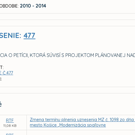
2010 - 2014
OBDOBIE:
SENIE:
477
CIA O PETÍCII, KTORÁ SÚVISÍ S PROJEKTOM PLÁNOVANEJ
T:
 Č.477
KB
é
Zmena termínu plnenia uznesenia MZ č. 1098 zo dňa 1
RTF
mesto Košice „Modernizácia spaľovne
11,08 KB