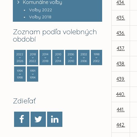
Komunálne voľby
434.
Voľby 2022
Voľby 2018
435.
Zoznam podľa volebných
436.
období
437.
2022
2018
2014
2010
2006
2002
1998
2026
2022
2018
2014
2010
2006
2002
438.
1994
1991
1998
1994
439.
440.
Zdieľať
441.
442.