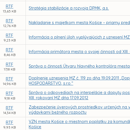
RTF
Stratégia stabilizácie a rozvoja DPMK, a.s.
13,65 KB
RTF
Nakladanie s majetkom mesta Košice – priamy preda
12,76 KB
RTF
Informácia o plnení úloh vyplývajúcich z uznesení MZ
9,23 KB
RTF
Informácia primátora mesta o svojej činnosti od XIII
8,46 KB
RTF
Správa o činnosti Útvaru hlavného kontrolóra mesta
17,18 KB
Doplnenie uznesenia MZ č. 119 zo dňa 19.09.2011 „D
RTF
HOSPODÁRSTVO, s.r.o.“
14,96 KB
Správa o odpovediach na interpelácie a dopyty pos
RTF
XIII. rokovaní MZ dňa 17.09.2012
9,18 KB
Zabezpečenie úverových prostriedkov určených na 
RTF
výdavkami bežného rozpočtu
14,34 KB
VZN mesta Košice o miestnom poplatku za komuná
RTF
Košice
9,93 KB