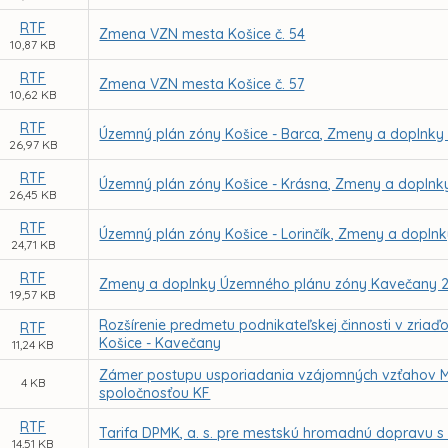
RTF
Zmena VZN mesta Košice č. 54
10,87 KB
RTF
Zmena VZN mesta Košice č. 57
10,62 KB
RTF
Územný plán zóny Košice - Barca, Zmeny a doplnky 
26,97 KB
RTF
Územný plán zóny Košice - Krásna, Zmeny a doplnky
26,45 KB
RTF
Územný plán zóny Košice - Lorinčík, Zmeny a doplnk
24,71 KB
RTF
Zmeny a doplnky Územného plánu zóny Kavečany 2
19,57 KB
Rozšírenie predmetu podnikateľskej činnosti v zriaď
RTF
Košice - Kavečany
11,24 KB
Zámer postupu usporiadania vzájomných vzťahov Me
4 KB
spoločnosťou KF
RTF
Tarifa DPMK, a. s. pre mestskú hromadnú dopravu s 
14,51 KB