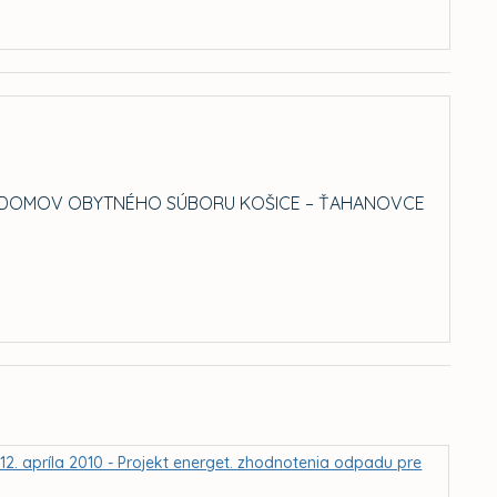
YT. DOMOV OBYTNÉHO SÚBORU KOŠICE – ŤAHANOVCE
2. apríla 2010 - Projekt energet. zhodnotenia odpadu pre