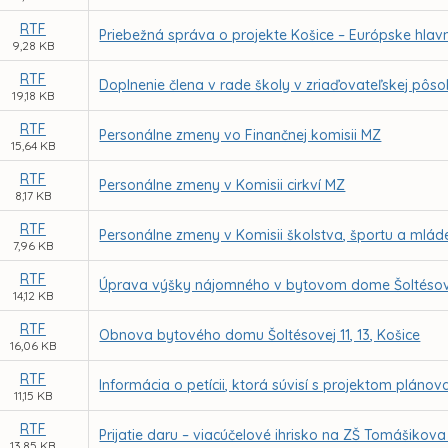
RTF
Priebežná správa o projekte Košice – Európske hlavn
9,28 KB
RTF
Doplnenie člena v rade školy v zriaďovateľskej pôs
19,18 KB
RTF
Personálne zmeny vo Finančnej komisii MZ
15,64 KB
RTF
Personálne zmeny v Komisii cirkví MZ
8,17 KB
RTF
Personálne zmeny v Komisii školstva, športu a mlá
7,96 KB
RTF
Úprava výšky nájomného v bytovom dome Šoltésovej 
14,12 KB
RTF
Obnova bytového domu Šoltésovej 11, 13, Košice
16,06 KB
RTF
Informácia o petícii, ktorá súvisí s projektom pl
11,15 KB
RTF
Prijatie daru – viacúčelové ihrisko na ZŠ Tomášikov
13,85 KB