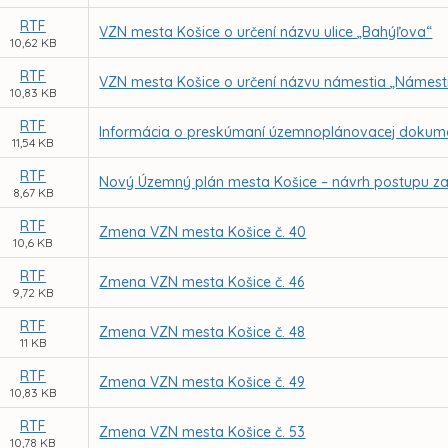
RTF
VZN mesta Košice o určení názvu ulice „Bahýľova“
10,62 KB
RTF
VZN mesta Košice o určení názvu námestia „Námest
10,83 KB
RTF
Informácia o preskúmaní územnoplánovacej dokume
11,54 KB
RTF
Nový Územný plán mesta Košice – návrh postupu z
8,67 KB
RTF
Zmena VZN mesta Košice č. 40
10,6 KB
RTF
Zmena VZN mesta Košice č. 46
9,72 KB
RTF
Zmena VZN mesta Košice č. 48
11 KB
RTF
Zmena VZN mesta Košice č. 49
10,83 KB
RTF
Zmena VZN mesta Košice č. 53
10,78 KB