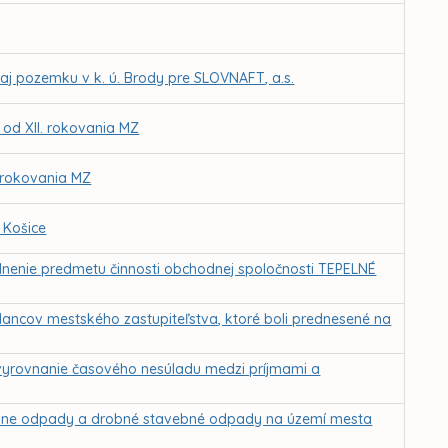
j pozemku v k. ú. Brody pre SLOVNAFT, a.s.
 od XII. rokovania MZ
. rokovania MZ
 Košice
oplnenie predmetu činnosti obchodnej spoločnosti TEPELNÉ
lancov mestského zastupiteľstva, ktoré boli prednesené na
vyrovnanie časového nesúladu medzi príjmami a
lne odpady a drobné stavebné odpady na území mesta