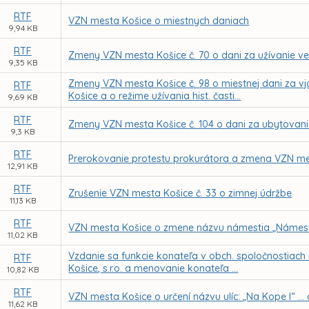
RTF
VZN mesta Košice o miestnych daniach
9,94 KB
RTF
Zmeny VZN mesta Košice č. 70 o dani za užívanie ve
9,35 KB
Zmeny VZN mesta Košice č. 98 o miestnej dani za vj
RTF
Košice a o režime užívania hist. časti...
9,69 KB
RTF
Zmeny VZN mesta Košice č. 104 o dani za ubytovan
9,3 KB
RTF
Prerokovanie protestu prokurátora a zmena VZN mes
12,91 KB
RTF
Zrušenie VZN mesta Košice č. 33 o zimnej údržbe
11,13 KB
RTF
VZN mesta Košice o zmene názvu námestia „Námest
11,02 KB
Vzdanie sa funkcie konateľa v obch. spoločnostiach
RTF
Košice, s.r.o. a menovanie konateľa ...
10,82 KB
RTF
VZN mesta Košice o určení názvu ulíc: „Na Kope I“ ..
11,62 KB