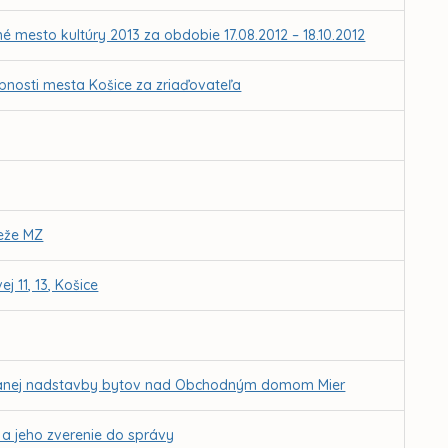
é mesto kultúry 2013 za obdobie 17.08.2012 – 18.10.2012
obnosti mesta Košice za zriaďovateľa
deže MZ
11, 13, Košice
ánovanej nadstavby bytov nad Obchodným domom Mier
a a jeho zverenie do správy