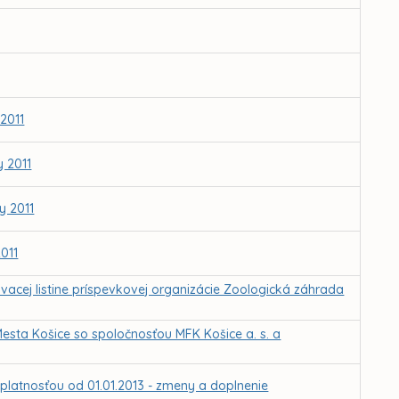
2011
 2011
y 2011
011
ovacej listine príspevkovej organizácie Zoologická záhrada
sta Košice so spoločnosťou MFK Košice a. s. a
platnosťou od 01.01.2013 - zmeny a doplnenie