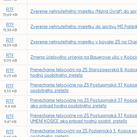
RTF
Zverenie nehnuteľného majetku (Nižná Úvrať) do sp
15,69 KB
RTF
Zverenie nehnuteľného majetku do správy MŠ Palári
15,38 KB
RTF
Zverenie nehnuteľného majetku v bývalej ZŠ na Char
14,39 KB
RTF
Zmena účelového určenia na Bauerovej ulici v Košici
9,09 KB
Prenechanie telocviční na ZŠ Starozagorská 8, Koš
RTF
hodný osobitného zreteľa
9,23 KB
Prenechanie telocvične na ZŠ Postupimská 37, Koši
RTF
osobitného zreteľa
9,33 KB
Prenechanie telocvične na ZŠ Postupimská 37, Koši
RTF
ako prípad hodný osobitného zreteľa
9,9 KB
Prenechanie telocvične na ZŠ Postupimská 37, Koš
RTF
UMENÍ KOŠICE ako prípad hodný osobit. zreteľa
9,47 KB
Prenechanie telocviční na ZŠ Požiarnická 3, Košice
RTF
osobitného zreteľa
9,65 KB