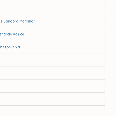
ie Sándora Máraiho“
ntácie Košice
abezpečenia