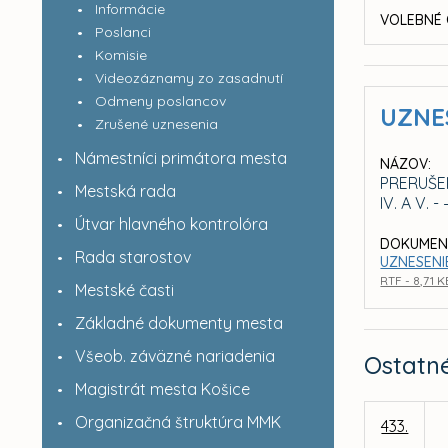
Informácie
VOLEBNÉ 
Poslanci
Komisie
Videozáznamy zo zasadnutí
Odmeny poslancov
UZNE
Zrušené uznesenia
Námestníci primátora mesta
NÁZOV:
PRERUŠE
Mestská rada
IV. A V.
Útvar hlavného kontrolóra
DOKUMEN
Rada starostov
UZNESENIE
RTF - 8,71 K
Mestské časti
Základné dokumenty mesta
Všeob. záväzné nariadenia
Ostatn
Magistrát mesta Košice
Organizačná štruktúra MMK
433.