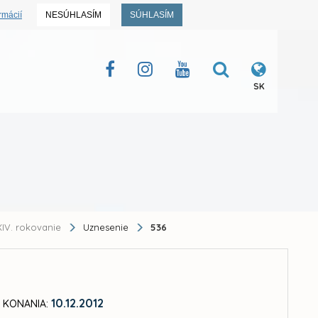
rmácií
NESÚHLASÍM
SÚHLASÍM
SK
IV. rokovanie
Uznesenie
536
10.12.2012
 KONANIA: