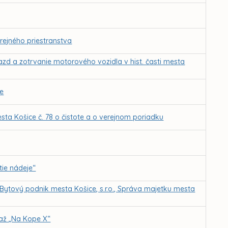
rejného priestranstva
azd a zotrvanie motorového vozidla v hist. časti mesta
ie
ta Košice č. 78 o čistote a o verejnom poriadku
ie nádeje“
 Bytový podnik mesta Košice, s.r.o., Správa majetku mesta
. až „Na Kope X“