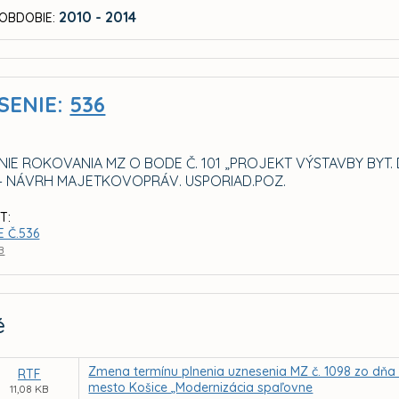
2010 - 2014
OBDOBIE:
SENIE:
536
NIE ROKOVANIA MZ O BODE Č. 101 „PROJEKT VÝSTAVBY B
 - – NÁVRH MAJETKOVOPRÁV. USPORIAD.POZ.
T:
 Č.536
B
é
Zmena termínu plnenia uznesenia MZ č. 1098 zo dňa 1
RTF
mesto Košice „Modernizácia spaľovne
11,08 KB