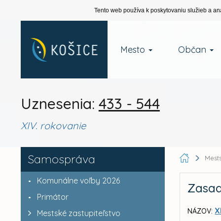
Tento web používa k poskytovaniu služieb a an
Mesto
Občan
Uznesenia:
433 - 544
XIV. rokovanie
Samospráva
Mests
Komunálne voľby 2026
Zasad
Primátor
X
NÁZOV:
Mestské zastupiteľstvo