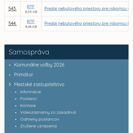
RTF
543.
Predaj nebytového priestoru pre nájomcu GRAPH
8,55 KB
RTF
544.
Predaj nebytového priestoru pre nájomcu FARIN
8,44 KB
Samospráva
Komunálne voľby 2026
Primátor
Mestské zastupiteľstvo
Informácie
Poslanci
Komisie
Videozáznamy zo zasadnutí
Odmeny poslancov
Zrušené uznesenia