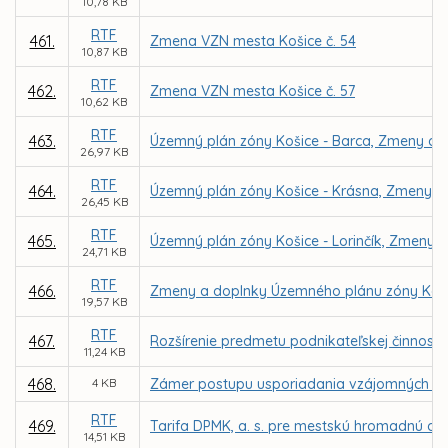
10,78 KB
RTF
461.
Zmena VZN mesta Košice č. 54
10,87 KB
RTF
462.
Zmena VZN mesta Košice č. 57
10,62 KB
RTF
463.
Územný plán zóny Košice - Barca, Zmeny a d
26,97 KB
RTF
464.
Územný plán zóny Košice - Krásna, Zmeny a
26,45 KB
RTF
465.
Územný plán zóny Košice - Lorinčík, Zmeny a
24,71 KB
RTF
466.
Zmeny a doplnky Územného plánu zóny Kav
19,57 KB
RTF
467.
Rozšírenie predmetu podnikateľskej činnosti
11,24 KB
468.
4 KB
Zámer postupu usporiadania vzájomných vzť
RTF
469.
Tarifa DPMK, a. s. pre mestskú hromadnú dop
14,51 KB