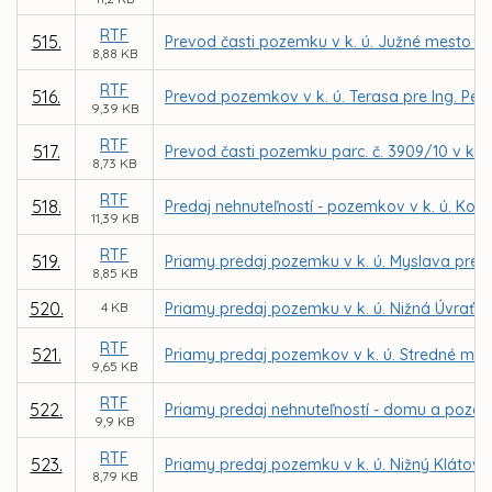
RTF
515.
Prevod časti pozemku v k. ú. Južné mesto p
8,88 KB
RTF
516.
Prevod pozemkov v k. ú. Terasa pre Ing. Pe
9,39 KB
RTF
517.
Prevod časti pozemku parc. č. 3909/10 v k. ú
8,73 KB
RTF
518.
Predaj nehnuteľností - pozemkov v k. ú. Ko
11,39 KB
RTF
519.
Priamy predaj pozemku v k. ú. Myslava pre MU
8,85 KB
520.
4 KB
Priamy predaj pozemku v k. ú. Nižná Úvrať d
RTF
521.
Priamy predaj pozemkov v k. ú. Stredné me
9,65 KB
RTF
522.
Priamy predaj nehnuteľností - domu a pozemk
9,9 KB
RTF
523.
Priamy predaj pozemku v k. ú. Nižný Klátov 
8,79 KB