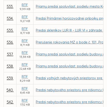
RTF
533.
Priamy predaj spoluvlast. podielu mesta Koš
9,99 KB
RTF
534.
Predaj Primárnej horúcovodnej prípojky pre 
9,27 KB
RTF
535.
Predaj skleníkov LUR III – LUR VI v záhrade 
8,77 KB
RTF
536.
Prerušenie rokovania MZ o bode č. 101 „Proj
8,71 KB
RTF
537.
Priamy predaj spoluvlast. podielu budovy pre
13,38 KB
RTF
538.
Priamy predaj spoluvlast. podielu budovy pre
22,68 KB
RTF
539.
Predaj voľných nebytových priestorov pre vla
8,29 KB
RTF
540.
Predaj nebytového priestoru pre nájomcu Mila
8,45 KB
RTF
542.
Predaj nebytového priestoru pre nájomcu Ing
17,12 KB