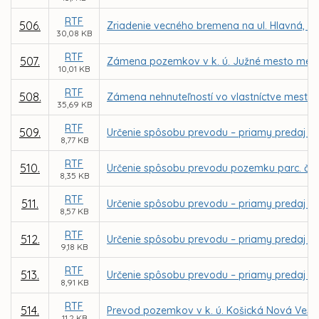
RTF
506.
Zriadenie vecného bremena na ul. Hlavná, na
30,08 KB
RTF
507.
Zámena pozemkov v k. ú. Južné mesto medzi
10,01 KB
RTF
508.
Zámena nehnuteľností vo vlastníctve mesta Ko
35,69 KB
RTF
509.
Určenie spôsobu prevodu – priamy predaj po
8,77 KB
RTF
510.
Určenie spôsobu prevodu pozemku parc. č. 5
8,35 KB
RTF
511.
Určenie spôsobu prevodu – priamy predaj čas
8,57 KB
RTF
512.
Určenie spôsobu prevodu – priamy predaj p
9,18 KB
RTF
513.
Určenie spôsobu prevodu – priamy predaj po
8,91 KB
RTF
514.
Prevod pozemkov v k. ú. Košická Nová Ves
11,2 KB