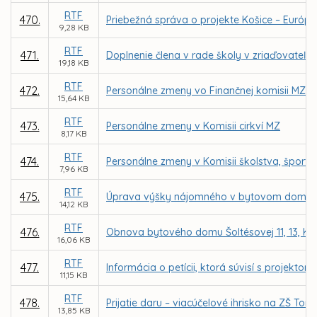
RTF
470.
Priebežná správa o projekte Košice – Európsk
9,28 KB
RTF
471.
Doplnenie člena v rade školy v zriaďovateľs
19,18 KB
RTF
472.
Personálne zmeny vo Finančnej komisii MZ
15,64 KB
RTF
473.
Personálne zmeny v Komisii cirkví MZ
8,17 KB
RTF
474.
Personálne zmeny v Komisii školstva, šport
7,96 KB
RTF
475.
Úprava výšky nájomného v bytovom dome Šolt
14,12 KB
RTF
476.
Obnova bytového domu Šoltésovej 11, 13, Ko
16,06 KB
RTF
477.
Informácia o petícii, ktorá súvisí s proje
11,15 KB
RTF
478.
Prijatie daru – viacúčelové ihrisko na ZŠ To
13,85 KB