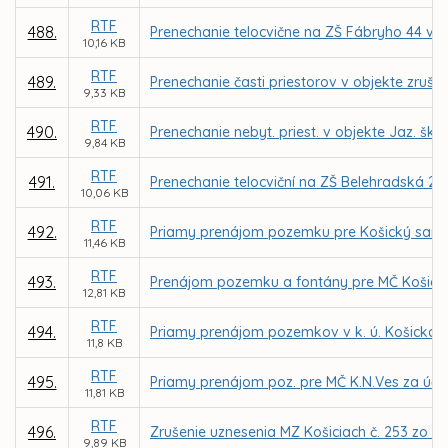
RTF
488.
Prenechanie telocvične na ZŠ Fábryho 44 v 
10,16 KB
RTF
489.
Prenechanie časti priestorov v objekte zruš.
9,33 KB
RTF
490.
Prenechanie nebyt. priest. v objekte Jaz. šk
9,84 KB
RTF
491.
Prenechanie telocviční na ZŠ Belehradská 21
10,06 KB
RTF
492.
Priamy prenájom pozemku pre Košický samos
11,46 KB
RTF
493.
Prenájom pozemku a fontány pre MČ Košice
12,81 KB
RTF
494.
Priamy prenájom pozemkov v k. ú. Košická 
11,8 KB
RTF
495.
Priamy prenájom poz. pre MČ K.N.Ves za účelo
11,81 KB
RTF
496.
Zrušenie uznesenia MZ Košiciach č. 253 zo d
9,89 KB