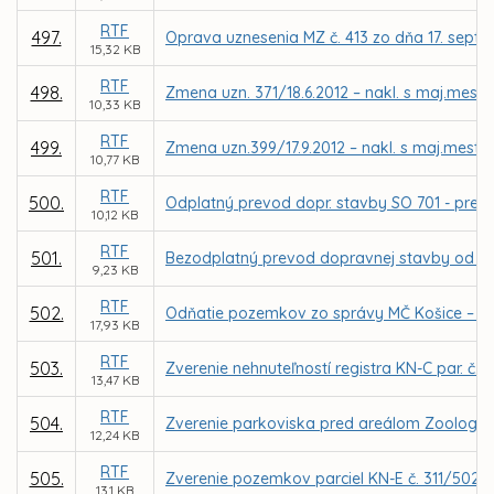
RTF
497.
Oprava uznesenia MZ č. 413 zo dňa 17. sep
15,32 KB
RTF
498.
Zmena uzn. 371/18.6.2012 – nakl. s maj.mesta
10,33 KB
RTF
499.
Zmena uzn.399/17.9.2012 – nakl. s maj.mesta 
10,77 KB
RTF
500.
Odplatný prevod dopr. stavby SO 701 - preložka
10,12 KB
RTF
501.
Bezodplatný prevod dopravnej stavby od firmy
9,23 KB
RTF
502.
Odňatie pozemkov zo správy MČ Košice – Sí
17,93 KB
RTF
503.
Zverenie nehnuteľností registra KN-C par. č. 
13,47 KB
RTF
504.
Zverenie parkoviska pred areálom Zoologick
12,24 KB
RTF
505.
Zverenie pozemkov parciel KN-E č. 311/502 a
13,1 KB