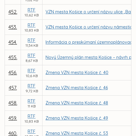
RTF
452.
VZN mesta Košice o určení názvu ulice „Bah
10,62 KB
RTF
453.
VZN mesta Košice o určení názvu námestia 
10,83 KB
RTF
454.
Informácia o preskúmaní územnoplánovacej
11,54 KB
RTF
455.
Nový Územný plán mesta Košice – návrh po
8,67 KB
RTF
456.
Zmena VZN mesta Košice č. 40
10,6 KB
RTF
457.
Zmena VZN mesta Košice č. 46
9,72 KB
RTF
458.
Zmena VZN mesta Košice č. 48
11 KB
RTF
459.
Zmena VZN mesta Košice č. 49
10,83 KB
RTF
460.
Zmena VZN mesta Košice č. 53