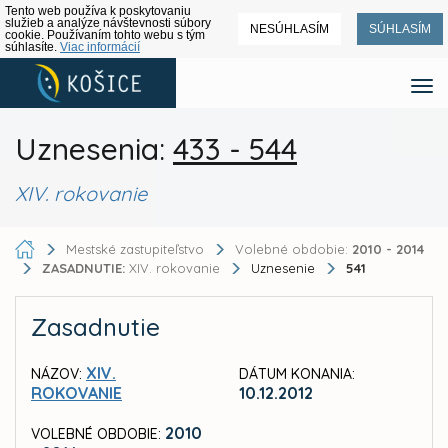
Tento web používa k poskytovaniu
služieb a analýze návštevnosti súbory
NESÚHLASÍM
SÚHLASÍM
cookie. Používaním tohto webu s tým
súhlasíte.
Viac informácií
Uznesenia:
433 - 544
XIV. rokovanie
Mestské zastupiteľstvo
Volebné obdobie:
2010 - 2014
ZASADNUTIE:
XIV. rokovanie
Uznesenie
541
Zasadnutie
XIV.
NÁZOV:
DÁTUM KONANIA:
ROKOVANIE
10.12.2012
2010
VOLEBNÉ OBDOBIE: