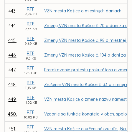
RTF
443.
VZN mesta Košice o miestnych daniach
9,94 KB
RTF
444.
Zmeny VZN mesta Košice č. 70 o dani za užív
9,35 KB
RTF
445.
Zmeny VZN mesta Košice č. 98 o miestnej dani 
9,69 KB
RTF
446.
Zmeny VZN mesta Košice č. 104 o dani za u
9,3 KB
RTF
447.
Prerokovanie protestu prokurátora a zmena 
12,91 KB
RTF
448.
Zrušenie VZN mesta Košice č. 33 o zimnej úd
11,13 KB
RTF
449.
VZN mesta Košice o zmene názvu námestia 
11,02 KB
RTF
450.
Vzdanie sa funkcie konateľa v obch. spoločno
10,82 KB
RTF
451.
VZN mesta Košice o určení názvu ulíc: „Na Kop
11,62 KB