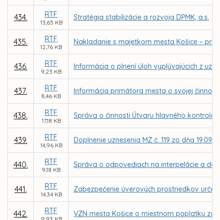
RTF
434.
Stratégia stabilizácie a rozvoja DPMK, a.s.
13,65 KB
RTF
435.
Nakladanie s majetkom mesta Košice – priam
12,76 KB
RTF
436.
Informácia o plnení úloh vyplývajúcich z uzn
9,23 KB
RTF
437.
Informácia primátora mesta o svojej činnosti
8,46 KB
RTF
438.
Správa o činnosti Útvaru hlavného kontrolór
17,18 KB
RTF
439.
Doplnenie uznesenia MZ č. 119 zo dňa 19.09.
14,96 KB
RTF
440.
Správa o odpovediach na interpelácie a dopy
9,18 KB
RTF
441.
Zabezpečenie úverových prostriedkov určen
14,34 KB
RTF
442.
VZN mesta Košice o miestnom poplatku za
9,93 KB