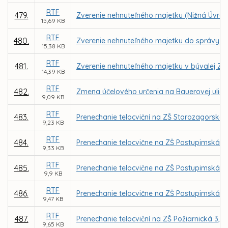
RTF
479.
Zverenie nehnuteľného majetku (Nižná Úvrať
15,69 KB
RTF
480.
Zverenie nehnuteľného majetku do správy MŠ
15,38 KB
RTF
481.
Zverenie nehnuteľného majetku v bývalej ZŠ 
14,39 KB
RTF
482.
Zmena účelového určenia na Bauerovej ulici 
9,09 KB
RTF
483.
Prenechanie telocviční na ZŠ Starozagorská
9,23 KB
RTF
484.
Prenechanie telocvične na ZŠ Postupimská 3
9,33 KB
RTF
485.
Prenechanie telocvične na ZŠ Postupimská 3
9,9 KB
RTF
486.
Prenechanie telocvične na ZŠ Postupimská 
9,47 KB
RTF
487.
Prenechanie telocviční na ZŠ Požiarnická 3,
9,65 KB