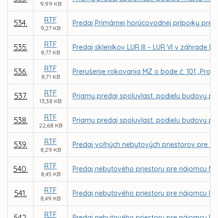
9,99 KB
RTF
534.
Predaj Primárnej horúcovodnej prípojky pre 
9,27 KB
RTF
535.
Predaj skleníkov LUR III – LUR VI v záhrade 
8,77 KB
RTF
536.
Prerušenie rokovania MZ o bode č. 101 „Proj
8,71 KB
RTF
537.
Priamy predaj spoluvlast. podielu budovy pred
13,38 KB
RTF
538.
Priamy predaj spoluvlast. podielu budovy pre
22,68 KB
RTF
539.
Predaj voľných nebytových priestorov pre vla
8,29 KB
RTF
540.
Predaj nebytového priestoru pre nájomcu Mila
8,45 KB
RTF
541.
Predaj nebytového priestoru pre nájomcu Ing
8,49 KB
RTF
542.
Predaj nebytového priestoru pre nájomcu Ing.