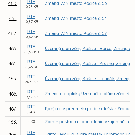
RTF
460.
Zmena VZN mesta Košice č. 53
10,78 KB
RTF
461.
Zmena VZN mesta Košice č. 54
10,87 KB
RTF
462.
Zmena VZN mesta Košice č. 57
10,62 KB
RTF
463.
Územný plán zóny Košice - Barca, Zmeny a d
26,97 KB
RTF
464.
Územný plán zóny Košice - Krásna, Zmeny a 
26,45 KB
RTF
465.
Územný plán zóny Košice - Lorinčík, Zmeny a
24,71 KB
RTF
466.
Zmeny a doplnky Územného plánu zóny Kav
19,57 KB
RTF
467.
Rozšírenie predmetu podnikateľskej činnosti 
11,24 KB
468.
4 KB
Zámer postupu usporiadania vzájomných vzť
RTF
469.
Tarifa DPMK, a. s. pre mestskú hromadnú dop