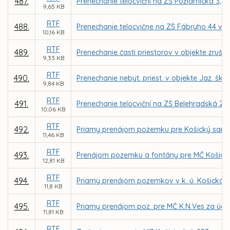
487.
Prenechanie telocviční na ZŠ Požiarnická 3,
9,65 KB
RTF
488.
Prenechanie telocvične na ZŠ Fábryho 44 v 
10,16 KB
RTF
489.
Prenechanie časti priestorov v objekte zruš.
9,33 KB
RTF
490.
Prenechanie nebyt. priest. v objekte Jaz. šk
9,84 KB
RTF
491.
Prenechanie telocviční na ZŠ Belehradská 21
10,06 KB
RTF
492.
Priamy prenájom pozemku pre Košický samos
11,46 KB
RTF
493.
Prenájom pozemku a fontány pre MČ Košice 
12,81 KB
RTF
494.
Priamy prenájom pozemkov v k. ú. Košická 
11,8 KB
RTF
495.
Priamy prenájom poz. pre MČ K.N.Ves za účelo
11,81 KB
RTF