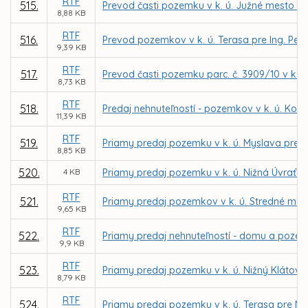
RTF
515.
Prevod časti pozemku v k. ú. Južné mesto p
8,88 KB
RTF
516.
Prevod pozemkov v k. ú. Terasa pre Ing. Pe
9,39 KB
RTF
517.
Prevod časti pozemku parc. č. 3909/10 v k. ú
8,73 KB
RTF
518.
Predaj nehnuteľností - pozemkov v k. ú. Ko
11,39 KB
RTF
519.
Priamy predaj pozemku v k. ú. Myslava pre MU
8,85 KB
520.
4 KB
Priamy predaj pozemku v k. ú. Nižná Úvrať d
RTF
521.
Priamy predaj pozemkov v k. ú. Stredné me
9,65 KB
RTF
522.
Priamy predaj nehnuteľností - domu a pozemk
9,9 KB
RTF
523.
Priamy predaj pozemku v k. ú. Nižný Klátov 
8,79 KB
RTF
524.
Priamy predaj pozemku v k. ú. Terasa pre NE