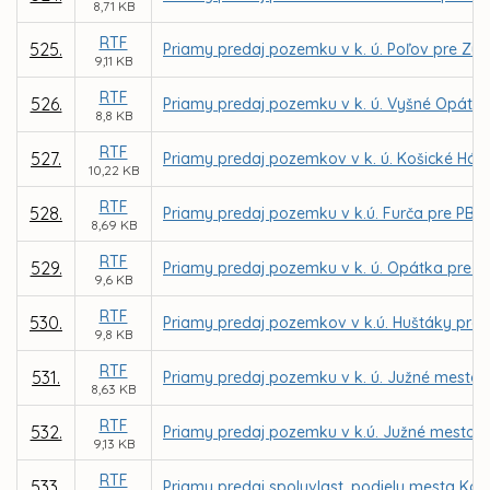
8,71 KB
RTF
525.
Priamy predaj pozemku v k. ú. Poľov pre Z
9,11 KB
RTF
526.
Priamy predaj pozemku v k. ú. Vyšné Opátsk
8,8 KB
RTF
527.
Priamy predaj pozemkov v k. ú. Košické Hámr
10,22 KB
RTF
528.
Priamy predaj pozemku v k.ú. Furča pre PB Cap
8,69 KB
RTF
529.
Priamy predaj pozemku v k. ú. Opátka pre Ľ
9,6 KB
RTF
530.
Priamy predaj pozemkov v k.ú. Huštáky pre 
9,8 KB
RTF
531.
Priamy predaj pozemku v k. ú. Južné mesto 
8,63 KB
RTF
532.
Priamy predaj pozemku v k.ú. Južné mesto 
9,13 KB
RTF
533.
Priamy predaj spoluvlast. podielu mesta Koš