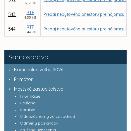
17,12 KB
RTF
543.
Predaj nebytového priestoru pre nájomcu GRAPH
8,55 KB
RTF
544.
Predaj nebytového priestoru pre nájomcu FARIN
8,44 KB
Samospráva
Komunálne voľby 2026
Primátor
Mestské zastupiteľstvo
Informácie
Poslanci
Komisie
Videozáznamy zo zasadnutí
Odmeny poslancov
Zrušené uznesenia