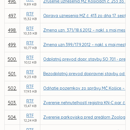
496.
Zrušenie uznesenia MZ Košiciach č. 253 zo d
9,89 KB
RTF
497.
Oprava uznesenia MZ č. 413 zo dňa 17. sep
15,32 KB
RTF
498.
Zmena uzn. 371/18.6.2012 – nakl. s maj.mesta
10,33 KB
RTF
499.
Zmena uzn.399/17.9.2012 – nakl. s maj.mesta K
10,77 KB
RTF
500.
Odplatný prevod dopr. stavby SO 701 - preložka
10,12 KB
RTF
501.
Bezodplatný prevod dopravnej stavby od firmy
9,23 KB
RTF
502.
Odňatie pozemkov zo správy MČ Košice – Síd
17,93 KB
RTF
503.
Zverenie nehnuteľností registra KN-C par. č. 
13,47 KB
RTF
504.
Zverenie parkoviska pred areálom Zoologick
12,24 KB