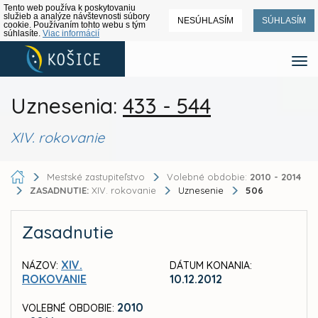
Tento web používa k poskytovaniu
služieb a analýze návštevnosti súbory
NESÚHLASÍM
SÚHLASÍM
cookie. Používaním tohto webu s tým
súhlasíte.
Viac informácií
Uznesenia:
433 - 544
XIV. rokovanie
Mestské zastupiteľstvo
Volebné obdobie:
2010 - 2014
ZASADNUTIE:
XIV. rokovanie
Uznesenie
506
Zasadnutie
XIV.
NÁZOV:
DÁTUM KONANIA:
ROKOVANIE
10.12.2012
2010
VOLEBNÉ OBDOBIE: