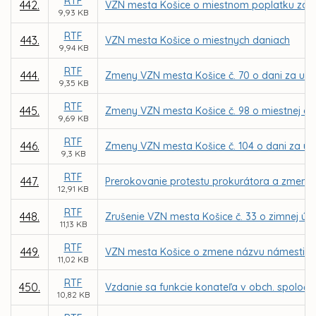
RTF
442.
VZN mesta Košice o miestnom poplatku za 
9,93 KB
RTF
443.
VZN mesta Košice o miestnych daniach
9,94 KB
RTF
444.
Zmeny VZN mesta Košice č. 70 o dani za užív
9,35 KB
RTF
445.
Zmeny VZN mesta Košice č. 98 o miestnej dani 
9,69 KB
RTF
446.
Zmeny VZN mesta Košice č. 104 o dani za u
9,3 KB
RTF
447.
Prerokovanie protestu prokurátora a zmena 
12,91 KB
RTF
448.
Zrušenie VZN mesta Košice č. 33 o zimnej úd
11,13 KB
RTF
449.
VZN mesta Košice o zmene názvu námestia 
11,02 KB
RTF
450.
Vzdanie sa funkcie konateľa v obch. spoločno
10,82 KB