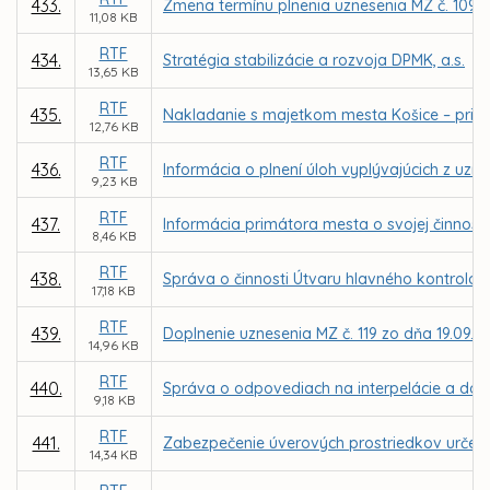
433.
Zmena termínu plnenia uznesenia MZ č. 1098 
11,08 KB
RTF
434.
Stratégia stabilizácie a rozvoja DPMK, a.s.
13,65 KB
RTF
435.
Nakladanie s majetkom mesta Košice – priam
12,76 KB
RTF
436.
Informácia o plnení úloh vyplývajúcich z uzn
9,23 KB
RTF
437.
Informácia primátora mesta o svojej činnosti
8,46 KB
RTF
438.
Správa o činnosti Útvaru hlavného kontrolór
17,18 KB
RTF
439.
Doplnenie uznesenia MZ č. 119 zo dňa 19.09.
14,96 KB
RTF
440.
Správa o odpovediach na interpelácie a dopy
9,18 KB
RTF
441.
Zabezpečenie úverových prostriedkov určen
14,34 KB