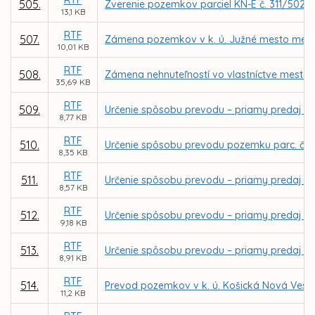
RTF
505.
Zverenie pozemkov parciel KN-E č. 311/502 a
13,1 KB
RTF
507.
Zámena pozemkov v k. ú. Južné mesto medzi
10,01 KB
RTF
508.
Zámena nehnuteľností vo vlastníctve mesta Ko
35,69 KB
RTF
509.
Určenie spôsobu prevodu – priamy predaj po
8,77 KB
RTF
510.
Určenie spôsobu prevodu pozemku parc. č. 5
8,35 KB
RTF
511.
Určenie spôsobu prevodu – priamy predaj čas
8,57 KB
RTF
512.
Určenie spôsobu prevodu – priamy predaj po
9,18 KB
RTF
513.
Určenie spôsobu prevodu – priamy predaj po
8,91 KB
RTF
514.
Prevod pozemkov v k. ú. Košická Nová Ves
11,2 KB