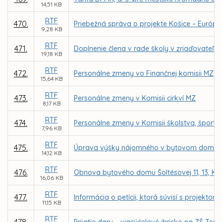
14,51 KB
RTF
470.
Priebežná správa o projekte Košice – Európsk
9,28 KB
RTF
471.
Doplnenie člena v rade školy v zriaďovateľs
19,18 KB
RTF
472.
Personálne zmeny vo Finančnej komisii MZ
15,64 KB
RTF
473.
Personálne zmeny v Komisii cirkví MZ
8,17 KB
RTF
474.
Personálne zmeny v Komisii školstva, šport
7,96 KB
RTF
475.
Úprava výšky nájomného v bytovom dome Šolt
14,12 KB
RTF
476.
Obnova bytového domu Šoltésovej 11, 13, Ko
16,06 KB
RTF
477.
Informácia o petícii, ktorá súvisí s proje
11,15 KB
RTF