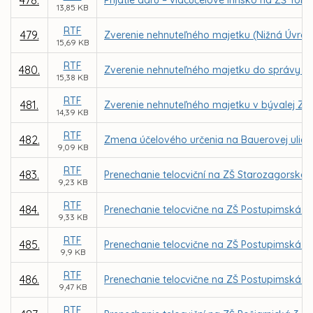
478.
Prijatie daru – viacúčelové ihrisko na ZŠ To
13,85 KB
RTF
479.
Zverenie nehnuteľného majetku (Nižná Úvrať
15,69 KB
RTF
480.
Zverenie nehnuteľného majetku do správy MŠ
15,38 KB
RTF
481.
Zverenie nehnuteľného majetku v bývalej ZŠ 
14,39 KB
RTF
482.
Zmena účelového určenia na Bauerovej ulici 
9,09 KB
RTF
483.
Prenechanie telocviční na ZŠ Starozagorská
9,23 KB
RTF
484.
Prenechanie telocvične na ZŠ Postupimská 3
9,33 KB
RTF
485.
Prenechanie telocvične na ZŠ Postupimská 3
9,9 KB
RTF
486.
Prenechanie telocvične na ZŠ Postupimská 3
9,47 KB
RTF