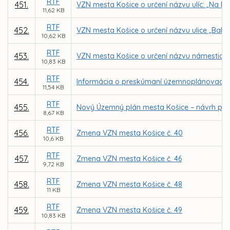
RTF
451.
VZN mesta Košice o určení názvu ulíc: „Na Kop
11,62 KB
RTF
452.
VZN mesta Košice o určení názvu ulice „Bahý
10,62 KB
RTF
453.
VZN mesta Košice o určení názvu námestia 
10,83 KB
RTF
454.
Informácia o preskúmaní územnoplánovacej
11,54 KB
RTF
455.
Nový Územný plán mesta Košice – návrh po
8,67 KB
RTF
456.
Zmena VZN mesta Košice č. 40
10,6 KB
RTF
457.
Zmena VZN mesta Košice č. 46
9,72 KB
RTF
458.
Zmena VZN mesta Košice č. 48
11 KB
RTF
459.
Zmena VZN mesta Košice č. 49
10,83 KB