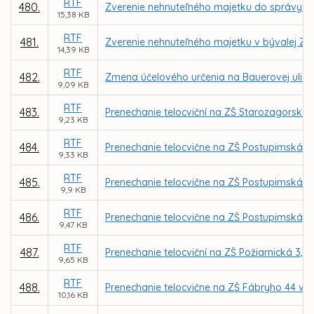
RTF
480.
Zverenie nehnuteľného majetku do správy MŠ
15,38 KB
RTF
481.
Zverenie nehnuteľného majetku v bývalej ZŠ 
14,39 KB
RTF
482.
Zmena účelového určenia na Bauerovej ulici 
9,09 KB
RTF
483.
Prenechanie telocviční na ZŠ Starozagorská
9,23 KB
RTF
484.
Prenechanie telocvične na ZŠ Postupimská 3
9,33 KB
RTF
485.
Prenechanie telocvične na ZŠ Postupimská 3
9,9 KB
RTF
486.
Prenechanie telocvične na ZŠ Postupimská 
9,47 KB
RTF
487.
Prenechanie telocviční na ZŠ Požiarnická 3,
9,65 KB
RTF
488.
Prenechanie telocvične na ZŠ Fábryho 44 v 
10,16 KB