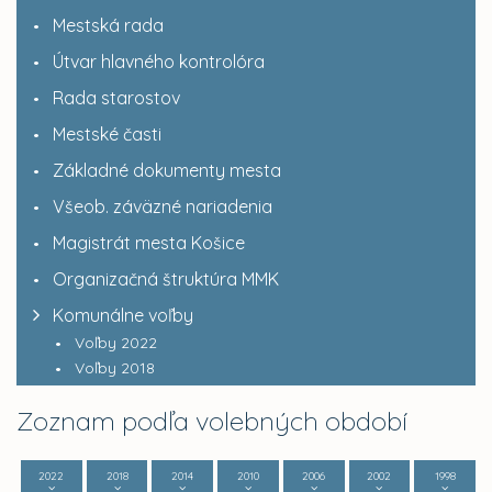
Mestská rada
Útvar hlavného kontrolóra
Rada starostov
Mestské časti
Základné dokumenty mesta
Všeob. záväzné nariadenia
Magistrát mesta Košice
Organizačná štruktúra MMK
Komunálne voľby
Voľby 2022
Voľby 2018
Zoznam podľa volebných období
2022
2018
2014
2010
2006
2002
1998