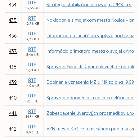
RTF
434.
Stratégia stabilizácie a rozvoja DPMK, a.s.
13,65 KB
RTF
435.
Nakladanie s majetkom mesta Košice – priam
12,76 KB
RTF
436.
Informácia o plnení úloh vyplývajúcich z uzn
9,23 KB
RTF
437.
Informácia primátora mesta o svojej činnosti
8,46 KB
RTF
438.
Správa o činnosti Útvaru hlavného kontrolór
17,18 KB
RTF
439.
Doplnenie uznesenia MZ č. 119 zo dňa 19.09.
14,96 KB
RTF
440.
Správa o odpovediach na interpelácie a dopy
9,18 KB
RTF
441.
Zabezpečenie úverových prostriedkov určen
14,34 KB
RTF
442.
VZN mesta Košice o miestnom poplatku za
9,93 KB