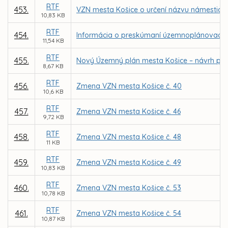
RTF
453.
VZN mesta Košice o určení názvu námestia 
10,83 KB
RTF
454.
Informácia o preskúmaní územnoplánovacej
11,54 KB
RTF
455.
Nový Územný plán mesta Košice – návrh po
8,67 KB
RTF
456.
Zmena VZN mesta Košice č. 40
10,6 KB
RTF
457.
Zmena VZN mesta Košice č. 46
9,72 KB
RTF
458.
Zmena VZN mesta Košice č. 48
11 KB
RTF
459.
Zmena VZN mesta Košice č. 49
10,83 KB
RTF
460.
Zmena VZN mesta Košice č. 53
10,78 KB
RTF
461.
Zmena VZN mesta Košice č. 54
10,87 KB