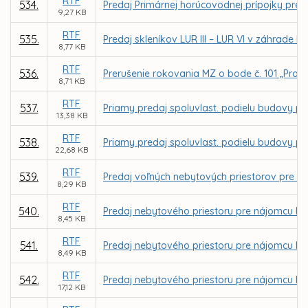
RTF
534.
Predaj Primárnej horúcovodnej prípojky pre 
9,27 KB
RTF
535.
Predaj skleníkov LUR III – LUR VI v záhrade 
8,77 KB
RTF
536.
Prerušenie rokovania MZ o bode č. 101 „Proj
8,71 KB
RTF
537.
Priamy predaj spoluvlast. podielu budovy pre
13,38 KB
RTF
538.
Priamy predaj spoluvlast. podielu budovy pre
22,68 KB
RTF
539.
Predaj voľných nebytových priestorov pre vla
8,29 KB
RTF
540.
Predaj nebytového priestoru pre nájomcu Mila
8,45 KB
RTF
541.
Predaj nebytového priestoru pre nájomcu Ing
8,49 KB
RTF
542.
Predaj nebytového priestoru pre nájomcu Ing
17,12 KB