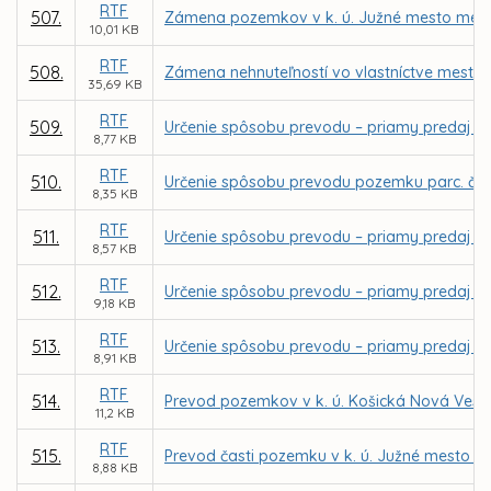
RTF
507.
Zámena pozemkov v k. ú. Južné mesto medzi
10,01 KB
RTF
508.
Zámena nehnuteľností vo vlastníctve mesta Ko
35,69 KB
RTF
509.
Určenie spôsobu prevodu – priamy predaj po
8,77 KB
RTF
510.
Určenie spôsobu prevodu pozemku parc. č. 5
8,35 KB
RTF
511.
Určenie spôsobu prevodu – priamy predaj čas
8,57 KB
RTF
512.
Určenie spôsobu prevodu – priamy predaj p
9,18 KB
RTF
513.
Určenie spôsobu prevodu – priamy predaj po
8,91 KB
RTF
514.
Prevod pozemkov v k. ú. Košická Nová Ves
11,2 KB
RTF
515.
Prevod časti pozemku v k. ú. Južné mesto p
8,88 KB