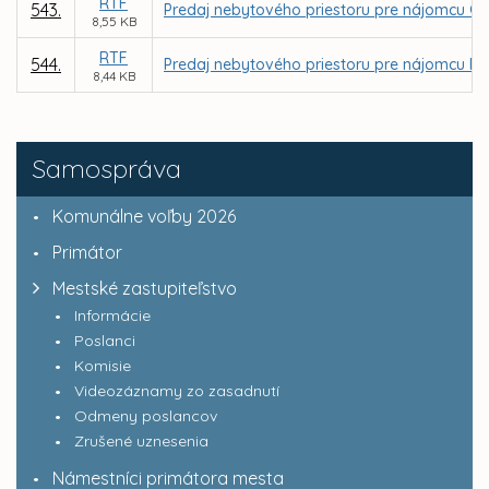
RTF
543.
Predaj nebytového priestoru pre nájomcu GRAPH
8,55 KB
RTF
544.
Predaj nebytového priestoru pre nájomcu FARIN
8,44 KB
Samospráva
Komunálne voľby 2026
Primátor
Mestské zastupiteľstvo
Informácie
Poslanci
Komisie
Videozáznamy zo zasadnutí
Odmeny poslancov
Zrušené uznesenia
Námestníci primátora mesta