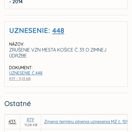
- 2014
UZNESENIE:
448
NÁZOV:
ZRUŠENIE VZN MESTA KOŠICE Č. 33 O ZIMNEJ
ÚDRŽBE
DOKUMENT:
UZNESENIE Č.448
RTF - 11,13 KB
Ostatné
RTF
433.
Zmena termínu plnenia uznesenia MZ č. 1098 
11,08 KB