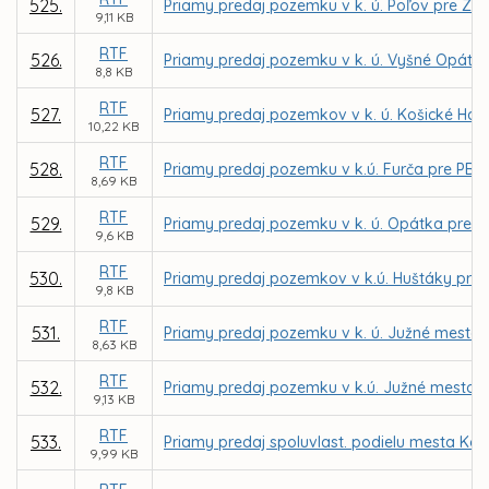
525.
Priamy predaj pozemku v k. ú. Poľov pre Z
9,11 KB
RTF
526.
Priamy predaj pozemku v k. ú. Vyšné Opátsk
8,8 KB
RTF
527.
Priamy predaj pozemkov v k. ú. Košické Hámr
10,22 KB
RTF
528.
Priamy predaj pozemku v k.ú. Furča pre PB Ca
8,69 KB
RTF
529.
Priamy predaj pozemku v k. ú. Opátka pre Ľ
9,6 KB
RTF
530.
Priamy predaj pozemkov v k.ú. Huštáky pre 
9,8 KB
RTF
531.
Priamy predaj pozemku v k. ú. Južné mesto 
8,63 KB
RTF
532.
Priamy predaj pozemku v k.ú. Južné mesto 
9,13 KB
RTF
533.
Priamy predaj spoluvlast. podielu mesta Koš
9,99 KB