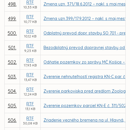
RTF
498.
Zmena uzn. 371/18.6.2012 – nakl. s maj.mesta
10,33 KB
RTF
499.
Zmena uzn.399/17.9.2012 – nakl. s maj.mesta 
10,77 KB
RTF
500.
Odplatný prevod dopr. stavby SO 701 - preložka
10,12 KB
RTF
501.
Bezodplatný prevod dopravnej stavby od firmy
9,23 KB
RTF
502.
Odňatie pozemkov zo správy MČ Košice – Sí
17,93 KB
RTF
503.
Zverenie nehnuteľností registra KN-C par. č. 
13,47 KB
RTF
504.
Zverenie parkoviska pred areálom Zoologick
12,24 KB
RTF
505.
Zverenie pozemkov parciel KN-E č. 311/502 a
13,1 KB
RTF
506.
Zriadenie vecného bremena na ul. Hlavná, na
30,08 KB