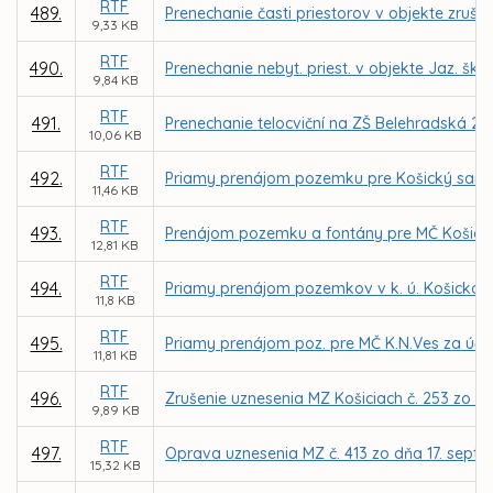
RTF
489.
Prenechanie časti priestorov v objekte zruš.
9,33 KB
RTF
490.
Prenechanie nebyt. priest. v objekte Jaz. šk
9,84 KB
RTF
491.
Prenechanie telocviční na ZŠ Belehradská 21
10,06 KB
RTF
492.
Priamy prenájom pozemku pre Košický samos
11,46 KB
RTF
493.
Prenájom pozemku a fontány pre MČ Košice
12,81 KB
RTF
494.
Priamy prenájom pozemkov v k. ú. Košická 
11,8 KB
RTF
495.
Priamy prenájom poz. pre MČ K.N.Ves za účelo
11,81 KB
RTF
496.
Zrušenie uznesenia MZ Košiciach č. 253 zo d
9,89 KB
RTF
497.
Oprava uznesenia MZ č. 413 zo dňa 17. sep
15,32 KB