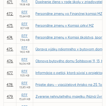
RTF
471.
Doplnenie člena v rade školy v zriaďovateľs
19,18 KB
RTF
472.
Personálne zmeny vo Finančnej komisii MZ
15,64 KB
RTF
473.
Personálne zmeny v Komisii cirkví MZ
8,17 KB
RTF
474.
Personálne zmeny v Komisii školstva, šport
7,96 KB
RTF
475.
Úprava výšky nájomného v bytovom dome Šolt
14,12 KB
RTF
476.
Obnova bytového domu Šoltésovej 11, 13, Ko
16,06 KB
RTF
477.
Informácia o petícii, ktorá súvisí s proje
11,15 KB
RTF
478.
Prijatie daru – viacúčelové ihrisko na ZŠ To
13,85 KB
RTF
479.
Zverenie nehnuteľného majetku (Nižná Úvrať
15,69 KB