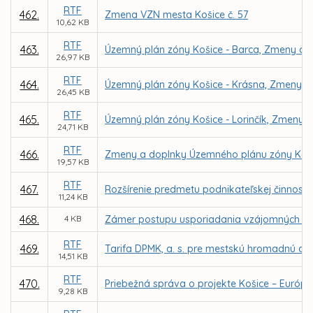
RTF
462.
Zmena VZN mesta Košice č. 57
10,62 KB
RTF
463.
Územný plán zóny Košice - Barca, Zmeny a d
26,97 KB
RTF
464.
Územný plán zóny Košice - Krásna, Zmeny a
26,45 KB
RTF
465.
Územný plán zóny Košice - Lorinčík, Zmeny a
24,71 KB
RTF
466.
Zmeny a doplnky Územného plánu zóny Kav
19,57 KB
RTF
467.
Rozšírenie predmetu podnikateľskej činnosti
11,24 KB
468.
4 KB
Zámer postupu usporiadania vzájomných vzť
RTF
469.
Tarifa DPMK, a. s. pre mestskú hromadnú dop
14,51 KB
RTF
470.
Priebežná správa o projekte Košice – Európsk
9,28 KB