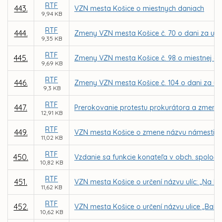
RTF
443.
VZN mesta Košice o miestnych daniach
9,94 KB
RTF
444.
Zmeny VZN mesta Košice č. 70 o dani za užív
9,35 KB
RTF
445.
Zmeny VZN mesta Košice č. 98 o miestnej dani 
9,69 KB
RTF
446.
Zmeny VZN mesta Košice č. 104 o dani za u
9,3 KB
RTF
447.
Prerokovanie protestu prokurátora a zmena 
12,91 KB
RTF
449.
VZN mesta Košice o zmene názvu námestia 
11,02 KB
RTF
450.
Vzdanie sa funkcie konateľa v obch. spoločno
10,82 KB
RTF
451.
VZN mesta Košice o určení názvu ulíc: „Na Kop
11,62 KB
RTF
452.
VZN mesta Košice o určení názvu ulice „Bah
10,62 KB