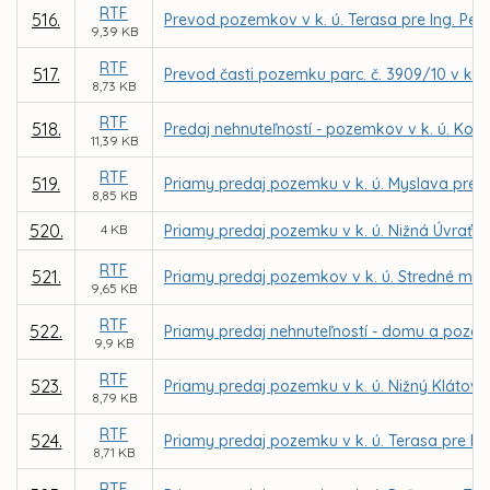
RTF
516.
Prevod pozemkov v k. ú. Terasa pre Ing. Pe
9,39 KB
RTF
517.
Prevod časti pozemku parc. č. 3909/10 v k. ú
8,73 KB
RTF
518.
Predaj nehnuteľností - pozemkov v k. ú. Ko
11,39 KB
RTF
519.
Priamy predaj pozemku v k. ú. Myslava pre MU
8,85 KB
520.
4 KB
Priamy predaj pozemku v k. ú. Nižná Úvrať d
RTF
521.
Priamy predaj pozemkov v k. ú. Stredné me
9,65 KB
RTF
522.
Priamy predaj nehnuteľností - domu a pozemk
9,9 KB
RTF
523.
Priamy predaj pozemku v k. ú. Nižný Klátov 
8,79 KB
RTF
524.
Priamy predaj pozemku v k. ú. Terasa pre NE
8,71 KB
RTF