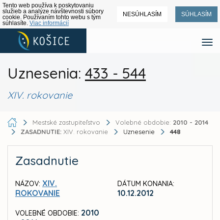
Tento web používa k poskytovaniu
služieb a analýze návštevnosti súbory
NESÚHLASÍM
SÚHLASÍM
cookie. Používaním tohto webu s tým
súhlasíte.
Viac informácií
Uznesenia:
433 - 544
XIV. rokovanie
Mestské zastupiteľstvo
Volebné obdobie:
2010 - 2014
ZASADNUTIE:
XIV. rokovanie
Uznesenie
448
Zasadnutie
XIV.
NÁZOV:
DÁTUM KONANIA:
ROKOVANIE
10.12.2012
2010
VOLEBNÉ OBDOBIE: