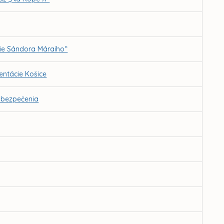
ie Sándora Máraiho“
ntácie Košice
abezpečenia