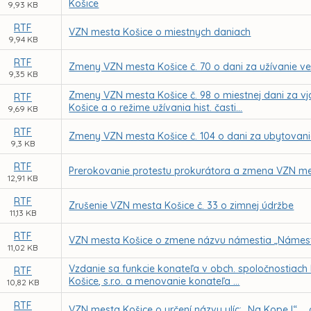
Košice
9,93 KB
RTF
VZN mesta Košice o miestnych daniach
9,94 KB
RTF
Zmeny VZN mesta Košice č. 70 o dani za užívanie ve
9,35 KB
Zmeny VZN mesta Košice č. 98 o miestnej dani za vj
RTF
Košice a o režime užívania hist. časti...
9,69 KB
RTF
Zmeny VZN mesta Košice č. 104 o dani za ubytovan
9,3 KB
RTF
Prerokovanie protestu prokurátora a zmena VZN mes
12,91 KB
RTF
Zrušenie VZN mesta Košice č. 33 o zimnej údržbe
11,13 KB
RTF
VZN mesta Košice o zmene názvu námestia „Námest
11,02 KB
Vzdanie sa funkcie konateľa v obch. spoločnostiach
RTF
Košice, s.r.o. a menovanie konateľa ...
10,82 KB
RTF
VZN mesta Košice o určení názvu ulíc: „Na Kope I“ ..