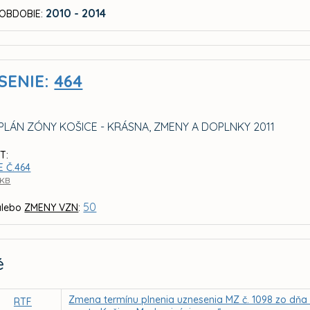
2010 - 2014
OBDOBIE:
SENIE:
464
PLÁN ZÓNY KOŠICE - KRÁSNA, ZMENY A DOPLNKY 2011
T:
 Č.464
 KB
50
lebo
ZMENY VZN
:
é
Zmena termínu plnenia uznesenia MZ č. 1098 zo dňa 1
RTF