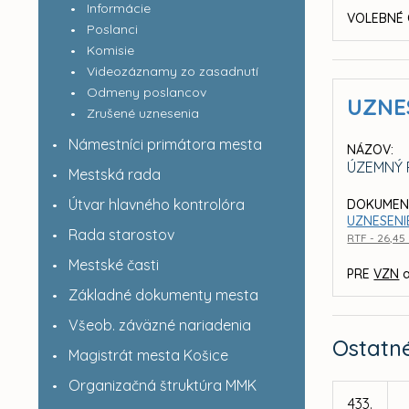
Informácie
VOLEBNÉ 
Poslanci
Komisie
Videozáznamy zo zasadnutí
Odmeny poslancov
UZNE
Zrušené uznesenia
Námestníci primátora mesta
NÁZOV:
ÚZEMNÝ 
Mestská rada
Útvar hlavného kontrolóra
DOKUMEN
UZNESENIE
Rada starostov
RTF - 26,45
Mestské časti
PRE
VZN
a
Základné dokumenty mesta
Všeob. záväzné nariadenia
Ostatn
Magistrát mesta Košice
Organizačná štruktúra MMK
433.