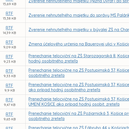
Zverenie nehnuteľného majetku (Nižná Úvrať) do sp
15,69 KB
RTF
Zverenie nehnuteľného majetku do správy MŠ Palári
15,38 KB
RTF
Zverenie nehnuteľného majetku v bývalej ZŠ na Char
14,39 KB
RTF
Zmena účelového určenia na Bauerovej ulici v Košici
9,09 KB
Prenechanie telocviční na ZŠ Starozagorská 8, Koš
RTF
hodný osobitného zreteľa
9,23 KB
Prenechanie telocvične na ZŠ Postupimská 37, Koši
RTF
osobitného zreteľa
9,33 KB
Prenechanie telocvične na ZŠ Postupimská 37, Koši
RTF
ako prípad hodný osobitného zreteľa
9,9 KB
Prenechanie telocvične na ZŠ Postupimská 37, Koš
RTF
UMENÍ KOŠICE ako prípad hodný osobit. zreteľa
9,47 KB
Prenechanie telocviční na ZŠ Požiarnická 3, Košice
RTF
osobitného zreteľa
9,65 KB
Prenechanie telocvične na ZŠ Fábryho 44 v Košicia
RTF