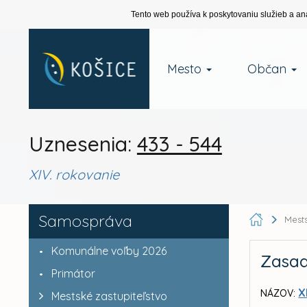
Tento web používa k poskytovaniu služieb a an
Mesto
Občan
Uznesenia:
433 - 544
XIV. rokovanie
Samospráva
Mests
Komunálne voľby 2026
Zasad
Primátor
X
NÁZOV:
Mestské zastupiteľstvo