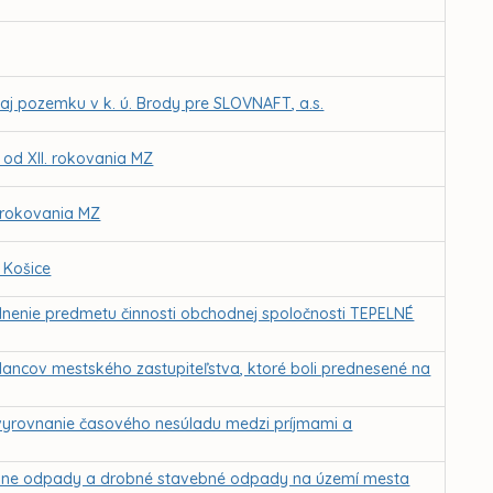
j pozemku v k. ú. Brody pre SLOVNAFT, a.s.
 od XII. rokovania MZ
. rokovania MZ
 Košice
oplnenie predmetu činnosti obchodnej spoločnosti TEPELNÉ
lancov mestského zastupiteľstva, ktoré boli prednesené na
vyrovnanie časového nesúladu medzi príjmami a
lne odpady a drobné stavebné odpady na území mesta