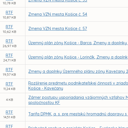
Zmena VZN mesta Košice č. 53
10,78 KB
RTF
Zmena VZN mesta Košice č. 54
10,87 KB
RTF
Zmena VZN mesta Košice č. 57
10,62 KB
RTF
Územný plán zóny Košice - Barca, Zmeny a doplnky 
26,97 KB
RTF
Územný plán zóny Košice - Lorinčík, Zmeny a doplnk
24,71 KB
RTF
Zmeny a doplnky Územného plánu zóny Kavečany 2
19,57 KB
Rozšírenie predmetu podnikateľskej činnosti v zriaď
RTF
Košice - Kavečany
11,24 KB
Zámer postupu usporiadania vzájomných vzťahov Me
4 KB
spoločnosťou KF
RTF
Tarifa DPMK, a. s. pre mestskú hromadnú dopravu s 
14,51 KB
RTF