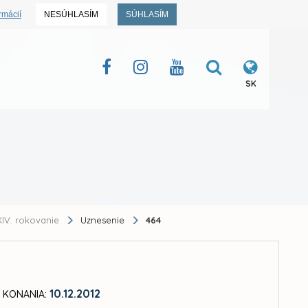
rmácií
NESÚHLASÍM
SÚHLASÍM
SK
IV. rokovanie
Uznesenie
464
10.12.2012
 KONANIA: