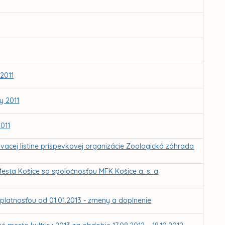
2011
y 2011
011
ovacej listine príspevkovej organizácie Zoologická záhrada
sta Košice so spoločnosťou MFK Košice a. s. a
platnosťou od 01.01.2013 - zmeny a doplnenie