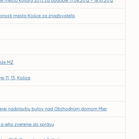
é mesto kultúry 2013 za obdobie 17.08.2012 – 18.10.2012
obnosti mesta Košice za zriaďovateľa
deže MZ
11, 13, Košice
ánovanej nadstavby bytov nad Obchodným domom Mier
a a jeho zverenie do správy