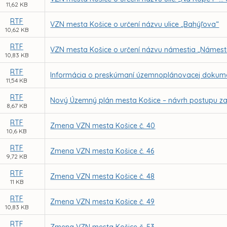
11,62 KB
RTF
VZN mesta Košice o určení názvu ulice „Bahýľova“
10,62 KB
RTF
VZN mesta Košice o určení názvu námestia „Námest
10,83 KB
RTF
Informácia o preskúmaní územnoplánovacej dokume
11,54 KB
RTF
Nový Územný plán mesta Košice – návrh postupu z
8,67 KB
RTF
Zmena VZN mesta Košice č. 40
10,6 KB
RTF
Zmena VZN mesta Košice č. 46
9,72 KB
RTF
Zmena VZN mesta Košice č. 48
11 KB
RTF
Zmena VZN mesta Košice č. 49
10,83 KB
RTF