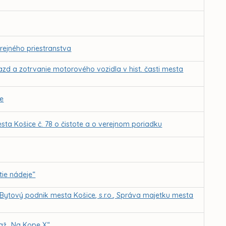
rejného priestranstva
azd a zotrvanie motorového vozidla v hist. časti mesta
ie
ta Košice č. 78 o čistote a o verejnom poriadku
ie nádeje“
 Bytový podnik mesta Košice, s.r.o., Správa majetku mesta
. až „Na Kope X“