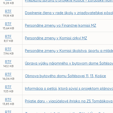
Priebežná správa o projekte Košice – Európske hlavn
9,28 KB
RTF
Doplnenie člena v rade školy v zriaďovateľskej pôs
19,18 KB
RTF
Personálne zmeny vo Finančnej komisii MZ
15,64 KB
RTF
Personálne zmeny v Komisii cirkví MZ
8,17 KB
RTF
Personálne zmeny v Komisii školstva, športu a mlá
7,96 KB
RTF
Úprava výšky nájomného v bytovom dome Šoltésovej 
14,12 KB
RTF
Obnova bytového domu Šoltésovej 11, 13, Košice
16,06 KB
RTF
Informácia o petícii, ktorá súvisí s projektom pl
11,15 KB
RTF
Prijatie daru – viacúčelové ihrisko na ZŠ Tomášikov
13,85 KB
RTF