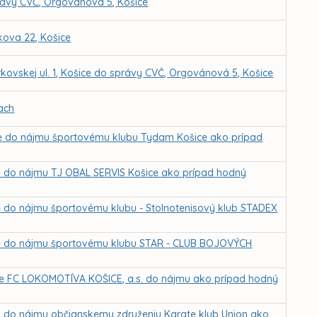
rávy CVČ, Orgovánová 5, Košice
kova 22, Košice
kovskej ul. 1, Košice do správy CVČ, Orgovánová 5, Košice
ach
ice do nájmu športovému klubu Tydam Košice ako prípad
ce do nájmu TJ OBAL SERVIS Košice ako prípad hodný
ce do nájmu športovému klubu - Stolnotenisový klub STADEX
ice do nájmu športovému klubu STAR - CLUB BOJOVÝCH
 pre FC LOKOMOTÍVA KOŠICE, a.s. do nájmu ako prípad hodný
ch do nájmu občianskemu združeniu Karate klub Union ako