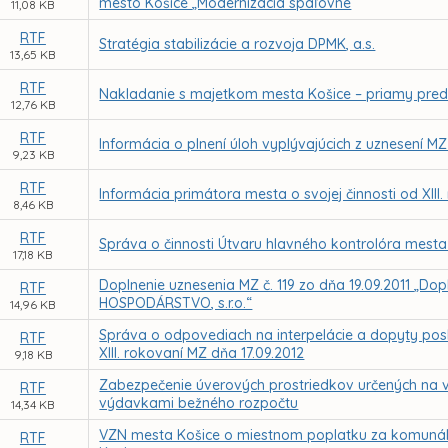
mesto Košice „Modernizácia spaľovne
11,08 KB
RTF
Stratégia stabilizácie a rozvoja DPMK, a.s.
13,65 KB
RTF
Nakladanie s majetkom mesta Košice – priamy preda
12,76 KB
RTF
Informácia o plnení úloh vyplývajúcich z uznesení MZ
9,23 KB
RTF
Informácia primátora mesta o svojej činnosti od XIII
8,46 KB
RTF
Správa o činnosti Útvaru hlavného kontrolóra mesta
17,18 KB
Doplnenie uznesenia MZ č. 119 zo dňa 19.09.2011 „D
RTF
HOSPODÁRSTVO, s.r.o.“
14,96 KB
Správa o odpovediach na interpelácie a dopyty pos
RTF
XIII. rokovaní MZ dňa 17.09.2012
9,18 KB
Zabezpečenie úverových prostriedkov určených na 
RTF
výdavkami bežného rozpočtu
14,34 KB
VZN mesta Košice o miestnom poplatku za komuná
RTF