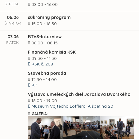
STREDA
08:00 - 16:00
06.06
súkromný program
ŠTVRTOK
15:00 - 18:30
07.06
RTVS-Interview
PIATOK
08:00 - 08:15
Finančná komisia KSK
09:30 - 11:30
KSK č. 208
Stavebná porada
12:30 - 14:00
KP
Výstava umeleckých diel Jaroslava Dvorského
18:00 - 19:00
Múzeum Vojtecha Löfflera, Alžbetina 20
GALÉRIA: