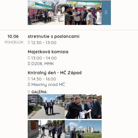
10.06
stretnutie s poslancami
PONDELOK
12:30 - 13:00
Majetková komisia
13:00 - 14:00
D208, MMK
Kntrolný deň - MČ Západ
14:30 - 16:00
Miestny úrad MČ
GALÉRIA: