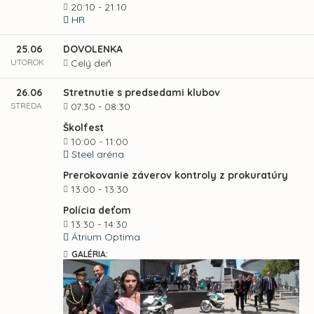
20:10 - 21:10
HR
25.06
DOVOLENKA
UTOROK
Celý deň
26.06
Stretnutie s predsedami klubov
STREDA
07:30 - 08:30
Školfest
10:00 - 11:00
Steel aréna
Prerokovanie záverov kontroly z prokuratúry
13:00 - 13:30
Polícia deťom
13:30 - 14:30
Átrium Optima
GALÉRIA: