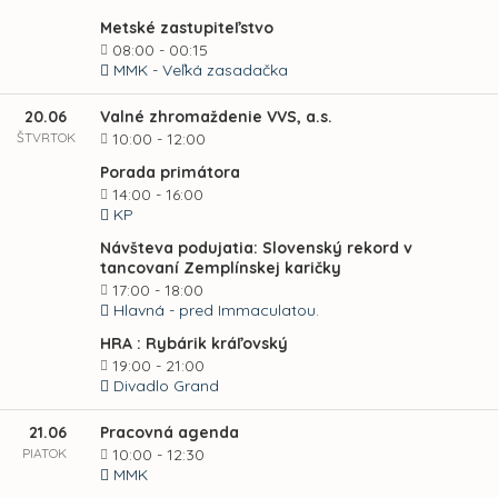
Metské zastupiteľstvo
08:00 - 00:15
MMK - Veľká zasadačka
20.06
Valné zhromaždenie VVS, a.s.
ŠTVRTOK
10:00 - 12:00
Porada primátora
14:00 - 16:00
KP
Návšteva podujatia: Slovenský rekord v
tancovaní Zemplínskej karičky
17:00 - 18:00
Hlavná - pred Immaculatou.
HRA : Rybárik kráľovský
19:00 - 21:00
Divadlo Grand
21.06
Pracovná agenda
PIATOK
10:00 - 12:30
MMK