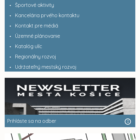
Športové aktivity
Kancelária prvého kontaktu
Kontakt pre médiá
Územné plánovanie
Katalóg ulíc
Regionálny rozvoj
Udržateľný mestský rozvoj
Prihláste sa na odber