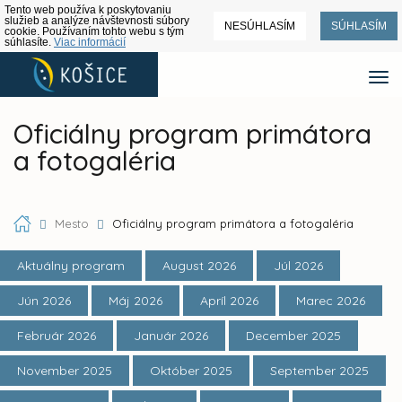
Tento web používa k poskytovaniu
služieb a analýze návštevnosti súbory
NESÚHLASÍM
SÚHLASÍM
cookie. Používaním tohto webu s tým
súhlasíte.
Viac informácií
Oficiálny program primátora
a fotogaléria
Mesto
Oficiálny program primátora a fotogaléria
Aktuálny program
August 2026
Júl 2026
Jún 2026
Máj 2026
Apríl 2026
Marec 2026
Február 2026
Január 2026
December 2025
November 2025
Október 2025
September 2025