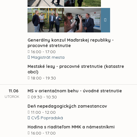
Generálny konzul Maďarskej republiky -
pracovné stretnutie
16:00 - 17:00
Magistrát mesta
Mestské lesy - pracovné stretnutie (katastre
obcí)
18:00 - 19:30
11.06
MS v orientačnom behu - úvodné stretnutie
UTOROK
09:30 - 10:30
Deň nepedagogických zamestancov
11:00 - 12:00
CVŠ Popradská
Hodina s riaditeľom MMK a námestníkmi
16:00 - 17:00