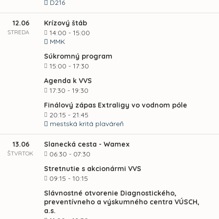
D216
12.06
Krízový štáb
STREDA
14:00 - 15:00
MMK
Súkromný program
15:00 - 17:30
Agenda k VVS
17:30 - 19:30
Finálový zápas Extraligy vo vodnom póle
20:15 - 21:45
mestská kritá plaváreň
13.06
Slanecká cesta - Wamex
ŠTVRTOK
06:30 - 07:30
Stretnutie s akcionármi VVS
09:15 - 10:15
Slávnostné otvorenie Diagnostického,
preventívneho a výskumného centra VÚSCH,
a.s.