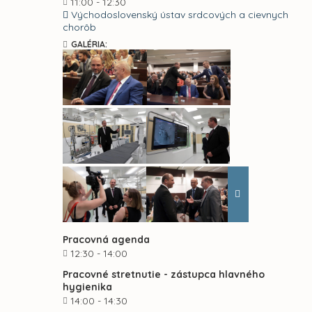
11:00 - 12:30
Východoslovenský ústav srdcových a cievnych
chorôb
GALÉRIA:
Pracovná agenda
12:30 - 14:00
Pracovné stretnutie - zástupca hlavného
hygienika
14:00 - 14:30