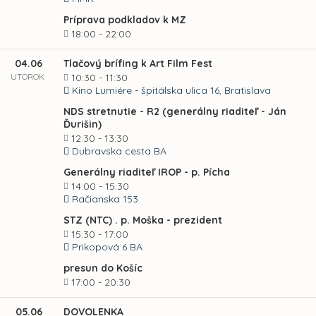
Príprava podkladov k MZ
18:00 - 22:00
04.06
Tlačový brífing k Art Film Fest
UTOROK
10:30 - 11:30
Kino Lumiére - špitálska ulica 16, Bratislava
NDS stretnutie - R2 (generálny riaditeľ - Ján
Ďurišin)
12:30 - 13:30
Dubravska cesta BA
Generálny riaditeľ IROP - p. Pícha
14:00 - 15:30
Račianska 153
STZ (NTC) . p. Moška - prezident
15:30 - 17:00
Prikopová 6 BA
presun do Košíc
17:00 - 20:30
05.06
DOVOLENKA