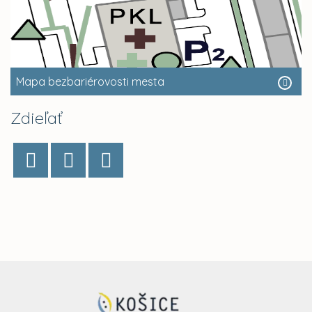
Mapa bezbariérovosti mesta
Zdieľať