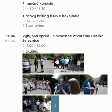
Finančná komisia
14:30 - 15:30
Tlačový brífing k MS v hokejbale
16:00 - 17:00
Steel aréna
14.06
Vyhybňa vpred - slávnostné otvorenie Detská
železnica
PIATOK
11:00 - 12:00
GALÉRIA: