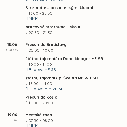
Stretnutie s poslaneckými klubmi
16:00 - 20:30
MMK
pracovné stretnutie - skola
20:30 - 21:30
18.06
Presun do Bratislavy
UTOROK
05:00 - 10:00
štátna tajomníčka Dana Meager MF SR
10:00 - 11:00
Budova MF SR
štátny tajomník p. Švejna MPSVR SR
13:00 - 14:00
Budova MPSVR SR
Presun do Košíc
15:00 - 20:00
19.06
Mestská rada
STREDA
07:30 - 08:00
MMK