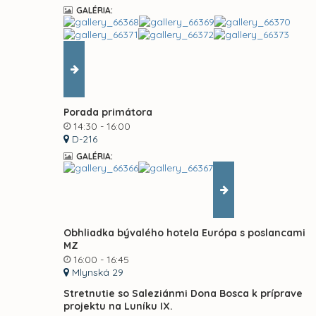
GALÉRIA:
Porada primátora
14:30 - 16:00
D-216
GALÉRIA:
Obhliadka bývalého hotela Európa s poslancami
MZ
16:00 - 16:45
Mlynská 29
Stretnutie so Saleziánmi Dona Bosca k príprave
projektu na Luníku IX.