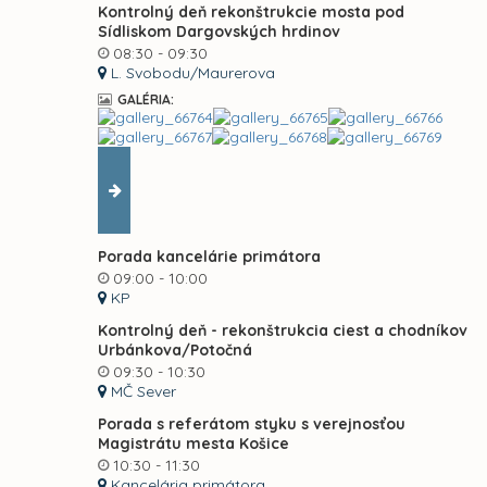
Kontrolný deň rekonštrukcie mosta pod
Sídliskom Dargovských hrdinov
08:30 - 09:30
L. Svobodu/Maurerova
GALÉRIA:
Porada kancelárie primátora
09:00 - 10:00
KP
Kontrolný deň - rekonštrukcia ciest a chodníkov
Urbánkova/Potočná
09:30 - 10:30
MČ Sever
Porada s referátom styku s verejnosťou
Magistrátu mesta Košice
10:30 - 11:30
Kancelária primátora