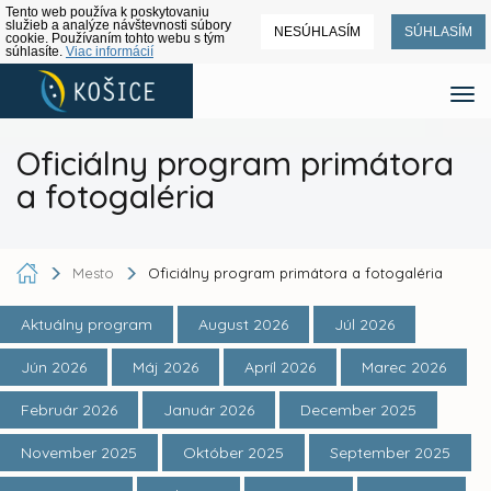
Tento web používa k poskytovaniu
služieb a analýze návštevnosti súbory
NESÚHLASÍM
SÚHLASÍM
cookie. Používaním tohto webu s tým
súhlasíte.
Viac informácií
Oficiálny program primátora
a fotogaléria
Mesto
Oficiálny program primátora a fotogaléria
Aktuálny program
August 2026
Júl 2026
Jún 2026
Máj 2026
Apríl 2026
Marec 2026
Február 2026
Január 2026
December 2025
November 2025
Október 2025
September 2025