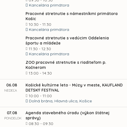
09:30 - 10:30
Kancelária primátora
Pracovné stretnutie s námestníkmi primátora
Košic
10:30 - 11:30
Kancelária primátora
Pracovné stretnutie s vedúcim Oddelenia
športu a mládeže
11:30 - 12:30
Kancelária primátora
ZOO pracovné stretnutie s riaditeľom p.
Kočnerom
13:00 - 14:30
06.08
Košické kultúrne leto - Múzy v meste, KAUFLAND
DETSKÝ FESTIVAL
NEDEĽA
10:00 - 11:00
Dolná brána, Hlavná ulica, Košice
07.08
Agenda stavebného úradu (výkon štátnej
správy)
PONDELOK
08:30 - 09:30