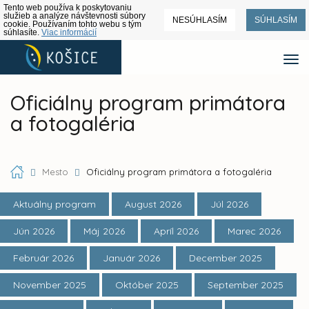
Tento web používa k poskytovaniu
služieb a analýze návštevnosti súbory
NESÚHLASÍM
SÚHLASÍM
cookie. Používaním tohto webu s tým
súhlasíte.
Viac informácií
Oficiálny program primátora
a fotogaléria
Mesto
Oficiálny program primátora a fotogaléria
Aktuálny program
August 2026
Júl 2026
Jún 2026
Máj 2026
Apríl 2026
Marec 2026
Február 2026
Január 2026
December 2025
November 2025
Október 2025
September 2025