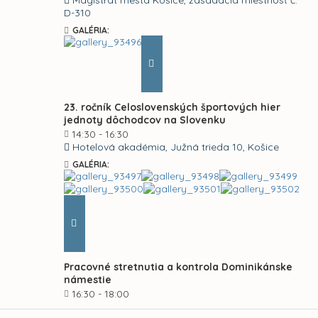
Magistrát mesta Košice, zasadacia miestnosť č.
D-310
GALÉRIA:
23. ročník Celoslovenských športových hier
jednoty dôchodcov na Slovenku
14:30 - 16:30
Hotelová akadémia, Južná trieda 10, Košice
GALÉRIA:
Pracovné stretnutia a kontrola Dominikánske
námestie
16:30 - 18:00