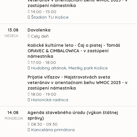
veteránov v orientačnom behu WMOC 2023 - v
zastúpení námestníka
14:00 - 15:00
Štadión TU Košice
13.08
Dovolenka
NEDEĽA
Celý deň
Košické kultúrne leto - Čaj o piatej - Tomáš
ORAVEC & CIMBALOWICA - v zastúpení
námestníka
17:00 - 18:00
Hudobný altánok, Mestký park Košice
Prijatie víťazov - Majstrovstvách sveta
veteránov v orientačnom behu WMOC 2023 - v
zastúpení námestníka
18:00 - 19:00
Historická radnica
14.08
Agenda stavebného úradu (výkon štátnej
správy)
PONDELOK
08:30 - 09:30
Kancelária primátora