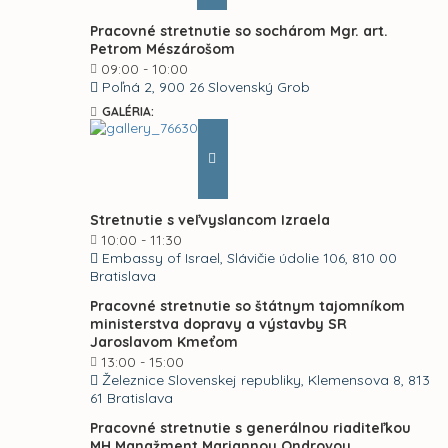
Pracovné stretnutie so sochárom Mgr. art.
Petrom Mészárošom
09:00 - 10:00
Poľná 2, 900 26 Slovenský Grob
GALÉRIA:
Stretnutie s veľvyslancom Izraela
10:00 - 11:30
Embassy of Israel, Slávičie údolie 106, 810 00
Bratislava
Pracovné stretnutie so štátnym tajomníkom
ministerstva dopravy a výstavby SR
Jaroslavom Kmeťom
13:00 - 15:00
Železnice Slovenskej republiky, Klemensova 8, 813
61 Bratislava
Pracovné stretnutie s generálnou riaditeľkou
MH Manažment Mariannou Ondrovou