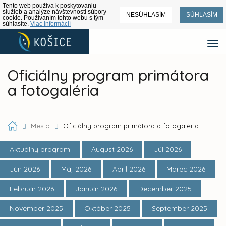
Tento web používa k poskytovaniu
služieb a analýze návštevnosti súbory
NESÚHLASÍM
SÚHLASÍM
cookie. Používaním tohto webu s tým
súhlasíte.
Viac informácií
Oficiálny program primátora
a fotogaléria
Mesto
Oficiálny program primátora a fotogaléria
Aktuálny program
August 2026
Júl 2026
Jún 2026
Máj 2026
Apríl 2026
Marec 2026
Február 2026
Január 2026
December 2025
November 2025
Október 2025
September 2025