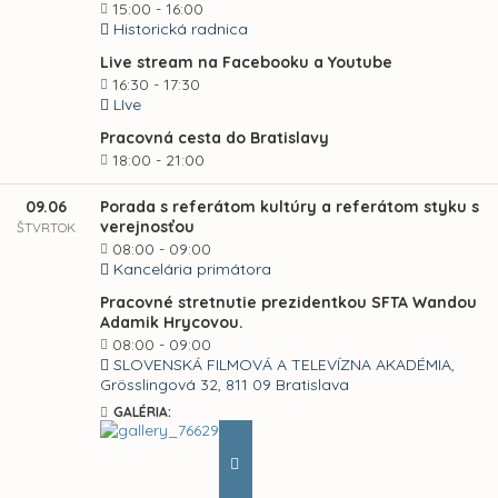
15:00 - 16:00
Historická radnica
Live stream na Facebooku a Youtube
16:30 - 17:30
LIve
Pracovná cesta do Bratislavy
18:00 - 21:00
09.06
Porada s referátom kultúry a referátom styku s
verejnosťou
ŠTVRTOK
08:00 - 09:00
Kancelária primátora
Pracovné stretnutie prezidentkou SFTA Wandou
Adamik Hrycovou.
08:00 - 09:00
SLOVENSKÁ FILMOVÁ A TELEVÍZNA AKADÉMIA,
Grösslingová 32, 811 09 Bratislava
GALÉRIA: