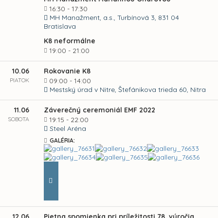
16:30 - 17:30
MH Manažment, a.s., Turbínová 3, 831 04
Bratislava
K8 neformálne
19:00 - 21:00
10.06
Rokovanie K8
PIATOK
09:00 - 14:00
Mestský úrad v Nitre, Štefánikova trieda 60, Nitra
11.06
Záverečný ceremoniál EMF 2022
SOBOTA
19:15 - 22:00
Steel Aréna
GALÉRIA:
12.06
Pietna spomienka pri príležitosti 78. výročia