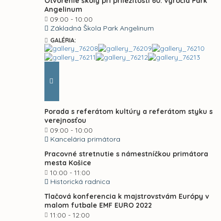
Otvorenie školy pri príležitosti 60. výročia Park
Angelinum
09:00 - 10:00
Základná Škola Park Angelinum
GALÉRIA:
Porada s referátom kultúry a referátom styku s
verejnosťou
09:00 - 10:00
Kancelária primátora
Pracovné stretnutie s námestníčkou primátora
mesta Košice
10:00 - 11:00
Historická radnica
Tlačová konferencia k majstrovstvám Európy v
malom futbale EMF EURO 2022
11:00 - 12:00