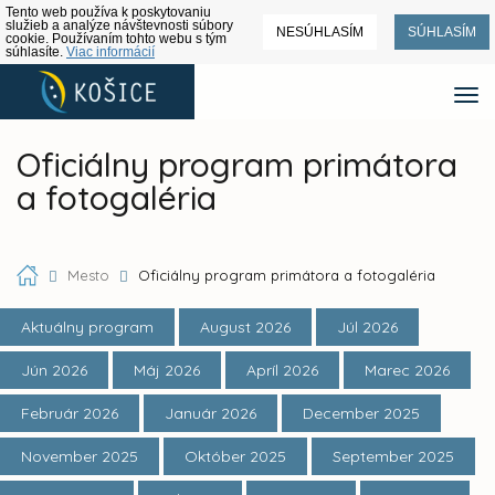
Tento web používa k poskytovaniu
služieb a analýze návštevnosti súbory
NESÚHLASÍM
SÚHLASÍM
cookie. Používaním tohto webu s tým
súhlasíte.
Viac informácií
Oficiálny program primátora
a fotogaléria
Mesto
Oficiálny program primátora a fotogaléria
Aktuálny program
August 2026
Júl 2026
Jún 2026
Máj 2026
Apríl 2026
Marec 2026
Február 2026
Január 2026
December 2025
November 2025
Október 2025
September 2025