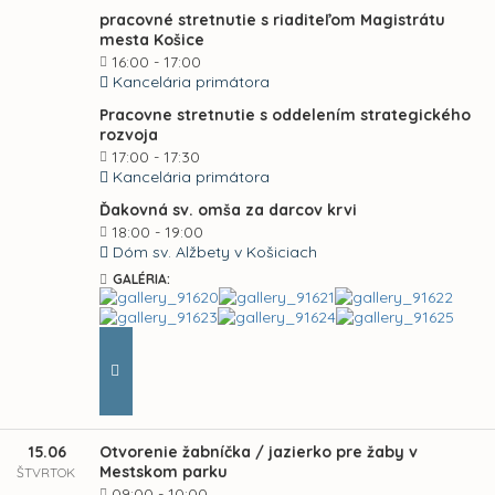
pracovné stretnutie s riaditeľom Magistrátu
mesta Košice
16:00 - 17:00
Kancelária primátora
Pracovne stretnutie s oddelením strategického
rozvoja
17:00 - 17:30
Kancelária primátora
Ďakovná sv. omša za darcov krvi
18:00 - 19:00
Dóm sv. Alžbety v Košiciach
GALÉRIA:
15.06
Otvorenie žabníčka / jazierko pre žaby v
Mestskom parku
ŠTVRTOK
09:00 - 10:00