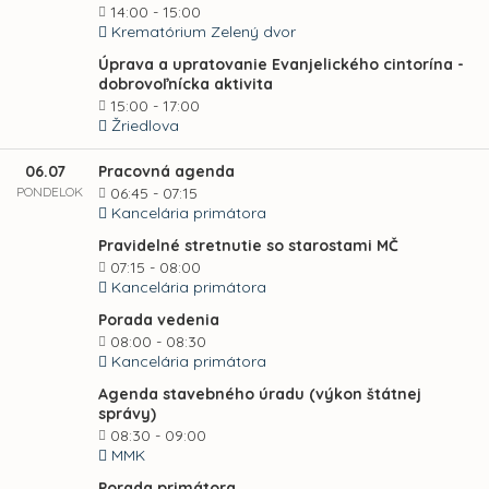
14:00 - 15:00
Krematórium Zelený dvor
Úprava a upratovanie Evanjelického cintorína -
dobrovoľnícka aktivita
15:00 - 17:00
Žriedlova
06.07
Pracovná agenda
PONDELOK
06:45 - 07:15
Kancelária primátora
Pravidelné stretnutie so starostami MČ
07:15 - 08:00
Kancelária primátora
Porada vedenia
08:00 - 08:30
Kancelária primátora
Agenda stavebného úradu (výkon štátnej
správy)
08:30 - 09:00
MMK
Porada primátora