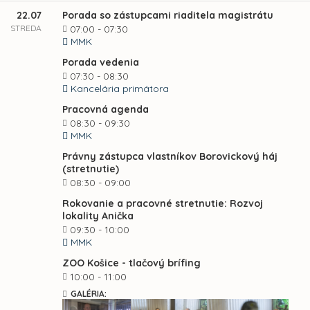
22.07
Porada so zástupcami riaditela magistrátu
STREDA
07:00 - 07:30
MMK
Porada vedenia
07:30 - 08:30
Kancelária primátora
Pracovná agenda
08:30 - 09:30
MMK
Právny zástupca vlastníkov Borovickový háj
(stretnutie)
08:30 - 09:00
Rokovanie a pracovné stretnutie: Rozvoj
lokality Anička
09:30 - 10:00
MMK
ZOO Košice - tlačový brífing
10:00 - 11:00
GALÉRIA: