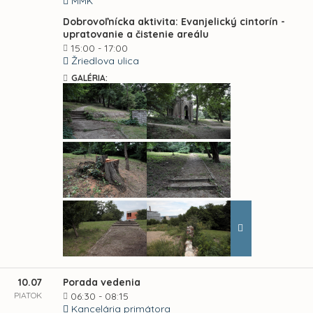
MMK
Dobrovoľnícka aktivita: Evanjelický cintorín -
upratovanie a čistenie areálu
15:00 - 17:00
Žriedlova ulica
GALÉRIA:
10.07
Porada vedenia
PIATOK
06:30 - 08:15
Kancelária primátora