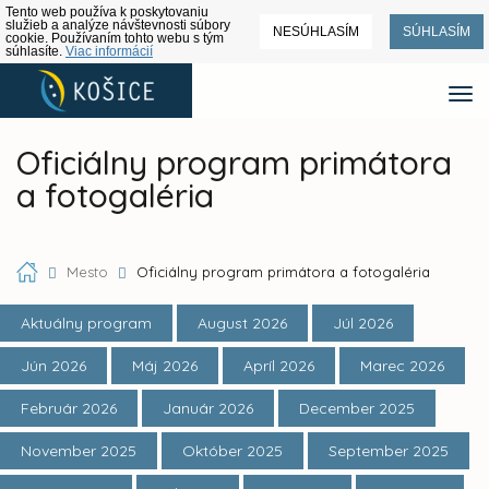
Tento web používa k poskytovaniu
služieb a analýze návštevnosti súbory
NESÚHLASÍM
SÚHLASÍM
cookie. Používaním tohto webu s tým
súhlasíte.
Viac informácií
Oficiálny program primátora
a fotogaléria
Mesto
Oficiálny program primátora a fotogaléria
Aktuálny program
August 2026
Júl 2026
Jún 2026
Máj 2026
Apríl 2026
Marec 2026
Február 2026
Január 2026
December 2025
November 2025
Október 2025
September 2025