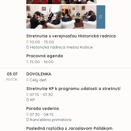
Stretnutie s verejnosťou Historická radnica
10:00 - 15:00
Historická radnica mesta Košice
Pracovná agenda
15:00 - 16:00
03.07
DOVOLENKA
PIATOK
Celý deň
Stretnutie KP k programu udalostí a stretnutí
07:15 - 07:30
KP
Porada vedenia
07:30 - 08:15
Kancelária primátora
Posledná rozlúčka s Jaroslavom Pollákom