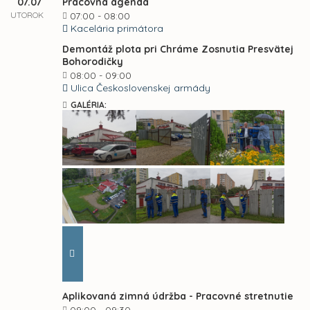
07.07
Pracovná agenda
UTOROK
07:00 - 08:00
Kacelária primátora
Demontáž plota pri Chráme Zosnutia Presvätej
Bohorodičky
08:00 - 09:00
Ulica Československej armády
GALÉRIA:
Aplikovaná zimná údržba - Pracovné stretnutie