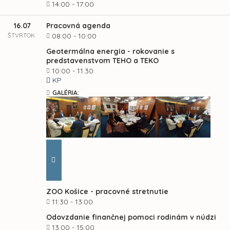
14:00 - 17:00
16.07
Pracovná agenda
ŠTVRTOK
08:00 - 10:00
Geotermálna energia - rokovanie s
predstavenstvom TEHO a TEKO
10:00 - 11:30
KP
GALÉRIA:
ZOO Košice - pracovné stretnutie
11:30 - 13:00
Odovzdanie finančnej pomoci rodinám v núdzi
13:00 - 15:00