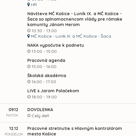
HR
Návšteva MČ Košice - Luník IX. a MČ Košice -
Šaca so splnomocnencom vlády pre rómske
komunity Jánom Herom
10:30 - 13:00
MČ Košice - Luník IX. a MČ Košice - Šaca
NAKA vypočutie k podnetu
13:00 - 15:00
Pracovná agenda
15:00 - 16:00
Školská akadémia
16:00 - 17:00
LIVE s Jarom Polačekom
18:00 - 19:00
09.12
DOVOLENKA
PIATOK
Celý deň
12.12
Pracovné stretnutie s Hlavným kontrolórom
mesta Košice
PONDELOK