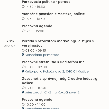
Parkovacia politika - porada
14:30 - 15:30
Vianočné posedenie Mestskej polície
15:30 - 16:30
Pracovná agenda
17:15 - 19:00
20.12
Porada s referátom marketingu a styku s
verejnosťou
UTOROK
08:00 - 09:15
Kancelária primátora
Pracovné stretnutie s riaditeľom K13
08:00 - 09:00
Kulturpark, Kukučínova 2, 040 01 Košice
Zasadnutie správnej rady Creative Industry
Košice
09:00 - 10:30
priestoroch CIKE na Kukučínovej 2
Pracovná agenda
10:30 - 14:00
Kancelária primátora