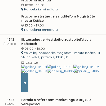
Pracovná agenda
10:00 - 13:30
Kancelária primátora
Pracovné stretnutie s riaditeľom Magistrátu
mesta Košice
13:30 - 19:00
Kancelária primátora
15.12
III. zasadnutie Mestského zastupiteľstva v
Košiciach
ŠTVRTOK
08:00 - 18:00
vo veľkej zasadačke Magistrátu mesta Košice, Tr.
SNP č. 48/A, prízemie, blok „B“
GALÉRIA:
16.12
Porada s referátom marketingu a styku s
verejnosťou
PIATOK