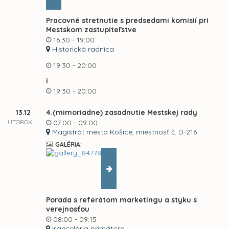
Pracovné stretnutie s predsedami komisií pri
Mestskom zastupiteľstve
16:30 - 19:00
Historická radnica
19:30 - 20:00
i
19:30 - 20:00
13.12
4.(mimoriadne) zasadnutie Mestskej rady
UTOROK
07:00 - 09:00
Magistrát mesta Košice, miestnosť č. D-216
GALÉRIA:
Porada s referátom marketingu a styku s
verejnosťou
08:00 - 09:15
Kancelária primátora