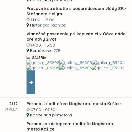
Pracovné stretnutie s podpredsedom vlády SR -
Štefanom Holým
11:00 - 13:00
Historická radnica
Vianočné posedenie pri kapustnici v Oáze nádej
pre nový život
14:00 - 15:00
Bernátovce 779
GALÉRIA:
21.12
Porada s riaditeľom Magistrátu mesta Košice
STREDA
07:00 - 07:30
Kancelária primátora
Porada so zástupcom riaditeľa Magistrátu
mesta Košice