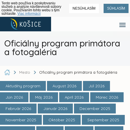
Tento web používa k poskytovaniu
služieb a analýze návštevnosti súbory
NESÚHLASÍM
SÚHLASÍM
cookie. Používaním tohto webu s tým
súhlasíte.
Viac informácií
Oficiálny program primátora
a fotogaléria
Mesto
Oficiálny program primátora a fotogaléria
Aktuálny program
August 2026
Júl 2026
Jún 2026
Máj 2026
Apríl 2026
Marec 2026
Február 2026
Január 2026
December 2025
November 2025
Október 2025
September 2025