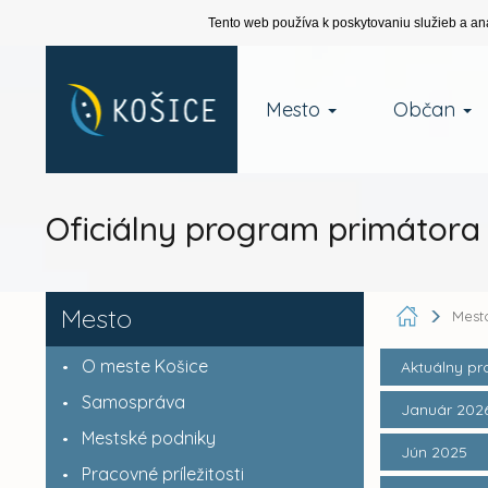
Tento web používa k poskytovaniu služieb a an
Mesto
Občan
Oficiálny program primátora 
Mesto
Mest
O meste Košice
Aktuálny p
Samospráva
Január 202
Mestské podniky
Jún 2025
Pracovné príležitosti