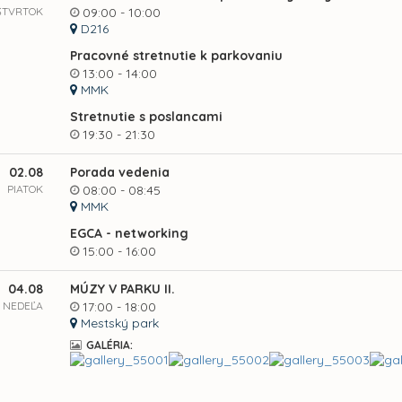
ŠTVRTOK
09:00 - 10:00
D216
Pracovné stretnutie k parkovaniu
13:00 - 14:00
MMK
Stretnutie s poslancami
19:30 - 21:30
02.08
Porada vedenia
PIATOK
08:00 - 08:45
MMK
EGCA - networking
15:00 - 16:00
04.08
MÚZY V PARKU II.
NEDEĽA
17:00 - 18:00
Mestský park
GALÉRIA: