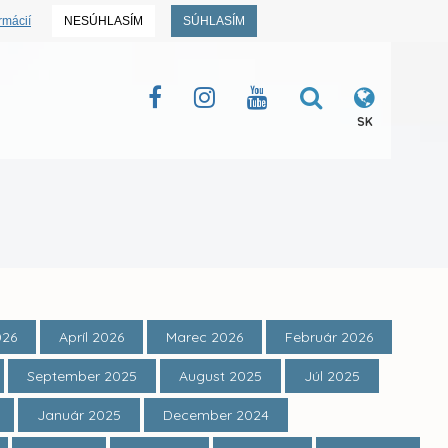
rmácií
NESÚHLASÍM
SÚHLASÍM
SK
026
Apríl 2026
Marec 2026
Február 2026
September 2025
August 2025
Júl 2025
Január 2025
December 2024