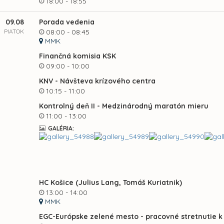
18:00 - 18:55
09.08
Porada vedenia
PIATOK
08:00 - 08:45
MMK
Finančná komisia KSK
09:00 - 10:00
KNV - Návšteva krízového centra
10:15 - 11:00
Kontrolný deň II - Medzinárodný maratón mieru
11:00 - 13:00
GALÉRIA:
HC Košice (Julius Lang, Tomáš Kuriatnik)
13:00 - 14:00
MMK
EGC-Európske zelené mesto - pracovné stretnutie k