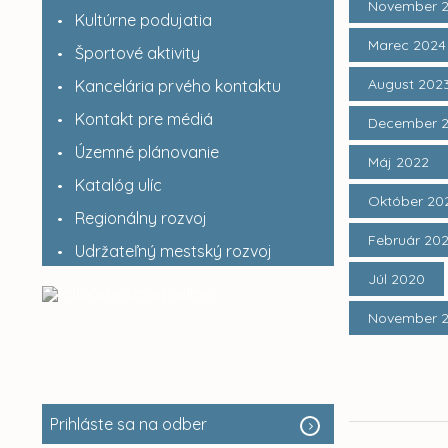
November 
Kultúrne podujatia
Marec 2024
Športové aktivity
August 202
Kancelária prvého kontaktu
Kontakt pre médiá
December 
Územné plánovanie
Máj 2022
Katalóg ulíc
Október 20
Regionálny rozvoj
Február 20
Udržateľný mestský rozvoj
Júl 2020
November 
Prihláste sa na odber