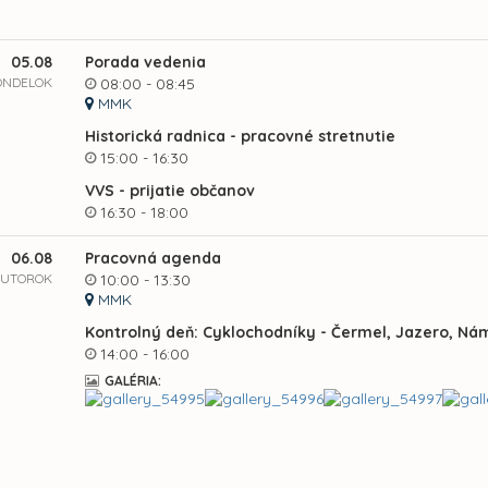
05.08
Porada vedenia
ONDELOK
08:00 - 08:45
MMK
Historická radnica - pracovné stretnutie
15:00 - 16:30
VVS - prijatie občanov
16:30 - 18:00
06.08
Pracovná agenda
UTOROK
10:00 - 13:30
MMK
Kontrolný deň: Cyklochodníky - Čermel, Jazero, Nám
14:00 - 16:00
GALÉRIA: