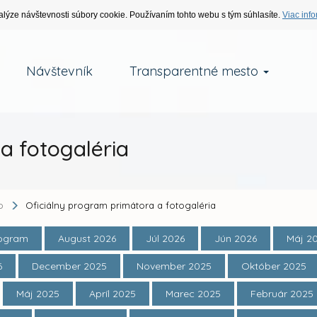
alýze návštevnosti súbory cookie. Používaním tohto webu s tým súhlasíte.
Viac info
Návštevník
Transparentné mesto
a fotogaléria
o
Oficiálny program primátora a fotogaléria
rogram
August 2026
Júl 2026
Jún 2026
Máj 2
6
December 2025
November 2025
Október 2025
Máj 2025
Apríl 2025
Marec 2025
Február 2025