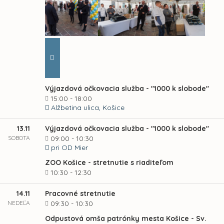
Výjazdová očkovacia služba - "1000 k slobode"
15:00 - 18:00
Alžbetina ulica, Košice
13.11
Výjazdová očkovacia služba - "1000 k slobode"
SOBOTA
09:00 - 10:30
pri OD Mier
ZOO Košice - stretnutie s riaditeľom
10:30 - 12:30
14.11
Pracovné stretnutie
NEDEĽA
09:30 - 10:30
Odpustová omša patrónky mesta Košice - Sv.