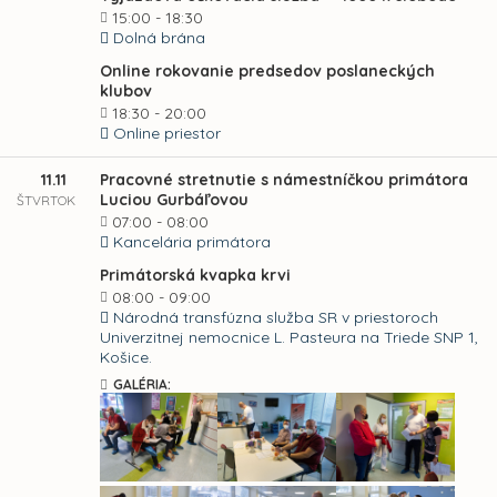
15:00 - 18:30
Dolná brána
Online rokovanie predsedov poslaneckých
klubov
18:30 - 20:00
Online priestor
11.11
Pracovné stretnutie s námestníčkou primátora
Luciou Gurbáľovou
ŠTVRTOK
07:00 - 08:00
Kancelária primátora
Primátorská kvapka krvi
08:00 - 09:00
Národná transfúzna služba SR v priestoroch
Univerzitnej nemocnice L. Pasteura na Triede SNP 1,
Košice.
GALÉRIA: