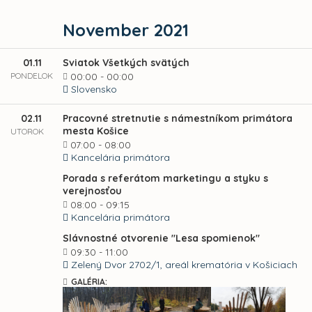
November 2021
01.11
Sviatok Všetkých svätých
PONDELOK
00:00 - 00:00
Slovensko
02.11
Pracovné stretnutie s námestníkom primátora
mesta Košice
UTOROK
07:00 - 08:00
Kancelária primátora
Porada s referátom marketingu a styku s
verejnosťou
08:00 - 09:15
Kancelária primátora
Slávnostné otvorenie "Lesa spomienok"
09:30 - 11:00
Zelený Dvor 2702/1, areál krematória v Košiciach
GALÉRIA: