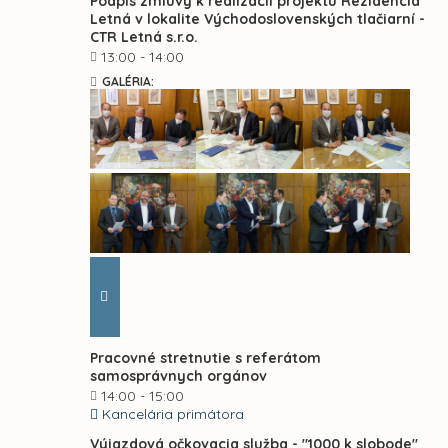
Podpis zmluvy k realizácii projektu Rezidencia
Letná v lokalite Východoslovenských tlačiarní -
CTR Letná s.r.o.
13:00 - 14:00
GALÉRIA:
Pracovné stretnutie s referátom
samosprávnych orgánov
14:00 - 15:00
Kancelária primátora
Výjazdová očkovacia služba - "1000 k slobode"