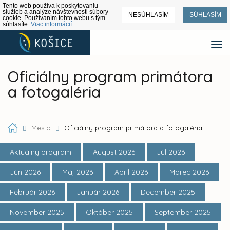
Tento web používa k poskytovaniu
služieb a analýze návštevnosti súbory
NESÚHLASÍM
SÚHLASÍM
cookie. Používaním tohto webu s tým
súhlasíte.
Viac informácií
Oficiálny program primátora
a fotogaléria
Mesto
Oficiálny program primátora a fotogaléria
Aktuálny program
August 2026
Júl 2026
Jún 2026
Máj 2026
Apríl 2026
Marec 2026
Február 2026
Január 2026
December 2025
November 2025
Október 2025
September 2025