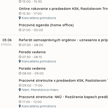
15:00 - 15:30
Online rokovanie s predsedom KSK, Rastislavom Tr
15:30 - 17:00
Kancelária primátora
Pracovná agenda (home office)
21:00 - 00:00
03.06
Referát samosprávnych orgánov - uznesenia a prí
STREDA
07:00 - 08:00
Porada vedenia
07:30 - 08:15
Kancelária primátora
Porada vedenia
08:00 - 09:00
Pracovné stretnutie s predsedom KSK, Rastislavom
09:00 - 11:00
Nám. Maratónca mieru
Pracovné stretnutie: NKÚ - Rozšírenie kapacít pred
11:00 - 12:00
Kancelária primátora