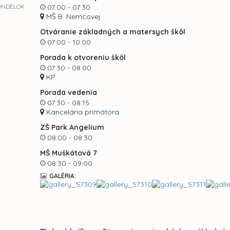
ONDELOK
07:00 - 07:30
MŠ B. Nemcovej
Otváranie základných a matersych škôl
07:00 - 10:00
Porada k otvoreniu škôl
07:30 - 08:00
KP
Porada vedenia
07:30 - 08:15
Kancelária primátora
ZŠ Park Angelium
08:00 - 08:30
MŠ Muškátová 7
08:30 - 09:00
GALÉRIA: