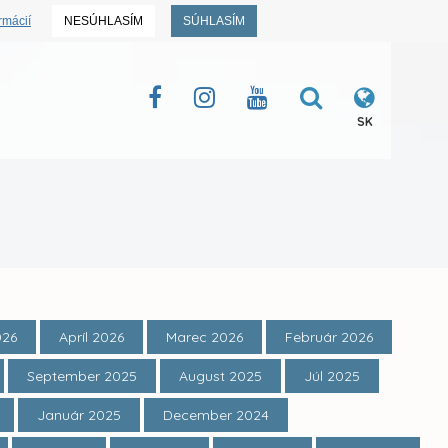
rmácií
NESÚHLASÍM
SÚHLASÍM
SK
026
Apríl 2026
Marec 2026
Február 2026
September 2025
August 2025
Júl 2025
Január 2025
December 2024