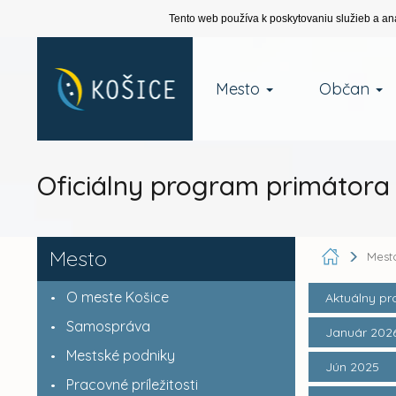
Tento web používa k poskytovaniu služieb a an
Mesto
Občan
Oficiálny program primátora 
Mesto
Mest
O meste Košice
Aktuálny p
Samospráva
Január 202
Mestské podniky
Jún 2025
Pracovné príležitosti