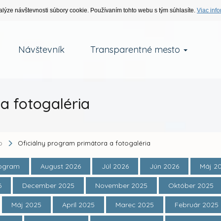
alýze návštevnosti súbory cookie. Používaním tohto webu s tým súhlasíte.
Viac info
Návštevník
Transparentné mesto
a fotogaléria
o
Oficiálny program primátora a fotogaléria
rogram
August 2026
Júl 2026
Jún 2026
Máj 2
6
December 2025
November 2025
Október 2025
Máj 2025
Apríl 2025
Marec 2025
Február 2025