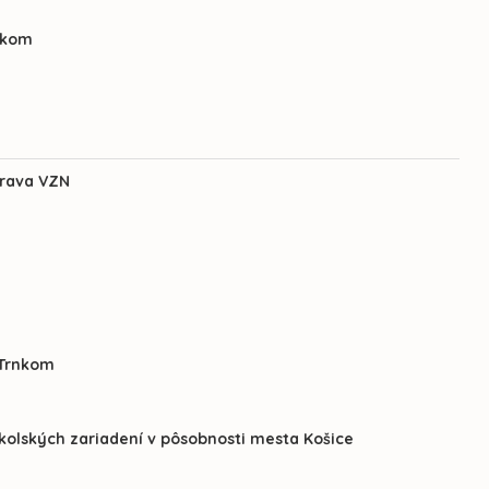
nkom
prava VZN
 Trnkom
školských zariadení v pôsobnosti mesta Košice