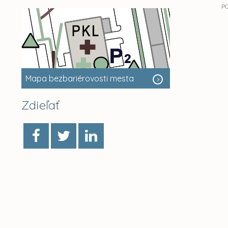
P
Mapa bezbariérovosti mesta
Zdieľať