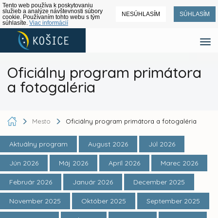
Tento web používa k poskytovaniu
služieb a analýze návštevnosti súbory
NESÚHLASÍM
SÚHLASÍM
cookie. Používaním tohto webu s tým
súhlasíte.
Viac informácií
Oficiálny program primátora
a fotogaléria
Mesto
Oficiálny program primátora a fotogaléria
Aktuálny program
August 2026
Júl 2026
Jún 2026
Máj 2026
Apríl 2026
Marec 2026
Február 2026
Január 2026
December 2025
November 2025
Október 2025
September 2025