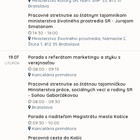
Ministerstvo kultúry SR, Nám. SNP 33, 813 31
Bratislava
Pracovné stretnutie so štátnym tajomníkom
ministerstva životného prostredia SR - Jurajom
Smatanom
14:30 - 16:00
Ministerstvo životného prostredia, Námestie Ľ.
Štúra 1, 812 35 Bratislava
19.07
Porada s referátom marketingu a styku s
verejnosťou
UTOROK
08:00 - 09:15
Kancelária primátora
Pracovné stretnutie so štátnou tajomníčkou
Ministerstva práce, sociálnych vecí a rodiny SR
- Soňou Gaborčákovou
08:00 - 09:30
Bratislava
Porada s riaditeľom Magistrátu mesta Košice
09:30 - 10:00
Kancelária primátora
Pracovná cesta do Košíc