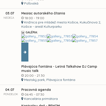
Poľovská
03.07
Mesiac autorského čítania
NEDEĽA
18:00 - 19:00
Knižnica pre mládež mesta Košice, Kukučínova 2,
Košice - areál Kulturparku
GALÉRIA:
Plávajúca fontána - Letná Talkshow DJ Camp
music talk
20:00 - 21:30
Mestský park, Plávajúca fontána
04.07
Pracovná agenda
PONDELOK
06:45 - 07:30
Kancelária primátora
Kontrolny deň - BEHOM