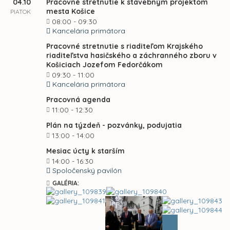
04.10
Pracovné stretnutie k stavebným projektom
mesta Košice
PIATOK
08:00 - 09:30
Kancelária primátora
Pracovné stretnutie s riaditeľom Krajského
riaditeľstva hasičského a záchranného zboru v
Košiciach Jozefom Fedorčákom
09:30 - 11:00
Kancelária primátora
Pracovná agenda
11:00 - 12:30
Plán na týzdeň - pozvánky, podujatia
13:00 - 14:00
Mesiac úcty k starším
14:00 - 16:30
Spoločenský pavilón
GALÉRIA: