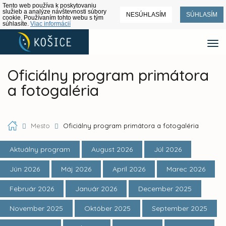
Tento web používa k poskytovaniu
služieb a analýze návštevnosti súbory
NESÚHLASÍM
SÚHLASÍM
cookie. Používaním tohto webu s tým
súhlasíte.
Viac informácií
Oficiálny program primátora
a fotogaléria
Mesto
Oficiálny program primátora a fotogaléria
Aktuálny program
August 2026
Júl 2026
Jún 2026
Máj 2026
Apríl 2026
Marec 2026
Február 2026
Január 2026
December 2025
November 2025
Október 2025
September 2025