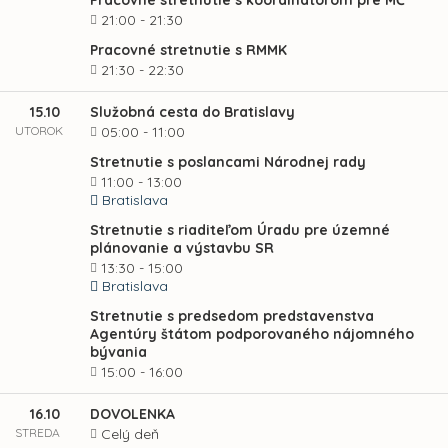
Pracovné stretnutie s koordinátorom pre MČ
21:00 - 21:30
Pracovné stretnutie s RMMK
21:30 - 22:30
15.10
Služobná cesta do Bratislavy
UTOROK
05:00 - 11:00
Stretnutie s poslancami Národnej rady
11:00 - 13:00
Bratislava
Stretnutie s riaditeľom Úradu pre územné
plánovanie a výstavbu SR
13:30 - 15:00
Bratislava
Stretnutie s predsedom predstavenstva
Agentúry štátom podporovaného nájomného
bývania
15:00 - 16:00
16.10
DOVOLENKA
STREDA
Celý deň