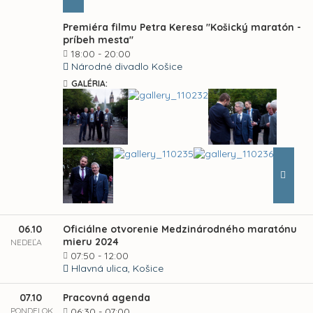
Premiéra filmu Petra Keresa "Košický maratón -
príbeh mesta"
18:00 - 20:00
Národné divadlo Košice
GALÉRIA:
06.10
Oficiálne otvorenie Medzinárodného maratónu
mieru 2024
NEDEĽA
07:50 - 12:00
Hlavná ulica, Košice
07.10
Pracovná agenda
PONDELOK
06:30 - 07:00