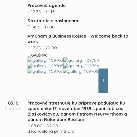
Pracovná agenda
12:30 - 14:15
Stretnutie s poslancami
14:15 - 17:00
AmCham a Business Košice - Welcome back to
work
17:00 - 20:00
GALÉRIA:
03.10
Pracovné stretnutie ku príprave podujatia ku
spomienke 17. november 1989 s pani Ľubicou
ŠTVRTOK
Blaškovičovou, pánom Petrom Neurwirthom a
pánom Rolandom Buššom
08:00 - 09:00
Kancelária primátora