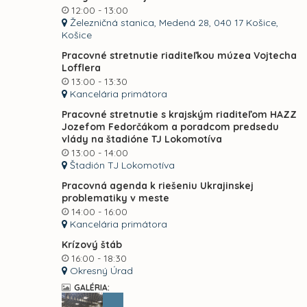
12:00 - 13:00
Železničná stanica, Medená 28, 040 17 Košice,
Košice
Pracovné stretnutie riaditeľkou múzea Vojtecha
Lofflera
13:00 - 13:30
Kancelária primátora
Pracovné stretnutie s krajským riaditeľom HAZZ
Jozefom Fedorčákom a poradcom predsedu
vlády na štadióne TJ Lokomotíva
13:00 - 14:00
Štadión TJ Lokomotíva
Pracovná agenda k riešeniu Ukrajinskej
problematiky v meste
14:00 - 16:00
Kancelária primátora
Krízový štáb
16:00 - 18:30
Okresný Úrad
GALÉRIA: