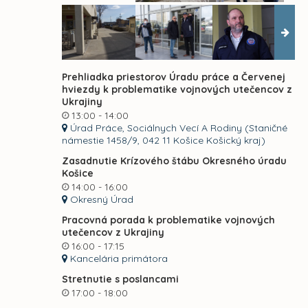
Prehliadka priestorov Úradu práce a Červenej
hviezdy k problematike vojnových utečencov z
Ukrajiny
13:00 - 14:00
Úrad Práce, Sociálnych Vecí A Rodiny (Staničné
námestie 1458/9, 042 11 Košice Košický kraj)
Zasadnutie Krízového štábu Okresného úradu
Košice
14:00 - 16:00
Okresný Úrad
Pracovná porada k problematike vojnových
utečencov z Ukrajiny
16:00 - 17:15
Kancelária primátora
Stretnutie s poslancami
17:00 - 18:00