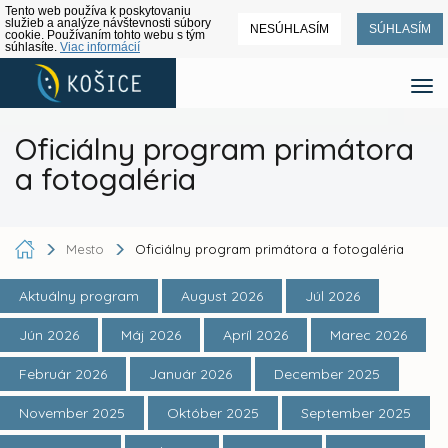
Tento web používa k poskytovaniu
služieb a analýze návštevnosti súbory
NESÚHLASÍM
SÚHLASÍM
cookie. Používaním tohto webu s tým
súhlasíte.
Viac informácií
Oficiálny program primátora
a fotogaléria
Mesto
Oficiálny program primátora a fotogaléria
Aktuálny program
August 2026
Júl 2026
Jún 2026
Máj 2026
Apríl 2026
Marec 2026
Február 2026
Január 2026
December 2025
November 2025
Október 2025
September 2025